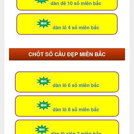
dàn đề 10 số miền bắc
dàn lô 4 số miền bắc
CHỐT SỐ CẦU ĐẸP MIỀN BẮC
dàn lô 6 số miền bắc
dàn lô 8 số miền bắc
dàn lô xiên 2 miền bắc