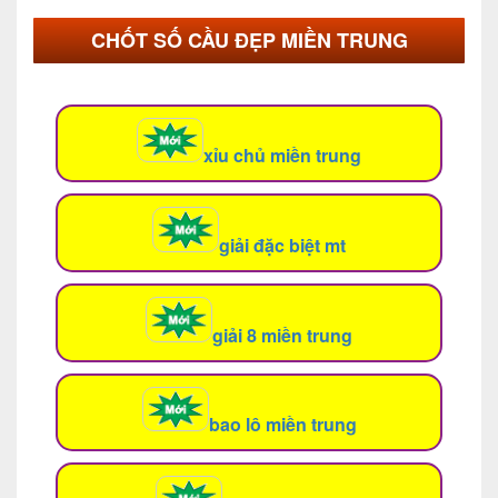
CHỐT SỐ CẦU ĐẸP MIỀN TRUNG
xỉu chủ miền trung
giải đặc biệt mt
giải 8 miền trung
bao lô miền trung