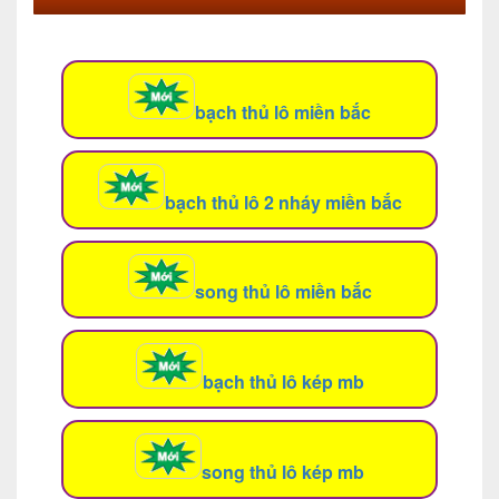
bạch thủ lô miền bắc
bạch thủ lô 2 nháy miền bắc
song thủ lô miền bắc
bạch thủ lô kép mb
song thủ lô kép mb