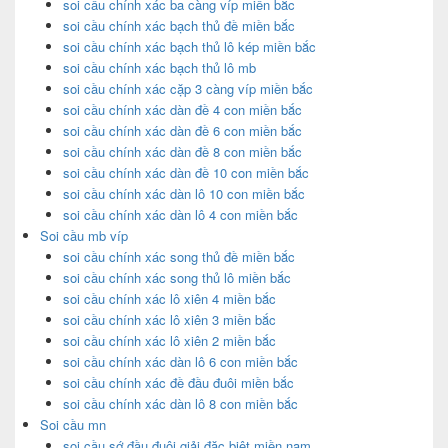
soi cầu chính xác ba càng víp miền bắc
soi cầu chính xác bạch thủ đề miền bắc
soi cầu chính xác bạch thủ lô kép miền bắc
soi cầu chính xác bạch thủ lô mb
soi cầu chính xác cặp 3 càng víp miền bắc
soi cầu chính xác dàn đề 4 con miền bắc
soi cầu chính xác dàn đề 6 con miền bắc
soi cầu chính xác dàn đề 8 con miền bắc
soi cầu chính xác dàn đề 10 con miền bắc
soi cầu chính xác dàn lô 10 con miền bắc
soi cầu chính xác dàn lô 4 con miền bắc
Soi cầu mb víp
soi cầu chính xác song thủ đề miền bắc
soi cầu chính xác song thủ lô miền bắc
soi cầu chính xác lô xiên 4 miền bắc
soi cầu chính xác lô xiên 3 miền bắc
soi cầu chính xác lô xiên 2 miền bắc
soi cầu chính xác dàn lô 6 con miền bắc
soi cầu chính xác đề đầu đuôi miền bắc
soi cầu chính xác dàn lô 8 con miền bắc
Soi cầu mn
soi cầu sớ đầu đuôi giải đặc biệt miền nam