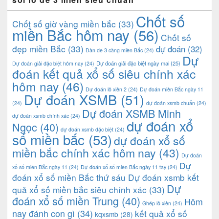
Chốt số
Chốt số giờ vàng miền bắc
(33)
miền Bắc hôm nay
(56)
Chốt số
đẹp miền Bắc
(33)
dự đoán
(32)
Dàn de 3 càng miền Bắc
(24)
Dự
Dự đoán giải đặc biệt ngày mai
(25)
Dự đoán giải đặc biệt hôm nay
(24)
đoán kết quả xổ số siêu chính xác
hôm nay
(46)
Dự đoán lô xiên 2
(24)
Dự đoán miền Bắc ngày 11
Dự đoán XSMB
(51)
(24)
dự đoán xsmb chuẩn
(24)
Dự đoán XSMB Minh
dự đoán xsmb chính xác
(24)
dự đoán xổ
Ngọc
(40)
dự đoán xsmb đặc biệt
(24)
số miền bắc
(53)
dự đoán xổ số
miền bắc chính xác hôm nay
(43)
Dự đoán
Dự
xổ số miền Bắc ngày 11
(24)
Dự đoán xổ số miền Bắc ngày 11 tay
(24)
đoán xổ số miền Bắc thứ sáu Dự đoán xsmb kết
Dự
quả xổ số miền bắc siêu chính xác
(33)
đoán xổ số miền Trung
(40)
Hôm
Ghép lô xiên
(24)
nay đánh con gì
(34)
kết quả xổ số
kqxsmb
(28)