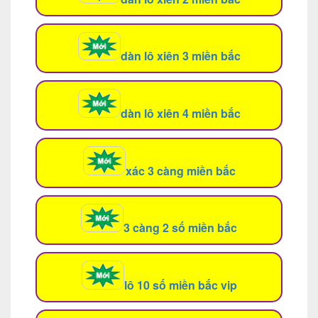
dàn lô xiên 3 miền bắc
dàn lô xiên 4 miền bắc
xác 3 càng miền bắc
3 càng 2 số miền bắc
lô 10 số miền bắc vip