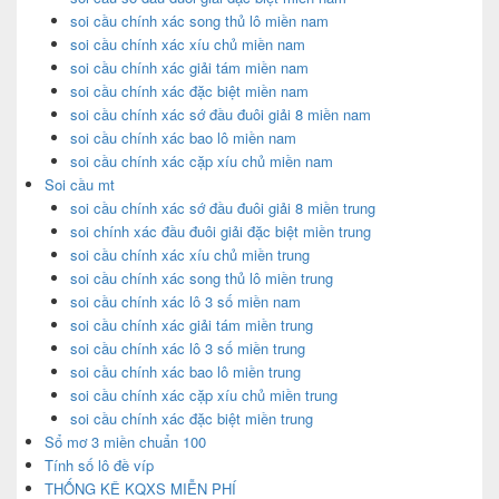
soi cầu chính xác song thủ lô miền nam
soi cầu chính xác xíu chủ miền nam
soi cầu chính xác giải tám miền nam
soi cầu chính xác đặc biệt miền nam
soi cầu chính xác sớ đầu đuôi giải 8 miền nam
soi cầu chính xác bao lô miền nam
soi cầu chính xác cặp xíu chủ miền nam
Soi cầu mt
soi cầu chính xác sớ đầu đuôi giải 8 miền trung
soi chính xác đầu đuôi giải đặc biệt miền trung
soi cầu chính xác xíu chủ miền trung
soi cầu chính xác song thủ lô miền trung
soi cầu chính xác lô 3 số miền nam
soi cầu chính xác giải tám miền trung
soi cầu chính xác lô 3 số miền trung
soi cầu chính xác bao lô miền trung
soi cầu chính xác cặp xíu chủ miền trung
soi cầu chính xác đặc biệt miền trung
Sổ mơ 3 miền chuẩn 100
Tính số lô đề víp
THỐNG KÊ KQXS MIỄN PHÍ