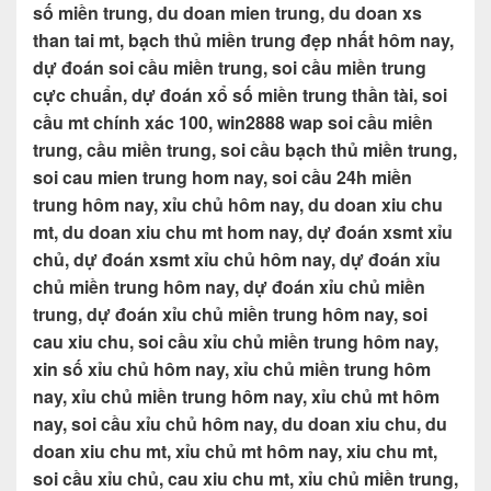
số miền trung, du doan mien trung, du doan xs
than tai mt, bạch thủ miền trung đẹp nhất hôm nay,
dự đoán soi cầu miền trung, soi cầu miền trung
cực chuẩn, dự đoán xổ số miền trung thần tài, soi
cầu mt chính xác 100, win2888 wap soi cầu miền
trung, cầu miền trung, soi cầu bạch thủ miền trung,
soi cau mien trung hom nay, soi cầu 24h miền
trung hôm nay, xỉu chủ hôm nay, du doan xiu chu
mt, du doan xiu chu mt hom nay, dự đoán xsmt xỉu
chủ, dự đoán xsmt xỉu chủ hôm nay, dự đoán xỉu
chủ miền trung hôm nay, dự đoán xỉu chủ miền
trung, dự đoán xỉu chủ miền trung hôm nay, soi
cau xiu chu, soi cầu xỉu chủ miền trung hôm nay,
xin số xỉu chủ hôm nay, xỉu chủ miền trung hôm
nay, xỉu chủ miền trung hôm nay, xỉu chủ mt hôm
nay, soi cầu xỉu chủ hôm nay, du doan xiu chu, du
doan xiu chu mt, xỉu chủ mt hôm nay, xiu chu mt,
soi cầu xỉu chủ, cau xiu chu mt, xỉu chủ miền trung,