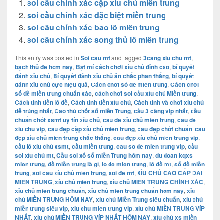
soi cầu chính xác cặp xíu chủ miền trung
soi cầu chính xác đặc biệt miền trung
soi cầu chính xác bao lô miền trung
soi cầu chính xác song thủ lô miền trung
This entry was posted in
Soi cầu mt
and tagged
3cang xiu chu mt
,
bạch thủ đề hôm nay
,
Bật mí cách chơi xỉu chủ đỉnh cao
,
bí quyết
đánh xỉu chủ
,
Bí quyết đánh xỉu chủ ăn chắc phần thắng
,
bí quyết
đánh xỉu chủ cực hiệu quả
,
Cách chơi số đề miền trung
,
Cách chơi
số đề miền trung chuẩn xác
,
cách chơi soi cầu xỉu chủ Miền trung
,
Cách tính tiền lô đề
,
Cách tính tiền xỉu chủ
,
Cách tính và chơi xỉu chủ
dễ trúng nhất
,
Cao thủ chốt số miền Trung
,
cầu 3 càng vip nhất
,
cầu
chuẩn chốt xsmt uy tín xíu chủ
,
cầu dề xỉu chủ miền trung
,
cau de
xiu chu vip
,
cầu đẹp cặp xíu chủ miền trung
,
cầu đẹp chốt chuẩn
,
cầu
đẹp xỉu chủ miền trung chắc thắng
,
cầu đẹp xíu chủ miền trung vip
,
cầu lô xỉu chủ xsmt
,
cầu miền trung
,
cau so de mien trung víp
,
cầu
soi xỉu chủ mt
,
Cầu soi xổ số miền Trung hôm nay
,
du doan kqxs
mien trung
,
đề miền trung là gì
,
lo de mien trung
,
lô đề mt
,
số đề miền
trung
,
soi cầu xíu chủ miền trung
,
soi đề mt
,
XỈU CHỦ CAO CẤP ĐÀI
MIỀN TRUNG
,
xíu chủ miền trung
,
xỉu chủ MIỀN TRUNG CHÍNH XÁC
,
xỉu chủ miền trung chuẩn
,
xỉu chủ miền trung chuẩn hôm nay
,
xỉu
chủ MIỀN TRUNG HÔM NAY
,
xỉu chủ Miền Trung siêu chuẩn
,
xỉu chủ
miền trung siêu víp
,
xiu chu mien trung vip
,
xỉu chủ MIỀN TRUNG VÍP
NHẤT
,
xỉu chủ MIỀN TRUNG VÍP NHẤT HÔM NAY
,
xỉu chủ xs miền