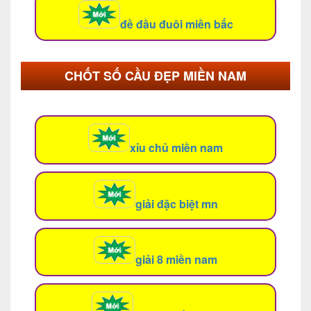
đề đầu đuôi miền bắc
CHỐT SỐ CẦU ĐẸP MIỀN NAM
xỉu chủ miền nam
giải đặc biệt mn
giải 8 miền nam