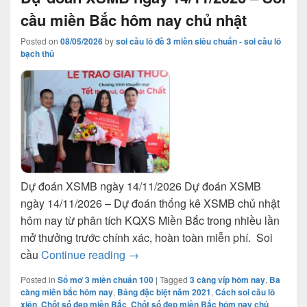
cầu miền Bắc hôm nay chủ nhật
Posted on
08/05/2026
by
soi cầu lô đề 3 miền siêu chuẩn - soi cầu lô
bạch thủ
Dự đoán XSMB ngày 14/11/2026 Dự đoán XSMB
ngày 14/11/2026 – Dự đoán thống kê XSMB chủ nhật
hôm nay từ phân tích KQXS Miền Bắc trong nhiều lần
mở thưởng trước chính xác, hoàn toàn miễn phí. Soi
Dự đoán XSMB ngày 14/11/2026 – So
cầu
Continue reading
→
Posted in
Sổ mơ 3 miền chuẩn 100
|
Tagged
3 càng víp hôm nay
,
Ba
càng miền bắc hôm nay
,
Bảng đặc biệt năm 2021
,
Cách soi cầu lô
xiên
,
Chốt số đẹp miền Bắc
,
Chốt số đẹp miền Bắc hôm nay chủ