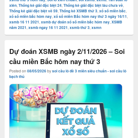
xiên
,
Thống kê giải đặc biệt 24
,
Thống kê giải đặc biệt lâu chưa về
,
Thống kê giải đặc biệt về 59
,
Thống kê XSMB thứ 3
,
xổ số miền bắc
,
xổ số miền bắc hôm nay
,
xổ số miền Bắc hôm nay thứ 3 ngày 16/11
,
xsmb 16 11 2021
,
xsmb dự đoán xổ số miền bắc hôm nay
,
XSMB
năm 2021
,
xsmb ngay 16 11 2021
,
xsmb thứ 3
,
xsmn
Dự đoán XSMB ngày 2/11/2026 – Soi
cầu miền Bắc hôm nay thứ 3
Posted on
08/05/2026
by
soi cầu lô đề 3 miền siêu chuẩn - soi cầu lô
bạch thủ