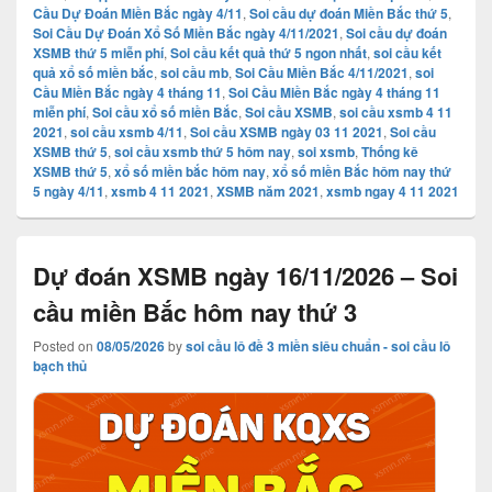
Cầu Dự Đoán Miền Bắc ngày 4/11
,
Soi cầu dự đoán Miền Bắc thứ 5
,
Soi Cầu Dự Đoán Xổ Số Miền Bắc ngày 4/11/2021
,
Soi cầu dự đoán
XSMB thứ 5 miễn phí
,
Soi cầu kết quả thứ 5 ngon nhất
,
soi cầu kết
quả xổ số miền bắc
,
soi cầu mb
,
Soi Cầu Miền Bắc 4/11/2021
,
soi
Cầu Miền Bắc ngày 4 tháng 11
,
Soi Cầu Miền Bắc ngày 4 tháng 11
miễn phí
,
Soi cầu xổ số miền Bắc
,
Soi cầu XSMB
,
soi cầu xsmb 4 11
2021
,
soi cầu xsmb 4/11
,
Soi cầu XSMB ngày 03 11 2021
,
Soi cầu
XSMB thứ 5
,
soi cầu xsmb thứ 5 hôm nay
,
soi xsmb
,
Thống kê
XSMB thứ 5
,
xổ số miền bắc hôm nay
,
xổ số miền Bắc hôm nay thứ
5 ngày 4/11
,
xsmb 4 11 2021
,
XSMB năm 2021
,
xsmb ngay 4 11 2021
Dự đoán XSMB ngày 16/11/2026 – Soi
cầu miền Bắc hôm nay thứ 3
Posted on
08/05/2026
by
soi cầu lô đề 3 miền siêu chuẩn - soi cầu lô
bạch thủ