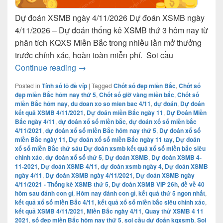
Dự đoán XSMB ngày 4/11/2026 Dự đoán XSMB ngày
4/11/2026 – Dự đoán thống kê XSMB thứ 3 hôm nay từ
phân tích KQXS Miền Bắc trong nhiều lần mở thưởng
trước chính xác, hoàn toàn miễn phí. Soi cầu
Dự đoán XSMB ngày 4/11/2026 – Soi cầu
Continue reading
→
Posted in
Tính số lô đề víp
|
Tagged
Chốt số đẹp miền Bắc
,
Chốt số
đẹp miền Bắc hôm nay thứ 5
,
Chốt số giờ vàng miền bắc
,
Chốt số
miền Bắc hôm nay
,
du doan xo so mien bac 4/11
,
dự đoán
,
Dự đoán
kết quả XSMB 4/11/2021
,
Dự đoán miền Bắc ngày 11
,
Dự Đoán Miền
Bắc ngày 4/11
,
dự đoán xổ số miền bắc
,
dự đoán xổ số miền bắc
4/11/2021
,
dự đoán xổ số miền Bắc hôm nay thứ 5
,
Dự đoán xổ số
miền Bắc ngày 11
,
Dự đoán xổ số miền Bắc ngày 11 tay
,
Dự đoán
xổ số miền Bắc thứ sáu Dự đoán xsmb kết quả xổ số miền bắc siêu
chính xác
,
dự đoán xổ số thứ 5
,
Dự đoán XSMB
,
Dự đoán XSMB 4-
11-2021
,
Dự đoán XSMB 4/11
,
dự đoán xsmb ngày 4
,
Dự đoán XSMB
ngày 4/11
,
Dự đoán XSMB ngày 4/11/2021
,
Dự đoán XSMB ngày
4/11/2021 - Thống kê XSMB thứ 5
,
Dự đoán XSMB VIP 26h
,
đề về 40
hôm sau đánh con gì
,
Hôm nay đánh con gì
,
kết quả thứ 5 ngon nhất
,
kết quả xổ số miền Bắc 4/11
,
kết quả xổ số miền bắc siêu chính xác
,
kết quả XSMB 4/11/2021
,
Miền Bắc ngày 4/11
,
Quay thử XSMB 4 11
2021
,
số đẹp miền Bắc hôm nay thứ 5
,
soi cầu dự đoán kqxsmb
,
Soi