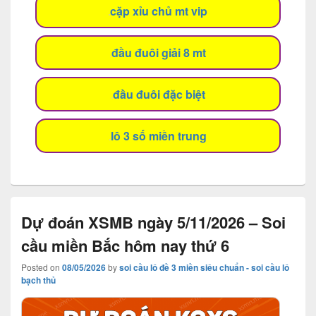
cặp xỉu chủ mt vip
đầu đuôi giải 8 mt
đầu đuôi đặc biệt
lô 3 số miền trung
Dự đoán XSMB ngày 5/11/2026 – Soi
cầu miền Bắc hôm nay thứ 6
Posted on
08/05/2026
by
soi cầu lô đề 3 miền siêu chuẩn - soi cầu lô
bạch thủ