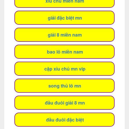
xỉu chủ miền nam
giải đặc biệt mn
giải 8 miền nam
bao lô miền nam
cặp xỉu chủ mn vip
song thủ lô mn
đầu đuôi giải 8 mn
đầu đuôi đặc biệt