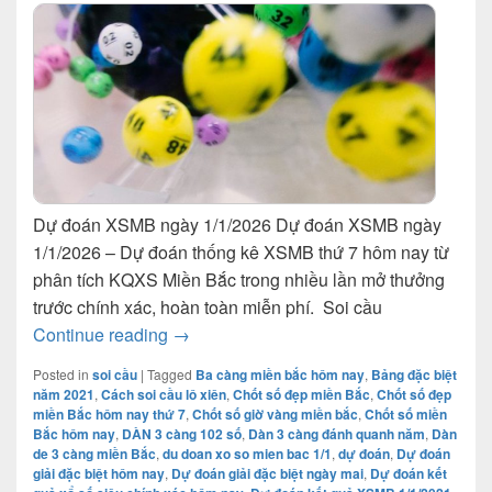
Dự đoán XSMB ngày 1/1/2026 Dự đoán XSMB ngày
1/1/2026 – Dự đoán thống kê XSMB thứ 7 hôm nay từ
phân tích KQXS Miền Bắc trong nhiều lần mở thưởng
trước chính xác, hoàn toàn miễn phí. Soi cầu
Dự đoán XSMB ngày 1/1/2026 – Soi cầu 
Continue reading
→
Posted in
soi cầu
|
Tagged
Ba càng miền bắc hôm nay
,
Bảng đặc biệt
năm 2021
,
Cách soi cầu lô xiên
,
Chốt số đẹp miền Bắc
,
Chốt số đẹp
miền Bắc hôm nay thứ 7
,
Chốt số giờ vàng miền bắc
,
Chốt số miền
Bắc hôm nay
,
DÀN 3 càng 102 số
,
Dàn 3 càng đánh quanh năm
,
Dàn
de 3 càng miền Bắc
,
du doan xo so mien bac 1/1
,
dự đoán
,
Dự đoán
giải đặc biệt hôm nay
,
Dự đoán giải đặc biệt ngày mai
,
Dự đoán kết