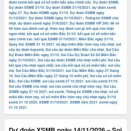
đoán xsmb kết quả xổ số miền bắc siêu chính xác
,
Dự đoán XSMB
,
Dự đoán XSMB 31/10
,
Dự đoán XSMB 31/10/2021
,
dự đoán xsmb
ngày 27
,
Dự đoán XSMB ngày 31/10
,
Dự đoán XSMB ngày
31/10/2021
,
Dự đoán XSMB ngày 31/10/2021 - Thống kê XSMB chủ
nhật
,
dự đoán xsmb ngày 31/6/2021
,
Dự đoán XSMB VIP 26h
,
đề về
40 hôm sau đánh con gì
,
Hôm nay đánh con gì
,
kết quả chủ nhật
ngon nhất
,
kết quả xổ số miền Bắc 31/10
,
kết quả xổ số miền bắc
siêu chính xác
,
kết quả XSMB 31/10/2021
,
Miền Bắc ngày 31/10
,
Quay thử XSMB 31 10 2021
,
số đẹp miền Bắc hôm nay chủ nhật
,
soi
cầu dự đoán kqxsmb
,
Soi cầu dự đoán Miền Bắc chủ nhật
,
Soi Cầu
Dự Đoán Miền Bắc ngày 31/10
,
Soi Cầu Dự Đoán Xổ Số Miền Bắc
ngày 31/10/2021
,
Soi cầu dự đoán XSMB chủ nhật miễn phí
,
Soi cầu
kết quả chủ nhật ngon nhất
,
soi cầu kết quả xổ số miền bắc
,
soi cầu
mb
,
Soi Cầu Miền Bắc 31/10/2021
,
soi Cầu Miền Bắc ngày 27 tháng
10
,
Soi Cầu Miền Bắc ngày 27 tháng 10 miễn phí
,
Soi cầu xổ số miền
Bắc
,
Soi cầu XSMB
,
soi cầu xsmb 27 10 2021
,
soi cầu xsmb 31/10
,
Soi cầu XSMB chủ nhật
,
soi cầu xsmb chủ nhật hôm nay
,
Soi cầu
XSMB ngày 27 10 2021
,
soi xsmb
,
Thống kê XSMB chủ nhật
,
xổ số
miền bắc hôm nay
,
xổ số miền Bắc hôm nay chủ nhật ngày 31/10
,
xsmb 31 10 2020
,
XSMB 31/10/2021
,
XSMB năm 2021
,
xsmb ngay
31 10 2021
Dự đoán XSMB ngày 14/11/2026 – Soi