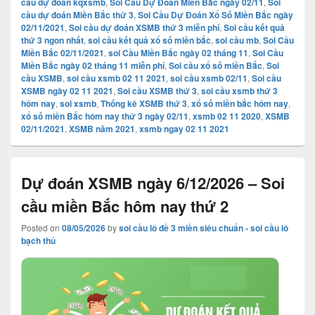
cầu dự đoán kqxsmb
,
Soi Cầu Dự Đoán Miền Bắc ngày 02/11
,
Soi
cầu dự đoán Miền Bắc thứ 3
,
Soi Cầu Dự Đoán Xổ Số Miền Bắc ngày
02/11/2021
,
Soi cầu dự đoán XSMB thứ 3 miễn phí
,
Soi cầu kết quả
thứ 3 ngon nhất
,
soi cầu kết quả xổ số miền bắc
,
soi cầu mb
,
Soi Cầu
Miền Bắc 02/11/2021
,
soi Cầu Miền Bắc ngày 02 tháng 11
,
Soi Cầu
Miền Bắc ngày 02 tháng 11 miễn phí
,
Soi cầu xổ số miền Bắc
,
Soi
cầu XSMB
,
soi cầu xsmb 02 11 2021
,
soi cầu xsmb 02/11
,
Soi cầu
XSMB ngày 02 11 2021
,
Soi cầu XSMB thứ 3
,
soi cầu xsmb thứ 3
hôm nay
,
soi xsmb
,
Thống kê XSMB thứ 3
,
xổ số miền bắc hôm nay
,
xổ số miền Bắc hôm nay thứ 3 ngày 02/11
,
xsmb 02 11 2020
,
XSMB
02/11/2021
,
XSMB năm 2021
,
xsmb ngay 02 11 2021
Dự đoán XSMB ngày 6/12/2026 – Soi
cầu miền Bắc hôm nay thứ 2
Posted on
08/05/2026
by
soi cầu lô đề 3 miền siêu chuẩn - soi cầu lô
bạch thủ