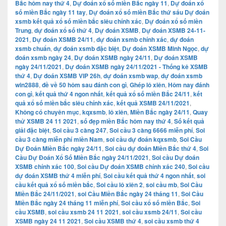
Bắc hôm nay thứ 4
,
Dự đoán xổ số miền Bắc ngày 11
,
Dự đoán xổ
số miền Bắc ngày 11 tay
,
Dự đoán xổ số miền Bắc thứ sáu Dự đoán
xsmb kết quả xổ số miền bắc siêu chính xác
,
Dự đoán xổ số miền
Trung
,
dự đoán xổ số thứ 4
,
Dự đoán XSMB
,
Dự đoán XSMB 24-11-
2021
,
Dự đoán XSMB 24/11
,
dự đoán xsmb chính xác
,
dự đoán
xsmb chuẩn
,
dự đoán xsmb đặc biệt
,
Dự đoán XSMB Minh Ngọc
,
dự
đoán xsmb ngày 24
,
Dự đoán XSMB ngày 24/11
,
Dự đoán XSMB
ngày 24/11/2021
,
Dự đoán XSMB ngày 24/11/2021 - Thống kê XSMB
thứ 4
,
Dự đoán XSMB VIP 26h
,
dự đoán xsmb wap
,
dự đoán xsmb
win2888
,
đề về 50 hôm sau đánh con gì
,
Ghép lô xiên
,
Hôm nay đánh
con gì
,
kết quả thứ 4 ngon nhất
,
kết quả xổ số miền Bắc 24/11
,
kết
quả xổ số miền bắc siêu chính xác
,
kết quả XSMB 24/11/2021
,
Không có chuyên mục
,
kqxsmb
,
lô xiên
,
Miền Bắc ngày 24/11
,
Quay
thử XSMB 24 11 2021
,
số đẹp miền Bắc hôm nay thứ 4
,
Số kết quả
giải đặc biệt
,
Soi cầu 3 càng 247
,
Soi cầu 3 càng 6666 miễn phí
,
Soi
cầu 3 càng miễn phí miền Nam
,
soi cầu dự đoán kqxsmb
,
Soi Cầu
Dự Đoán Miền Bắc ngày 24/11
,
Soi cầu dự đoán Miền Bắc thứ 4
,
Soi
Cầu Dự Đoán Xổ Số Miền Bắc ngày 24/11/2021
,
Soi cầu Dự đoán
XSMB chính xác 100
,
Soi cầu Dự đoán XSMB chính xác 240
,
Soi cầu
dự đoán XSMB thứ 4 miễn phí
,
Soi cầu kết quả thứ 4 ngon nhất
,
soi
cầu kết quả xổ số miền bắc
,
Soi cầu lô xiên 2
,
soi cầu mb
,
Soi Cầu
Miền Bắc 24/11/2021
,
soi Cầu Miền Bắc ngày 24 tháng 11
,
Soi Cầu
Miền Bắc ngày 24 tháng 11 miễn phí
,
Soi cầu xổ số miền Bắc
,
Soi
cầu XSMB
,
soi cầu xsmb 24 11 2021
,
soi cầu xsmb 24/11
,
Soi cầu
XSMB ngày 24 11 2021
,
Soi cầu XSMB thứ 4
,
soi cầu xsmb thứ 4