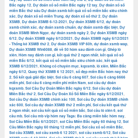
Bắc ngày 12
,
Dự đoán xổ số miền Bắc ngày 12 tay
,
Dự đoán xổ số
miền Bắc thứ sáu Dự đoán xsmb kết quả xổ số miền bắc siêu chính
xác
,
Dự đoán xổ số miền Trung
,
dự đoán xổ số thứ 2
,
Dự đoán
XSMB
,
Dự đoán XSMB 6-12-2021
,
Dự đoán XSMB 6/12
,
dự đoán
xsmb chính xác
,
dự đoán xsmb chuẩn
,
dự đoán xsmb đặc biệt
,
Dự
đoán XSMB Minh Ngọc
,
dự đoán xsmb ngày 2
,
Dự đoán XSMB ngày
6/12
,
Dự đoán XSMB ngày 6/12/2021
,
Dự đoán XSMB ngày 6/12/2021
- Thống kê XSMB thứ 2
,
Dự đoán XSMB VIP 60h
,
dự đoán xsmb wap
,
Dự đoán XSMB Win6088
,
đề về 50 hôm sau đánh con gì
,
Ghép lô
xiên
,
Hôm nay đánh con gì
,
kết quả thứ 2 ngon nhất
,
kết quả xổ số
miền Bắc 6/12
,
kết quả xổ số miền bắc siêu chính xác
,
kết quả
XSMB 6/12/2021
,
Không có chuyên mục
,
kqxsmb
,
lô xiên
,
Miền Bắc
ngày 6/12
,
Quay thử XSMB 6 12 2021
,
số đẹp miền Bắc hôm nay thứ
2
,
Số kết quả giải đặc biệt
,
Soi cầu 6 càng 607
,
Soi cầu 6 càng 6666
miễn phí
,
Soi cầu 6 càng miễn phí miền Nam
,
soi cầu dự đoán
kqxsmb
,
Soi Cầu Dự Đoán Miền Bắc ngày 6/12
,
Soi cầu dự đoán
Miền Bắc thứ 2
,
Soi Cầu Dự Đoán Xổ Số Miền Bắc ngày 6/12/2021
,
Soi cầu Dự đoán XSMB chính xác 100
,
Soi cầu Dự đoán XSMB chính
xác 600
,
Soi cầu dự đoán XSMB thứ 2 miễn phí
,
Soi cầu kết quả thứ
2 ngon nhất
,
soi cầu kết quả xổ số miền bắc
,
Soi cầu lô xiên 6
,
soi
cầu mb
,
Soi cầu mb víp hôm nay Tags: Ba càng miền bắc hôm nay
,
Soi Cầu Miền Bắc 6/12/2021
,
soi Cầu Miền Bắc ngày 60 tháng 12
,
Soi
Cầu Miền Bắc ngày 60 tháng 12 miễn phí
,
Soi cầu xổ số miền Bắc
,
Soi cầu XSMB
,
soi cầu xsmb 6 12 2021
,
soi cầu xsmb 6/12
,
Soi cầu
XSMB ngày 6 12 2021
,
Soi cầu XSMB thứ 2
,
soi cầu xsmb thứ 2 hôm