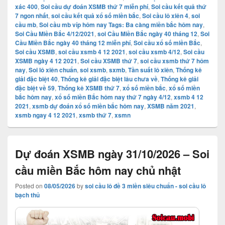
xác 400
,
Soi cầu dự đoán XSMB thứ 7 miễn phí
,
Soi cầu kết quả thứ
7 ngon nhất
,
soi cầu kết quả xổ số miền bắc
,
Soi cầu lô xiên 4
,
soi
cầu mb
,
Soi cầu mb víp hôm nay Tags: Ba càng miền bắc hôm nay
,
Soi Cầu Miền Bắc 4/12/2021
,
soi Cầu Miền Bắc ngày 40 tháng 12
,
Soi
Cầu Miền Bắc ngày 40 tháng 12 miễn phí
,
Soi cầu xổ số miền Bắc
,
Soi cầu XSMB
,
soi cầu xsmb 4 12 2021
,
soi cầu xsmb 4/12
,
Soi cầu
XSMB ngày 4 12 2021
,
Soi cầu XSMB thứ 7
,
soi cầu xsmb thứ 7 hôm
nay
,
Soi lô xiên chuẩn
,
soi xsmb
,
sxmb
,
Tần suất lô xiên
,
Thống kê
giải đặc biệt 40
,
Thống kê giải đặc biệt lâu chưa về
,
Thống kê giải
đặc biệt về 59
,
Thống kê XSMB thứ 7
,
xổ số miền bắc
,
xổ số miền
bắc hôm nay
,
xổ số miền Bắc hôm nay thứ 7 ngày 4/12
,
xsmb 4 12
2021
,
xsmb dự đoán xổ số miền bắc hôm nay
,
XSMB năm 2021
,
xsmb ngay 4 12 2021
,
xsmb thứ 7
,
xsmn
Dự đoán XSMB ngày 31/10/2026 – Soi
cầu miền Bắc hôm nay chủ nhật
Posted on
08/05/2026
by
soi cầu lô đề 3 miền siêu chuẩn - soi cầu lô
bạch thủ