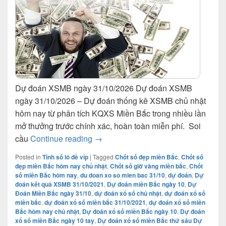
Dự đoán XSMB ngày 31/10/2026 Dự đoán XSMB
ngày 31/10/2026 – Dự đoán thống kê XSMB chủ nhật
hôm nay từ phân tích KQXS Miền Bắc trong nhiều lần
mở thưởng trước chính xác, hoàn toàn miễn phí. Soi
Dự đoán XSMB ngày 31/10/2026 – So
cầu
Continue reading
→
Posted in
Tính số lô đề víp
|
Tagged
Chốt số đẹp miền Bắc
,
Chốt số
đẹp miền Bắc hôm nay chủ nhật
,
Chốt số giờ vàng miền bắc
,
Chốt
số miền Bắc hôm nay
,
du doan xo so mien bac 31/10
,
dự đoán
,
Dự
đoán kết quả XSMB 31/10/2021
,
Dự đoán miền Bắc ngày 10
,
Dự
Đoán Miền Bắc ngày 31/10
,
dự đoán xổ số chủ nhật
,
dự đoán xổ số
miền bắc
,
dự đoán xổ số miền bắc 31/10/2021
,
dự đoán xổ số miền
Bắc hôm nay chủ nhật
,
Dự đoán xổ số miền Bắc ngày 10
,
Dự đoán
xổ số miền Bắc ngày 10 tay
,
Dự đoán xổ số miền Bắc thứ sáu Dự