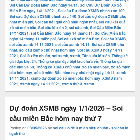
Soi Cầu Dự Đoán Miền Bắc ngày 14/11
,
Soi Cầu Dự Đoán Xổ Số
Miền Bắc ngày 14/11/2021
,
Soi cầu Dự đoán XSMB chính xác 100
,
Soi cầu Dự đoán XSMB chính xác 140
,
Soi cầu dự đoán XSMB chủ
nhật miễn phí
,
Soi cầu kết quả chủ nhật ngon nhất
,
soi cầu kết quả
xổ số miền bắc
,
Soi cầu lô xiên 2
,
soi cầu mb
,
Soi Cầu Miền Bắc
14/11/2021
,
soi Cầu Miền Bắc ngày 14 tháng 11
,
Soi Cầu Miền Bắc
ngày 14 tháng 11 miễn phí
,
Soi cầu xổ số miền Bắc
,
Soi cầu XSMB
,
soi cầu xsmb 14 11 2021
,
soi cầu xsmb 14/11
,
Soi cầu XSMB chủ
nhật
,
soi cầu xsmb chủ nhật hôm nay
,
Soi cầu XSMB ngày 14 11
2021
,
Soi lô xiên chuẩn
,
soi xsmb
,
sxmb
,
Tần suất lô xiên
,
Thống kê
giải đặc biệt 24
,
Thống kê giải đặc biệt lâu chưa về
,
Thống kê giải
đặc biệt về 59
,
Thống kê XSMB chủ nhật
,
xổ số miền bắc
,
xổ số miền
bắc hôm nay
,
xổ số miền Bắc hôm nay chủ nhật ngày 14/11
,
xsmb
14 11 2021
,
xsmb dự đoán xổ số miền bắc hôm nay
,
XSMB năm
2021
,
xsmb ngay 14 11 2021
,
xsmb thứ 3
,
xsmn
Dự đoán XSMB ngày 1/1/2026 – Soi
cầu miền Bắc hôm nay thứ 7
Posted on
08/05/2026
by
soi cầu lô đề 3 miền siêu chuẩn - soi cầu lô
bạch thủ