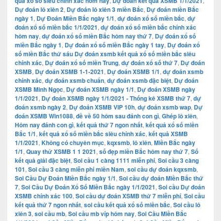
quả xổ số siêu chính xác hôm nay
,
Dự đoán kết quả XSMB 1/1/2021
,
Dự đoán lô xiên 2
,
Dự đoán lô xiên 3 miền Bắc
,
Dự đoán miền Bắc
ngày 1
,
Dự Đoán Miền Bắc ngày 1/1
,
dự đoán xổ số miền bắc
,
dự
đoán xổ số miền bắc 1/1/2021
,
dự đoán xổ số miền bắc chính xác
hôm nay
,
dự đoán xổ số miền Bắc hôm nay thứ 7
,
Dự đoán xổ số
miền Bắc ngày 1
,
Dự đoán xổ số miền Bắc ngày 1 tay
,
Dự đoán xổ
số miền Bắc thứ sáu Dự đoán xsmb kết quả xổ số miền bắc siêu
chính xác
,
Dự đoán xổ số miền Trung
,
dự đoán xổ số thứ 7
,
Dự đoán
XSMB
,
Dự đoán XSMB 1-1-2021
,
Dự đoán XSMB 1/1
,
dự đoán xsmb
chính xác
,
dự đoán xsmb chuẩn
,
dự đoán xsmb đặc biệt
,
Dự đoán
XSMB Minh Ngọc
,
Dự đoán XSMB ngày 1/1
,
Dự đoán XSMB ngày
1/1/2021
,
Dự đoán XSMB ngày 1/1/2021 - Thống kê XSMB thứ 7
,
dự
đoán xsmb ngày 2
,
Dự đoán XSMB VIP 10h
,
dự đoán xsmb wap
,
Dự
đoán XSMB Win1088
,
đề về 50 hôm sau đánh con gì
,
Ghép lô xiên
,
Hôm nay đánh con gì
,
kết quả thứ 7 ngon nhất
,
kết quả xổ số miền
Bắc 1/1
,
kết quả xổ số miền bắc siêu chính xác
,
kết quả XSMB
1/1/2021
,
Không có chuyên mục
,
kqxsmb
,
lô xiên
,
Miền Bắc ngày
1/1
,
Quay thử XSMB 1 1 2021
,
số đẹp miền Bắc hôm nay thứ 7
,
Số
kết quả giải đặc biệt
,
Soi cầu 1 càng 1111 miễn phí
,
Soi cầu 3 càng
101
,
Soi cầu 3 càng miễn phí miền Nam
,
soi cầu dự đoán kqxsmb
,
Soi Cầu Dự Đoán Miền Bắc ngày 1/1
,
Soi cầu dự đoán Miền Bắc thứ
7
,
Soi Cầu Dự Đoán Xổ Số Miền Bắc ngày 1/1/2021
,
Soi cầu Dự đoán
XSMB chính xác 100
,
Soi cầu dự đoán XSMB thứ 7 miễn phí
,
Soi cầu
kết quả thứ 7 ngon nhất
,
soi cầu kết quả xổ số miền bắc
,
Soi cầu lô
xiên 3
,
soi cầu mb
,
Soi cầu mb víp hôm nay
,
Soi Cầu Miền Bắc