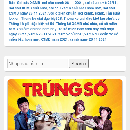
Bắc
,
Soi cầu XSMB
,
soi cầu xsmb 28 11 2021
,
soi cầu xsmb 28/11
,
Soi cầu XSMB chủ nhật
,
soi cầu xsmb chủ nhật hôm nay
,
Soi cầu
XSMB ngày 28 11 2021
,
Soi lô xiên chuẩn
,
soi xsmb
,
sxmb
,
Tần suất
lô xiên
,
Thống kê giải đặc biệt 28
,
Thống kê giải đặc biệt lâu chưa về
,
Thống kê giải đặc biệt về 59
,
Thống kê XSMB chủ nhật
,
xổ số miền
bắc
,
xổ số miền bắc hôm nay
,
xổ số miền Bắc hôm nay chủ nhật
ngày 28/11
,
xsmb 28 11 2021
,
xsmb chủ nhật
,
xsmb dự đoán xổ số
miền bắc hôm nay
,
XSMB năm 2021
,
xsmb ngay 28 11 2021
Search