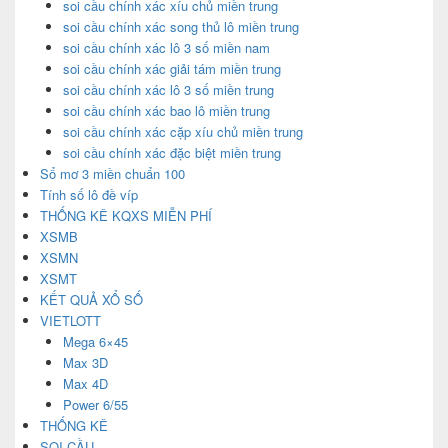
soi cầu chính xác xíu chủ miền trung
soi cầu chính xác song thủ lô miền trung
soi cầu chính xác lô 3 số miền nam
soi cầu chính xác giải tám miền trung
soi cầu chính xác lô 3 số miền trung
soi cầu chính xác bao lô miền trung
soi cầu chính xác cặp xíu chủ miền trung
soi cầu chính xác đặc biệt miền trung
Sổ mơ 3 miền chuẩn 100
Tính số lô đề víp
THỐNG KÊ KQXS MIỄN PHÍ
XSMB
XSMN
XSMT
KẾT QUẢ XỔ SỐ
VIETLOTT
Mega 6×45
Max 3D
Max 4D
Power 6/55
THỐNG KÊ
SOI CẦU