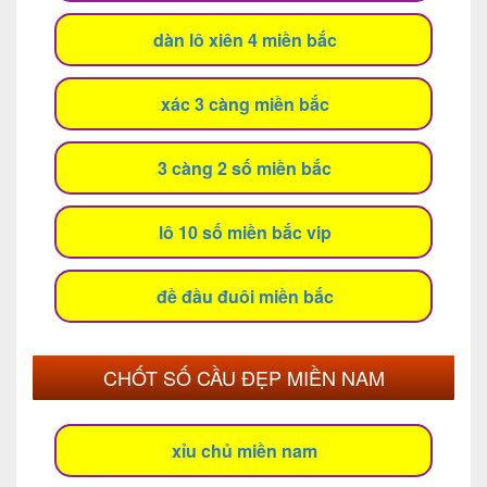
dàn lô xiên 4 miền bắc
xác 3 càng miền bắc
3 càng 2 số miền bắc
lô 10 số miền bắc vip
đề đầu đuôi miền bắc
CHỐT SỐ CẦU ĐẸP MIỀN NAM
xỉu chủ miền nam