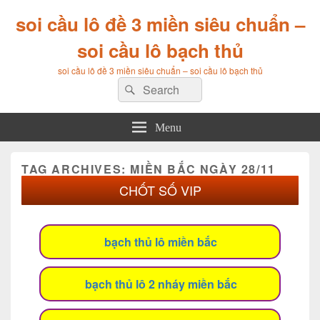
soi cầu lô đề 3 miền siêu chuẩn –
soi cầu lô bạch thủ
soi cầu lô đề 3 miền siêu chuẩn – soi cầu lô bạch thủ
Search
Search
for:
Menu
TAG ARCHIVES:
MIỀN BẮC NGÀY 28/11
CHỐT SỐ VIP
bạch thủ lô miền bắc
bạch thủ lô 2 nháy miền bắc