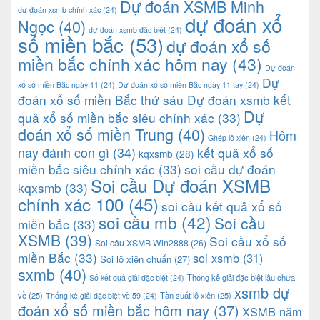
Dự đoán XSMB Minh
dự đoán xsmb chính xác
(24)
dự đoán xổ
Ngọc
(40)
dự đoán xsmb đặc biệt
(24)
số miền bắc
(53)
dự đoán xổ số
miền bắc chính xác hôm nay
(43)
Dự đoán
Dự
xổ số miền Bắc ngày 11
(24)
Dự đoán xổ số miền Bắc ngày 11 tay
(24)
đoán xổ số miền Bắc thứ sáu Dự đoán xsmb kết
Dự
quả xổ số miền bắc siêu chính xác
(33)
đoán xổ số miền Trung
(40)
Hôm
Ghép lô xiên
(24)
nay đánh con gì
(34)
kết quả xổ số
kqxsmb
(28)
miền bắc siêu chính xác
(33)
soi cầu dự đoán
Soi cầu Dự đoán XSMB
kqxsmb
(33)
chính xác 100
(45)
soi cầu kết quả xổ số
soi cầu mb
(42)
Soi cầu
miền bắc
(33)
XSMB
(39)
Soi cầu xổ số
Soi cầu XSMB Win2888
(26)
miền Bắc
(33)
soi xsmb
(31)
Soi lô xiên chuẩn
(27)
sxmb
(40)
Thống kê giải đặc biệt lâu chưa
Số kết quả giải đặc biệt
(24)
xsmb dự
về
(25)
Tần suất lô xiên
(25)
Thống kê giải đặc biệt về 59
(24)
đoán xổ số miền bắc hôm nay
(37)
XSMB năm