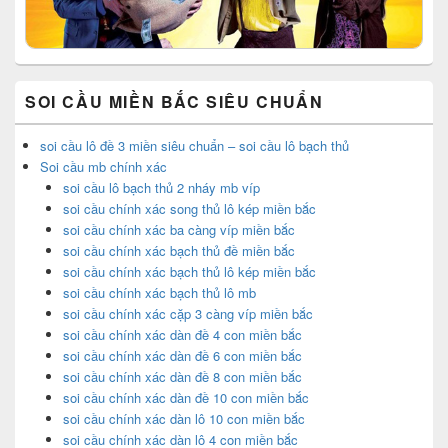
SOI CẦU MIỀN BẮC SIÊU CHUẨN
soi cầu lô đề 3 miền siêu chuẩn – soi cầu lô bạch thủ
Soi cầu mb chính xác
soi cầu lô bạch thủ 2 nháy mb víp
soi cầu chính xác song thủ lô kép miền bắc
soi cầu chính xác ba càng víp miền bắc
soi cầu chính xác bạch thủ đề miền bắc
soi cầu chính xác bạch thủ lô kép miền bắc
soi cầu chính xác bạch thủ lô mb
soi cầu chính xác cặp 3 càng víp miền bắc
soi cầu chính xác dàn đề 4 con miền bắc
soi cầu chính xác dàn đề 6 con miền bắc
soi cầu chính xác dàn đề 8 con miền bắc
soi cầu chính xác dàn đề 10 con miền bắc
soi cầu chính xác dàn lô 10 con miền bắc
soi cầu chính xác dàn lô 4 con miền bắc