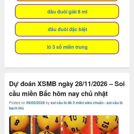
đầu đuôi giải 8 mt
đầu đuôi đặc biệt
lô 3 số miền trung
Dự đoán XSMB ngày 28/11/2026 – Soi
cầu miền Bắc hôm nay chủ nhật
Posted on
06/05/2026
by
soi cầu lô đề 3 miền siêu chuẩn - soi cầu lô
bạch thủ