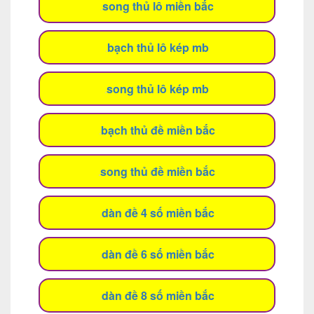
song thủ lô miền bắc
bạch thủ lô kép mb
song thủ lô kép mb
bạch thủ đề miền bắc
song thủ đề miền bắc
dàn đề 4 số miền bắc
dàn đề 6 số miền bắc
dàn đề 8 số miền bắc