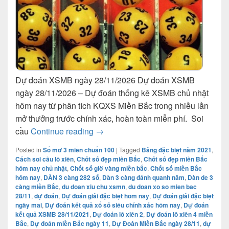
Dự đoán XSMB ngày 28/11/2026 Dự đoán XSMB
ngày 28/11/2026 – Dự đoán thống kê XSMB chủ nhật
hôm nay từ phân tích KQXS Miền Bắc trong nhiều lần
mở thưởng trước chính xác, hoàn toàn miễn phí. Soi
Dự đoán XSMB ngày 28/11/2026 – So
cầu
Continue reading
→
Posted in
Sổ mơ 3 miền chuẩn 100
|
Tagged
Bảng đặc biệt năm 2021
,
Cách soi cầu lô xiên
,
Chốt số đẹp miền Bắc
,
Chốt số đẹp miền Bắc
hôm nay chủ nhật
,
Chốt số giờ vàng miền bắc
,
Chốt số miền Bắc
hôm nay
,
DÀN 3 càng 282 số
,
Dàn 3 càng đánh quanh năm
,
Dàn de 3
càng miền Bắc
,
du doan xiu chu xsmn
,
du doan xo so mien bac
28/11
,
dự đoán
,
Dự đoán giải đặc biệt hôm nay
,
Dự đoán giải đặc biệt
ngày mai
,
Dự đoán kết quả xổ số siêu chính xác hôm nay
,
Dự đoán
kết quả XSMB 28/11/2021
,
Dự đoán lô xiên 2
,
Dự đoán lô xiên 4 miền
Bắc
,
Dự đoán miền Bắc ngày 11
,
Dự Đoán Miền Bắc ngày 28/11
,
dự