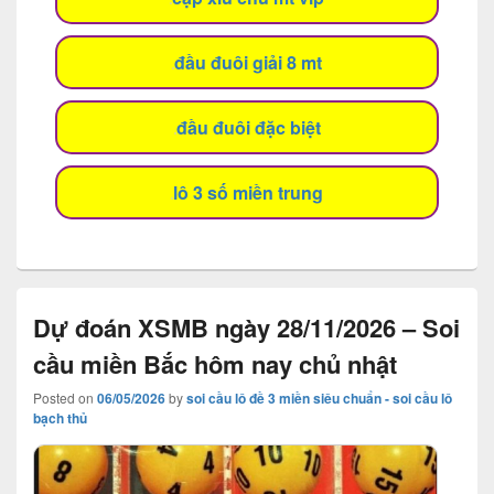
đầu đuôi giải 8 mt
đầu đuôi đặc biệt
lô 3 số miền trung
Dự đoán XSMB ngày 28/11/2026 – Soi
cầu miền Bắc hôm nay chủ nhật
Posted on
06/05/2026
by
soi cầu lô đề 3 miền siêu chuẩn - soi cầu lô
bạch thủ