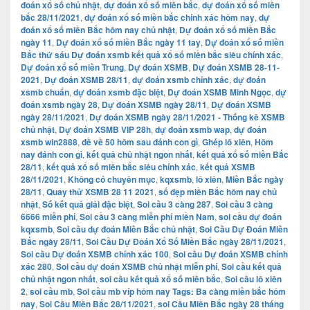
đoán xổ số chủ nhật
,
dự đoán xổ số miền bắc
,
dự đoán xổ số miền
bắc 28/11/2021
,
dự đoán xổ số miền bắc chính xác hôm nay
,
dự
đoán xổ số miền Bắc hôm nay chủ nhật
,
Dự đoán xổ số miền Bắc
ngày 11
,
Dự đoán xổ số miền Bắc ngày 11 tay
,
Dự đoán xổ số miền
Bắc thứ sáu Dự đoán xsmb kết quả xổ số miền bắc siêu chính xác
,
Dự đoán xổ số miền Trung
,
Dự đoán XSMB
,
Dự đoán XSMB 28-11-
2021
,
Dự đoán XSMB 28/11
,
dự đoán xsmb chính xác
,
dự đoán
xsmb chuẩn
,
dự đoán xsmb đặc biệt
,
Dự đoán XSMB Minh Ngọc
,
dự
đoán xsmb ngày 28
,
Dự đoán XSMB ngày 28/11
,
Dự đoán XSMB
ngày 28/11/2021
,
Dự đoán XSMB ngày 28/11/2021 - Thống kê XSMB
chủ nhật
,
Dự đoán XSMB VIP 28h
,
dự đoán xsmb wap
,
dự đoán
xsmb win2888
,
đề về 50 hôm sau đánh con gì
,
Ghép lô xiên
,
Hôm
nay đánh con gì
,
kết quả chủ nhật ngon nhất
,
kết quả xổ số miền Bắc
28/11
,
kết quả xổ số miền bắc siêu chính xác
,
kết quả XSMB
28/11/2021
,
Không có chuyên mục
,
kqxsmb
,
lô xiên
,
Miền Bắc ngày
28/11
,
Quay thử XSMB 28 11 2021
,
số đẹp miền Bắc hôm nay chủ
nhật
,
Số kết quả giải đặc biệt
,
Soi cầu 3 càng 287
,
Soi cầu 3 càng
6666 miễn phí
,
Soi cầu 3 càng miễn phí miền Nam
,
soi cầu dự đoán
kqxsmb
,
Soi cầu dự đoán Miền Bắc chủ nhật
,
Soi Cầu Dự Đoán Miền
Bắc ngày 28/11
,
Soi Cầu Dự Đoán Xổ Số Miền Bắc ngày 28/11/2021
,
Soi cầu Dự đoán XSMB chính xác 100
,
Soi cầu Dự đoán XSMB chính
xác 280
,
Soi cầu dự đoán XSMB chủ nhật miễn phí
,
Soi cầu kết quả
chủ nhật ngon nhất
,
soi cầu kết quả xổ số miền bắc
,
Soi cầu lô xiên
2
,
soi cầu mb
,
Soi cầu mb víp hôm nay Tags: Ba càng miền bắc hôm
nay
,
Soi Cầu Miền Bắc 28/11/2021
,
soi Cầu Miền Bắc ngày 28 tháng