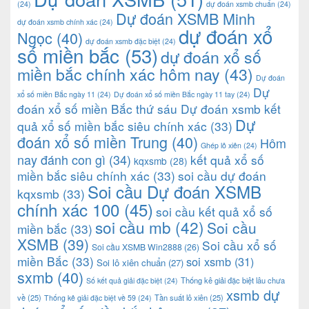
(24)
dự đoán xsmb chuẩn
(24)
Dự đoán XSMB Minh
dự đoán xsmb chính xác
(24)
dự đoán xổ
Ngọc
(40)
dự đoán xsmb đặc biệt
(24)
số miền bắc
(53)
dự đoán xổ số
miền bắc chính xác hôm nay
(43)
Dự đoán
Dự
xổ số miền Bắc ngày 11
(24)
Dự đoán xổ số miền Bắc ngày 11 tay
(24)
đoán xổ số miền Bắc thứ sáu Dự đoán xsmb kết
Dự
quả xổ số miền bắc siêu chính xác
(33)
đoán xổ số miền Trung
(40)
Hôm
Ghép lô xiên
(24)
nay đánh con gì
(34)
kết quả xổ số
kqxsmb
(28)
miền bắc siêu chính xác
(33)
soi cầu dự đoán
Soi cầu Dự đoán XSMB
kqxsmb
(33)
chính xác 100
(45)
soi cầu kết quả xổ số
soi cầu mb
(42)
Soi cầu
miền bắc
(33)
XSMB
(39)
Soi cầu xổ số
Soi cầu XSMB Win2888
(26)
miền Bắc
(33)
soi xsmb
(31)
Soi lô xiên chuẩn
(27)
sxmb
(40)
Thống kê giải đặc biệt lâu chưa
Số kết quả giải đặc biệt
(24)
xsmb dự
về
(25)
Tần suất lô xiên
(25)
Thống kê giải đặc biệt về 59
(24)