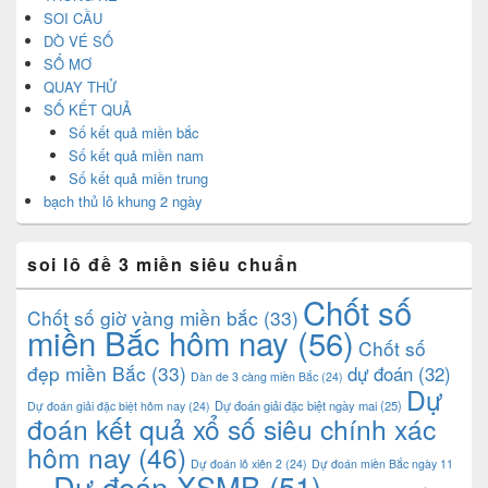
SOI CẦU
DÒ VÉ SỐ
SỔ MƠ
QUAY THỬ
SỐ KẾT QUẢ
Số kết quả miền bắc
Số kết quả miền nam
Số kết quả miền trung
bạch thủ lô khung 2 ngày
soi lô đề 3 miền siêu chuẩn
Chốt số
Chốt số giờ vàng miền bắc
(33)
miền Bắc hôm nay
(56)
Chốt số
đẹp miền Bắc
(33)
dự đoán
(32)
Dàn de 3 càng miền Bắc
(24)
Dự
Dự đoán giải đặc biệt ngày mai
(25)
Dự đoán giải đặc biệt hôm nay
(24)
đoán kết quả xổ số siêu chính xác
hôm nay
(46)
Dự đoán lô xiên 2
(24)
Dự đoán miền Bắc ngày 11
Dự đoán XSMB
(51)