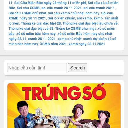
11
,
Soi Cầu Miền Bắc ngày 28 tháng 11 miễn phí
,
Soi cầu xổ số miền
Bắc
,
Soi cầu XSMB
,
soi cầu xsmb 28 11 2021
,
soi cầu xsmb 28/11
,
Soi cầu XSMB chủ nhật
,
soi cầu xsmb chủ nhật hôm nay
,
Soi cầu
XSMB ngày 28 11 2021
,
Soi lô xiên chuẩn
,
soi xsmb
,
sxmb
,
Tần suất
lô xiên
,
Thống kê giải đặc biệt 28
,
Thống kê giải đặc biệt lâu chưa về
,
Thống kê giải đặc biệt về 59
,
Thống kê XSMB chủ nhật
,
xổ số miền
bắc
,
xổ số miền bắc hôm nay
,
xổ số miền Bắc hôm nay chủ nhật
ngày 28/11
,
xsmb 28 11 2021
,
xsmb chủ nhật
,
xsmb dự đoán xổ số
miền bắc hôm nay
,
XSMB năm 2021
,
xsmb ngay 28 11 2021
Search