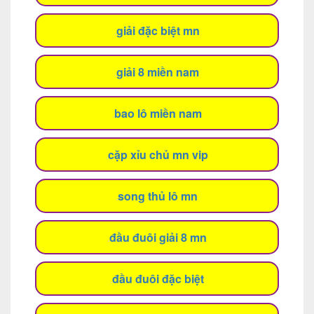
giải đặc biệt mn
giải 8 miền nam
bao lô miền nam
cặp xỉu chủ mn vip
song thủ lô mn
đầu đuôi giải 8 mn
đầu đuôi đặc biệt