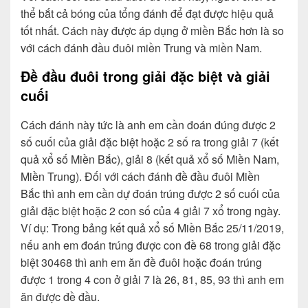
thể bắt cả bóng của tổng đánh để đạt được hiệu quả
tốt nhất. Cách này được áp dụng ở miền Bắc hơn là so
với cách đánh đầu đuôi miền Trung và miền Nam.
Đề đầu đuôi trong giải đặc biệt và giải
cuối
Cách đánh này tức là anh em cần đoán đúng được 2
số cuối của giải đặc biệt hoặc 2 số ra trong giải 7 (kết
quả xổ số Miền Bắc), giải 8 (kết quả xổ số Miền Nam,
Miền Trung). Đối với cách đánh đề đầu đuôi Miền
Bắc thì anh em cần dự đoán trúng được 2 số cuối của
giải đặc biệt hoặc 2 con số của 4 giải 7 xổ trong ngày.
Ví dụ: Trong bảng kết quả xổ số Miền Bắc 25/11/2019,
nếu anh em đoán trúng được con đề 68 trong giải đặc
biệt 30468 thì anh em ăn đề đuôi hoặc đoán trúng
được 1 trong 4 con ở giải 7 là 26, 81, 85, 93 thì anh em
ăn được đề đầu.