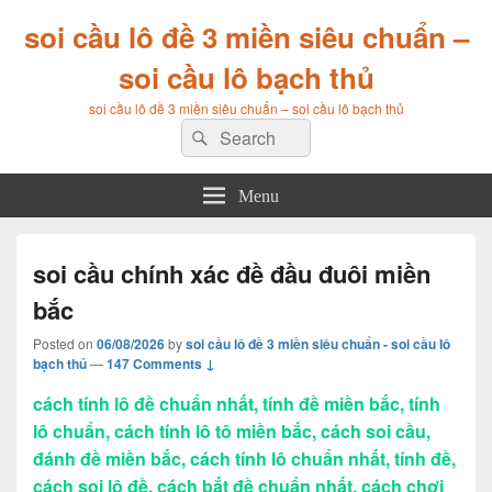
soi cầu lô đề 3 miền siêu chuẩn –
soi cầu lô bạch thủ
soi cầu lô đề 3 miền siêu chuẩn – soi cầu lô bạch thủ
Search
Search
for:
Menu
soi cầu chính xác đề đầu đuôi miền
bắc
Posted on
06/08/2026
by
soi cầu lô đề 3 miền siêu chuẩn - soi cầu lô
bạch thủ
—
147 Comments ↓
cách tính lô đề chuẩn nhất, tính đề miền bắc, tính
lô chuẩn, cách tính lô tô miền bắc, cách soi cầu,
đánh đề miền bắc, cách tính lô chuẩn nhất, tính đề,
cách soi lô đề, cách bắt đề chuẩn nhất, cách chơi