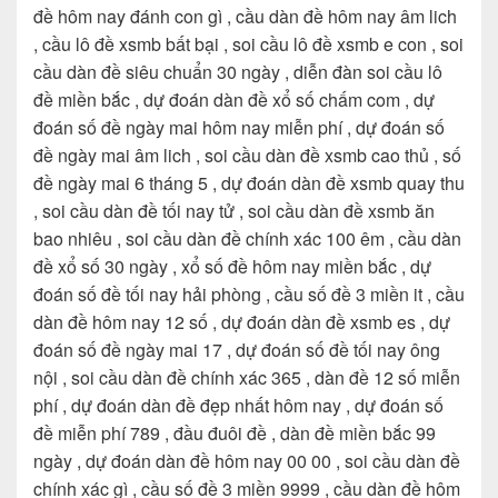
đề hôm nay đánh con gì , cầu dàn đề hôm nay âm lich
, cầu lô đề xsmb bất bại , soi cầu lô đề xsmb e con , soi
cầu dàn đề siêu chuẩn 30 ngày , diễn đàn soi cầu lô
đề miền bắc , dự đoán dàn đề xổ số chấm com , dự
đoán số đề ngày mai hôm nay miễn phí , dự đoán số
đề ngày mai âm lich , soi cầu dàn đề xsmb cao thủ , số
đề ngày mai 6 tháng 5 , dự đoán dàn đề xsmb quay thu
, soi cầu dàn đề tối nay tử , soi cầu dàn đề xsmb ăn
bao nhiêu , soi cầu dàn đề chính xác 100 êm , cầu dàn
đề xổ số 30 ngày , xổ số đề hôm nay miền bắc , dự
đoán số đề tối nay hải phòng , cầu số đề 3 miền it , cầu
dàn đề hôm nay 12 số , dự đoán dàn đề xsmb es , dự
đoán số đề ngày mai 17 , dự đoán số đề tối nay ông
nội , soi cầu dàn đề chính xác 365 , dàn đề 12 số miễn
phí , dự đoán dàn đề đẹp nhất hôm nay , dự đoán số
đề miễn phí 789 , đầu đuôi đề , dàn đề miền bắc 99
ngày , dự đoán dàn đề hôm nay 00 00 , soi cầu dàn đề
chính xác gì , cầu số đề 3 miền 9999 , cầu dàn đề hôm