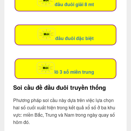
đầu đuôi giải 8 mt
đầu đuôi đặc biệt
lô 3 số miền trung
Soi cầu đề đầu đuôi truyền thống
Phương pháp soi cầu này dựa trên việc lựa chọn
hai số cuối xuất hiện trong kết quả xổ số ở ba khu
vực: miền Bắc, Trung và Nam trong ngày quay số
hôm đó.