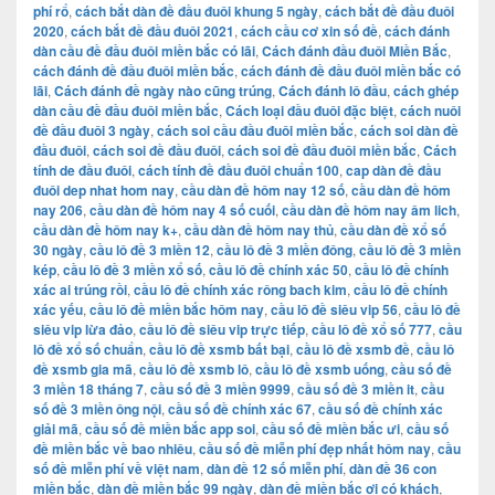
phí rổ
,
cách bắt dàn đề đầu đuôi khung 5 ngày
,
cách bắt đề đầu đuôi
2020
,
cách bắt đề đầu đuôi 2021
,
cách cầu cơ xin số đề
,
cách đánh
dàn cầu đề đầu đuôi miền bắc có lãi
,
Cách đánh đầu đuôi Miền Bắc
,
cách đánh đề đầu đuôi miền bắc
,
cách đánh đề đầu đuôi miền bắc có
lãi
,
Cách đánh đề ngày nào cũng trúng
,
Cách đánh lô đầu
,
cách ghép
dàn cầu đề đầu đuôi miền bắc
,
Cách loại đầu đuôi đặc biệt
,
cách nuôi
đề đầu đuôi 3 ngày
,
cách soi cầu đầu đuôi miền bắc
,
cách soi dàn đề
đầu đuôi
,
cách soi đề đầu đuôi
,
cách soi đề đầu đuôi miền bắc
,
Cách
tính de đầu đuôi
,
cách tính đề đầu đuôi chuẩn 100
,
cap dàn đề đầu
đuôi dep nhat hom nay
,
cầu dàn đề hôm nay 12 số
,
cầu dàn đề hôm
nay 206
,
cầu dàn đề hôm nay 4 số cuối
,
cầu dàn đề hôm nay âm lich
,
cầu dàn đề hôm nay k+
,
cầu dàn đề hôm nay thủ
,
cầu dàn đề xổ số
30 ngày
,
cầu lô đề 3 miền 12
,
cầu lô đề 3 miền đông
,
cầu lô đề 3 miền
kép
,
cầu lô đề 3 miền xổ số
,
cầu lô đề chính xác 50
,
cầu lô đề chính
xác ai trúng rồi
,
cầu lô đề chính xác rông bach kim
,
cầu lô đề chính
xác yếu
,
cầu lô đề miền bắc hôm nay
,
cầu lô đề siêu vip 56
,
cầu lô đề
siêu vip lừa đảo
,
cầu lô đề siêu vip trực tiếp
,
cầu lô đề xổ số 777
,
cầu
lô đề xổ số chuẩn
,
cầu lô đề xsmb bất bại
,
cầu lô đề xsmb đề
,
cầu lô
đề xsmb gia mã
,
cầu lô đề xsmb lô
,
cầu lô đề xsmb uống
,
cầu số đề
3 miền 18 tháng 7
,
cầu số đề 3 miền 9999
,
cầu số đề 3 miền it
,
cầu
số đề 3 miền ông nội
,
cầu số đề chính xác 67
,
cầu số đề chính xác
giải mã
,
cầu số đề miền bắc app soi
,
cầu số đề miền bắc ưi
,
cầu số
đề miền bắc về bao nhiêu
,
cầu số đề miễn phí đẹp nhất hôm nay
,
cầu
số đề miễn phí về việt nam
,
dàn đề 12 số miễn phí
,
dàn đề 36 con
miền bắc
,
dàn đề miền bắc 99 ngày
,
dàn đề miền bắc ơi có khách
,