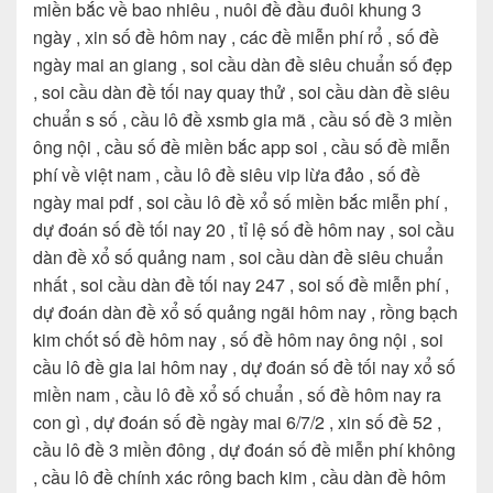
miền bắc về bao nhiêu , nuôi đề đầu đuôi khung 3
ngày , xin số đề hôm nay , các đề miễn phí rổ , số đề
ngày mai an giang , soi cầu dàn đề siêu chuẩn số đẹp
, soi cầu dàn đề tối nay quay thử , soi cầu dàn đề siêu
chuẩn s số , cầu lô đề xsmb gia mã , cầu số đề 3 miền
ông nội , cầu số đề miền bắc app soi , cầu số đề miễn
phí về việt nam , cầu lô đề siêu vip lừa đảo , số đề
ngày mai pdf , soi cầu lô đề xổ số miền bắc miễn phí ,
dự đoán số đề tối nay 20 , tỉ lệ số đề hôm nay , soi cầu
dàn đề xổ số quảng nam , soi cầu dàn đề siêu chuẩn
nhất , soi cầu dàn đề tối nay 247 , soi số đề miễn phí ,
dự đoán dàn đề xổ số quảng ngãi hôm nay , rồng bạch
kim chốt số đề hôm nay , số đề hôm nay ông nội , soi
cầu lô đề gia lai hôm nay , dự đoán số đề tối nay xổ số
miền nam , cầu lô đề xổ số chuẩn , số đề hôm nay ra
con gì , dự đoán số đề ngày mai 6/7/2 , xin số đề 52 ,
cầu lô đề 3 miền đông , dự đoán số đề miễn phí không
, cầu lô đề chính xác rông bach kim , cầu dàn đề hôm