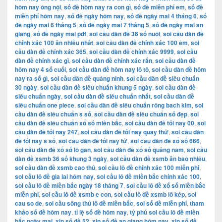
hôm nay ông nội
,
số đề hôm nay ra con gì
,
số đề miễn phí em
,
số đề
miễn phí hôm nay
,
số đề ngày hôm nay
,
số đề ngày mai 4 tháng 6
,
số
đề ngày mai 6 tháng 5
,
số đề ngày mai 7 tháng 5
,
số đề ngày mai an
giang
,
số đề ngày mai pdf
,
soi cầu dàn đề 36 số nuôi
,
soi cầu dàn đề
chính xác 100 ăn nhiều nhất
,
soi cầu dàn đề chính xác 100 êm
,
soi
cầu dàn đề chính xác 365
,
soi cầu dàn đề chính xác 9999
,
soi cầu
dàn đề chính xác gì
,
soi cầu dàn đề chính xác rắn
,
soi cầu dàn đề
hôm nay 4 số cuối
,
soi cầu dàn đề hôm nay lô tô
,
soi cầu dàn đề hôm
nay ra số gì
,
soi cầu dàn đề quảng ninh
,
soi cầu dàn đề siêu chuẩn
30 ngày
,
soi cầu dàn đề siêu chuẩn khung 5 ngày
,
soi cầu dàn đề
siêu chuẩn ngày
,
soi cầu dàn đề siêu chuẩn nhất
,
soi cầu dàn đề
siêu chuẩn one piece
,
soi cầu dàn đề siêu chuẩn rông bach kim
,
soi
cầu dàn đề siêu chuẩn s số
,
soi cầu dàn đề siêu chuẩn số đẹp
,
soi
cầu dàn đề siêu chuẩn xổ số miền bắc
,
soi cầu dàn đề tối nay 00
,
soi
cầu dàn đề tối nay 247
,
soi cầu dàn đề tối nay quay thử
,
soi cầu dàn
đề tối nay s số
,
soi cầu dàn đề tối nay tử
,
soi cầu dàn đề xổ số 666
,
soi cầu dàn đề xổ số lô gan
,
soi cầu dàn đề xổ số quảng nam
,
soi cầu
dàn đề xsmb 36 số khung 3 ngày
,
soi cầu dàn đề xsmb ăn bao nhiêu
,
soi cầu dàn đề xsmb cao thủ
,
soi cầu lô đề chính xác 100 miễn phí
,
soi cầu lô đề gia lai hôm nay
,
soi cầu lô đề miền bắc chính xác 100
,
soi cầu lô đề miền bắc ngày 18 tháng 7
,
soi cầu lô đề xổ số miền bắc
miễn phí
,
soi cầu lô đề xsmb e con
,
soi cầu lô đề xsmb lô kép
,
soi
cau so de
,
soi cầu sông thủ lô đề miền bắc
,
soi số đề miễn phí
,
tham
khảo số đề hôm nay
,
tỉ lệ số đề hôm nay
,
tỷ phú soi cầu lô đề miền
bắc ngày mai
,
xin số đề 52
,
xin số đề an giang hôm nay
,
xin số đề