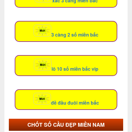
xác 3 càng miền bắc
3 càng 2 số miền bắc
lô 10 số miền bắc vip
đề đầu đuôi miền bắc
CHỐT SỐ CẦU ĐẸP MIỀN NAM