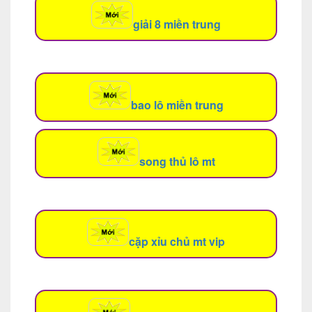
giải 8 miền trung
bao lô miền trung
song thủ lô mt
cặp xỉu chủ mt vip