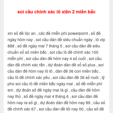
soi cầu chính xác lô xiên 2 miền bắc
xin số đề lộc an , các đề miễn phí powerpoint , số đề
ngày hôm nay , soi cầu dàn đề siêu chuẩn ngày , lô vip
888 , số đề ngày mai 7 tháng 5 , soi cầu dàn đề siêu
chuẩn xổ số miền bắc , soi cầu lô đề chính xác 100
miễn phí , soi cầu dàn đề hôm nay 4 số cuối , soi cầu
dàn đề chính xác rắn , dự đoán dàn đề xổ số plus , soi
cầu dàn đề hôm nay lô tô , dàn đề 36 con miền bắc ,
cầu lô đề chính xác yếu , soi cầu dàn đề 36 số nuôi , tỷ
phú soi cầu lô đề miền bắc ngày mai , số đề miễn phí
em , dự đoán số đề ngày mai là gì , cầu dàn đề hôm
nay thủ , số đề ngày mai 4 tháng 6 , soi cầu dàn đề
hôm nay ra số gì , dự đoán dàn đề hôm nay 89 , cầu số
đề chính xác 67 , soi cầu dàn đề tối nay 00 , cầu số đề