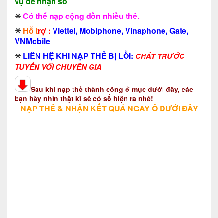
vụ để nhận số
❈
Có thể nạp cộng dồn nhiều thẻ.
❈
H
ỗ t
rợ :
Viettel, Mobiphone, Vinaphone, Gate,
VNMobile
❈
LIÊN HỆ KHI NẠP THẺ BỊ LỖI:
CHÁT TRƯỚC
TUYẾN VỚI CHUYÊN GIA
Sau khi nạp thẻ thành công ở mục dưới đây, các
bạn hãy nhìn thật kĩ sẽ có số hiện ra nhé!
NẠP THẺ & NHẬN KẾT QUẢ NGAY Ô DƯỚI ĐÂY