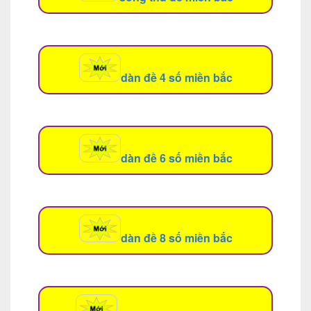
dàn đề 4 số miền bắc
dàn đề 6 số miền bắc
dàn đề 8 số miền bắc