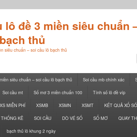
u lô đề 3 miền siêu chuẩn –
 bạch thủ
ền siêu chuẩn – soi cầu lô bạch thủ
 miền siêu chuẩn – soi cầu lô bạch thủ
Soi cầu mb chính xác
Soi cầu mt
Sổ mơ 3 miền chuẩn 100
Tính số lô đề víp
XS MIỄN PHÍ
XSMB
XSMN
XSMT
KẾT QUẢ XỔ S
THỐNG KÊ
SOI CẦU
DÒ VÉ SỐ
SỔ MƠ
QUAY T
bạch thủ lô khung 2 ngày