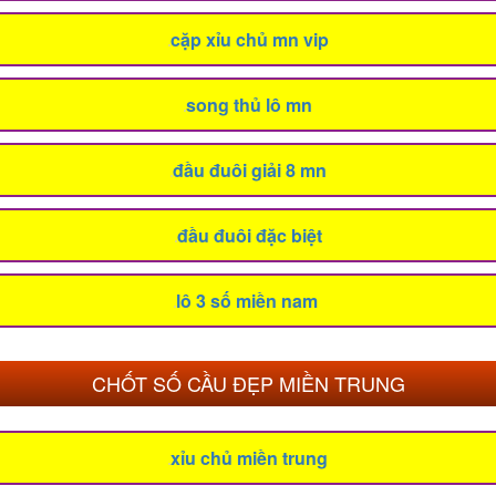
cặp xỉu chủ mn vip
song thủ lô mn
đầu đuôi giải 8 mn
đầu đuôi đặc biệt
lô 3 số miền nam
CHỐT SỐ CẦU ĐẸP MIỀN TRUNG
xỉu chủ miền trung