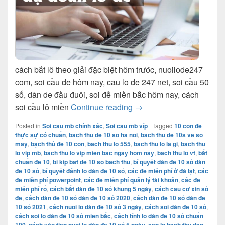
cách bắt lô theo giải đặc biệt hôm trước, nuoilode247
com, soi cầu de hôm nay, cau lo de 247 net, soi cầu 50
số, dàn de đầu đuôi, soi đề miền bắc hôm nay, cách
soi cầu chính xác dàn đề
soi cầu lô miền
Continue reading
→
Posted in
Soi cầu mb chính xác
,
Soi cầu mb víp
|
Tagged
10 con đề
thực sự có chuẩn
,
bach thu de 10 so ha noi
,
bach thu de 10s ve so
may
,
bạch thủ đề 10 con
,
bach thu lo 555
,
bach thu lo la gi
,
bach thu
lo vip mb
,
bach thu lo vip mien bac ngay hom nay
,
bach thu lo vt
,
bắt
chuẩn đề 10
,
bi kip bat de 10 so bach thu
,
bí quyết dàn đề 10 số dàn
đề 10 số
,
bí quyết đánh lô dàn đề 10 số
,
các đề miễn phí ở đà lạt
,
các
đề miễn phí powerpoint
,
các đề miễn phí quản lý tài khoản
,
các đề
miễn phí rổ
,
cách bắt dàn đề 10 số khung 5 ngày
,
cách cầu cơ xin số
đề
,
cách dàn đề 10 số dàn đề 10 số 2020
,
cách dàn đề 10 số dàn đề
10 số 2021
,
cách nuôi lô dàn đề 10 số 3 ngày
,
cách soi dàn đề 10 số
,
cách soi lô dàn đề 10 số miền bắc
,
cách tính lô dàn đề 10 số chuẩn
,
,