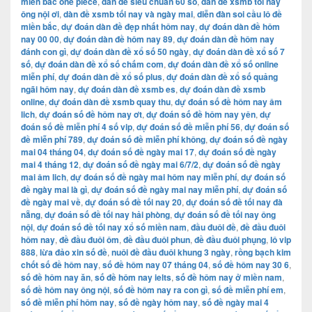
miền bắc one piece
,
dàn đề siêu chuẩn 60 số
,
dàn đề xsmb tối nay
ông nội ơi
,
dàn đề xsmb tối nay và ngày mai
,
diễn đàn soi cầu lô đề
miền bắc
,
dự đoán dàn đề đẹp nhất hôm nay
,
dự đoán dàn đề hôm
nay 00 00
,
dự đoán dàn đề hôm nay 89
,
dự đoán dàn đề hôm nay
đánh con gì
,
dự đoán dàn đề xổ số 50 ngày
,
dự đoán dàn đề xổ số 7
số
,
dự đoán dàn đề xổ số chấm com
,
dự đoán dàn đề xổ số online
miễn phí
,
dự đoán dàn đề xổ số plus
,
dự đoán dàn đề xổ số quảng
ngãi hôm nay
,
dự đoán dàn đề xsmb es
,
dự đoán dàn đề xsmb
online
,
dự đoán dàn đề xsmb quay thu
,
dự đoán số đề hôm nay âm
lich
,
dự đoán số đề hôm nay ơt
,
dự đoán số đề hôm nay yên
,
dự
đoán số đề miễn phí 4 số vip
,
dự đoán số đề miễn phí 56
,
dự đoán số
đề miễn phí 789
,
dự đoán số đề miễn phí không
,
dự đoán số đề ngày
mai 04 tháng 04
,
dự đoán số đề ngày mai 17
,
dự đoán số đề ngày
mai 4 tháng 12
,
dự đoán số đề ngày mai 6/7/2
,
dự đoán số đề ngày
mai âm lich
,
dự đoán số đề ngày mai hôm nay miễn phí
,
dự đoán số
đề ngày mai là gì
,
dự đoán số đề ngày mai nay miễn phí
,
dự đoán số
đề ngày mai về
,
dự đoán số đề tối nay 20
,
dự đoán số đề tối nay đà
nẵng
,
dự đoán số đề tối nay hải phòng
,
dự đoán số đề tối nay ông
nội
,
dự đoán số đề tối nay xổ số miền nam
,
đầu đuôi đề
,
đề đầu đuôi
hôm nay
,
đề đầu đuôi ôm
,
đề đầu đuôi phun
,
đề đầu đuôi phụng
,
lô vip
888
,
lừa đảo xin số đề
,
nuôi đề đầu đuôi khung 3 ngày
,
rồng bạch kim
chốt số đề hôm nay
,
số đề hôm nay 07 tháng 04
,
số đề hôm nay 30 6
,
số đề hôm nay ăn
,
số đề hôm nay ielts
,
số đề hôm nay ở miền nam
,
số đề hôm nay ông nội
,
số đề hôm nay ra con gì
,
số đề miễn phí em
,
số đề miễn phí hôm nay
,
số đề ngày hôm nay
,
số đề ngày mai 4