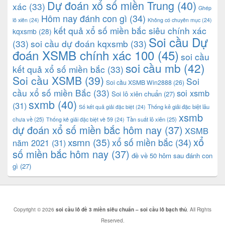
Dự đoán xổ số miền Trung
(40)
xác
(33)
Ghép
Hôm nay đánh con gì
(34)
lô xiên
(24)
Không có chuyên mục
(24)
kết quả xổ số miền bắc siêu chính xác
kqxsmb
(28)
Soi cầu Dự
(33)
soi cầu dự đoán kqxsmb
(33)
đoán XSMB chính xác 100
(45)
soi cầu
soi cầu mb
(42)
kết quả xổ số miền bắc
(33)
Soi cầu XSMB
(39)
Soi
Soi cầu XSMB Win2888
(26)
cầu xổ số miền Bắc
(33)
soi xsmb
Soi lô xiên chuẩn
(27)
sxmb
(40)
(31)
Thống kê giải đặc biệt lâu
Số kết quả giải đặc biệt
(24)
xsmb
chưa về
(25)
Tần suất lô xiên
(25)
Thống kê giải đặc biệt về 59
(24)
dự đoán xổ số miền bắc hôm nay
(37)
XSMB
xổ
xsmn
(35)
xổ số miền bắc
(34)
năm 2021
(31)
số miền bắc hôm nay
(37)
đề về 50 hôm sau đánh con
gì
(27)
Copyright © 2026
soi cầu lô đề 3 miền siêu chuẩn – soi cầu lô bạch thủ
. All Rights
Reserved.