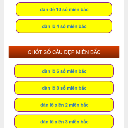
dàn đề 10 số miền bắc
dàn lô 4 số miền bắc
CHỐT SỐ CẦU ĐẸP MIỀN BẮC
dàn lô 6 số miền bắc
dàn lô 8 số miền bắc
dàn lô xiên 2 miền bắc
dàn lô xiên 3 miền bắc