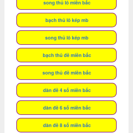
song thủ lô miền bắc
bạch thủ lô kép mb
song thủ lô kép mb
bạch thủ đề miền bắc
song thủ đề miền bắc
dàn đề 4 số miền bắc
dàn đề 6 số miền bắc
dàn đề 8 số miền bắc