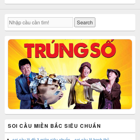
Search
SOI CẦU MIỀN BẮC SIÊU CHUẨN
soi cầu lô đề 3 miền siêu chuẩn – soi cầu lô bạch thủ