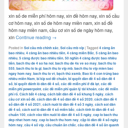
xin số de miễn phí hôm nay, xin đề hôm nay, xin số cầu
cơ hôm nay, xin số de hôm nay miền nam, xin số đề
hôm nay miền nam, cầu cơ xin số de ngày hôm nay,
soi cầu chính xác dàn đề 4 con miền 
xin
Continue reading
→
Posted in
Soi cầu mb chính xác
,
Soi cầu mb víp
|
Tagged
4 càng ăn
bao nhiêu
,
4 càng ăn bao nhiêu tiền
,
4 càng miền Bắc
,
5 càng ăn bao
nhiêu
,
5 càng được bao nhiêu tiền
,
50 nghìn 4 càng được bao nhiêu
tiền
,
bach thu de 4 so ha noi
,
bach thu de 4s ve so may
,
bach thu lo
555
,
bach thu lo la gi
,
bach thu lo vip mb
,
bach thu lo vip mien bac
ngay hom nay
,
bach thu lo vt
,
bạch thủ xsmb
,
Bao lô 4 con trúng bao
nhiêu miền Nam
,
bí kíp soi đề chuẩn
,
bí quyết dàn đề 4 số dàn đề 4
số
,
bí quyết đánh lô dàn đề 4 số
,
các đề miễn phí ở đà lạt
,
các đề
miễn phí powerpoint
,
các đề miễn phí quản lý tài khoản
,
các đề miễn
phí rổ
,
Cách bắt 4 càng
,
cách bắt dàn đề 4 số khung 5 ngày
,
cách
cầu cơ xin số đề
,
cách dàn đề 4 số dàn đề 4 số 2020
,
cách dàn đề 4
số dàn đề 4 số 2021
,
cách nuôi lô dàn đề 4 số 3 ngày
,
cách soi dàn
đề 4 số
,
cách soi lô dàn đề 4 số miền bắc
,
cách tính lô dàn đề 4 số
chuẩn 100
,
cách vào tiền nuôi lô dàn đề 4 số 5 ngày
,
cap lo bach thu
dep nhat hom nay
,
cap lo bach thu hom nay
,
cặp lô dàn đề 4 số ngày
hôm nay
,
cầu 4 số vip
,
cầu chuẩn ăn chắc
,
cầu dàn đề 4 số ăn quanh