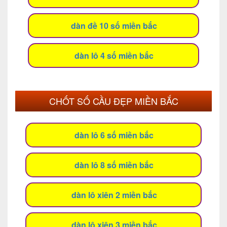
dàn đề 10 số miền bắc
dàn lô 4 số miền bắc
CHỐT SỐ CẦU ĐẸP MIỀN BẮC
dàn lô 6 số miền bắc
dàn lô 8 số miền bắc
dàn lô xiên 2 miền bắc
dàn lô xiên 3 miền bắc