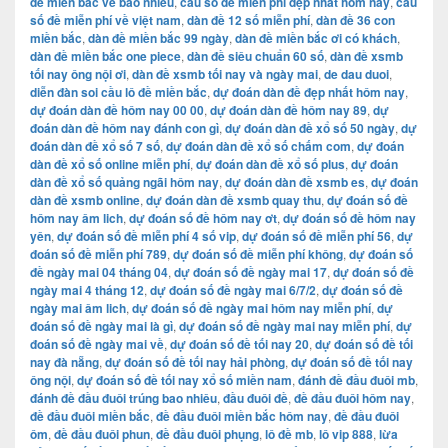
đề miền bắc về bao nhiêu
,
cầu số đề miễn phí đẹp nhất hôm nay
,
cầu
số đề miễn phí về việt nam
,
dàn đề 12 số miễn phí
,
dàn đề 36 con
miền bắc
,
dàn đề miền bắc 99 ngày
,
dàn đề miền bắc ơi có khách
,
dàn đề miền bắc one piece
,
dàn đề siêu chuẩn 60 số
,
dàn đề xsmb
tối nay ông nội ơi
,
dàn đề xsmb tối nay và ngày mai
,
de dau duoi
,
diễn đàn soi cầu lô đề miền bắc
,
dự đoán dàn đề đẹp nhất hôm nay
,
dự đoán dàn đề hôm nay 00 00
,
dự đoán dàn đề hôm nay 89
,
dự
đoán dàn đề hôm nay đánh con gì
,
dự đoán dàn đề xổ số 50 ngày
,
dự
đoán dàn đề xổ số 7 số
,
dự đoán dàn đề xổ số chấm com
,
dự đoán
dàn đề xổ số online miễn phí
,
dự đoán dàn đề xổ số plus
,
dự đoán
dàn đề xổ số quảng ngãi hôm nay
,
dự đoán dàn đề xsmb es
,
dự đoán
dàn đề xsmb online
,
dự đoán dàn đề xsmb quay thu
,
dự đoán số đề
hôm nay âm lich
,
dự đoán số đề hôm nay ơt
,
dự đoán số đề hôm nay
yên
,
dự đoán số đề miễn phí 4 số vip
,
dự đoán số đề miễn phí 56
,
dự
đoán số đề miễn phí 789
,
dự đoán số đề miễn phí không
,
dự đoán số
đề ngày mai 04 tháng 04
,
dự đoán số đề ngày mai 17
,
dự đoán số đề
ngày mai 4 tháng 12
,
dự đoán số đề ngày mai 6/7/2
,
dự đoán số đề
ngày mai âm lich
,
dự đoán số đề ngày mai hôm nay miễn phí
,
dự
đoán số đề ngày mai là gì
,
dự đoán số đề ngày mai nay miễn phí
,
dự
đoán số đề ngày mai về
,
dự đoán số đề tối nay 20
,
dự đoán số đề tối
nay đà nẵng
,
dự đoán số đề tối nay hải phòng
,
dự đoán số đề tối nay
ông nội
,
dự đoán số đề tối nay xổ số miền nam
,
đánh đề đầu đuôi mb
,
đánh đề đầu đuôi trúng bao nhiêu
,
đầu đuôi đề
,
đề đầu đuôi hôm nay
,
đề đầu đuôi miền bắc
,
đề đầu đuôi miền bắc hôm nay
,
đề đầu đuôi
ôm
,
đề đầu đuôi phun
,
đề đầu đuôi phụng
,
lô đề mb
,
lô vip 888
,
lừa