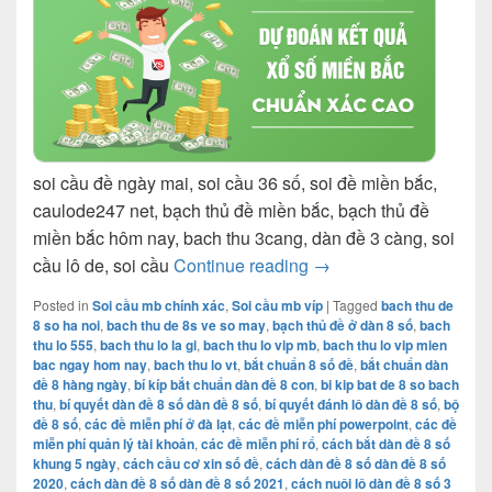
soi cầu đề ngày mai, soi cầu 36 số, soi đề miền bắc,
caulode247 net, bạch thủ đề miền bắc, bạch thủ đề
miền bắc hôm nay, bach thu 3cang, dàn đề 3 càng, soi
soi cầu chính xác dàn 
cầu lô de, soi cầu
Continue reading
→
Posted in
Soi cầu mb chính xác
,
Soi cầu mb víp
|
Tagged
bach thu de
8 so ha noi
,
bach thu de 8s ve so may
,
bạch thủ đề ở dàn 8 số
,
bach
thu lo 555
,
bach thu lo la gi
,
bach thu lo vip mb
,
bach thu lo vip mien
bac ngay hom nay
,
bach thu lo vt
,
bắt chuẩn 8 số đề
,
bắt chuẩn dàn
đề 8 hàng ngày
,
bí kíp bắt chuẩn dàn đề 8 con
,
bi kip bat de 8 so bach
thu
,
bí quyết dàn đề 8 số dàn đề 8 số
,
bí quyết đánh lô dàn đề 8 số
,
bộ
đề 8 số
,
các đề miễn phí ở đà lạt
,
các đề miễn phí powerpoint
,
các đề
miễn phí quản lý tài khoản
,
các đề miễn phí rổ
,
cách bắt dàn đề 8 số
khung 5 ngày
,
cách cầu cơ xin số đề
,
cách dàn đề 8 số dàn đề 8 số
2020
,
cách dàn đề 8 số dàn đề 8 số 2021
,
cách nuôi lô dàn đề 8 số 3