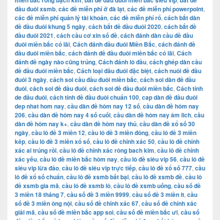
đầu đuôi xsmb
,
các đề miễn phí ở đà lạt
,
các đề miễn phí powerpoint
,
các đề miễn phí quản lý tài khoản
,
các đề miễn phí rổ
,
cách bắt dàn
đề đầu đuôi khung 5 ngày
,
cách bắt đề đầu đuôi 2020
,
cách bắt đề
đầu đuôi 2021
,
cách cầu cơ xin số đề
,
cách đánh dàn cầu đề đầu
đuôi miền bắc có lãi
,
Cách đánh đầu đuôi Miền Bắc
,
cách đánh đề
đầu đuôi miền bắc
,
cách đánh đề đầu đuôi miền bắc có lãi
,
Cách
đánh đề ngày nào cũng trúng
,
Cách đánh lô đầu
,
cách ghép dàn cầu
đề đầu đuôi miền bắc
,
Cách loại đầu đuôi đặc biệt
,
cách nuôi đề đầu
đuôi 3 ngày
,
cách soi cầu đầu đuôi miền bắc
,
cách soi dàn đề đầu
đuôi
,
cách soi đề đầu đuôi
,
cách soi đề đầu đuôi miền bắc
,
Cách tính
de đầu đuôi
,
cách tính đề đầu đuôi chuẩn 100
,
cap dàn đề đầu đuôi
dep nhat hom nay
,
cầu dàn đề hôm nay 12 số
,
cầu dàn đề hôm nay
206
,
cầu dàn đề hôm nay 4 số cuối
,
cầu dàn đề hôm nay âm lich
,
cầu
dàn đề hôm nay k+
,
cầu dàn đề hôm nay thủ
,
cầu dàn đề xổ số 30
ngày
,
cầu lô đề 3 miền 12
,
cầu lô đề 3 miền đông
,
cầu lô đề 3 miền
kép
,
cầu lô đề 3 miền xổ số
,
cầu lô đề chính xác 50
,
cầu lô đề chính
xác ai trúng rồi
,
cầu lô đề chính xác rông bach kim
,
cầu lô đề chính
xác yếu
,
cầu lô đề miền bắc hôm nay
,
cầu lô đề siêu vip 56
,
cầu lô đề
siêu vip lừa đảo
,
cầu lô đề siêu vip trực tiếp
,
cầu lô đề xổ số 777
,
cầu
lô đề xổ số chuẩn
,
cầu lô đề xsmb bất bại
,
cầu lô đề xsmb đề
,
cầu lô
đề xsmb gia mã
,
cầu lô đề xsmb lô
,
cầu lô đề xsmb uống
,
cầu số đề
3 miền 18 tháng 7
,
cầu số đề 3 miền 9999
,
cầu số đề 3 miền it
,
cầu
số đề 3 miền ông nội
,
cầu số đề chính xác 67
,
cầu số đề chính xác
giải mã
,
cầu số đề miền bắc app soi
,
cầu số đề miền bắc ưi
,
cầu số