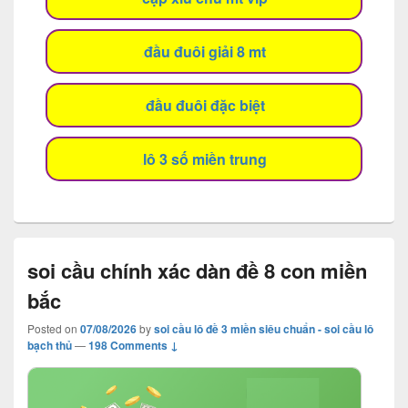
đầu đuôi giải 8 mt
đầu đuôi đặc biệt
lô 3 số miền trung
soi cầu chính xác dàn đề 8 con miền
bắc
Posted on
07/08/2026
by
soi cầu lô đề 3 miền siêu chuẩn - soi cầu lô
bạch thủ
—
198 Comments ↓