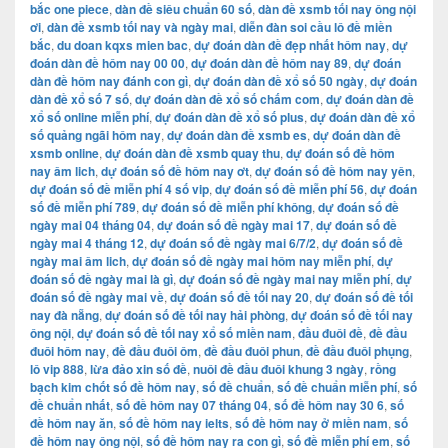
bắc one piece
,
dàn đề siêu chuẩn 60 số
,
dàn đề xsmb tối nay ông nội
ơi
,
dàn đề xsmb tối nay và ngày mai
,
diễn đàn soi cầu lô đề miền
bắc
,
du doan kqxs mien bac
,
dự đoán dàn đề đẹp nhất hôm nay
,
dự
đoán dàn đề hôm nay 00 00
,
dự đoán dàn đề hôm nay 89
,
dự đoán
dàn đề hôm nay đánh con gì
,
dự đoán dàn đề xổ số 50 ngày
,
dự đoán
dàn đề xổ số 7 số
,
dự đoán dàn đề xổ số chấm com
,
dự đoán dàn đề
xổ số online miễn phí
,
dự đoán dàn đề xổ số plus
,
dự đoán dàn đề xổ
số quảng ngãi hôm nay
,
dự đoán dàn đề xsmb es
,
dự đoán dàn đề
xsmb online
,
dự đoán dàn đề xsmb quay thu
,
dự đoán số đề hôm
nay âm lich
,
dự đoán số đề hôm nay ơt
,
dự đoán số đề hôm nay yên
,
dự đoán số đề miễn phí 4 số vip
,
dự đoán số đề miễn phí 56
,
dự đoán
số đề miễn phí 789
,
dự đoán số đề miễn phí không
,
dự đoán số đề
ngày mai 04 tháng 04
,
dự đoán số đề ngày mai 17
,
dự đoán số đề
ngày mai 4 tháng 12
,
dự đoán số đề ngày mai 6/7/2
,
dự đoán số đề
ngày mai âm lich
,
dự đoán số đề ngày mai hôm nay miễn phí
,
dự
đoán số đề ngày mai là gì
,
dự đoán số đề ngày mai nay miễn phí
,
dự
đoán số đề ngày mai về
,
dự đoán số đề tối nay 20
,
dự đoán số đề tối
nay đà nẵng
,
dự đoán số đề tối nay hải phòng
,
dự đoán số đề tối nay
ông nội
,
dự đoán số đề tối nay xổ số miền nam
,
đầu đuôi đề
,
đề đầu
đuôi hôm nay
,
đề đầu đuôi ôm
,
đề đầu đuôi phun
,
đề đầu đuôi phụng
,
lô vip 888
,
lừa đảo xin số đề
,
nuôi đề đầu đuôi khung 3 ngày
,
rồng
bạch kim chốt số đề hôm nay
,
số đề chuẩn
,
số đề chuẩn miễn phí
,
số
đề chuẩn nhất
,
số đề hôm nay 07 tháng 04
,
số đề hôm nay 30 6
,
số
đề hôm nay ăn
,
số đề hôm nay ielts
,
số đề hôm nay ở miền nam
,
số
đề hôm nay ông nội
,
số đề hôm nay ra con gì
,
số đề miễn phí em
,
số