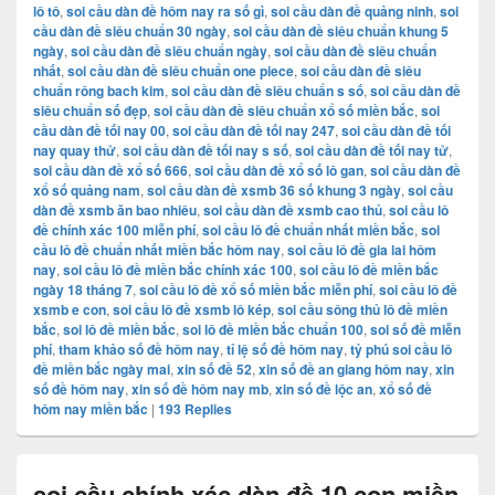
lô tô
,
soi cầu dàn đề hôm nay ra số gì
,
soi cầu dàn đề quảng ninh
,
soi
cầu dàn đề siêu chuẩn 30 ngày
,
soi cầu dàn đề siêu chuẩn khung 5
ngày
,
soi cầu dàn đề siêu chuẩn ngày
,
soi cầu dàn đề siêu chuẩn
nhất
,
soi cầu dàn đề siêu chuẩn one piece
,
soi cầu dàn đề siêu
chuẩn rông bach kim
,
soi cầu dàn đề siêu chuẩn s số
,
soi cầu dàn đề
siêu chuẩn số đẹp
,
soi cầu dàn đề siêu chuẩn xổ số miền bắc
,
soi
cầu dàn đề tối nay 00
,
soi cầu dàn đề tối nay 247
,
soi cầu dàn đề tối
nay quay thử
,
soi cầu dàn đề tối nay s số
,
soi cầu dàn đề tối nay tử
,
soi cầu dàn đề xổ số 666
,
soi cầu dàn đề xổ số lô gan
,
soi cầu dàn đề
xổ số quảng nam
,
soi cầu dàn đề xsmb 36 số khung 3 ngày
,
soi cầu
dàn đề xsmb ăn bao nhiêu
,
soi cầu dàn đề xsmb cao thủ
,
soi cầu lô
đề chính xác 100 miễn phí
,
soi cầu lô đề chuẩn nhất miền bắc
,
soi
cầu lô đề chuẩn nhất miền bắc hôm nay
,
soi cầu lô đề gia lai hôm
nay
,
soi cầu lô đề miền bắc chính xác 100
,
soi cầu lô đề miền bắc
ngày 18 tháng 7
,
soi cầu lô đề xổ số miền bắc miễn phí
,
soi cầu lô đề
xsmb e con
,
soi cầu lô đề xsmb lô kép
,
soi cầu sông thủ lô đề miền
bắc
,
soi lô đề miền bắc
,
soi lô đề miền bắc chuẩn 100
,
soi số đề miễn
phí
,
tham khảo số đề hôm nay
,
tỉ lệ số đề hôm nay
,
tỷ phú soi cầu lô
đề miền bắc ngày mai
,
xin số đề 52
,
xin số đề an giang hôm nay
,
xin
số đề hôm nay
,
xin số đề hôm nay mb
,
xin số đề lộc an
,
xổ số đề
hôm nay miền bắc
|
193
Replies
soi cầu chính xác dàn đề 10 con miền