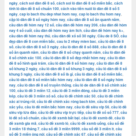
ngày
,
cách soi dàn đề 8 số
,
cách soi lô dàn đề 8 số miền bắc
,
cách
tính lô dàn đề 8 số chuẩn 100
,
cách vào tiền nuôi lô dàn đề 8 số 5
ngày
,
cap lo bach thu dep nhat hom nay
,
cap lo bach thu hom nay
,
cặp lô dàn đề 8 số ngày hôm nay
,
cầu dàn đề 8 số ăn quanh năm
,
cầu dàn đề hôm nay 12 số
,
cầu dàn đề hôm nay 206
,
cầu dàn đề hôm
nay 4 số cuối
,
cầu dàn đề hôm nay âm lich
,
cầu dàn đề hôm nay k+
,
cầu dàn đề hôm nay thủ
,
cầu dàn đề xổ số 30 ngày
,
Cầu de 8 SỐ
,
cầu
đẹp dàn đề 8 con miền bắc
,
cau lo 2 nhay mien bac
,
cầu lô dàn đề 8
số
,
cầu lô dàn đề 8 số 3 ngày
,
cầu lô dàn đề 8 số 888
,
cầu lô dàn đề 8
số ăn quanh năm
,
cầu lô dàn đề 8 số chạy quanh năm
,
cầu lô dàn đề
8 số chính xác 100
,
cầu lô dàn đề 8 số đẹp nhất hôm nay
,
cầu lô dàn
đề 8 số hình quả trám
,
cầu lô dàn đề 8 số hôm nay
,
cầu lô dàn đề 8
số khung 2 ngày
,
cầu lô dàn đề 8 số khung 3 ngày
,
cầu lô dàn đề 8 số
khung 5 ngày
,
cầu lô dàn đề 8 số là gì
,
cầu lô dàn đề 8 số miền bắc
,
cầu lô dàn đề 8 số miền bắc hôm nay
,
cầu lô dàn đề 8 số ngày hôm
nay
,
cầu lô dàn đề 8 số truyền thống
,
cầu lô de dàn đề 8 số chính xác
100
,
cầu lô đề 3 miền 12
,
cầu lô đề 3 miền đông
,
cầu lô đề 3 miền
kép
,
cầu lô đề 3 miền xổ số
,
cầu lô đề chính xác 50
,
cầu lô đề chính
xác ai trúng rồi
,
cầu lô đề chính xác rông bach kim
,
cầu lô đề chính
xác yếu
,
cầu lô đề miền bắc hôm nay
,
cầu lô đề siêu vip 56
,
cầu lô đề
siêu vip lừa đảo
,
cầu lô đề siêu vip trực tiếp
,
cầu lô đề xổ số 777
,
cầu
lô đề xổ số chuẩn
,
cầu lô đề xsmb bất bại
,
cầu lô đề xsmb đề
,
cầu lô
đề xsmb gia mã
,
cầu lô đề xsmb lô
,
cầu lô đề xsmb uống
,
cầu số đề
3 miền 18 tháng 7
,
cầu số đề 3 miền 9999
,
cầu số đề 3 miền it
,
cầu
số đề 3 miền ông nội
,
cầu số đề chính xác 67
,
cầu số đề chính xác