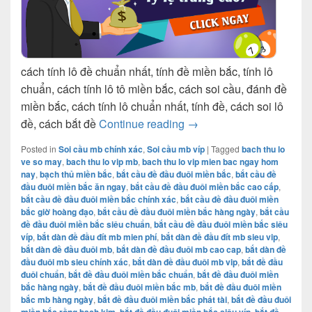
cách tính lô đề chuẩn nhất, tính đề miền bắc, tính lô
chuẩn, cách tính lô tô miền bắc, cách soi cầu, đánh đề
miền bắc, cách tính lô chuẩn nhất, tính đề, cách soi lô
soi cầu chính xác đề đầu
đề, cách bắt đề
Continue reading
→
Posted in
Soi cầu mb chính xác
,
Soi cầu mb víp
|
Tagged
bach thu lo
ve so may
,
bach thu lo vip mb
,
bach thu lo vip mien bac ngay hom
nay
,
bạch thủ miền bắc
,
bắt cầu đề đầu đuôi miền bắc
,
bắt cầu đề
đầu đuôi miền bắc ăn ngay
,
bắt cầu đề đầu đuôi miền bắc cao cấp
,
bắt cầu đề đầu đuôi miền bắc chính xác
,
bắt cầu đề đầu đuôi miền
bắc giờ hoàng đạo
,
bắt cầu đề đầu đuôi miền bắc hàng ngày
,
bắt cầu
đề đầu đuôi miền bắc siêu chuẩn
,
bắt cầu đề đầu đuôi miền bắc siêu
víp
,
bắt dàn đề đầu đít mb mien phí
,
bắt dàn đề đầu đít mb sieu vip
,
bắt dàn đề đầu đuôi mb
,
bắt dàn đề đầu đuôi mb cao cap
,
bắt dàn đề
đầu đuôi mb sieu chính xác
,
bắt dàn đề đầu đuôi mb vip
,
bắt đề đầu
đuôi chuẩn
,
bắt đề đầu đuôi miền bắc chuẩn
,
bắt đề đầu đuôi miền
bắc hàng ngày
,
bắt đề đầu đuôi miền bắc mb
,
bắt đề đầu đuôi miền
bắc mb hàng ngày
,
bắt đề đầu đuôi miền bắc phát tài
,
bắt đề đầu đuôi
miền bắc rồng bạch kim
,
bắt đề đầu đuôi miền bắc siêu víp
,
bắt đề