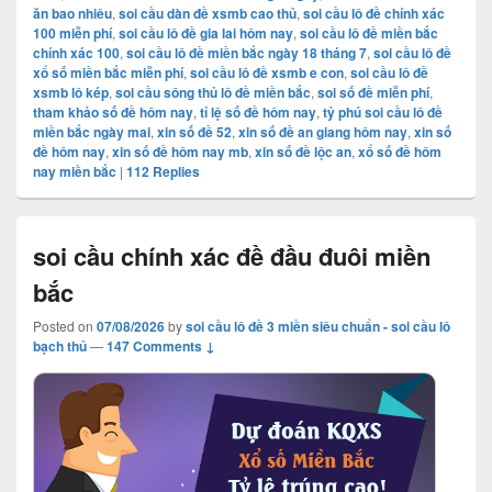
ăn bao nhiêu
,
soi cầu dàn đề xsmb cao thủ
,
soi cầu lô đề chính xác
100 miễn phí
,
soi cầu lô đề gia lai hôm nay
,
soi cầu lô đề miền bắc
chính xác 100
,
soi cầu lô đề miền bắc ngày 18 tháng 7
,
soi cầu lô đề
xổ số miền bắc miễn phí
,
soi cầu lô đề xsmb e con
,
soi cầu lô đề
xsmb lô kép
,
soi cầu sông thủ lô đề miền bắc
,
soi số đề miễn phí
,
tham khảo số đề hôm nay
,
tỉ lệ số đề hôm nay
,
tỷ phú soi cầu lô đề
miền bắc ngày mai
,
xin số đề 52
,
xin số đề an giang hôm nay
,
xin số
đề hôm nay
,
xin số đề hôm nay mb
,
xin số đề lộc an
,
xổ số đề hôm
nay miền bắc
|
112
Replies
soi cầu chính xác đề đầu đuôi miền
bắc
Posted on
07/08/2026
by
soi cầu lô đề 3 miền siêu chuẩn - soi cầu lô
bạch thủ
—
147 Comments ↓