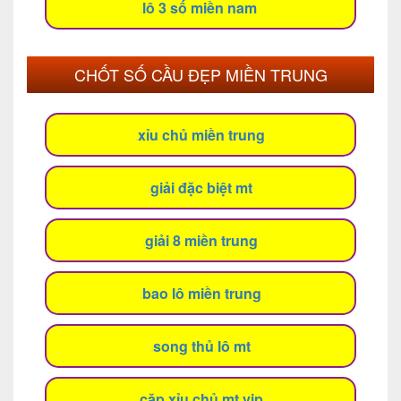
lô 3 số miền nam
CHỐT SỐ CẦU ĐẸP MIỀN TRUNG
xỉu chủ miền trung
giải đặc biệt mt
giải 8 miền trung
bao lô miền trung
song thủ lô mt
cặp xỉu chủ mt vip