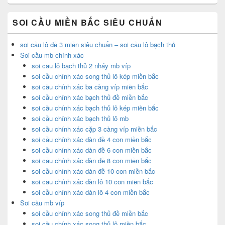
SOI CẦU MIỀN BẮC SIÊU CHUẨN
soi cầu lô đề 3 miền siêu chuẩn – soi cầu lô bạch thủ
Soi cầu mb chính xác
soi cầu lô bạch thủ 2 nháy mb víp
soi cầu chính xác song thủ lô kép miền bắc
soi cầu chính xác ba càng víp miền bắc
soi cầu chính xác bạch thủ đề miền bắc
soi cầu chính xác bạch thủ lô kép miền bắc
soi cầu chính xác bạch thủ lô mb
soi cầu chính xác cặp 3 càng víp miền bắc
soi cầu chính xác dàn đề 4 con miền bắc
soi cầu chính xác dàn đề 6 con miền bắc
soi cầu chính xác dàn đề 8 con miền bắc
soi cầu chính xác dàn đề 10 con miền bắc
soi cầu chính xác dàn lô 10 con miền bắc
soi cầu chính xác dàn lô 4 con miền bắc
Soi cầu mb víp
soi cầu chính xác song thủ đề miền bắc
soi cầu chính xác song thủ lô miền bắc