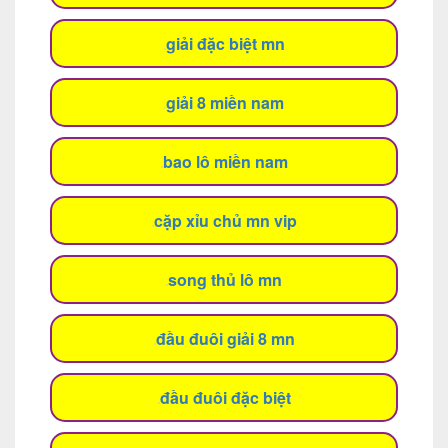
giải đặc biệt mn
giải 8 miền nam
bao lô miền nam
cặp xỉu chủ mn vip
song thủ lô mn
đầu đuôi giải 8 mn
đầu đuôi đặc biệt