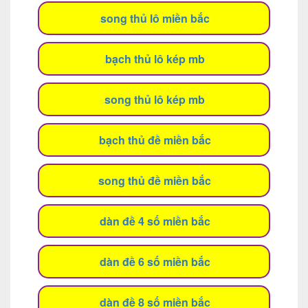
song thủ lô miền bắc
bạch thủ lô kép mb
song thủ lô kép mb
bạch thủ đề miền bắc
song thủ đề miền bắc
dàn đề 4 số miền bắc
dàn đề 6 số miền bắc
dàn đề 8 số miền bắc