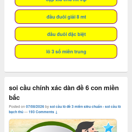
đầu đuôi giải 8 mt
đầu đuôi đặc biệt
lô 3 số miền trung
soi cầu chính xác dàn đề 6 con miền
bắc
Posted on
07/08/2026
by
soi cầu lô đề 3 miền siêu chuẩn - soi cầu lô
bạch thủ
—
193 Comments ↓