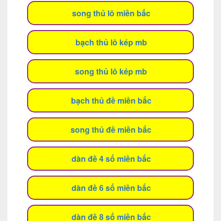
song thủ lô miền bắc
bạch thủ lô kép mb
song thủ lô kép mb
bạch thủ đề miền bắc
song thủ đề miền bắc
dàn đề 4 số miền bắc
dàn đề 6 số miền bắc
dàn đề 8 số miền bắc