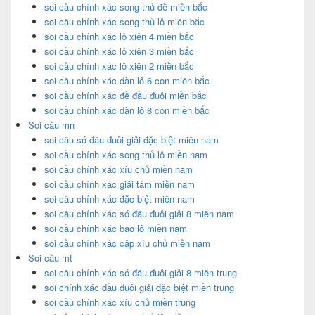
soi cầu chính xác song thủ đề miền bắc
soi cầu chính xác song thủ lô miền bắc
soi cầu chính xác lô xiên 4 miền bắc
soi cầu chính xác lô xiên 3 miền bắc
soi cầu chính xác lô xiên 2 miền bắc
soi cầu chính xác dàn lô 6 con miền bắc
soi cầu chính xác đề đầu đuôi miền bắc
soi cầu chính xác dàn lô 8 con miền bắc
Soi cầu mn
soi cầu sớ đầu đuôi giải đặc biệt miền nam
soi cầu chính xác song thủ lô miền nam
soi cầu chính xác xíu chủ miền nam
soi cầu chính xác giải tám miền nam
soi cầu chính xác đặc biệt miền nam
soi cầu chính xác sớ đầu đuôi giải 8 miền nam
soi cầu chính xác bao lô miền nam
soi cầu chính xác cặp xíu chủ miền nam
Soi cầu mt
soi cầu chính xác sớ đầu đuôi giải 8 miền trung
soi chính xác đầu đuôi giải đặc biệt miền trung
soi cầu chính xác xíu chủ miền trung