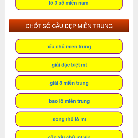
lô 3 số miền nam
CHỐT SỐ CẦU ĐẸP MIỀN TRUNG
xỉu chủ miền trung
giải đặc biệt mt
giải 8 miền trung
bao lô miền trung
song thủ lô mt
cặp xỉu chủ mt vip