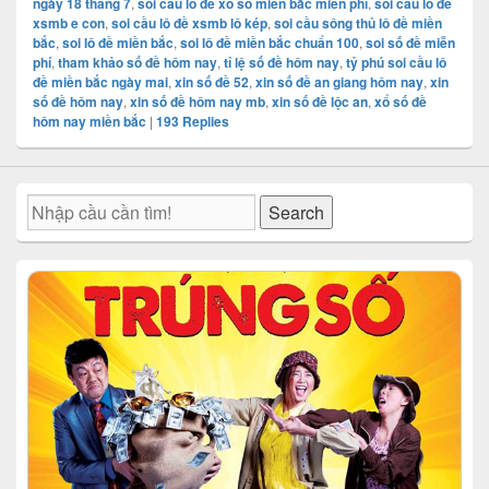
ngày 18 tháng 7
,
soi cầu lô đề xổ số miền bắc miễn phí
,
soi cầu lô đề
xsmb e con
,
soi cầu lô đề xsmb lô kép
,
soi cầu sông thủ lô đề miền
bắc
,
soi lô đề miền bắc
,
soi lô đề miền bắc chuẩn 100
,
soi số đề miễn
phí
,
tham khảo số đề hôm nay
,
tỉ lệ số đề hôm nay
,
tỷ phú soi cầu lô
đề miền bắc ngày mai
,
xin số đề 52
,
xin số đề an giang hôm nay
,
xin
số đề hôm nay
,
xin số đề hôm nay mb
,
xin số đề lộc an
,
xổ số đề
hôm nay miền bắc
|
193
Replies
Search