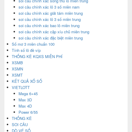
soi cầu chính xác song thủ lô miền trung
soi cầu chính xác lô 3 số miền nam
soi cầu chính xác giải tám miền trung
soi cầu chính xác lô 3 số miền trung
soi cầu chính xác bao lô miền trung
soi cầu chính xác cặp xíu chủ miền trung
soi cầu chính xác đặc biệt miền trung
Sổ mơ 3 miền chuẩn 100
Tính số lô đề víp
THỐNG KÊ KQXS MIỄN PHÍ
XSMB
XSMN
XSMT
KẾT QUẢ XỔ SỐ
VIETLOTT
Mega 6×45
Max 3D
Max 4D
Power 6/55
THỐNG KÊ
SOI CẦU
DÒ VÉ SỐ