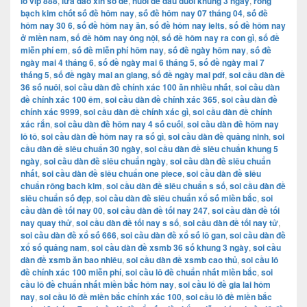
lô vip 888
,
lừa đảo xin số đề
,
nuôi đề đầu đuôi khung 3 ngày
,
rồng
bạch kim chốt số đề hôm nay
,
số đề hôm nay 07 tháng 04
,
số đề
hôm nay 30 6
,
số đề hôm nay ăn
,
số đề hôm nay ielts
,
số đề hôm nay
ở miền nam
,
số đề hôm nay ông nội
,
số đề hôm nay ra con gì
,
số đề
miễn phí em
,
số đề miễn phí hôm nay
,
số đề ngày hôm nay
,
số đề
ngày mai 4 tháng 6
,
số đề ngày mai 6 tháng 5
,
số đề ngày mai 7
tháng 5
,
số đề ngày mai an giang
,
số đề ngày mai pdf
,
soi cầu dàn đề
36 số nuôi
,
soi cầu dàn đề chính xác 100 ăn nhiều nhất
,
soi cầu dàn
đề chính xác 100 êm
,
soi cầu dàn đề chính xác 365
,
soi cầu dàn đề
chính xác 9999
,
soi cầu dàn đề chính xác gì
,
soi cầu dàn đề chính
xác rắn
,
soi cầu dàn đề hôm nay 4 số cuối
,
soi cầu dàn đề hôm nay
lô tô
,
soi cầu dàn đề hôm nay ra số gì
,
soi cầu dàn đề quảng ninh
,
soi
cầu dàn đề siêu chuẩn 30 ngày
,
soi cầu dàn đề siêu chuẩn khung 5
ngày
,
soi cầu dàn đề siêu chuẩn ngày
,
soi cầu dàn đề siêu chuẩn
nhất
,
soi cầu dàn đề siêu chuẩn one piece
,
soi cầu dàn đề siêu
chuẩn rông bach kim
,
soi cầu dàn đề siêu chuẩn s số
,
soi cầu dàn đề
siêu chuẩn số đẹp
,
soi cầu dàn đề siêu chuẩn xổ số miền bắc
,
soi
cầu dàn đề tối nay 00
,
soi cầu dàn đề tối nay 247
,
soi cầu dàn đề tối
nay quay thử
,
soi cầu dàn đề tối nay s số
,
soi cầu dàn đề tối nay tử
,
soi cầu dàn đề xổ số 666
,
soi cầu dàn đề xổ số lô gan
,
soi cầu dàn đề
xổ số quảng nam
,
soi cầu dàn đề xsmb 36 số khung 3 ngày
,
soi cầu
dàn đề xsmb ăn bao nhiêu
,
soi cầu dàn đề xsmb cao thủ
,
soi cầu lô
đề chính xác 100 miễn phí
,
soi cầu lô đề chuẩn nhất miền bắc
,
soi
cầu lô đề chuẩn nhất miền bắc hôm nay
,
soi cầu lô đề gia lai hôm
nay
,
soi cầu lô đề miền bắc chính xác 100
,
soi cầu lô đề miền bắc