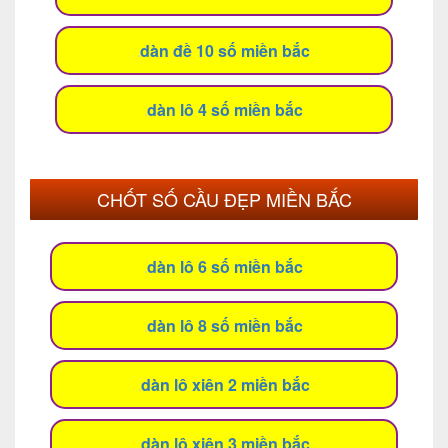
dàn đề 10 số miền bắc
dàn lô 4 số miền bắc
CHỐT SỐ CẦU ĐẸP MIỀN BẮC
dàn lô 6 số miền bắc
dàn lô 8 số miền bắc
dàn lô xiên 2 miền bắc
dàn lô xiên 3 miền bắc