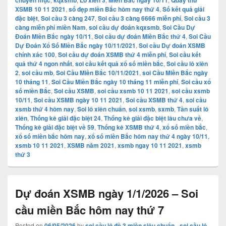
chuyên mục
kqxsmb
Lô xiên 3
Miền Bắc ngày 10/11
Quay thử
XSMB 10 11 2021
,
số đẹp miền Bắc hôm nay thứ 4
,
Số kết quả giải
đặc biệt
,
Soi cầu 3 càng 247
,
Soi cầu 3 càng 6666 miễn phí
,
Soi cầu 3
càng miễn phí miền Nam
,
soi cầu dự đoán kqxsmb
,
Soi Cầu Dự
Đoán Miền Bắc ngày 10/11
,
Soi cầu dự đoán Miền Bắc thứ 4
,
Soi Cầu
Dự Đoán Xổ Số Miền Bắc ngày 10/11/2021
,
Soi cầu Dự đoán XSMB
chính xác 100
,
Soi cầu dự đoán XSMB thứ 4 miễn phí
,
Soi cầu kết
quả thứ 4 ngon nhất
,
soi cầu kết quả xổ số miền bắc
,
Soi cầu lô xiên
2
,
soi cầu mb
,
Soi Cầu Miền Bắc 10/11/2021
,
soi Cầu Miền Bắc ngày
10 tháng 11
,
Soi Cầu Miền Bắc ngày 10 tháng 11 miễn phí
,
Soi cầu xổ
số miền Bắc
,
Soi cầu XSMB
,
soi cầu xsmb 10 11 2021
,
soi cầu xsmb
10/11
,
Soi cầu XSMB ngày 10 11 2021
,
Soi cầu XSMB thứ 4
,
soi cầu
xsmb thứ 4 hôm nay
,
Soi lô xiên chuẩn
,
soi xsmb
,
sxmb
,
Tần suất lô
xiên
,
Thống kê giải đặc biệt 24
,
Thống kê giải đặc biệt lâu chưa về
,
Thống kê giải đặc biệt về 59
,
Thống kê XSMB thứ 4
,
xổ số miền bắc
,
xổ số miền bắc hôm nay
,
xổ số miền Bắc hôm nay thứ 4 ngày 10/11
,
xsmb 10 11 2021
,
XSMB năm 2021
,
xsmb ngay 10 11 2021
,
xsmb
thứ 3
Dự đoán XSMB ngày 1/1/2026 – Soi
cầu miền Bắc hôm nay thứ 7
Posted on
06/05/2026
by
soi cầu lô đề 3 miền siêu chuẩn - soi cầu lô