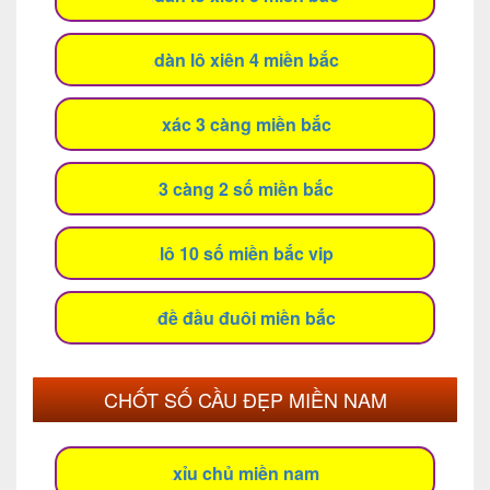
dàn lô xiên 4 miền bắc
xác 3 càng miền bắc
3 càng 2 số miền bắc
lô 10 số miền bắc vip
đề đầu đuôi miền bắc
CHỐT SỐ CẦU ĐẸP MIỀN NAM
xỉu chủ miền nam