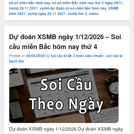
xổ số miền bắc hôm nay
,
xổ số miền Bắc hôm nay thứ 2 ngày 29/11
,
xsmb 29 11 2021
,
xsmb dự đoán xổ số miền bắc hôm nay
,
XSMB
năm 2021
,
xsmb ngay 29 11 2021
,
xsmb thứ 2
,
xsmn
Dự đoán XSMB ngày 1/12/2026 – Soi
cầu miền Bắc hôm nay thứ 4
Posted on
06/05/2026
by
soi cầu lô đề 3 miền siêu chuẩn - soi cầu lô
bạch thủ
Dự đoán XSMB ngày 1/12/2026 Dự đoán XSMB ngày