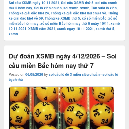
Soi cầu XSMB ngày 10 11 2021
,
Soi cầu XSMB thứ 5
,
soi cầu xsmb
thứ 5 hôm nay
,
Soi lô xiên chuẩn
,
soi xsmb
,
sxmb
,
Tần suất lô xiên
,
Thống kê giải đặc biệt 24
,
Thống kê giải đặc biệt lâu chưa về
,
Thống
kê giải đặc biệt về 59
,
Thống kê XSMB thứ 5
,
xổ số miền bắc
,
xổ số
miền bắc hôm nay
,
xổ số miền Bắc hôm nay thứ 5 ngày 10/11
,
xsmb
10 11 2021
,
XSMB năm 2021
,
xsmb ngay 10 11 2021
,
xsmb thứ 5
,
xsmn
Dự đoán XSMB ngày 4/12/2026 – Soi
cầu miền Bắc hôm nay thứ 7
Posted on
06/05/2026
by
soi cầu lô đề 3 miền siêu chuẩn - soi cầu lô
bạch thủ