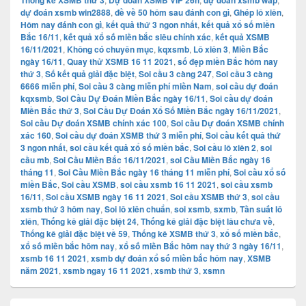
Thống kê XSMB thứ 3
Dự đoán XSMB VIP 26h
dự đoán xsmb wap
dự đoán xsmb win2888
,
đề về 50 hôm sau đánh con gì
,
Ghép lô xiên
,
Hôm nay đánh con gì
,
kết quả thứ 3 ngon nhất
,
kết quả xổ số miền
Bắc 16/11
,
kết quả xổ số miền bắc siêu chính xác
,
kết quả XSMB
16/11/2021
,
Không có chuyên mục
,
kqxsmb
,
Lô xiên 3
,
Miền Bắc
ngày 16/11
,
Quay thử XSMB 16 11 2021
,
số đẹp miền Bắc hôm nay
thứ 3
,
Số kết quả giải đặc biệt
,
Soi cầu 3 càng 247
,
Soi cầu 3 càng
6666 miễn phí
,
Soi cầu 3 càng miễn phí miền Nam
,
soi cầu dự đoán
kqxsmb
,
Soi Cầu Dự Đoán Miền Bắc ngày 16/11
,
Soi cầu dự đoán
Miền Bắc thứ 3
,
Soi Cầu Dự Đoán Xổ Số Miền Bắc ngày 16/11/2021
,
Soi cầu Dự đoán XSMB chính xác 100
,
Soi cầu Dự đoán XSMB chính
xác 160
,
Soi cầu dự đoán XSMB thứ 3 miễn phí
,
Soi cầu kết quả thứ
3 ngon nhất
,
soi cầu kết quả xổ số miền bắc
,
Soi cầu lô xiên 2
,
soi
cầu mb
,
Soi Cầu Miền Bắc 16/11/2021
,
soi Cầu Miền Bắc ngày 16
tháng 11
,
Soi Cầu Miền Bắc ngày 16 tháng 11 miễn phí
,
Soi cầu xổ số
miền Bắc
,
Soi cầu XSMB
,
soi cầu xsmb 16 11 2021
,
soi cầu xsmb
16/11
,
Soi cầu XSMB ngày 16 11 2021
,
Soi cầu XSMB thứ 3
,
soi cầu
xsmb thứ 3 hôm nay
,
Soi lô xiên chuẩn
,
soi xsmb
,
sxmb
,
Tần suất lô
xiên
,
Thống kê giải đặc biệt 24
,
Thống kê giải đặc biệt lâu chưa về
,
Thống kê giải đặc biệt về 59
,
Thống kê XSMB thứ 3
,
xổ số miền bắc
,
xổ số miền bắc hôm nay
,
xổ số miền Bắc hôm nay thứ 3 ngày 16/11
,
xsmb 16 11 2021
,
xsmb dự đoán xổ số miền bắc hôm nay
,
XSMB
năm 2021
,
xsmb ngay 16 11 2021
,
xsmb thứ 3
,
xsmn