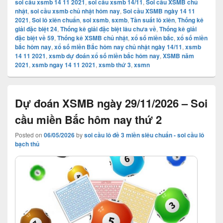
soi cầu xsmb 14 11 2021
,
soi cầu xsmb 14/11
,
Soi cầu XSMB chủ
nhật
,
soi cầu xsmb chủ nhật hôm nay
,
Soi cầu XSMB ngày 14 11
2021
,
Soi lô xiên chuẩn
,
soi xsmb
,
sxmb
,
Tần suất lô xiên
,
Thống kê
giải đặc biệt 24
,
Thống kê giải đặc biệt lâu chưa về
,
Thống kê giải
đặc biệt về 59
,
Thống kê XSMB chủ nhật
,
xổ số miền bắc
,
xổ số miền
bắc hôm nay
,
xổ số miền Bắc hôm nay chủ nhật ngày 14/11
,
xsmb
14 11 2021
,
xsmb dự đoán xổ số miền bắc hôm nay
,
XSMB năm
2021
,
xsmb ngay 14 11 2021
,
xsmb thứ 3
,
xsmn
Dự đoán XSMB ngày 29/11/2026 – Soi
cầu miền Bắc hôm nay thứ 2
Posted on
06/05/2026
by
soi cầu lô đề 3 miền siêu chuẩn - soi cầu lô
bạch thủ