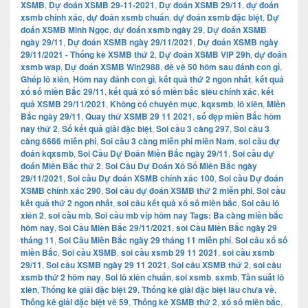
XSMB
,
Dự đoán XSMB 29-11-2021
,
Dự đoán XSMB 29/11
,
dự đoán
xsmb chính xác
,
dự đoán xsmb chuẩn
,
dự đoán xsmb đặc biệt
,
Dự
đoán XSMB Minh Ngọc
,
dự đoán xsmb ngày 29
,
Dự đoán XSMB
ngày 29/11
,
Dự đoán XSMB ngày 29/11/2021
,
Dự đoán XSMB ngày
29/11/2021 - Thống kê XSMB thứ 2
,
Dự đoán XSMB VIP 29h
,
dự đoán
xsmb wap
,
Dự đoán XSMB Win2988
,
đề về 50 hôm sau đánh con gì
,
Ghép lô xiên
,
Hôm nay đánh con gì
,
kết quả thứ 2 ngon nhất
,
kết quả
xổ số miền Bắc 29/11
,
kết quả xổ số miền bắc siêu chính xác
,
kết
quả XSMB 29/11/2021
,
Không có chuyên mục
,
kqxsmb
,
lô xiên
,
Miền
Bắc ngày 29/11
,
Quay thử XSMB 29 11 2021
,
số đẹp miền Bắc hôm
nay thứ 2
,
Số kết quả giải đặc biệt
,
Soi cầu 3 càng 297
,
Soi cầu 3
càng 6666 miễn phí
,
Soi cầu 3 càng miễn phí miền Nam
,
soi cầu dự
đoán kqxsmb
,
Soi Cầu Dự Đoán Miền Bắc ngày 29/11
,
Soi cầu dự
đoán Miền Bắc thứ 2
,
Soi Cầu Dự Đoán Xổ Số Miền Bắc ngày
29/11/2021
,
Soi cầu Dự đoán XSMB chính xác 100
,
Soi cầu Dự đoán
XSMB chính xác 290
,
Soi cầu dự đoán XSMB thứ 2 miễn phí
,
Soi cầu
kết quả thứ 2 ngon nhất
,
soi cầu kết quả xổ số miền bắc
,
Soi cầu lô
xiên 2
,
soi cầu mb
,
Soi cầu mb víp hôm nay Tags: Ba càng miền bắc
hôm nay
,
Soi Cầu Miền Bắc 29/11/2021
,
soi Cầu Miền Bắc ngày 29
tháng 11
,
Soi Cầu Miền Bắc ngày 29 tháng 11 miễn phí
,
Soi cầu xổ số
miền Bắc
,
Soi cầu XSMB
,
soi cầu xsmb 29 11 2021
,
soi cầu xsmb
29/11
,
Soi cầu XSMB ngày 29 11 2021
,
Soi cầu XSMB thứ 2
,
soi cầu
xsmb thứ 2 hôm nay
,
Soi lô xiên chuẩn
,
soi xsmb
,
sxmb
,
Tần suất lô
xiên
,
Thống kê giải đặc biệt 29
,
Thống kê giải đặc biệt lâu chưa về
,
Thống kê giải đặc biệt về 59
,
Thống kê XSMB thứ 2
,
xổ số miền bắc
,