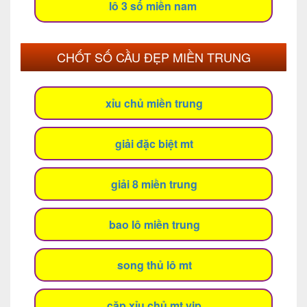
lô 3 số miền nam
CHỐT SỐ CẦU ĐẸP MIỀN TRUNG
xỉu chủ miền trung
giải đặc biệt mt
giải 8 miền trung
bao lô miền trung
song thủ lô mt
cặp xỉu chủ mt vip