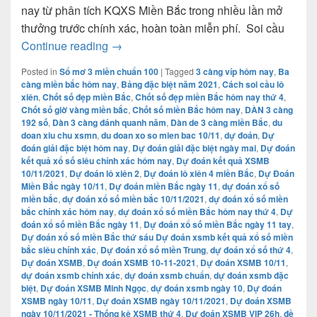
nay từ phân tích KQXS Miền Bắc trong nhiều lần mở
thưởng trước chính xác, hoàn toàn miễn phí. Soi cầu
Dự đoán XSMB ngày 10/11/2026 – Soi c
Continue reading
→
Posted in
Sổ mơ 3 miền chuẩn 100
|
Tagged
3 càng víp hôm nay
,
Ba
càng miền bắc hôm nay
,
Bảng đặc biệt năm 2021
,
Cách soi cầu lô
xiên
,
Chốt số đẹp miền Bắc
,
Chốt số đẹp miền Bắc hôm nay thứ 4
,
Chốt số giờ vàng miền bắc
,
Chốt số miền Bắc hôm nay
,
DÀN 3 càng
192 số
,
Dàn 3 càng đánh quanh năm
,
Dàn de 3 càng miền Bắc
,
du
doan xiu chu xsmn
,
du doan xo so mien bac 10/11
,
dự đoán
,
Dự
đoán giải đặc biệt hôm nay
,
Dự đoán giải đặc biệt ngày mai
,
Dự đoán
kết quả xổ số siêu chính xác hôm nay
,
Dự đoán kết quả XSMB
10/11/2021
,
Dự đoán lô xiên 2
,
Dự đoán lô xiên 4 miền Bắc
,
Dự Đoán
Miền Bắc ngày 10/11
,
Dự đoán miền Bắc ngày 11
,
dự đoán xổ số
miền bắc
,
dự đoán xổ số miền bắc 10/11/2021
,
dự đoán xổ số miền
bắc chính xác hôm nay
,
dự đoán xổ số miền Bắc hôm nay thứ 4
,
Dự
đoán xổ số miền Bắc ngày 11
,
Dự đoán xổ số miền Bắc ngày 11 tay
,
Dự đoán xổ số miền Bắc thứ sáu Dự đoán xsmb kết quả xổ số miền
bắc siêu chính xác
,
Dự đoán xổ số miền Trung
,
dự đoán xổ số thứ 4
,
Dự đoán XSMB
,
Dự đoán XSMB 10-11-2021
,
Dự đoán XSMB 10/11
,
dự đoán xsmb chính xác
,
dự đoán xsmb chuẩn
,
dự đoán xsmb đặc
biệt
,
Dự đoán XSMB Minh Ngọc
,
dự đoán xsmb ngày 10
,
Dự đoán
XSMB ngày 10/11
,
Dự đoán XSMB ngày 10/11/2021
,
Dự đoán XSMB
ngày 10/11/2021 - Thống kê XSMB thứ 4
,
Dự đoán XSMB VIP 26h
,
đề