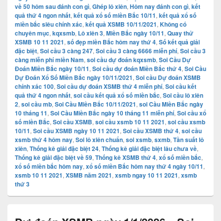
về 50 hôm sau đánh con gì
,
Ghép lô xiên
,
Hôm nay đánh con gì
,
kết
quả thứ 4 ngon nhất
,
kết quả xổ số miền Bắc 10/11
,
kết quả xổ số
miền bắc siêu chính xác
,
kết quả XSMB 10/11/2021
,
Không có
chuyên mục
,
kqxsmb
,
Lô xiên 3
,
Miền Bắc ngày 10/11
,
Quay thử
XSMB 10 11 2021
,
số đẹp miền Bắc hôm nay thứ 4
,
Số kết quả giải
đặc biệt
,
Soi cầu 3 càng 247
,
Soi cầu 3 càng 6666 miễn phí
,
Soi cầu 3
càng miễn phí miền Nam
,
soi cầu dự đoán kqxsmb
,
Soi Cầu Dự
Đoán Miền Bắc ngày 10/11
,
Soi cầu dự đoán Miền Bắc thứ 4
,
Soi Cầu
Dự Đoán Xổ Số Miền Bắc ngày 10/11/2021
,
Soi cầu Dự đoán XSMB
chính xác 100
,
Soi cầu dự đoán XSMB thứ 4 miễn phí
,
Soi cầu kết
quả thứ 4 ngon nhất
,
soi cầu kết quả xổ số miền bắc
,
Soi cầu lô xiên
2
,
soi cầu mb
,
Soi Cầu Miền Bắc 10/11/2021
,
soi Cầu Miền Bắc ngày
10 tháng 11
,
Soi Cầu Miền Bắc ngày 10 tháng 11 miễn phí
,
Soi cầu xổ
số miền Bắc
,
Soi cầu XSMB
,
soi cầu xsmb 10 11 2021
,
soi cầu xsmb
10/11
,
Soi cầu XSMB ngày 10 11 2021
,
Soi cầu XSMB thứ 4
,
soi cầu
xsmb thứ 4 hôm nay
,
Soi lô xiên chuẩn
,
soi xsmb
,
sxmb
,
Tần suất lô
xiên
,
Thống kê giải đặc biệt 24
,
Thống kê giải đặc biệt lâu chưa về
,
Thống kê giải đặc biệt về 59
,
Thống kê XSMB thứ 4
,
xổ số miền bắc
,
xổ số miền bắc hôm nay
,
xổ số miền Bắc hôm nay thứ 4 ngày 10/11
,
xsmb 10 11 2021
,
XSMB năm 2021
,
xsmb ngay 10 11 2021
,
xsmb
thứ 3