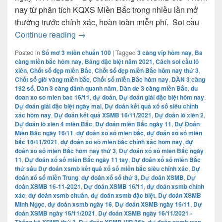
nay từ phân tích KQXS Miền Bắc trong nhiều lần mở
thưởng trước chính xác, hoàn toàn miễn phí. Soi cầu
Dự đoán XSMB ngày 17/11/2026 – Soi c
Continue reading
→
Posted in
Sổ mơ 3 miền chuẩn 100
|
Tagged
3 càng víp hôm nay
,
Ba
càng miền bắc hôm nay
,
Bảng đặc biệt năm 2021
,
Cách soi cầu lô
xiên
,
Chốt số đẹp miền Bắc
,
Chốt số đẹp miền Bắc hôm nay thứ 3
,
Chốt số giờ vàng miền bắc
,
Chốt số miền Bắc hôm nay
,
DÀN 3 càng
192 số
,
Dàn 3 càng đánh quanh năm
,
Dàn de 3 càng miền Bắc
,
du
doan xo so mien bac 16/11
,
dự đoán
,
Dự đoán giải đặc biệt hôm nay
,
Dự đoán giải đặc biệt ngày mai
,
Dự đoán kết quả xổ số siêu chính
xác hôm nay
,
Dự đoán kết quả XSMB 16/11/2021
,
Dự đoán lô xiên 2
,
Dự đoán lô xiên 4 miền Bắc
,
Dự đoán miền Bắc ngày 11
,
Dự Đoán
Miền Bắc ngày 16/11
,
dự đoán xổ số miền bắc
,
dự đoán xổ số miền
bắc 16/11/2021
,
dự đoán xổ số miền bắc chính xác hôm nay
,
dự
đoán xổ số miền Bắc hôm nay thứ 3
,
Dự đoán xổ số miền Bắc ngày
11
,
Dự đoán xổ số miền Bắc ngày 11 tay
,
Dự đoán xổ số miền Bắc
thứ sáu Dự đoán xsmb kết quả xổ số miền bắc siêu chính xác
,
Dự
đoán xổ số miền Trung
,
dự đoán xổ số thứ 3
,
Dự đoán XSMB
,
Dự
đoán XSMB 16-11-2021
,
Dự đoán XSMB 16/11
,
dự đoán xsmb chính
xác
,
dự đoán xsmb chuẩn
,
dự đoán xsmb đặc biệt
,
Dự đoán XSMB
Minh Ngọc
,
dự đoán xsmb ngày 16
,
Dự đoán XSMB ngày 16/11
,
Dự
đoán XSMB ngày 16/11/2021
,
Dự đoán XSMB ngày 16/11/2021 -
,
,
,