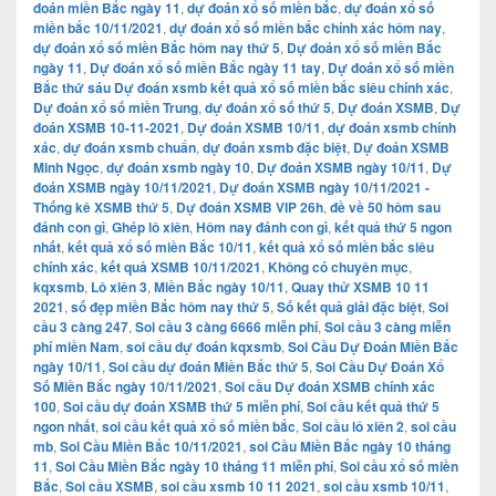
đoán miền Bắc ngày 11
,
dự đoán xổ số miền bắc
,
dự đoán xổ số
miền bắc 10/11/2021
,
dự đoán xổ số miền bắc chính xác hôm nay
,
dự đoán xổ số miền Bắc hôm nay thứ 5
,
Dự đoán xổ số miền Bắc
ngày 11
,
Dự đoán xổ số miền Bắc ngày 11 tay
,
Dự đoán xổ số miền
Bắc thứ sáu Dự đoán xsmb kết quả xổ số miền bắc siêu chính xác
,
Dự đoán xổ số miền Trung
,
dự đoán xổ số thứ 5
,
Dự đoán XSMB
,
Dự
đoán XSMB 10-11-2021
,
Dự đoán XSMB 10/11
,
dự đoán xsmb chính
xác
,
dự đoán xsmb chuẩn
,
dự đoán xsmb đặc biệt
,
Dự đoán XSMB
Minh Ngọc
,
dự đoán xsmb ngày 10
,
Dự đoán XSMB ngày 10/11
,
Dự
đoán XSMB ngày 10/11/2021
,
Dự đoán XSMB ngày 10/11/2021 -
Thống kê XSMB thứ 5
,
Dự đoán XSMB VIP 26h
,
đề về 50 hôm sau
đánh con gì
,
Ghép lô xiên
,
Hôm nay đánh con gì
,
kết quả thứ 5 ngon
nhất
,
kết quả xổ số miền Bắc 10/11
,
kết quả xổ số miền bắc siêu
chính xác
,
kết quả XSMB 10/11/2021
,
Không có chuyên mục
,
kqxsmb
,
Lô xiên 3
,
Miền Bắc ngày 10/11
,
Quay thử XSMB 10 11
2021
,
số đẹp miền Bắc hôm nay thứ 5
,
Số kết quả giải đặc biệt
,
Soi
cầu 3 càng 247
,
Soi cầu 3 càng 6666 miễn phí
,
Soi cầu 3 càng miễn
phí miền Nam
,
soi cầu dự đoán kqxsmb
,
Soi Cầu Dự Đoán Miền Bắc
ngày 10/11
,
Soi cầu dự đoán Miền Bắc thứ 5
,
Soi Cầu Dự Đoán Xổ
Số Miền Bắc ngày 10/11/2021
,
Soi cầu Dự đoán XSMB chính xác
100
,
Soi cầu dự đoán XSMB thứ 5 miễn phí
,
Soi cầu kết quả thứ 5
ngon nhất
,
soi cầu kết quả xổ số miền bắc
,
Soi cầu lô xiên 2
,
soi cầu
mb
,
Soi Cầu Miền Bắc 10/11/2021
,
soi Cầu Miền Bắc ngày 10 tháng
11
,
Soi Cầu Miền Bắc ngày 10 tháng 11 miễn phí
,
Soi cầu xổ số miền
Bắc
,
Soi cầu XSMB
,
soi cầu xsmb 10 11 2021
,
soi cầu xsmb 10/11
,