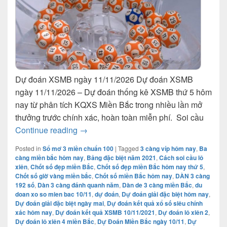
Dự đoán XSMB ngày 11/11/2026 Dự đoán XSMB
ngày 11/11/2026 – Dự đoán thống kê XSMB thứ 5 hôm
nay từ phân tích KQXS Miền Bắc trong nhiều lần mở
thưởng trước chính xác, hoàn toàn miễn phí. Soi cầu
Dự đoán XSMB ngày 11/11/2026 – Soi c
Continue reading
→
Posted in
Sổ mơ 3 miền chuẩn 100
|
Tagged
3 càng víp hôm nay
,
Ba
càng miền bắc hôm nay
,
Bảng đặc biệt năm 2021
,
Cách soi cầu lô
xiên
,
Chốt số đẹp miền Bắc
,
Chốt số đẹp miền Bắc hôm nay thứ 5
,
Chốt số giờ vàng miền bắc
,
Chốt số miền Bắc hôm nay
,
DÀN 3 càng
192 số
,
Dàn 3 càng đánh quanh năm
,
Dàn de 3 càng miền Bắc
,
du
doan xo so mien bac 10/11
,
dự đoán
,
Dự đoán giải đặc biệt hôm nay
,
Dự đoán giải đặc biệt ngày mai
,
Dự đoán kết quả xổ số siêu chính
xác hôm nay
,
Dự đoán kết quả XSMB 10/11/2021
,
Dự đoán lô xiên 2
,
Dự đoán lô xiên 4 miền Bắc
,
Dự Đoán Miền Bắc ngày 10/11
,
Dự