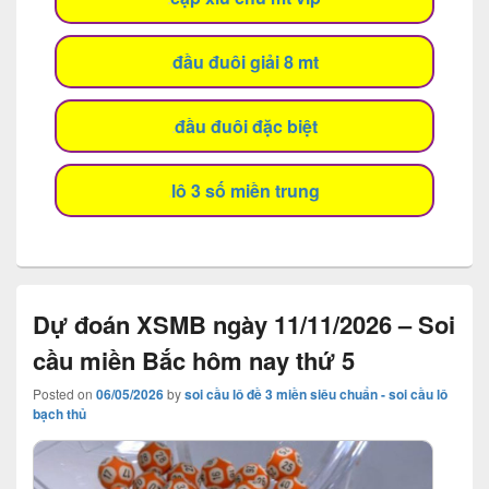
đầu đuôi giải 8 mt
đầu đuôi đặc biệt
lô 3 số miền trung
Dự đoán XSMB ngày 11/11/2026 – Soi
cầu miền Bắc hôm nay thứ 5
Posted on
06/05/2026
by
soi cầu lô đề 3 miền siêu chuẩn - soi cầu lô
bạch thủ