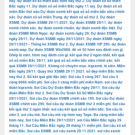
nay
,
dự đoán xổ số miền Bắc hôm nay thứ 2
,
Dự đoán xổ số miền
Bắc ngày 11
,
Dự đoán xổ số miền Bắc ngày 11 tay
,
Dự đoán xổ số
miền Bắc thứ sáu Dự đoán xsmb kết quả xổ số miền bắc siêu chính
xác
,
Dự đoán xổ số miền Trung
,
dự đoán xổ số thứ 2
,
Dự đoán
XSMB
,
Dự đoán XSMB 29-11-2021
,
Dự đoán XSMB 29/11
,
dự đoán
xsmb chính xác
,
dự đoán xsmb chuẩn
,
dự đoán xsmb đặc biệt
,
Dự
đoán XSMB Minh Ngọc
,
dự đoán xsmb ngày 29
,
Dự đoán XSMB
ngày 29/11
,
Dự đoán XSMB ngày 29/11/2021
,
Dự đoán XSMB ngày
29/11/2021 - Thống kê XSMB thứ 2
,
Dự đoán XSMB VIP 29h
,
dự đoán
xsmb wap
,
Dự đoán XSMB Win2988
,
đề về 50 hôm sau đánh con gì
,
Ghép lô xiên
,
Hôm nay đánh con gì
,
kết quả thứ 2 ngon nhất
,
kết quả
xổ số miền Bắc 29/11
,
kết quả xổ số miền bắc siêu chính xác
,
kết
quả XSMB 29/11/2021
,
Không có chuyên mục
,
kqxsmb
,
lô xiên
,
Miền
Bắc ngày 29/11
,
Quay thử XSMB 29 11 2021
,
số đẹp miền Bắc hôm
nay thứ 2
,
Số kết quả giải đặc biệt
,
Soi cầu 3 càng 297
,
Soi cầu 3
càng 6666 miễn phí
,
Soi cầu 3 càng miễn phí miền Nam
,
soi cầu dự
đoán kqxsmb
,
Soi Cầu Dự Đoán Miền Bắc ngày 29/11
,
Soi cầu dự
đoán Miền Bắc thứ 2
,
Soi Cầu Dự Đoán Xổ Số Miền Bắc ngày
29/11/2021
,
Soi cầu Dự đoán XSMB chính xác 100
,
Soi cầu Dự đoán
XSMB chính xác 290
,
Soi cầu dự đoán XSMB thứ 2 miễn phí
,
Soi cầu
kết quả thứ 2 ngon nhất
,
soi cầu kết quả xổ số miền bắc
,
Soi cầu lô
xiên 2
,
soi cầu mb
,
Soi cầu mb víp hôm nay Tags: Ba càng miền bắc
hôm nay
,
Soi Cầu Miền Bắc 29/11/2021
,
soi Cầu Miền Bắc ngày 29
tháng 11
,
Soi Cầu Miền Bắc ngày 29 tháng 11 miễn phí
,
Soi cầu xổ số
miền Bắc
,
Soi cầu XSMB
,
soi cầu xsmb 29 11 2021
,
soi cầu xsmb