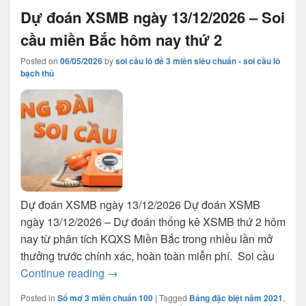
Dự đoán XSMB ngày 13/12/2026 – Soi
cầu miền Bắc hôm nay thứ 2
Posted on
06/05/2026
by
soi cầu lô đề 3 miền siêu chuẩn - soi cầu lô
bạch thủ
Dự đoán XSMB ngày 13/12/2026 Dự đoán XSMB
ngày 13/12/2026 – Dự đoán thống kê XSMB thứ 2 hôm
nay từ phân tích KQXS Miền Bắc trong nhiều lần mở
thưởng trước chính xác, hoàn toàn miễn phí. Soi cầu
Dự đoán XSMB ngày 13/12/2026 – Soi c
Continue reading
→
Posted in
Sổ mơ 3 miền chuẩn 100
|
Tagged
Bảng đặc biệt năm 2021
,