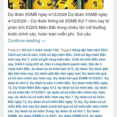
Dự đoán XSMB ngày 4/12/2026 Dự đoán XSMB ngày
4/12/2026 – Dự đoán thống kê XSMB thứ 7 hôm nay từ
phân tích KQXS Miền Bắc trong nhiều lần mở thưởng
trước chính xác, hoàn toàn miễn phí. Soi cầu
Dự đoán XSMB ngày 4/12/2026 – Soi cầu
Continue reading
→
Posted in
Sổ mơ 3 miền chuẩn 100
|
Tagged
Bảng đặc biệt năm 2021
,
Cách soi cầu lô xiên
,
Chốt số đẹp miền Bắc
,
Chốt số đẹp miền Bắc
hôm nay thứ 7
,
Chốt số giờ vàng miền bắc
,
Chốt số miền Bắc hôm
nay
,
DÀN 4 càng 402 số
,
Dàn 4 càng đánh quanh năm
,
Dàn de 4
càng miền Bắc
,
du doan xo so mien bac 4/12
,
dự đoán
,
Dự đoán giải
đặc biệt hôm nay
,
Dự đoán giải đặc biệt ngày mai
,
Dự đoán kết quả
xổ số siêu chính xác hôm nay
,
Dự đoán kết quả XSMB 4/12/2021
,
Dự
đoán lô xiên 2
,
Dự đoán lô xiên 4 miền Bắc
,
Dự đoán miền Bắc ngày
12
,
Dự Đoán Miền Bắc ngày 4/12
,
dự đoán xổ số miền bắc
,
dự đoán
xổ số miền bắc 4/12/2021
,
dự đoán xổ số miền bắc chính xác hôm
nay
,
dự đoán xổ số miền Bắc hôm nay thứ 7
,
Dự đoán xổ số miền
Bắc ngày 12
,
Dự đoán xổ số miền Bắc ngày 12 tay
,
Dự đoán xổ số
miền Bắc thứ sáu Dự đoán xsmb kết quả xổ số miền bắc siêu chính
xác
,
Dự đoán xổ số miền Trung
,
dự đoán xổ số thứ 7
,
Dự đoán
XSMB
,
Dự đoán XSMB 4-12-2021
,
Dự đoán XSMB 4/12
,
dự đoán