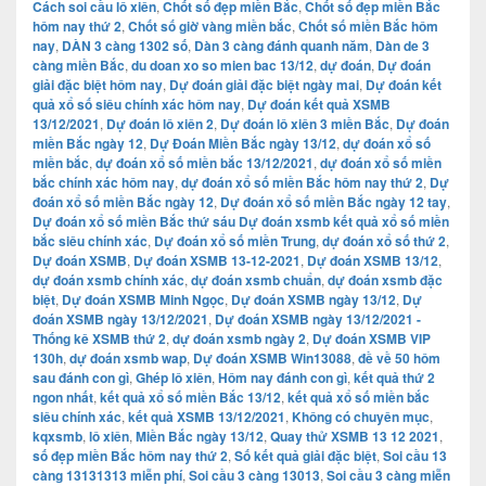
Cách soi cầu lô xiên
,
Chốt số đẹp miền Bắc
,
Chốt số đẹp miền Bắc
hôm nay thứ 2
,
Chốt số giờ vàng miền bắc
,
Chốt số miền Bắc hôm
nay
,
DÀN 3 càng 1302 số
,
Dàn 3 càng đánh quanh năm
,
Dàn de 3
càng miền Bắc
,
du doan xo so mien bac 13/12
,
dự đoán
,
Dự đoán
giải đặc biệt hôm nay
,
Dự đoán giải đặc biệt ngày mai
,
Dự đoán kết
quả xổ số siêu chính xác hôm nay
,
Dự đoán kết quả XSMB
13/12/2021
,
Dự đoán lô xiên 2
,
Dự đoán lô xiên 3 miền Bắc
,
Dự đoán
miền Bắc ngày 12
,
Dự Đoán Miền Bắc ngày 13/12
,
dự đoán xổ số
miền bắc
,
dự đoán xổ số miền bắc 13/12/2021
,
dự đoán xổ số miền
bắc chính xác hôm nay
,
dự đoán xổ số miền Bắc hôm nay thứ 2
,
Dự
đoán xổ số miền Bắc ngày 12
,
Dự đoán xổ số miền Bắc ngày 12 tay
,
Dự đoán xổ số miền Bắc thứ sáu Dự đoán xsmb kết quả xổ số miền
bắc siêu chính xác
,
Dự đoán xổ số miền Trung
,
dự đoán xổ số thứ 2
,
Dự đoán XSMB
,
Dự đoán XSMB 13-12-2021
,
Dự đoán XSMB 13/12
,
dự đoán xsmb chính xác
,
dự đoán xsmb chuẩn
,
dự đoán xsmb đặc
biệt
,
Dự đoán XSMB Minh Ngọc
,
Dự đoán XSMB ngày 13/12
,
Dự
đoán XSMB ngày 13/12/2021
,
Dự đoán XSMB ngày 13/12/2021 -
Thống kê XSMB thứ 2
,
dự đoán xsmb ngày 2
,
Dự đoán XSMB VIP
130h
,
dự đoán xsmb wap
,
Dự đoán XSMB Win13088
,
đề về 50 hôm
sau đánh con gì
,
Ghép lô xiên
,
Hôm nay đánh con gì
,
kết quả thứ 2
ngon nhất
,
kết quả xổ số miền Bắc 13/12
,
kết quả xổ số miền bắc
siêu chính xác
,
kết quả XSMB 13/12/2021
,
Không có chuyên mục
,
kqxsmb
,
lô xiên
,
Miền Bắc ngày 13/12
,
Quay thử XSMB 13 12 2021
,
số đẹp miền Bắc hôm nay thứ 2
,
Số kết quả giải đặc biệt
,
Soi cầu 13
càng 13131313 miễn phí
,
Soi cầu 3 càng 13013
,
Soi cầu 3 càng miễn