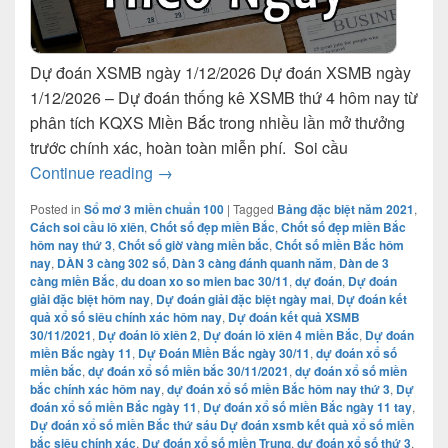
Dự đoán XSMB ngày 1/12/2026 Dự đoán XSMB ngày
1/12/2026 – Dự đoán thống kê XSMB thứ 4 hôm nay từ
phân tích KQXS Miền Bắc trong nhiều lần mở thưởng
trước chính xác, hoàn toàn miễn phí. Soi cầu
Dự đoán XSMB ngày 1/12/2026 – Soi cầu
Continue reading
→
Posted in
Sổ mơ 3 miền chuẩn 100
|
Tagged
Bảng đặc biệt năm 2021
,
Cách soi cầu lô xiên
,
Chốt số đẹp miền Bắc
,
Chốt số đẹp miền Bắc
hôm nay thứ 3
,
Chốt số giờ vàng miền bắc
,
Chốt số miền Bắc hôm
nay
,
DÀN 3 càng 302 số
,
Dàn 3 càng đánh quanh năm
,
Dàn de 3
càng miền Bắc
,
du doan xo so mien bac 30/11
,
dự đoán
,
Dự đoán
giải đặc biệt hôm nay
,
Dự đoán giải đặc biệt ngày mai
,
Dự đoán kết
quả xổ số siêu chính xác hôm nay
,
Dự đoán kết quả XSMB
30/11/2021
,
Dự đoán lô xiên 2
,
Dự đoán lô xiên 4 miền Bắc
,
Dự đoán
miền Bắc ngày 11
,
Dự Đoán Miền Bắc ngày 30/11
,
dự đoán xổ số
miền bắc
,
dự đoán xổ số miền bắc 30/11/2021
,
dự đoán xổ số miền
bắc chính xác hôm nay
,
dự đoán xổ số miền Bắc hôm nay thứ 3
,
Dự
đoán xổ số miền Bắc ngày 11
,
Dự đoán xổ số miền Bắc ngày 11 tay
,
Dự đoán xổ số miền Bắc thứ sáu Dự đoán xsmb kết quả xổ số miền
bắc siêu chính xác
,
Dự đoán xổ số miền Trung
,
dự đoán xổ số thứ 3
,