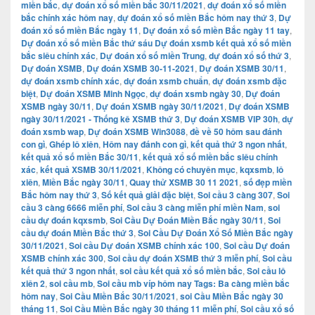
miền bắc
,
dự đoán xổ số miền bắc 30/11/2021
,
dự đoán xổ số miền
bắc chính xác hôm nay
,
dự đoán xổ số miền Bắc hôm nay thứ 3
,
Dự
đoán xổ số miền Bắc ngày 11
,
Dự đoán xổ số miền Bắc ngày 11 tay
,
Dự đoán xổ số miền Bắc thứ sáu Dự đoán xsmb kết quả xổ số miền
bắc siêu chính xác
,
Dự đoán xổ số miền Trung
,
dự đoán xổ số thứ 3
,
Dự đoán XSMB
,
Dự đoán XSMB 30-11-2021
,
Dự đoán XSMB 30/11
,
dự đoán xsmb chính xác
,
dự đoán xsmb chuẩn
,
dự đoán xsmb đặc
biệt
,
Dự đoán XSMB Minh Ngọc
,
dự đoán xsmb ngày 30
,
Dự đoán
XSMB ngày 30/11
,
Dự đoán XSMB ngày 30/11/2021
,
Dự đoán XSMB
ngày 30/11/2021 - Thống kê XSMB thứ 3
,
Dự đoán XSMB VIP 30h
,
dự
đoán xsmb wap
,
Dự đoán XSMB Win3088
,
đề về 50 hôm sau đánh
con gì
,
Ghép lô xiên
,
Hôm nay đánh con gì
,
kết quả thứ 3 ngon nhất
,
kết quả xổ số miền Bắc 30/11
,
kết quả xổ số miền bắc siêu chính
xác
,
kết quả XSMB 30/11/2021
,
Không có chuyên mục
,
kqxsmb
,
lô
xiên
,
Miền Bắc ngày 30/11
,
Quay thử XSMB 30 11 2021
,
số đẹp miền
Bắc hôm nay thứ 3
,
Số kết quả giải đặc biệt
,
Soi cầu 3 càng 307
,
Soi
cầu 3 càng 6666 miễn phí
,
Soi cầu 3 càng miễn phí miền Nam
,
soi
cầu dự đoán kqxsmb
,
Soi Cầu Dự Đoán Miền Bắc ngày 30/11
,
Soi
cầu dự đoán Miền Bắc thứ 3
,
Soi Cầu Dự Đoán Xổ Số Miền Bắc ngày
30/11/2021
,
Soi cầu Dự đoán XSMB chính xác 100
,
Soi cầu Dự đoán
XSMB chính xác 300
,
Soi cầu dự đoán XSMB thứ 3 miễn phí
,
Soi cầu
kết quả thứ 3 ngon nhất
,
soi cầu kết quả xổ số miền bắc
,
Soi cầu lô
xiên 2
,
soi cầu mb
,
Soi cầu mb víp hôm nay Tags: Ba càng miền bắc
hôm nay
,
Soi Cầu Miền Bắc 30/11/2021
,
soi Cầu Miền Bắc ngày 30
tháng 11
,
Soi Cầu Miền Bắc ngày 30 tháng 11 miễn phí
,
Soi cầu xổ số