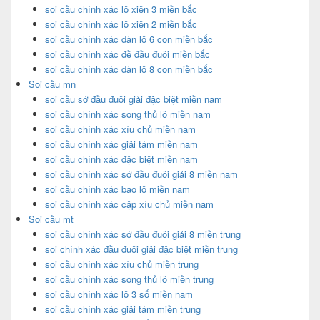
soi cầu chính xác lô xiên 3 miền bắc
soi cầu chính xác lô xiên 2 miền bắc
soi cầu chính xác dàn lô 6 con miền bắc
soi cầu chính xác đề đầu đuôi miền bắc
soi cầu chính xác dàn lô 8 con miền bắc
Soi cầu mn
soi cầu sớ đầu đuôi giải đặc biệt miền nam
soi cầu chính xác song thủ lô miền nam
soi cầu chính xác xíu chủ miền nam
soi cầu chính xác giải tám miền nam
soi cầu chính xác đặc biệt miền nam
soi cầu chính xác sớ đầu đuôi giải 8 miền nam
soi cầu chính xác bao lô miền nam
soi cầu chính xác cặp xíu chủ miền nam
Soi cầu mt
soi cầu chính xác sớ đầu đuôi giải 8 miền trung
soi chính xác đầu đuôi giải đặc biệt miền trung
soi cầu chính xác xíu chủ miền trung
soi cầu chính xác song thủ lô miền trung
soi cầu chính xác lô 3 số miền nam
soi cầu chính xác giải tám miền trung