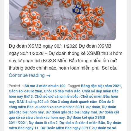
Dự đoán XSMB ngày 30/11/2026 Dự đoán XSMB
ngày 30/11/2026 – Dự đoán thống kê XSMB thứ 3 hôm
nay từ phân tích KQXS Miền Bắc trong nhiều lần mở
thưởng trước chính xác, hoàn toàn miễn phí. Soi cầu
Dự đoán XSMB ngày 30/11/2026 – Soi c
Continue reading
→
Posted in
Sổ mơ 3 miền chuẩn 100
|
Tagged
Bảng đặc biệt năm 2021
,
Cách soi cầu lô xiên
,
Chốt số đẹp miền Bắc
,
Chốt số đẹp miền Bắc
hôm nay thứ 3
,
Chốt số giờ vàng miền bắc
,
Chốt số miền Bắc hôm
nay
,
DÀN 3 càng 302 số
,
Dàn 3 càng đánh quanh năm
,
Dàn de 3
càng miền Bắc
,
du doan xo so mien bac 30/11
,
dự đoán
,
Dự đoán
giải đặc biệt hôm nay
,
Dự đoán giải đặc biệt ngày mai
,
Dự đoán kết
quả xổ số siêu chính xác hôm nay
,
Dự đoán kết quả XSMB
30/11/2021
,
Dự đoán lô xiên 2
,
Dự đoán lô xiên 4 miền Bắc
,
Dự đoán
miền Bắc ngày 11
,
Dự Đoán Miền Bắc ngày 30/11
,
dự đoán xổ số