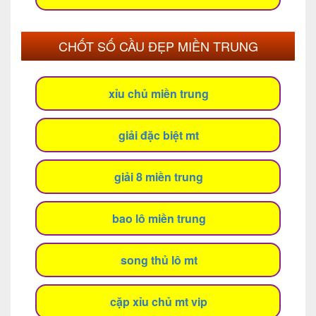
CHỐT SỐ CẦU ĐẸP MIỀN TRUNG
xỉu chủ miền trung
giải đặc biệt mt
giải 8 miền trung
bao lô miền trung
song thủ lô mt
cặp xỉu chủ mt vip