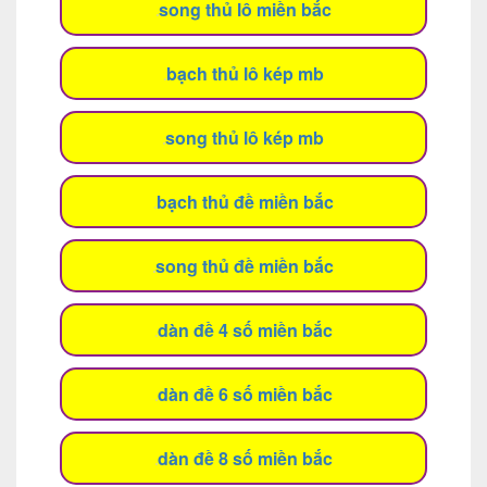
song thủ lô miền bắc
bạch thủ lô kép mb
song thủ lô kép mb
bạch thủ đề miền bắc
song thủ đề miền bắc
dàn đề 4 số miền bắc
dàn đề 6 số miền bắc
dàn đề 8 số miền bắc