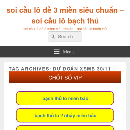
soi cầu lô đề 3 miền siêu chuẩn –
soi cầu lô bạch thủ
soi cầu lô đề 3 miền siêu chuẩn – soi cầu lô bạch thủ
Search
Search
for:
Menu
TAG ARCHIVES:
DỰ ĐOÁN XSMB 30/11
CHỐT SỐ VIP
bạch thủ lô miền bắc
bạch thủ lô 2 nháy miền bắc