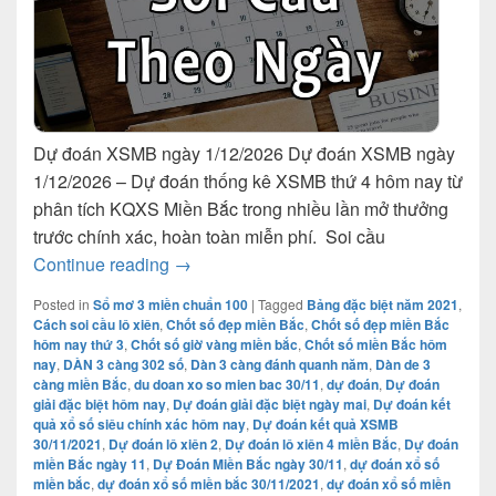
Dự đoán XSMB ngày 1/12/2026 Dự đoán XSMB ngày
1/12/2026 – Dự đoán thống kê XSMB thứ 4 hôm nay từ
phân tích KQXS Miền Bắc trong nhiều lần mở thưởng
trước chính xác, hoàn toàn miễn phí. Soi cầu
Dự đoán XSMB ngày 1/12/2026 – Soi cầu
Continue reading
→
Posted in
Sổ mơ 3 miền chuẩn 100
|
Tagged
Bảng đặc biệt năm 2021
,
Cách soi cầu lô xiên
,
Chốt số đẹp miền Bắc
,
Chốt số đẹp miền Bắc
hôm nay thứ 3
,
Chốt số giờ vàng miền bắc
,
Chốt số miền Bắc hôm
nay
,
DÀN 3 càng 302 số
,
Dàn 3 càng đánh quanh năm
,
Dàn de 3
càng miền Bắc
,
du doan xo so mien bac 30/11
,
dự đoán
,
Dự đoán
giải đặc biệt hôm nay
,
Dự đoán giải đặc biệt ngày mai
,
Dự đoán kết
quả xổ số siêu chính xác hôm nay
,
Dự đoán kết quả XSMB
30/11/2021
,
Dự đoán lô xiên 2
,
Dự đoán lô xiên 4 miền Bắc
,
Dự đoán
miền Bắc ngày 11
,
Dự Đoán Miền Bắc ngày 30/11
,
dự đoán xổ số
miền bắc
,
dự đoán xổ số miền bắc 30/11/2021
,
dự đoán xổ số miền