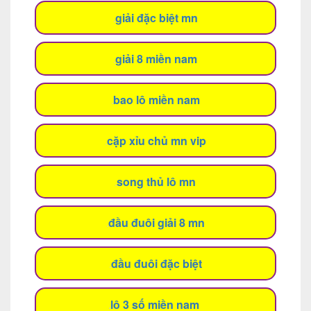
giải đặc biệt mn
giải 8 miền nam
bao lô miền nam
cặp xỉu chủ mn vip
song thủ lô mn
đầu đuôi giải 8 mn
đầu đuôi đặc biệt
lô 3 số miền nam