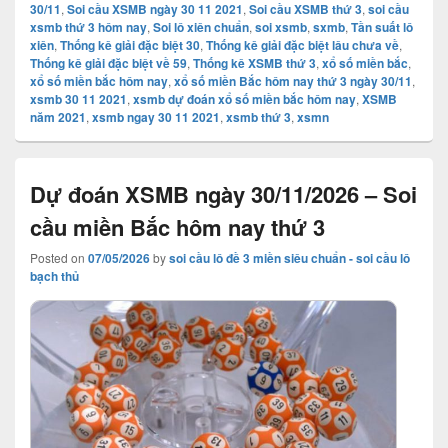
30/11
,
Soi cầu XSMB ngày 30 11 2021
,
Soi cầu XSMB thứ 3
,
soi cầu
xsmb thứ 3 hôm nay
,
Soi lô xiên chuẩn
,
soi xsmb
,
sxmb
,
Tần suất lô
xiên
,
Thống kê giải đặc biệt 30
,
Thống kê giải đặc biệt lâu chưa về
,
Thống kê giải đặc biệt về 59
,
Thống kê XSMB thứ 3
,
xổ số miền bắc
,
xổ số miền bắc hôm nay
,
xổ số miền Bắc hôm nay thứ 3 ngày 30/11
,
xsmb 30 11 2021
,
xsmb dự đoán xổ số miền bắc hôm nay
,
XSMB
năm 2021
,
xsmb ngay 30 11 2021
,
xsmb thứ 3
,
xsmn
Dự đoán XSMB ngày 30/11/2026 – Soi
cầu miền Bắc hôm nay thứ 3
Posted on
07/05/2026
by
soi cầu lô đề 3 miền siêu chuẩn - soi cầu lô
bạch thủ