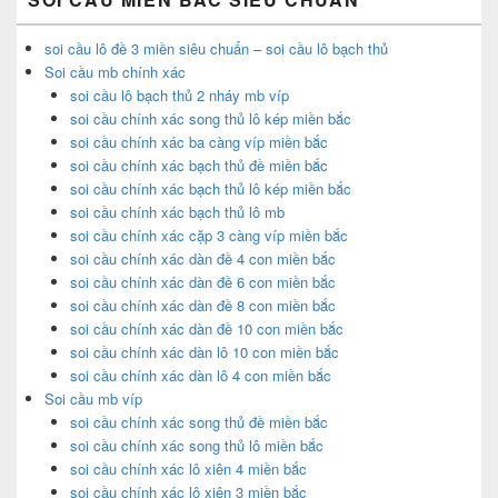
soi cầu lô đề 3 miền siêu chuẩn – soi cầu lô bạch thủ
Soi cầu mb chính xác
soi cầu lô bạch thủ 2 nháy mb víp
soi cầu chính xác song thủ lô kép miền bắc
soi cầu chính xác ba càng víp miền bắc
soi cầu chính xác bạch thủ đề miền bắc
soi cầu chính xác bạch thủ lô kép miền bắc
soi cầu chính xác bạch thủ lô mb
soi cầu chính xác cặp 3 càng víp miền bắc
soi cầu chính xác dàn đề 4 con miền bắc
soi cầu chính xác dàn đề 6 con miền bắc
soi cầu chính xác dàn đề 8 con miền bắc
soi cầu chính xác dàn đề 10 con miền bắc
soi cầu chính xác dàn lô 10 con miền bắc
soi cầu chính xác dàn lô 4 con miền bắc
Soi cầu mb víp
soi cầu chính xác song thủ đề miền bắc
soi cầu chính xác song thủ lô miền bắc
soi cầu chính xác lô xiên 4 miền bắc
soi cầu chính xác lô xiên 3 miền bắc