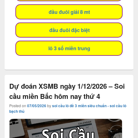
đầu đuôi giải 8 mt
đầu đuôi đặc biệt
lô 3 số miền trung
Dự đoán XSMB ngày 1/12/2026 – Soi
cầu miền Bắc hôm nay thứ 4
Posted on
07/05/2026
by
soi cầu lô đề 3 miền siêu chuẩn - soi cầu lô
bạch thủ