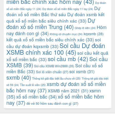
miền bắc chính xác hôm nay
(43)
Dự đoán
Dự
xổ số miền Bắc ngày 11
(24)
Dự đoán xổ số miền Bắc ngày 11 tay
(24)
đoán xổ số miền Bắc thứ sáu Dự đoán xsmb kết
Dự
quả xổ số miền bắc siêu chính xác
(33)
đoán xổ số miền Trung
(40)
Hôm
Ghép lô xiên
(24)
nay đánh con gì
(34)
kqxsmb
(28)
Không có chuyên mục
(24)
kết quả xổ số miền bắc siêu chính xác
(33)
soi
Soi cầu Dự đoán
cầu dự đoán kqxsmb
(33)
XSMB chính xác 100
(45)
soi cầu kết quả
soi cầu mb
(42)
Soi cầu
xổ số miền bắc
(33)
XSMB
(39)
Soi cầu xổ số
Soi cầu XSMB Win2888
(26)
miền Bắc
(33)
soi xsmb
(31)
Soi lô xiên chuẩn
(27)
sxmb
(40)
Thống kê giải đặc biệt lâu chưa về
(25)
Thống kê giải đặc biệt
xsmb dự đoán xổ số miền
Tần suất lô xiên
(25)
về 59
(24)
bắc hôm nay
(37)
xsmn
XSMB năm 2021
(31)
xổ số miền bắc hôm
(35)
xổ số miền bắc
(34)
nay
(37)
đề về 50 hôm sau đánh con gì
(27)