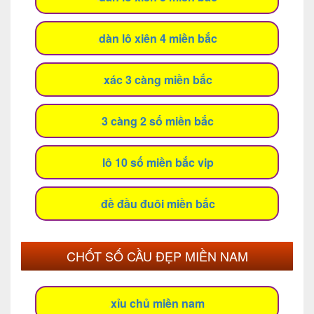
dàn lô xiên 4 miền bắc
xác 3 càng miền bắc
3 càng 2 số miền bắc
lô 10 số miền bắc vip
đề đầu đuôi miền bắc
CHỐT SỐ CẦU ĐẸP MIỀN NAM
xỉu chủ miền nam