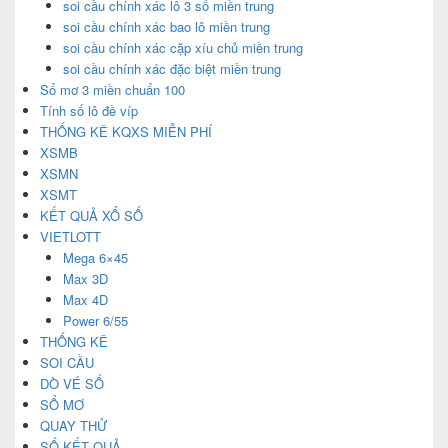
soi cầu chính xác lô 3 số miền trung
soi cầu chính xác bao lô miền trung
soi cầu chính xác cặp xíu chủ miền trung
soi cầu chính xác đặc biệt miền trung
Sổ mơ 3 miền chuẩn 100
Tính số lô đề víp
THỐNG KÊ KQXS MIỄN PHÍ
XSMB
XSMN
XSMT
KẾT QUẢ XỔ SỐ
VIETLOTT
Mega 6×45
Max 3D
Max 4D
Power 6/55
THỐNG KÊ
SOI CẦU
DÒ VÉ SỐ
SỔ MƠ
QUAY THỬ
SỐ KẾT QUẢ