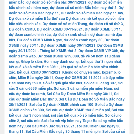
miền bắc
,
dự đoán xổ số miền bắc 30/11/2021
,
dự đoán xổ số miền
bắc chính xác hôm nay
,
dự đoán xổ số miền Bắc hôm nay thứ 3
,
Dự
đoán xổ số miền Bắc ngày 11
,
Dự đoán xổ số miền Bắc ngày 11 tay
,
Dự đoán xổ số miền Bắc thứ sáu Dự đoán xsmb kết quả xổ số miền
bắc siêu chính xác
,
Dự đoán xổ số miền Trung
,
dự đoán xổ số thứ 3
,
Dự đoán XSMB
,
Dự đoán XSMB 30-11-2021
,
Dự đoán XSMB 30/11
,
dự đoán xsmb chính xác
,
dự đoán xsmb chuẩn
,
dự đoán xsmb đặc
biệt
,
Dự đoán XSMB Minh Ngọc
,
dự đoán xsmb ngày 30
,
Dự đoán
XSMB ngày 30/11
,
Dự đoán XSMB ngày 30/11/2021
,
Dự đoán XSMB
ngày 30/11/2021 - Thống kê XSMB thứ 3
,
Dự đoán XSMB VIP 30h
,
dự
đoán xsmb wap
,
Dự đoán XSMB Win3088
,
đề về 50 hôm sau đánh
con gì
,
Ghép lô xiên
,
Hôm nay đánh con gì
,
kết quả thứ 3 ngon nhất
,
kết quả xổ số miền Bắc 30/11
,
kết quả xổ số miền bắc siêu chính
xác
,
kết quả XSMB 30/11/2021
,
Không có chuyên mục
,
kqxsmb
,
lô
xiên
,
Miền Bắc ngày 30/11
,
Quay thử XSMB 30 11 2021
,
số đẹp miền
Bắc hôm nay thứ 3
,
Số kết quả giải đặc biệt
,
Soi cầu 3 càng 307
,
Soi
cầu 3 càng 6666 miễn phí
,
Soi cầu 3 càng miễn phí miền Nam
,
soi
cầu dự đoán kqxsmb
,
Soi Cầu Dự Đoán Miền Bắc ngày 30/11
,
Soi
cầu dự đoán Miền Bắc thứ 3
,
Soi Cầu Dự Đoán Xổ Số Miền Bắc ngày
30/11/2021
,
Soi cầu Dự đoán XSMB chính xác 100
,
Soi cầu Dự đoán
XSMB chính xác 300
,
Soi cầu dự đoán XSMB thứ 3 miễn phí
,
Soi cầu
kết quả thứ 3 ngon nhất
,
soi cầu kết quả xổ số miền bắc
,
Soi cầu lô
xiên 2
,
soi cầu mb
,
Soi cầu mb víp hôm nay Tags: Ba càng miền bắc
hôm nay
,
Soi Cầu Miền Bắc 30/11/2021
,
soi Cầu Miền Bắc ngày 30
tháng 11
,
Soi Cầu Miền Bắc ngày 30 tháng 11 miễn phí
,
Soi cầu xổ số