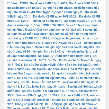
Dự đoán XSMB
,
Dự đoán XSMB 30-11-2021
,
Dự đoán XSMB 30/11
,
dự đoán xsmb chính xác
,
dự đoán xsmb chuẩn
,
dự đoán xsmb đặc
biệt
,
Dự đoán XSMB Minh Ngọc
,
dự đoán xsmb ngày 30
,
Dự đoán
XSMB ngày 30/11
,
Dự đoán XSMB ngày 30/11/2021
,
Dự đoán XSMB
ngày 30/11/2021 - Thống kê XSMB thứ 3
,
Dự đoán XSMB VIP 30h
,
dự
đoán xsmb wap
,
Dự đoán XSMB Win3088
,
đề về 50 hôm sau đánh
con gì
,
Ghép lô xiên
,
Hôm nay đánh con gì
,
kết quả thứ 3 ngon nhất
,
kết quả xổ số miền Bắc 30/11
,
kết quả xổ số miền bắc siêu chính
xác
,
kết quả XSMB 30/11/2021
,
Không có chuyên mục
,
kqxsmb
,
lô
xiên
,
Miền Bắc ngày 30/11
,
Quay thử XSMB 30 11 2021
,
số đẹp miền
Bắc hôm nay thứ 3
,
Số kết quả giải đặc biệt
,
Soi cầu 3 càng 307
,
Soi
cầu 3 càng 6666 miễn phí
,
Soi cầu 3 càng miễn phí miền Nam
,
soi
cầu dự đoán kqxsmb
,
Soi Cầu Dự Đoán Miền Bắc ngày 30/11
,
Soi
cầu dự đoán Miền Bắc thứ 3
,
Soi Cầu Dự Đoán Xổ Số Miền Bắc ngày
30/11/2021
,
Soi cầu Dự đoán XSMB chính xác 100
,
Soi cầu Dự đoán
XSMB chính xác 300
,
Soi cầu dự đoán XSMB thứ 3 miễn phí
,
Soi cầu
kết quả thứ 3 ngon nhất
,
soi cầu kết quả xổ số miền bắc
,
Soi cầu lô
xiên 2
,
soi cầu mb
,
Soi cầu mb víp hôm nay Tags: Ba càng miền bắc
hôm nay
,
Soi Cầu Miền Bắc 30/11/2021
,
soi Cầu Miền Bắc ngày 30
tháng 11
,
Soi Cầu Miền Bắc ngày 30 tháng 11 miễn phí
,
Soi cầu xổ số
miền Bắc
,
Soi cầu XSMB
,
soi cầu xsmb 30 11 2021
,
soi cầu xsmb
30/11
,
Soi cầu XSMB ngày 30 11 2021
,
Soi cầu XSMB thứ 3
,
soi cầu
xsmb thứ 3 hôm nay
,
Soi lô xiên chuẩn
,
soi xsmb
,
sxmb
,
Tần suất lô
xiên
,
Thống kê giải đặc biệt 30
,
Thống kê giải đặc biệt lâu chưa về
,
Thống kê giải đặc biệt về 59
,
Thống kê XSMB thứ 3
,
xổ số miền bắc
,