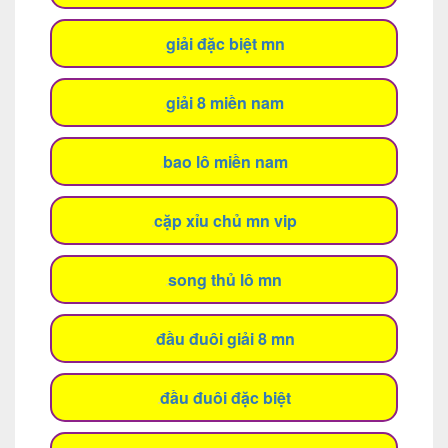
giải đặc biệt mn
giải 8 miền nam
bao lô miền nam
cặp xỉu chủ mn vip
song thủ lô mn
đầu đuôi giải 8 mn
đầu đuôi đặc biệt