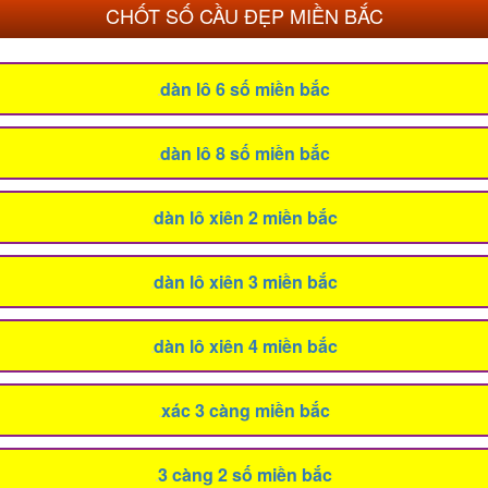
CHỐT SỐ CẦU ĐẸP MIỀN BẮC
dàn lô 6 số miền bắc
dàn lô 8 số miền bắc
dàn lô xiên 2 miền bắc
dàn lô xiên 3 miền bắc
dàn lô xiên 4 miền bắc
xác 3 càng miền bắc
3 càng 2 số miền bắc