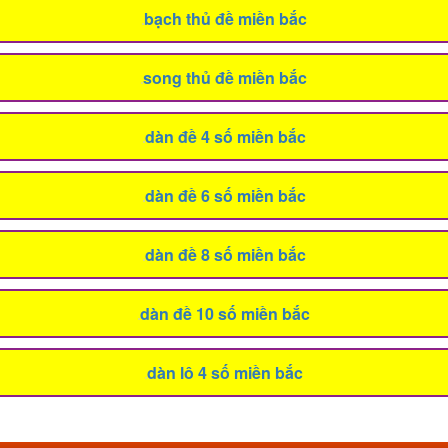
bạch thủ đề miền bắc
song thủ đề miền bắc
dàn đề 4 số miền bắc
dàn đề 6 số miền bắc
dàn đề 8 số miền bắc
dàn đề 10 số miền bắc
dàn lô 4 số miền bắc