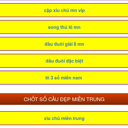
cặp xỉu chủ mn vip
song thủ lô mn
đầu đuôi giải 8 mn
đầu đuôi đặc biệt
lô 3 số miền nam
CHỐT SỐ CẦU ĐẸP MIỀN TRUNG
xỉu chủ miền trung