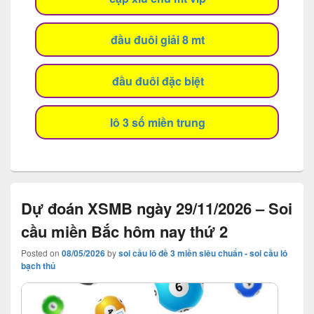
đầu đuôi giải 8 mt
đầu đuôi đặc biệt
lô 3 số miền trung
Dự đoán XSMB ngày 29/11/2026 – Soi
cầu miền Bắc hôm nay thứ 2
Posted on
08/05/2026
by
soi cầu lô đề 3 miền siêu chuẩn - soi cầu lô
bạch thủ