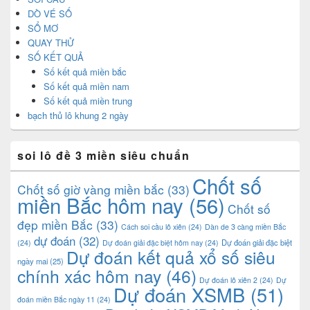
DÒ VÉ SỐ
SỔ MƠ
QUAY THỬ
SỐ KẾT QUẢ
Số kết quả miền bắc
Số kết quả miền nam
Số kết quả miền trung
bạch thủ lô khung 2 ngày
soi lô đề 3 miền siêu chuẩn
Chốt số
Chốt số giờ vàng miền bắc
(33)
miền Bắc hôm nay
(56)
Chốt số
đẹp miền Bắc
(33)
Cách soi cầu lô xiên
(24)
Dàn de 3 càng miền Bắc
dự đoán
(32)
Dự đoán giải đặc biệt
(24)
Dự đoán giải đặc biệt hôm nay
(24)
Dự đoán kết quả xổ số siêu
ngày mai
(25)
chính xác hôm nay
(46)
Dự đoán lô xiên 2
(24)
Dự
Dự đoán XSMB
(51)
đoán miền Bắc ngày 11
(24)