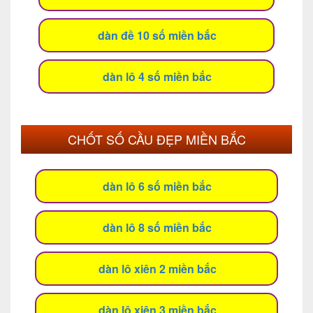
dàn đề 10 số miền bắc
dàn lô 4 số miền bắc
CHỐT SỐ CẦU ĐẸP MIỀN BẮC
dàn lô 6 số miền bắc
dàn lô 8 số miền bắc
dàn lô xiên 2 miền bắc
dàn lô xiên 3 miền bắc