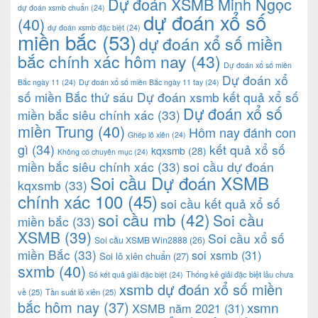
Dự đoán XSMB Minh Ngọc
dự đoán xsmb chuẩn
(24)
dự đoán xổ số
(40)
dự đoán xsmb đặc biệt
(24)
miền bắc
(53)
dự đoán xổ số miền
bắc chính xác hôm nay
(43)
Dự đoán xổ số miền
Dự đoán xổ
Bắc ngày 11
(24)
Dự đoán xổ số miền Bắc ngày 11 tay
(24)
số miền Bắc thứ sáu Dự đoán xsmb kết quả xổ số
Dự đoán xổ số
miền bắc siêu chính xác
(33)
miền Trung
(40)
Hôm nay đánh con
Ghép lô xiên
(24)
gì
(34)
kết quả xổ số
kqxsmb
(28)
Không có chuyên mục
(24)
miền bắc siêu chính xác
(33)
soi cầu dự đoán
Soi cầu Dự đoán XSMB
kqxsmb
(33)
chính xác 100
(45)
soi cầu kết quả xổ số
soi cầu mb
(42)
Soi cầu
miền bắc
(33)
XSMB
(39)
Soi cầu xổ số
Soi cầu XSMB Win2888
(26)
miền Bắc
(33)
soi xsmb
(31)
Soi lô xiên chuẩn
(27)
sxmb
(40)
Thống kê giải đặc biệt lâu chưa
Số kết quả giải đặc biệt
(24)
xsmb dự đoán xổ số miền
về
(25)
Tần suất lô xiên
(25)
bắc hôm nay
(37)
xsmn
XSMB năm 2021
(31)