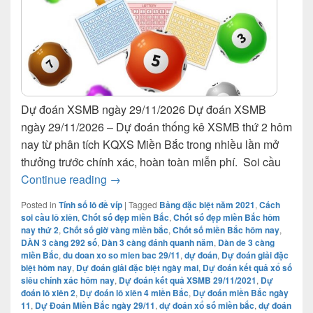
Dự đoán XSMB ngày 29/11/2026 Dự đoán XSMB
ngày 29/11/2026 – Dự đoán thống kê XSMB thứ 2 hôm
nay từ phân tích KQXS Miền Bắc trong nhiều lần mở
thưởng trước chính xác, hoàn toàn miễn phí. Soi cầu
Dự đoán XSMB ngày 29/11/2026 – Soi c
Continue reading
→
Posted in
Tính số lô đề víp
|
Tagged
Bảng đặc biệt năm 2021
,
Cách
soi cầu lô xiên
,
Chốt số đẹp miền Bắc
,
Chốt số đẹp miền Bắc hôm
nay thứ 2
,
Chốt số giờ vàng miền bắc
,
Chốt số miền Bắc hôm nay
,
DÀN 3 càng 292 số
,
Dàn 3 càng đánh quanh năm
,
Dàn de 3 càng
miền Bắc
,
du doan xo so mien bac 29/11
,
dự đoán
,
Dự đoán giải đặc
biệt hôm nay
,
Dự đoán giải đặc biệt ngày mai
,
Dự đoán kết quả xổ số
siêu chính xác hôm nay
,
Dự đoán kết quả XSMB 29/11/2021
,
Dự
đoán lô xiên 2
,
Dự đoán lô xiên 4 miền Bắc
,
Dự đoán miền Bắc ngày
11
,
Dự Đoán Miền Bắc ngày 29/11
,
dự đoán xổ số miền bắc
,
dự đoán