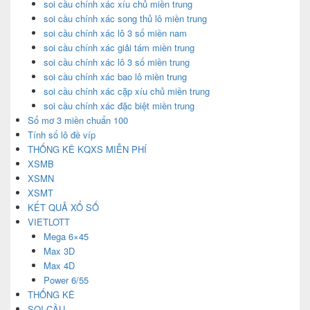
soi cầu chính xác xíu chủ miền trung
soi cầu chính xác song thủ lô miền trung
soi cầu chính xác lô 3 số miền nam
soi cầu chính xác giải tám miền trung
soi cầu chính xác lô 3 số miền trung
soi cầu chính xác bao lô miền trung
soi cầu chính xác cặp xíu chủ miền trung
soi cầu chính xác đặc biệt miền trung
Sổ mơ 3 miền chuẩn 100
Tính số lô đề víp
THỐNG KÊ KQXS MIỄN PHÍ
XSMB
XSMN
XSMT
KẾT QUẢ XỔ SỐ
VIETLOTT
Mega 6×45
Max 3D
Max 4D
Power 6/55
THỐNG KÊ
SOI CẦU