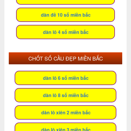
dàn đề 10 số miền bắc
dàn lô 4 số miền bắc
CHỐT SỐ CẦU ĐẸP MIỀN BẮC
dàn lô 6 số miền bắc
dàn lô 8 số miền bắc
dàn lô xiên 2 miền bắc
dàn lô xiên 3 miền bắc