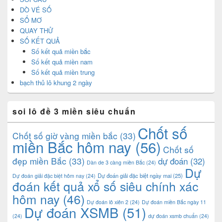
DÒ VÉ SỐ
SỔ MƠ
QUAY THỬ
SỐ KẾT QUẢ
Số kết quả miền bắc
Số kết quả miền nam
Số kết quả miền trung
bạch thủ lô khung 2 ngày
soi lô đề 3 miền siêu chuẩn
Chốt số
Chốt số giờ vàng miền bắc
(33)
miền Bắc hôm nay
(56)
Chốt số
đẹp miền Bắc
(33)
dự đoán
(32)
Dàn de 3 càng miền Bắc
(24)
Dự
Dự đoán giải đặc biệt ngày mai
(25)
Dự đoán giải đặc biệt hôm nay
(24)
đoán kết quả xổ số siêu chính xác
hôm nay
(46)
Dự đoán lô xiên 2
(24)
Dự đoán miền Bắc ngày 11
Dự đoán XSMB
(51)
(24)
dự đoán xsmb chuẩn
(24)