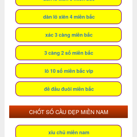
dàn lô xiên 4 miền bắc
xác 3 càng miền bắc
3 càng 2 số miền bắc
lô 10 số miền bắc vip
đề đầu đuôi miền bắc
CHỐT SỐ CẦU ĐẸP MIỀN NAM
xỉu chủ miền nam