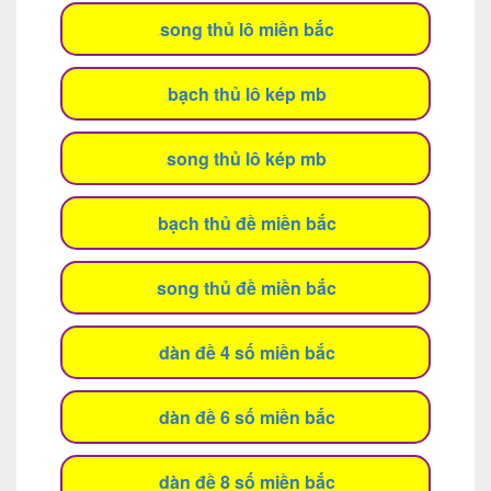
song thủ lô miền bắc
bạch thủ lô kép mb
song thủ lô kép mb
bạch thủ đề miền bắc
song thủ đề miền bắc
dàn đề 4 số miền bắc
dàn đề 6 số miền bắc
dàn đề 8 số miền bắc