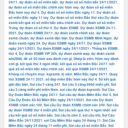
24/11
,
dự đoán xổ số miền bắc
,
dự đoán xổ số miền bắc 24/11/2021
,
dự đoán xổ số miền bắc chính xác hôm nay
,
dự đoán xổ số miền
Bắc hôm nay thứ 4
,
Dự đoán xổ số miền Bắc ngày 11
,
Dự đoán xổ
số miền Bắc ngày 11 tay
,
Dự đoán xổ số miền Bắc thứ sáu Dự đoán
xsmb kết quả xổ số miền bắc siêu chính xác
,
Dự đoán xổ số miền
Trung
,
dự đoán xổ số thứ 4
,
Dự đoán XSMB
,
Dự đoán XSMB 24-11-
2021
,
Dự đoán XSMB 24/11
,
dự đoán xsmb chính xác
,
dự đoán
xsmb chuẩn
,
dự đoán xsmb đặc biệt
,
Dự đoán XSMB Minh Ngọc
,
dự
đoán xsmb ngày 24
,
Dự đoán XSMB ngày 24/11
,
Dự đoán XSMB
ngày 24/11/2021
,
Dự đoán XSMB ngày 24/11/2021 - Thống kê XSMB
thứ 4
,
Dự đoán XSMB VIP 26h
,
dự đoán xsmb wap
,
dự đoán xsmb
win2888
,
đề về 50 hôm sau đánh con gì
,
Ghép lô xiên
,
Hôm nay đánh
con gì
,
kết quả thứ 4 ngon nhất
,
kết quả xổ số miền Bắc 24/11
,
kết
quả xổ số miền bắc siêu chính xác
,
kết quả XSMB 24/11/2021
,
Không có chuyên mục
,
kqxsmb
,
lô xiên
,
Miền Bắc ngày 24/11
,
Quay
thử XSMB 24 11 2021
,
số đẹp miền Bắc hôm nay thứ 4
,
Số kết quả
giải đặc biệt
,
Soi cầu 3 càng 247
,
Soi cầu 3 càng 6666 miễn phí
,
Soi
cầu 3 càng miễn phí miền Nam
,
soi cầu dự đoán kqxsmb
,
Soi Cầu
Dự Đoán Miền Bắc ngày 24/11
,
Soi cầu dự đoán Miền Bắc thứ 4
,
Soi
Cầu Dự Đoán Xổ Số Miền Bắc ngày 24/11/2021
,
Soi cầu Dự đoán
XSMB chính xác 100
,
Soi cầu Dự đoán XSMB chính xác 240
,
Soi cầu
dự đoán XSMB thứ 4 miễn phí
,
Soi cầu kết quả thứ 4 ngon nhất
,
soi
cầu kết quả xổ số miền bắc
,
Soi cầu lô xiên 2
,
soi cầu mb
,
Soi Cầu
Miền Bắc 24/11/2021
,
soi Cầu Miền Bắc ngày 24 tháng 11
,
Soi Cầu
Miền Bắc ngày 24 tháng 11 miễn phí
,
Soi cầu xổ số miền Bắc
,
Soi