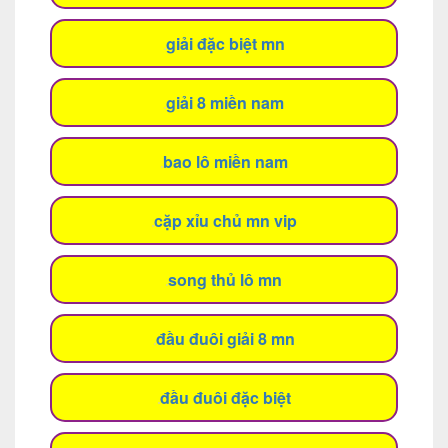
giải đặc biệt mn
giải 8 miền nam
bao lô miền nam
cặp xỉu chủ mn vip
song thủ lô mn
đầu đuôi giải 8 mn
đầu đuôi đặc biệt