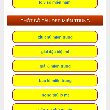
lô 3 số miền nam
CHỐT SỐ CẦU ĐẸP MIỀN TRUNG
xỉu chủ miền trung
giải đặc biệt mt
giải 8 miền trung
bao lô miền trung
song thủ lô mt
cặp xỉu chủ mt vip