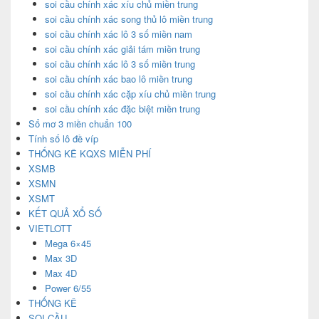
soi cầu chính xác xíu chủ miền trung
soi cầu chính xác song thủ lô miền trung
soi cầu chính xác lô 3 số miền nam
soi cầu chính xác giải tám miền trung
soi cầu chính xác lô 3 số miền trung
soi cầu chính xác bao lô miền trung
soi cầu chính xác cặp xíu chủ miền trung
soi cầu chính xác đặc biệt miền trung
Sổ mơ 3 miền chuẩn 100
Tính số lô đề víp
THỐNG KÊ KQXS MIỄN PHÍ
XSMB
XSMN
XSMT
KẾT QUẢ XỔ SỐ
VIETLOTT
Mega 6×45
Max 3D
Max 4D
Power 6/55
THỐNG KÊ
SOI CẦU