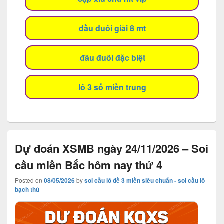
đầu đuôi giải 8 mt
đầu đuôi đặc biệt
lô 3 số miền trung
Dự đoán XSMB ngày 24/11/2026 – Soi
cầu miền Bắc hôm nay thứ 4
Posted on
08/05/2026
by
soi cầu lô đề 3 miền siêu chuẩn - soi cầu lô
bạch thủ