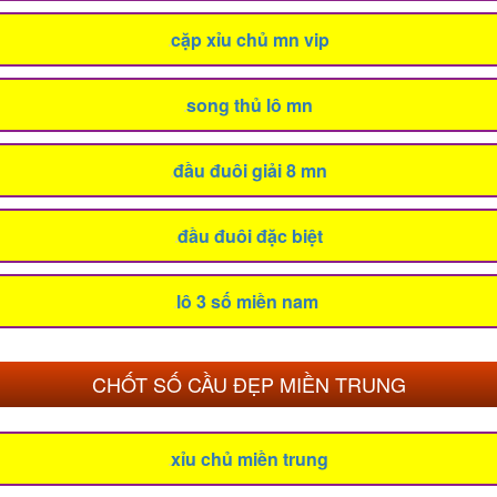
cặp xỉu chủ mn vip
song thủ lô mn
đầu đuôi giải 8 mn
đầu đuôi đặc biệt
lô 3 số miền nam
CHỐT SỐ CẦU ĐẸP MIỀN TRUNG
xỉu chủ miền trung