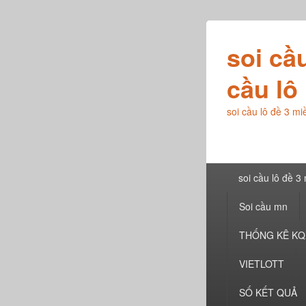
soi cầ
cầu lô
soi cầu lô đề 3 mi
Primary
soi cầu lô đề 3
menu
Soi cầu mn
THỐNG KÊ KQ
VIETLOTT
SỐ KẾT QUẢ