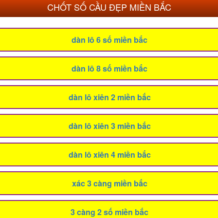
CHỐT SỐ CẦU ĐẸP MIỀN BẮC
dàn lô 6 số miền bắc
dàn lô 8 số miền bắc
dàn lô xiên 2 miền bắc
dàn lô xiên 3 miền bắc
dàn lô xiên 4 miền bắc
xác 3 càng miền bắc
3 càng 2 số miền bắc