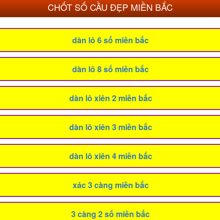
CHỐT SỐ CẦU ĐẸP MIỀN BẮC
dàn lô 6 số miền bắc
dàn lô 8 số miền bắc
dàn lô xiên 2 miền bắc
dàn lô xiên 3 miền bắc
dàn lô xiên 4 miền bắc
xác 3 càng miền bắc
3 càng 2 số miền bắc