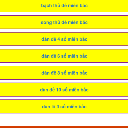
bạch thủ đề miền bắc
song thủ đề miền bắc
dàn đề 4 số miền bắc
dàn đề 6 số miền bắc
dàn đề 8 số miền bắc
dàn đề 10 số miền bắc
dàn lô 4 số miền bắc