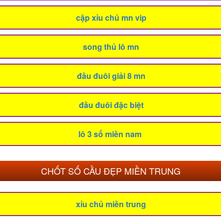
cặp xỉu chủ mn vip
song thủ lô mn
đầu đuôi giải 8 mn
đầu đuôi đặc biệt
lô 3 số miền nam
CHỐT SỐ CẦU ĐẸP MIỀN TRUNG
xỉu chủ miền trung