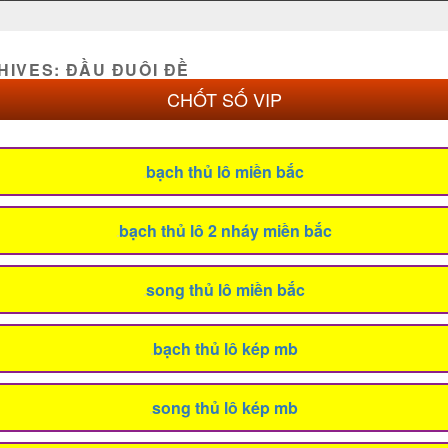
HIVES:
ĐẦU ĐUÔI ĐỀ
CHỐT SỐ VIP
bạch thủ lô miền bắc
bạch thủ lô 2 nháy miền bắc
song thủ lô miền bắc
bạch thủ lô kép mb
song thủ lô kép mb