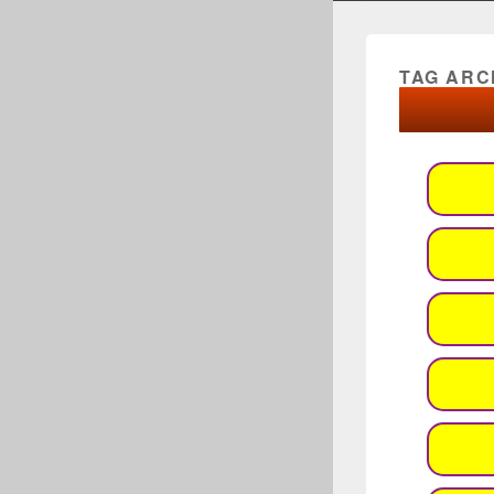
TAG ARC