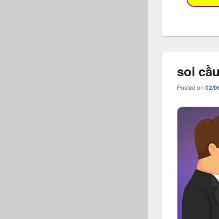
soi cầ
Posted on
02/0