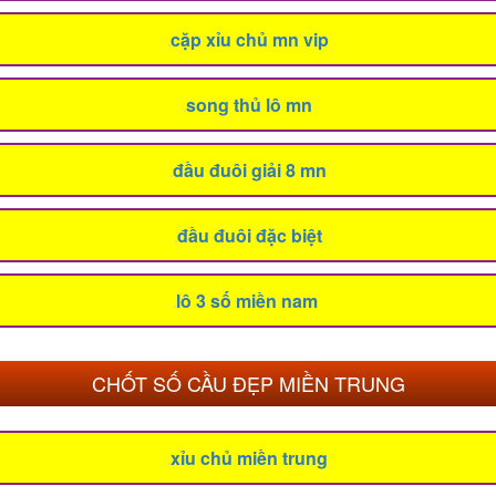
cặp xỉu chủ mn vip
song thủ lô mn
đầu đuôi giải 8 mn
đầu đuôi đặc biệt
lô 3 số miền nam
CHỐT SỐ CẦU ĐẸP MIỀN TRUNG
xỉu chủ miền trung