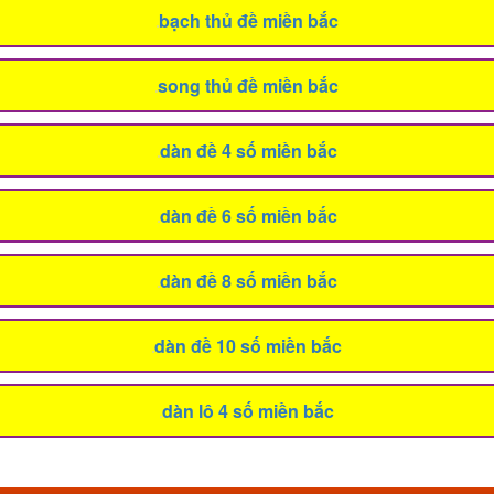
bạch thủ đề miền bắc
song thủ đề miền bắc
dàn đề 4 số miền bắc
dàn đề 6 số miền bắc
dàn đề 8 số miền bắc
dàn đề 10 số miền bắc
dàn lô 4 số miền bắc