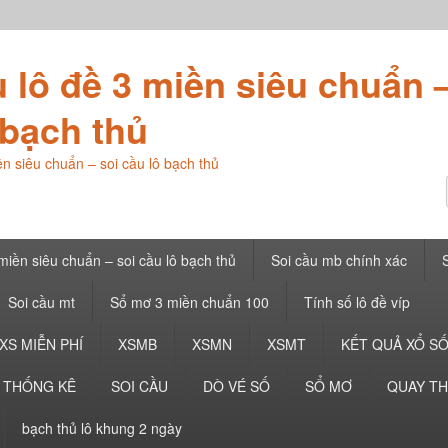
u lô đề 3 miền siêu chuẩn –
 bạch thủ
ền siêu chuẩn – soi cầu lô bạch thủ
 miền siêu chuẩn – soi cầu lô bạch thủ
Soi cầu mb chính xác
Soi cầu mt
Sổ mơ 3 miền chuẩn 100
Tính số lô đề víp
XS MIỄN PHÍ
XSMB
XSMN
XSMT
KẾT QUẢ XỔ S
THỐNG KÊ
SOI CẦU
DÒ VÉ SỐ
SỔ MƠ
QUAY T
bạch thủ lô khung 2 ngày