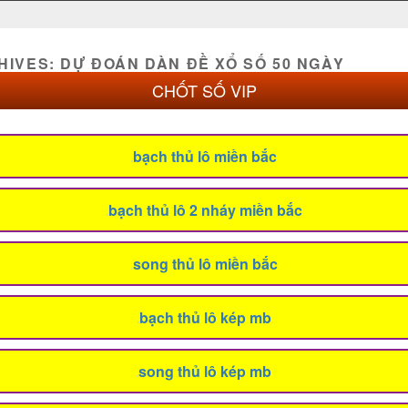
HIVES:
DỰ ĐOÁN DÀN ĐỀ XỔ SỐ 50 NGÀY
CHỐT SỐ VIP
bạch thủ lô miền bắc
bạch thủ lô 2 nháy miền bắc
song thủ lô miền bắc
bạch thủ lô kép mb
song thủ lô kép mb