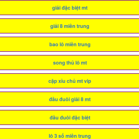
giải đặc biệt mt
giải 8 miền trung
bao lô miền trung
song thủ lô mt
cặp xỉu chủ mt vip
đầu đuôi giải 8 mt
đầu đuôi đặc biệt
lô 3 số miền trung