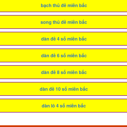
bạch thủ đề miền bắc
song thủ đề miền bắc
dàn đề 4 số miền bắc
dàn đề 6 số miền bắc
dàn đề 8 số miền bắc
dàn đề 10 số miền bắc
dàn lô 4 số miền bắc