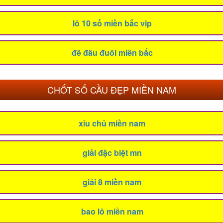
lô 10 số miền bắc vip
đề đầu đuôi miền bắc
CHỐT SỐ CẦU ĐẸP MIỀN NAM
xỉu chủ miền nam
giải đặc biệt mn
giải 8 miền nam
bao lô miền nam