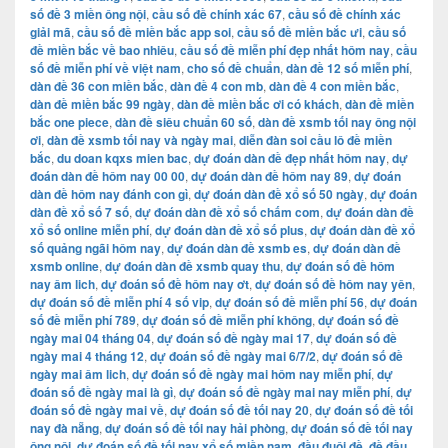
số đề 3 miền ông nội
,
cầu số đề chính xác 67
,
cầu số đề chính xác
giải mã
,
cầu số đề miền bắc app soi
,
cầu số đề miền bắc ưi
,
cầu số
đề miền bắc về bao nhiêu
,
cầu số đề miễn phí đẹp nhất hôm nay
,
cầu
số đề miễn phí về việt nam
,
cho số đề chuẩn
,
dàn đề 12 số miễn phí
,
dàn đề 36 con miền bắc
,
dàn đề 4 con mb
,
dàn đề 4 con miền bắc
,
dàn đề miền bắc 99 ngày
,
dàn đề miền bắc ơi có khách
,
dàn đề miền
bắc one piece
,
dàn đề siêu chuẩn 60 số
,
dàn đề xsmb tối nay ông nội
ơi
,
dàn đề xsmb tối nay và ngày mai
,
diễn đàn soi cầu lô đề miền
bắc
,
du doan kqxs mien bac
,
dự đoán dàn đề đẹp nhất hôm nay
,
dự
đoán dàn đề hôm nay 00 00
,
dự đoán dàn đề hôm nay 89
,
dự đoán
dàn đề hôm nay đánh con gì
,
dự đoán dàn đề xổ số 50 ngày
,
dự đoán
dàn đề xổ số 7 số
,
dự đoán dàn đề xổ số chấm com
,
dự đoán dàn đề
xổ số online miễn phí
,
dự đoán dàn đề xổ số plus
,
dự đoán dàn đề xổ
số quảng ngãi hôm nay
,
dự đoán dàn đề xsmb es
,
dự đoán dàn đề
xsmb online
,
dự đoán dàn đề xsmb quay thu
,
dự đoán số đề hôm
nay âm lich
,
dự đoán số đề hôm nay ơt
,
dự đoán số đề hôm nay yên
,
dự đoán số đề miễn phí 4 số vip
,
dự đoán số đề miễn phí 56
,
dự đoán
số đề miễn phí 789
,
dự đoán số đề miễn phí không
,
dự đoán số đề
ngày mai 04 tháng 04
,
dự đoán số đề ngày mai 17
,
dự đoán số đề
ngày mai 4 tháng 12
,
dự đoán số đề ngày mai 6/7/2
,
dự đoán số đề
ngày mai âm lich
,
dự đoán số đề ngày mai hôm nay miễn phí
,
dự
đoán số đề ngày mai là gì
,
dự đoán số đề ngày mai nay miễn phí
,
dự
đoán số đề ngày mai về
,
dự đoán số đề tối nay 20
,
dự đoán số đề tối
nay đà nẵng
,
dự đoán số đề tối nay hải phòng
,
dự đoán số đề tối nay
ông nội
,
dự đoán số đề tối nay xổ số miền nam
,
đầu đuôi đề
,
đề đầu