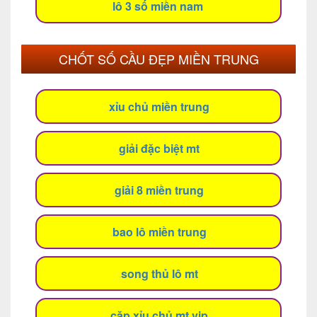
lô 3 số miền nam
CHỐT SỐ CẦU ĐẸP MIỀN TRUNG
xỉu chủ miền trung
giải đặc biệt mt
giải 8 miền trung
bao lô miền trung
song thủ lô mt
cặp xỉu chủ mt vip