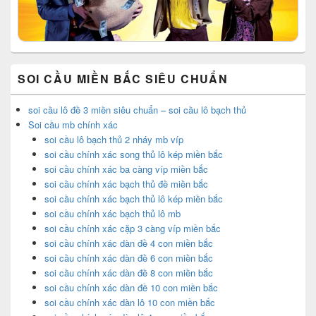
SOI CẦU MIỀN BẮC SIÊU CHUẨN
soi cầu lô đề 3 miền siêu chuẩn – soi cầu lô bạch thủ
Soi cầu mb chính xác
soi cầu lô bạch thủ 2 nháy mb víp
soi cầu chính xác song thủ lô kép miền bắc
soi cầu chính xác ba càng víp miền bắc
soi cầu chính xác bạch thủ đề miền bắc
soi cầu chính xác bạch thủ lô kép miền bắc
soi cầu chính xác bạch thủ lô mb
soi cầu chính xác cặp 3 càng víp miền bắc
soi cầu chính xác dàn đề 4 con miền bắc
soi cầu chính xác dàn đề 6 con miền bắc
soi cầu chính xác dàn đề 8 con miền bắc
soi cầu chính xác dàn đề 10 con miền bắc
soi cầu chính xác dàn lô 10 con miền bắc