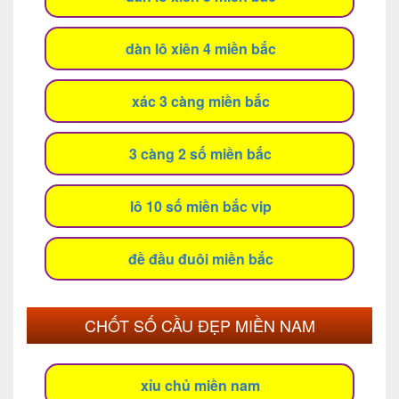
dàn lô xiên 4 miền bắc
xác 3 càng miền bắc
3 càng 2 số miền bắc
lô 10 số miền bắc vip
đề đầu đuôi miền bắc
CHỐT SỐ CẦU ĐẸP MIỀN NAM
xỉu chủ miền nam