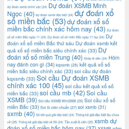
Dự đoán XSMB Minh
dự đoán xsmb chính xác
(24)
dự đoán xổ
Ngọc
(40)
dự đoán xsmb đặc biệt
(24)
số miền bắc
(53)
dự đoán xổ số
miền bắc chính xác hôm nay
(43)
Dự đoán
Dự
xổ số miền Bắc ngày 11
(24)
Dự đoán xổ số miền Bắc ngày 11 tay
(24)
đoán xổ số miền Bắc thứ sáu Dự đoán xsmb kết
Dự
quả xổ số miền bắc siêu chính xác
(33)
đoán xổ số miền Trung
(40)
Hôm
Ghép lô xiên
(24)
nay đánh con gì
(34)
kết quả xổ số
kqxsmb
(28)
miền bắc siêu chính xác
(33)
soi cầu dự đoán
Soi cầu Dự đoán XSMB
kqxsmb
(33)
chính xác 100
(45)
soi cầu kết quả xổ số
soi cầu mb
(42)
Soi cầu
miền bắc
(33)
XSMB
(39)
Soi cầu xổ số
Soi cầu XSMB Win2888
(26)
miền Bắc
(33)
soi xsmb
(31)
Soi lô xiên chuẩn
(27)
sxmb
(40)
Thống kê giải đặc biệt lâu chưa
Số kết quả giải đặc biệt
(24)
xsmb dự
về
(25)
Tần suất lô xiên
(25)
Thống kê giải đặc biệt về 59
(24)
đoán xổ số miền bắc hôm nay
(37)
XSMB năm