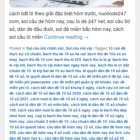
cách bắt lô theo giải đặc biệt hôm trước, nuoilode247
com, soi cầu de hôm nay, cau lo de 247 net, soi cầu 50
số, dàn de đầu đuôi, soi đề miền bắc hôm nay, cách
soi cầu chính xác dàn đề
soi cầu lô miền
Continue reading
→
Posted in
Soi cầu mb chính xác
,
Soi cầu mb víp
|
Tagged
10 con đề
thực sự có chuẩn
,
bach thu de 10 so ha noi
,
bach thu de 10s ve so
may
,
bạch thủ đề 10 con
,
bach thu lo 555
,
bach thu lo la gi
,
bach thu
lo vip mb
,
bach thu lo vip mien bac ngay hom nay
,
bach thu lo vt
,
bắt
chuẩn đề 10
,
bi kip bat de 10 so bach thu
,
bí quyết dàn đề 10 số dàn
đề 10 số
,
bí quyết đánh lô dàn đề 10 số
,
các đề miễn phí ở đà lạt
,
các
đề miễn phí powerpoint
,
các đề miễn phí quản lý tài khoản
,
các đề
miễn phí rổ
,
cách bắt dàn đề 10 số khung 5 ngày
,
cách cầu cơ xin số
đề
,
cách dàn đề 10 số dàn đề 10 số 2020
,
cách dàn đề 10 số dàn đề
10 số 2021
,
cách nuôi lô dàn đề 10 số 3 ngày
,
cách soi dàn đề 10 số
,
cách soi lô dàn đề 10 số miền bắc
,
cách tính lô dàn đề 10 số chuẩn
100
,
cách vào tiền nuôi lô dàn đề 10 số 5 ngày
,
cap lo bach thu dep
nhat hom nay
,
cap lo bach thu hom nay
,
cặp lô dàn đề 10 số ngày
hôm nay
,
cầu chuẩn 3 miền đề 10
,
cầu chuẩn dàn đề 10
,
cầu dàn đề
10 số ăn quanh năm
,
cầu dàn đề hôm nay 12 số
,
cầu dàn đề hôm nay
206
,
cầu dàn đề hôm nay 4 số cuối
,
cầu dàn đề hôm nay âm lich
,
cầu
dàn đề hôm nay k+
,
cầu dàn đề hôm nay thủ
,
cầu dàn đề xổ số 30