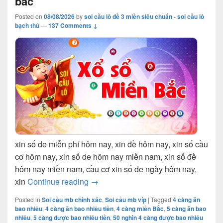
bắc
Posted on
08/08/2026
by
soi cầu lô đề 3 miền siêu chuẩn - soi cầu lô
bạch thủ
—
137 Comments ↓
xin số de miễn phí hôm nay, xin đề hôm nay, xin số cầu
cơ hôm nay, xin số de hôm nay miền nam, xin số đề
hôm nay miền nam, cầu cơ xin số de ngày hôm nay,
soi cầu chính xác dàn đề 4 con miền 
xin
Continue reading
→
Posted in
Soi cầu mb chính xác
,
Soi cầu mb víp
|
Tagged
4 càng ăn
bao nhiêu
,
4 càng ăn bao nhiêu tiền
,
4 càng miền Bắc
,
5 càng ăn bao
nhiêu
,
5 càng được bao nhiêu tiền
,
50 nghìn 4 càng được bao nhiêu