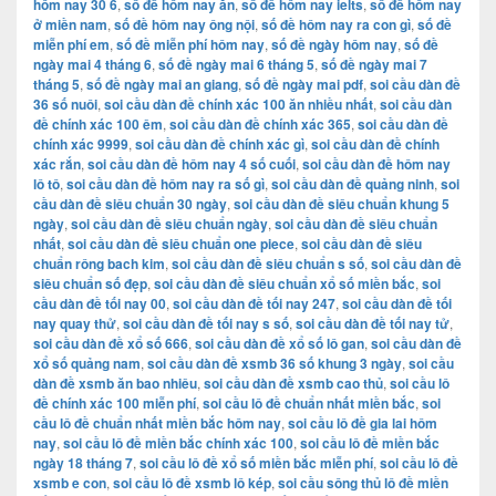
hôm nay 30 6
,
số đề hôm nay ăn
,
số đề hôm nay ielts
,
số đề hôm nay
ở miền nam
,
số đề hôm nay ông nội
,
số đề hôm nay ra con gì
,
số đề
miễn phí em
,
số đề miễn phí hôm nay
,
số đề ngày hôm nay
,
số đề
ngày mai 4 tháng 6
,
số đề ngày mai 6 tháng 5
,
số đề ngày mai 7
tháng 5
,
số đề ngày mai an giang
,
số đề ngày mai pdf
,
soi cầu dàn đề
36 số nuôi
,
soi cầu dàn đề chính xác 100 ăn nhiều nhất
,
soi cầu dàn
đề chính xác 100 êm
,
soi cầu dàn đề chính xác 365
,
soi cầu dàn đề
chính xác 9999
,
soi cầu dàn đề chính xác gì
,
soi cầu dàn đề chính
xác rắn
,
soi cầu dàn đề hôm nay 4 số cuối
,
soi cầu dàn đề hôm nay
lô tô
,
soi cầu dàn đề hôm nay ra số gì
,
soi cầu dàn đề quảng ninh
,
soi
cầu dàn đề siêu chuẩn 30 ngày
,
soi cầu dàn đề siêu chuẩn khung 5
ngày
,
soi cầu dàn đề siêu chuẩn ngày
,
soi cầu dàn đề siêu chuẩn
nhất
,
soi cầu dàn đề siêu chuẩn one piece
,
soi cầu dàn đề siêu
chuẩn rông bach kim
,
soi cầu dàn đề siêu chuẩn s số
,
soi cầu dàn đề
siêu chuẩn số đẹp
,
soi cầu dàn đề siêu chuẩn xổ số miền bắc
,
soi
cầu dàn đề tối nay 00
,
soi cầu dàn đề tối nay 247
,
soi cầu dàn đề tối
nay quay thử
,
soi cầu dàn đề tối nay s số
,
soi cầu dàn đề tối nay tử
,
soi cầu dàn đề xổ số 666
,
soi cầu dàn đề xổ số lô gan
,
soi cầu dàn đề
xổ số quảng nam
,
soi cầu dàn đề xsmb 36 số khung 3 ngày
,
soi cầu
dàn đề xsmb ăn bao nhiêu
,
soi cầu dàn đề xsmb cao thủ
,
soi cầu lô
đề chính xác 100 miễn phí
,
soi cầu lô đề chuẩn nhất miền bắc
,
soi
cầu lô đề chuẩn nhất miền bắc hôm nay
,
soi cầu lô đề gia lai hôm
nay
,
soi cầu lô đề miền bắc chính xác 100
,
soi cầu lô đề miền bắc
ngày 18 tháng 7
,
soi cầu lô đề xổ số miền bắc miễn phí
,
soi cầu lô đề
xsmb e con
,
soi cầu lô đề xsmb lô kép
,
soi cầu sông thủ lô đề miền