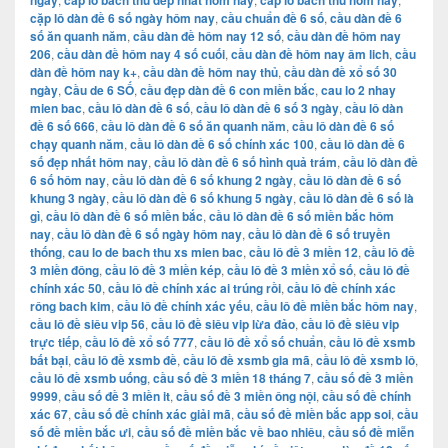
cặp lô dàn đề 6 số ngày hôm nay
,
cầu chuẩn đề 6 số
,
cầu dàn đề 6
số ăn quanh năm
,
cầu dàn đề hôm nay 12 số
,
cầu dàn đề hôm nay
206
,
cầu dàn đề hôm nay 4 số cuối
,
cầu dàn đề hôm nay âm lich
,
cầu
dàn đề hôm nay k+
,
cầu dàn đề hôm nay thủ
,
cầu dàn đề xổ số 30
ngày
,
Cầu de 6 SỐ
,
cầu đẹp dàn đề 6 con miền bắc
,
cau lo 2 nhay
mien bac
,
cầu lô dàn đề 6 số
,
cầu lô dàn đề 6 số 3 ngày
,
cầu lô dàn
đề 6 số 666
,
cầu lô dàn đề 6 số ăn quanh năm
,
cầu lô dàn đề 6 số
chạy quanh năm
,
cầu lô dàn đề 6 số chính xác 100
,
cầu lô dàn đề 6
số đẹp nhất hôm nay
,
cầu lô dàn đề 6 số hình quả trám
,
cầu lô dàn đề
6 số hôm nay
,
cầu lô dàn đề 6 số khung 2 ngày
,
cầu lô dàn đề 6 số
khung 3 ngày
,
cầu lô dàn đề 6 số khung 5 ngày
,
cầu lô dàn đề 6 số là
gì
,
cầu lô dàn đề 6 số miền bắc
,
cầu lô dàn đề 6 số miền bắc hôm
nay
,
cầu lô dàn đề 6 số ngày hôm nay
,
cầu lô dàn đề 6 số truyền
thống
,
cau lo de bach thu xs mien bac
,
cầu lô đề 3 miền 12
,
cầu lô đề
3 miền đông
,
cầu lô đề 3 miền kép
,
cầu lô đề 3 miền xổ số
,
cầu lô đề
chính xác 50
,
cầu lô đề chính xác ai trúng rồi
,
cầu lô đề chính xác
rông bach kim
,
cầu lô đề chính xác yếu
,
cầu lô đề miền bắc hôm nay
,
cầu lô đề siêu vip 56
,
cầu lô đề siêu vip lừa đảo
,
cầu lô đề siêu vip
trực tiếp
,
cầu lô đề xổ số 777
,
cầu lô đề xổ số chuẩn
,
cầu lô đề xsmb
bất bại
,
cầu lô đề xsmb đề
,
cầu lô đề xsmb gia mã
,
cầu lô đề xsmb lô
,
cầu lô đề xsmb uống
,
cầu số đề 3 miền 18 tháng 7
,
cầu số đề 3 miền
9999
,
cầu số đề 3 miền it
,
cầu số đề 3 miền ông nội
,
cầu số đề chính
xác 67
,
cầu số đề chính xác giải mã
,
cầu số đề miền bắc app soi
,
cầu
số đề miền bắc ưi
,
cầu số đề miền bắc về bao nhiêu
,
cầu số đề miễn