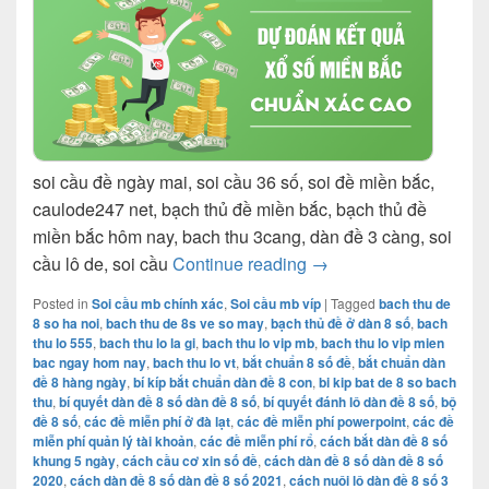
soi cầu đề ngày mai, soi cầu 36 số, soi đề miền bắc,
caulode247 net, bạch thủ đề miền bắc, bạch thủ đề
miền bắc hôm nay, bach thu 3cang, dàn đề 3 càng, soi
soi cầu chính xác dàn 
cầu lô de, soi cầu
Continue reading
→
Posted in
Soi cầu mb chính xác
,
Soi cầu mb víp
|
Tagged
bach thu de
8 so ha noi
,
bach thu de 8s ve so may
,
bạch thủ đề ở dàn 8 số
,
bach
thu lo 555
,
bach thu lo la gi
,
bach thu lo vip mb
,
bach thu lo vip mien
bac ngay hom nay
,
bach thu lo vt
,
bắt chuẩn 8 số đề
,
bắt chuẩn dàn
đề 8 hàng ngày
,
bí kíp bắt chuẩn dàn đề 8 con
,
bi kip bat de 8 so bach
thu
,
bí quyết dàn đề 8 số dàn đề 8 số
,
bí quyết đánh lô dàn đề 8 số
,
bộ
đề 8 số
,
các đề miễn phí ở đà lạt
,
các đề miễn phí powerpoint
,
các đề
miễn phí quản lý tài khoản
,
các đề miễn phí rổ
,
cách bắt dàn đề 8 số
khung 5 ngày
,
cách cầu cơ xin số đề
,
cách dàn đề 8 số dàn đề 8 số
2020
,
cách dàn đề 8 số dàn đề 8 số 2021
,
cách nuôi lô dàn đề 8 số 3