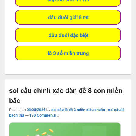
đầu đuôi giải 8 mt
đầu đuôi đặc biệt
lô 3 số miền trung
soi cầu chính xác dàn đề 8 con miền
bắc
Posted on
08/08/2026
by
soi cầu lô đề 3 miền siêu chuẩn - soi cầu lô
bạch thủ
—
198 Comments ↓