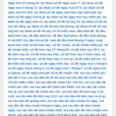
ngày mai 04 tháng 04
,
dự đoán số đề ngày mai 17
,
dự đoán số đề
ngày mai 4 tháng 12
,
dự đoán số đề ngày mai 6/7/2
,
dự đoán số đề
ngày mai âm lich
,
dự đoán số đề ngày mai hôm nay miễn phí
,
dự
đoán số đề ngày mai là gì
,
dự đoán số đề ngày mai nay miễn phí
,
dự
đoán số đề ngày mai về
,
dự đoán số đề tối nay 20
,
dự đoán số đề tối
nay đà nẵng
,
dự đoán số đề tối nay hải phòng
,
dự đoán số đề tối nay
ông nội
,
dự đoán số đề tối nay xổ số miền nam
,
đầu đuôi đề
,
đề đầu
đuôi hôm nay
,
đề đầu đuôi ôm
,
đề đầu đuôi phun
,
đề đầu đuôi phụng
,
lô vip 888
,
lừa đảo xin số đề
,
nuôi đề đầu đuôi khung 3 ngày
,
rồng
bạch kim chốt số đề hôm nay
,
số đề chuẩn
,
số đề chuẩn miễn phí
,
số
đề chuẩn nhất
,
số đề hôm nay 07 tháng 04
,
số đề hôm nay 30 6
,
số
đề hôm nay ăn
,
số đề hôm nay ielts
,
số đề hôm nay ở miền nam
,
số
đề hôm nay ông nội
,
số đề hôm nay ra con gì
,
số đề miễn phí em
,
số
đề miễn phí hôm nay
,
số đề ngày hôm nay
,
số đề ngày mai 4 tháng 6
,
số đề ngày mai 6 tháng 5
,
số đề ngày mai 7 tháng 5
,
số đề ngày mai
an giang
,
số đề ngày mai pdf
,
số lô đề chuẩn 100
,
soi cầu chính xác
dàn đề 4 con
,
soi cầu dàn đề 36 số nuôi
,
soi cầu dàn đề chính xác
100 ăn nhiều nhất
,
soi cầu dàn đề chính xác 100 êm
,
soi cầu dàn đề
chính xác 365
,
soi cầu dàn đề chính xác 9999
,
soi cầu dàn đề chính
xác gì
,
soi cầu dàn đề chính xác rắn
,
soi cầu dàn đề hôm nay 4 số
cuối
,
soi cầu dàn đề hôm nay lô tô
,
soi cầu dàn đề hôm nay ra số gì
,
soi cầu dàn đề quảng ninh
,
soi cầu dàn đề siêu chuẩn 30 ngày
,
soi
cầu dàn đề siêu chuẩn khung 5 ngày
,
soi cầu dàn đề siêu chuẩn
ngày
,
soi cầu dàn đề siêu chuẩn nhất
,
soi cầu dàn đề siêu chuẩn one
piece
,
soi cầu dàn đề siêu chuẩn rông bach kim
,
soi cầu dàn đề siêu