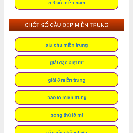
lô 3 số miền nam
CHỐT SỐ CẦU ĐẸP MIỀN TRUNG
xỉu chủ miền trung
giải đặc biệt mt
giải 8 miền trung
bao lô miền trung
song thủ lô mt
cặp xỉu chủ mt vip