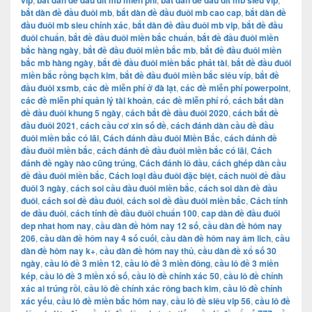
víp
bắt dàn đề đầu đít mb mien phí
bắt dàn đề đầu đít mb sieu vip
bắt dàn đề đầu đuôi mb
,
bắt dàn đề đầu đuôi mb cao cap
,
bắt dàn đề
đầu đuôi mb sieu chính xác
,
bắt dàn đề đầu đuôi mb vip
,
bắt đề đầu
đuôi chuẩn
,
bắt đề đầu đuôi miền bắc chuẩn
,
bắt đề đầu đuôi miền
bắc hàng ngày
,
bắt đề đầu đuôi miền bắc mb
,
bắt đề đầu đuôi miền
bắc mb hàng ngày
,
bắt đề đầu đuôi miền bắc phát tài
,
bắt đề đầu đuôi
miền bắc rồng bạch kim
,
bắt đề đầu đuôi miền bắc siêu víp
,
bắt đề
đầu đuôi xsmb
,
các đề miễn phí ở đà lạt
,
các đề miễn phí powerpoint
,
các đề miễn phí quản lý tài khoản
,
các đề miễn phí rổ
,
cách bắt dàn
đề đầu đuôi khung 5 ngày
,
cách bắt đề đầu đuôi 2020
,
cách bắt đề
đầu đuôi 2021
,
cách cầu cơ xin số đề
,
cách đánh dàn cầu đề đầu
đuôi miền bắc có lãi
,
Cách đánh đầu đuôi Miền Bắc
,
cách đánh đề
đầu đuôi miền bắc
,
cách đánh đề đầu đuôi miền bắc có lãi
,
Cách
đánh đề ngày nào cũng trúng
,
Cách đánh lô đầu
,
cách ghép dàn cầu
đề đầu đuôi miền bắc
,
Cách loại đầu đuôi đặc biệt
,
cách nuôi đề đầu
đuôi 3 ngày
,
cách soi cầu đầu đuôi miền bắc
,
cách soi dàn đề đầu
đuôi
,
cách soi đề đầu đuôi
,
cách soi đề đầu đuôi miền bắc
,
Cách tính
de đầu đuôi
,
cách tính đề đầu đuôi chuẩn 100
,
cap dàn đề đầu đuôi
dep nhat hom nay
,
cầu dàn đề hôm nay 12 số
,
cầu dàn đề hôm nay
206
,
cầu dàn đề hôm nay 4 số cuối
,
cầu dàn đề hôm nay âm lich
,
cầu
dàn đề hôm nay k+
,
cầu dàn đề hôm nay thủ
,
cầu dàn đề xổ số 30
ngày
,
cầu lô đề 3 miền 12
,
cầu lô đề 3 miền đông
,
cầu lô đề 3 miền
kép
,
cầu lô đề 3 miền xổ số
,
cầu lô đề chính xác 50
,
cầu lô đề chính
xác ai trúng rồi
,
cầu lô đề chính xác rông bach kim
,
cầu lô đề chính
xác yếu
,
cầu lô đề miền bắc hôm nay
,
cầu lô đề siêu vip 56
,
cầu lô đề