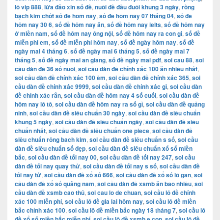
lô vip 888
,
lừa đảo xin số đề
,
nuôi đề đầu đuôi khung 3 ngày
,
rồng
bạch kim chốt số đề hôm nay
,
số đề hôm nay 07 tháng 04
,
số đề
hôm nay 30 6
,
số đề hôm nay ăn
,
số đề hôm nay ielts
,
số đề hôm nay
ở miền nam
,
số đề hôm nay ông nội
,
số đề hôm nay ra con gì
,
số đề
miễn phí em
,
số đề miễn phí hôm nay
,
số đề ngày hôm nay
,
số đề
ngày mai 4 tháng 6
,
số đề ngày mai 6 tháng 5
,
số đề ngày mai 7
tháng 5
,
số đề ngày mai an giang
,
số đề ngày mai pdf
,
soi cau 88
,
soi
cầu dàn đề 36 số nuôi
,
soi cầu dàn đề chính xác 100 ăn nhiều nhất
,
soi cầu dàn đề chính xác 100 êm
,
soi cầu dàn đề chính xác 365
,
soi
cầu dàn đề chính xác 9999
,
soi cầu dàn đề chính xác gì
,
soi cầu dàn
đề chính xác rắn
,
soi cầu dàn đề hôm nay 4 số cuối
,
soi cầu dàn đề
hôm nay lô tô
,
soi cầu dàn đề hôm nay ra số gì
,
soi cầu dàn đề quảng
ninh
,
soi cầu dàn đề siêu chuẩn 30 ngày
,
soi cầu dàn đề siêu chuẩn
khung 5 ngày
,
soi cầu dàn đề siêu chuẩn ngày
,
soi cầu dàn đề siêu
chuẩn nhất
,
soi cầu dàn đề siêu chuẩn one piece
,
soi cầu dàn đề
siêu chuẩn rông bach kim
,
soi cầu dàn đề siêu chuẩn s số
,
soi cầu
dàn đề siêu chuẩn số đẹp
,
soi cầu dàn đề siêu chuẩn xổ số miền
bắc
,
soi cầu dàn đề tối nay 00
,
soi cầu dàn đề tối nay 247
,
soi cầu
dàn đề tối nay quay thử
,
soi cầu dàn đề tối nay s số
,
soi cầu dàn đề
tối nay tử
,
soi cầu dàn đề xổ số 666
,
soi cầu dàn đề xổ số lô gan
,
soi
cầu dàn đề xổ số quảng nam
,
soi cầu dàn đề xsmb ăn bao nhiêu
,
soi
cầu dàn đề xsmb cao thủ
,
soi cau lo de chuan
,
soi cầu lô đề chính
xác 100 miễn phí
,
soi cầu lô đề gia lai hôm nay
,
soi cầu lô đề miền
bắc chính xác 100
,
soi cầu lô đề miền bắc ngày 18 tháng 7
,
soi cầu lô
đề xổ số miền bắc miễn phí
,
soi cầu lô đề xsmb e con
,
soi cầu lô đề