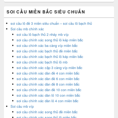
SOI CẦU MIỀN BẮC SIÊU CHUẨN
soi cầu lô đề 3 miền siêu chuẩn – soi cầu lô bạch thủ
Soi cầu mb chính xác
soi cầu lô bạch thủ 2 nháy mb víp
soi cầu chính xác song thủ lô kép miền bắc
soi cầu chính xác ba càng víp miền bắc
soi cầu chính xác bạch thủ đề miền bắc
soi cầu chính xác bạch thủ lô kép miền bắc
soi cầu chính xác bạch thủ lô mb
soi cầu chính xác cặp 3 càng víp miền bắc
soi cầu chính xác dàn đề 4 con miền bắc
soi cầu chính xác dàn đề 6 con miền bắc
soi cầu chính xác dàn đề 8 con miền bắc
soi cầu chính xác dàn đề 10 con miền bắc
soi cầu chính xác dàn lô 10 con miền bắc
soi cầu chính xác dàn lô 4 con miền bắc
Soi cầu mb víp
soi cầu chính xác song thủ đề miền bắc
soi cầu chính xác song thủ lô miền bắc