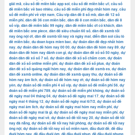
giải mã
,
cầu số đề miền bắc app soi
,
cầu số đề miền bắc ưi
,
cầu số
đề miền bắc về bao nhiêu
,
cầu số đề miễn phí đẹp nhất hôm nay
,
cầu
số đề miễn phí về việt nam
,
Cầu vip dàn đề 8 số mb
,
dàn đề 12 số
miễn phí
,
dàn đề 36 con miền bắc
,
dàn đề 8 con miền bắc
,
dàn đề 8
số víp
,
dàn đề miền bắc 99 ngày
,
dàn đề miền bắc ơi có khách
,
dàn
đề miền bắc one piece
,
dàn đề siêu chuẩn 60 số
,
dàn đề xsmb tối
nay ông nội ơi
,
dàn đề xsmb tối nay và ngày mai
,
diễn đàn soi cầu lô
đề miền bắc
,
du doan kqxs mien bac
,
dự đoán dàn đề đẹp nhất hôm
nay
,
dự đoán dàn đề hôm nay 00 00
,
dự đoán dàn đề hôm nay 89
,
dự
đoán dàn đề hôm nay đánh con gì
,
dự đoán dàn đề xổ số 50 ngày
,
dự
đoán dàn đề xổ số 7 số
,
dự đoán dàn đề xổ số chấm com
,
dự đoán
dàn đề xổ số online miễn phí
,
dự đoán dàn đề xổ số plus
,
dự đoán
dàn đề xổ số quảng ngãi hôm nay
,
dự đoán dàn đề xsmb es
,
dự đoán
dàn đề xsmb online
,
dự đoán dàn đề xsmb quay thu
,
dự đoán số đề
hôm nay âm lich
,
dự đoán số đề hôm nay ơt
,
dự đoán số đề hôm nay
yên
,
dự đoán số đề miễn phí 4 số vip
,
dự đoán số đề miễn phí 56
,
dự
đoán số đề miễn phí 789
,
dự đoán số đề miễn phí không
,
dự đoán số
đề ngày mai 04 tháng 04
,
dự đoán số đề ngày mai 17
,
dự đoán số đề
ngày mai 4 tháng 12
,
dự đoán số đề ngày mai 6/7/2
,
dự đoán số đề
ngày mai âm lich
,
dự đoán số đề ngày mai hôm nay miễn phí
,
dự
đoán số đề ngày mai là gì
,
dự đoán số đề ngày mai nay miễn phí
,
dự
đoán số đề ngày mai về
,
dự đoán số đề tối nay 20
,
dự đoán số đề tối
nay đà nẵng
,
dự đoán số đề tối nay hải phòng
,
dự đoán số đề tối nay
ông nội
,
dự đoán số đề tối nay xổ số miền nam
,
đầu đuôi đề
,
đề đầu
đuôi hôm nay
,
đề đầu đuôi ôm
,
đề đầu đuôi phun
,
đề đầu đuôi phụng
,