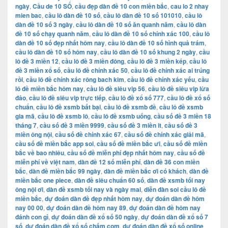
ngày
,
Cầu de 10 SỐ
,
cầu đẹp dàn đề 10 con miền bắc
,
cau lo 2 nhay
mien bac
,
cầu lô dàn đề 10 số
,
cầu lô dàn đề 10 số 101010
,
cầu lô
dàn đề 10 số 3 ngày
,
cầu lô dàn đề 10 số ăn quanh năm
,
cầu lô dàn
đề 10 số chạy quanh năm
,
cầu lô dàn đề 10 số chính xác 100
,
cầu lô
dàn đề 10 số đẹp nhất hôm nay
,
cầu lô dàn đề 10 số hình quả trám
,
cầu lô dàn đề 10 số hôm nay
,
cầu lô dàn đề 10 số khung 2 ngày
,
cầu
lô đề 3 miền 12
,
cầu lô đề 3 miền đông
,
cầu lô đề 3 miền kép
,
cầu lô
đề 3 miền xổ số
,
cầu lô đề chính xác 50
,
cầu lô đề chính xác ai trúng
rồi
,
cầu lô đề chính xác rông bach kim
,
cầu lô đề chính xác yếu
,
cầu
lô đề miền bắc hôm nay
,
cầu lô đề siêu vip 56
,
cầu lô đề siêu vip lừa
đảo
,
cầu lô đề siêu vip trực tiếp
,
cầu lô đề xổ số 777
,
cầu lô đề xổ số
chuẩn
,
cầu lô đề xsmb bất bại
,
cầu lô đề xsmb đề
,
cầu lô đề xsmb
gia mã
,
cầu lô đề xsmb lô
,
cầu lô đề xsmb uống
,
cầu số đề 3 miền 18
tháng 7
,
cầu số đề 3 miền 9999
,
cầu số đề 3 miền it
,
cầu số đề 3
miền ông nội
,
cầu số đề chính xác 67
,
cầu số đề chính xác giải mã
,
cầu số đề miền bắc app soi
,
cầu số đề miền bắc ưi
,
cầu số đề miền
bắc về bao nhiêu
,
cầu số đề miễn phí đẹp nhất hôm nay
,
cầu số đề
miễn phí về việt nam
,
dàn đề 12 số miễn phí
,
dàn đề 36 con miền
bắc
,
dàn đề miền bắc 99 ngày
,
dàn đề miền bắc ơi có khách
,
dàn đề
miền bắc one piece
,
dàn đề siêu chuẩn 60 số
,
dàn đề xsmb tối nay
ông nội ơi
,
dàn đề xsmb tối nay và ngày mai
,
diễn đàn soi cầu lô đề
miền bắc
,
dự đoán dàn đề đẹp nhất hôm nay
,
dự đoán dàn đề hôm
nay 00 00
,
dự đoán dàn đề hôm nay 89
,
dự đoán dàn đề hôm nay
đánh con gì
,
dự đoán dàn đề xổ số 50 ngày
,
dự đoán dàn đề xổ số 7
số
,
dự đoán dàn đề xổ số chấm com
,
dự đoán dàn đề xổ số online