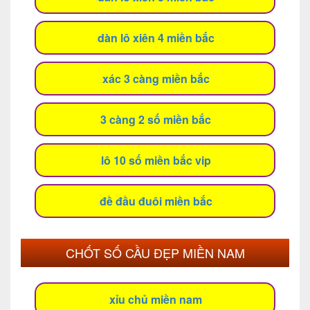
dàn lô xiên 4 miền bắc
xác 3 càng miền bắc
3 càng 2 số miền bắc
lô 10 số miền bắc vip
đề đầu đuôi miền bắc
CHỐT SỐ CẦU ĐẸP MIỀN NAM
xỉu chủ miền nam