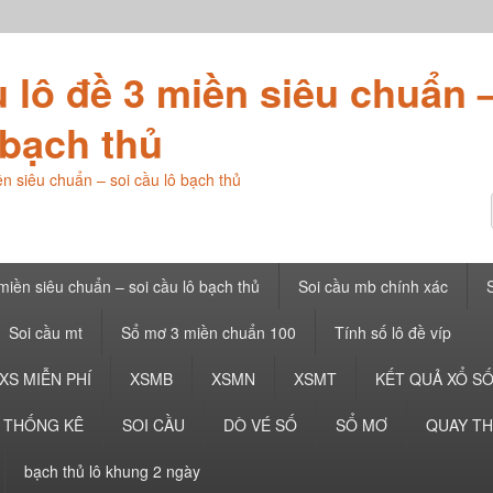
u lô đề 3 miền siêu chuẩn –
 bạch thủ
ền siêu chuẩn – soi cầu lô bạch thủ
 miền siêu chuẩn – soi cầu lô bạch thủ
Soi cầu mb chính xác
Soi cầu mt
Sổ mơ 3 miền chuẩn 100
Tính số lô đề víp
XS MIỄN PHÍ
XSMB
XSMN
XSMT
KẾT QUẢ XỔ S
THỐNG KÊ
SOI CẦU
DÒ VÉ SỐ
SỔ MƠ
QUAY T
bạch thủ lô khung 2 ngày