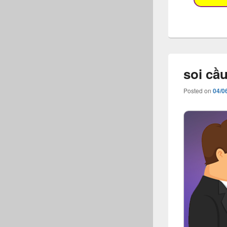
soi cầ
Posted on
04/0