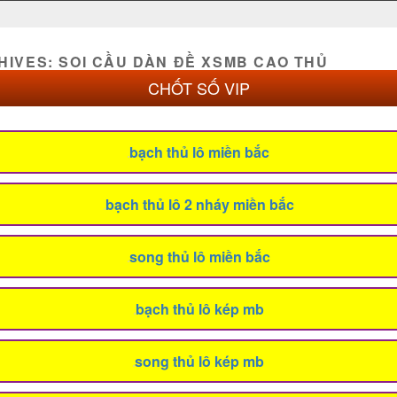
HIVES:
SOI CẦU DÀN ĐỀ XSMB CAO THỦ
CHỐT SỐ VIP
bạch thủ lô miền bắc
bạch thủ lô 2 nháy miền bắc
song thủ lô miền bắc
bạch thủ lô kép mb
song thủ lô kép mb