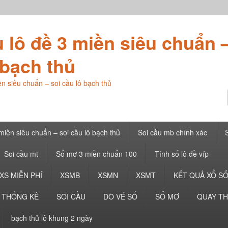
u lô đề 3 miền siêu chuẩn –
 bạch thủ
ền siêu chuẩn – soi cầu lô bạch thủ
 miền siêu chuẩn – soi cầu lô bạch thủ
Soi cầu mb chính xác
Soi cầu mt
Sổ mơ 3 miền chuẩn 100
Tính số lô đề víp
XS MIỄN PHÍ
XSMB
XSMN
XSMT
KẾT QUẢ XỔ S
THỐNG KÊ
SOI CẦU
DÒ VÉ SỐ
SỔ MƠ
QUAY T
bạch thủ lô khung 2 ngày