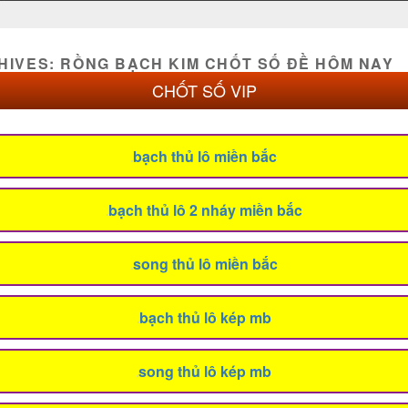
HIVES:
RỒNG BẠCH KIM CHỐT SỐ ĐỀ HÔM NAY
CHỐT SỐ VIP
bạch thủ lô miền bắc
bạch thủ lô 2 nháy miền bắc
song thủ lô miền bắc
bạch thủ lô kép mb
song thủ lô kép mb