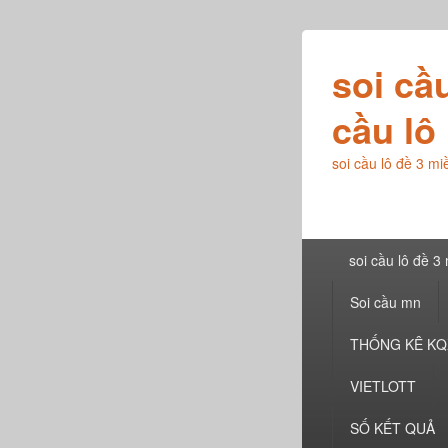
soi cầ
cầu lô
soi cầu lô đề 3 mi
Primary
soi cầu lô đề 3
menu
Soi cầu mn
THỐNG KÊ KQ
VIETLOTT
SỐ KẾT QUẢ