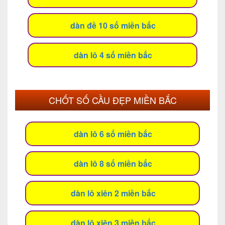
dàn đề 10 số miền bắc
dàn lô 4 số miền bắc
CHỐT SỐ CẦU ĐẸP MIỀN BẮC
dàn lô 6 số miền bắc
dàn lô 8 số miền bắc
dàn lô xiên 2 miền bắc
dàn lô xiên 3 miền bắc