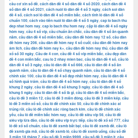
cầu cơ xin số đề
,
cách dàn đề 4 số dàn đề 4 số 2020
,
cách dàn đề 4
số dàn đề 4 số 2021
,
cách nuôi lô dàn đề 4 số 3 ngày
,
cách soi dàn
đề 4 số
,
cách soi lô dàn đề 4 số miền bắc
,
cách tính lô dàn đề 4 số
chuẩn 100
,
cách vào tiền nuôi lô dàn đề 4 số 5 ngày
,
cap lo bach thu
dep nhat hom nay
,
cap lo bach thu hom nay
,
cặp lô dàn đề 4 số ngày
hôm nay
,
cầu 4 số vip
,
cầu chuẩn ăn chắc
,
cầu dàn đề 4 số ăn quanh
năm
,
cầu dàn đề 4 số miền bắc
,
cầu dàn đề hôm nay 12 số
,
cầu dàn
đề hôm nay 206
,
cầu dàn đề hôm nay 4 số cuối
,
cầu dàn đề hôm nay
âm lich
,
cầu dàn đề hôm nay k+
,
cầu dàn đề hôm nay thủ
,
cầu dàn đề
xổ số 30 ngày
,
Cầu de 4 con
,
cầu đề 4 số vip miền bắc
,
cầu đẹp dàn
đề 4 con miền bắc
,
cau lo 2 nhay mien bac
,
cầu lô dàn đề 4 số
,
cầu lô
dàn đề 4 số 3 ngày
,
cầu lô dàn đề 4 số 666
,
cầu lô dàn đề 4 số ăn
quanh năm
,
cầu lô dàn đề 4 số chạy quanh năm
,
cầu lô dàn đề 4 số
chính xác 100
,
cầu lô dàn đề 4 số đẹp nhất hôm nay
,
cầu lô dàn đề 4
số hình quả trám
,
cầu lô dàn đề 4 số hôm nay
,
cầu lô dàn đề 4 số
khung 2 ngày
,
cầu lô dàn đề 4 số khung 3 ngày
,
cầu lô dàn đề 4 số
khung 5 ngày
,
cầu lô dàn đề 4 số là gì
,
cầu lô dàn đề 4 số miền bắc
,
cầu lô đề 3 miền 12
,
cầu lô đề 3 miền đông
,
cầu lô đề 3 miền kép
,
cầu
lô đề 3 miền xổ số
,
cầu lô đề chính xác 50
,
cầu lô đề chính xác ai
trúng rồi
,
cầu lô đề chính xác rông bach kim
,
cầu lô đề chính xác
yếu
,
cầu lô đề miền bắc hôm nay
,
cầu lô đề siêu vip 56
,
cầu lô đề
siêu vip lừa đảo
,
cầu lô đề siêu vip trực tiếp
,
cầu lô đề xổ số 777
,
cầu
lô đề xổ số chuẩn
,
cầu lô đề xsmb bất bại
,
cầu lô đề xsmb đề
,
cầu lô
đề xsmb gia mã
,
cầu lô đề xsmb lô
,
cầu lô đề xsmb uống
,
cầu số đề
3 miền 18 tháng 7
,
cầu số đề 3 miền 9999
,
cầu số đề 3 miền it
,
cầu