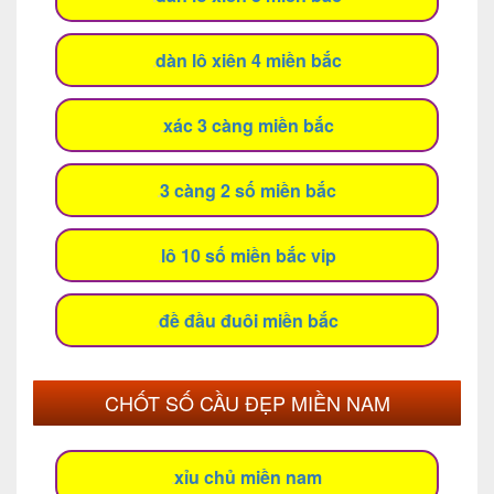
dàn lô xiên 4 miền bắc
xác 3 càng miền bắc
3 càng 2 số miền bắc
lô 10 số miền bắc vip
đề đầu đuôi miền bắc
CHỐT SỐ CẦU ĐẸP MIỀN NAM
xỉu chủ miền nam