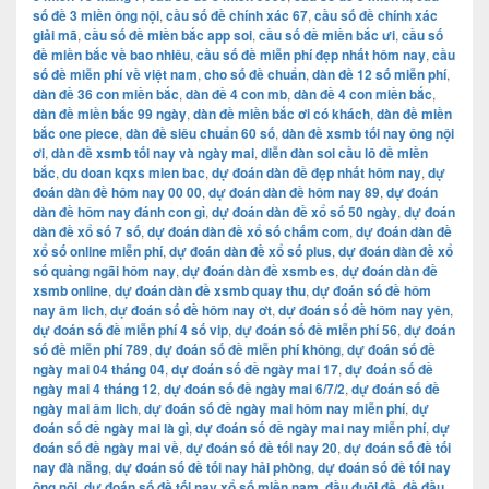
số đề 3 miền ông nội
,
cầu số đề chính xác 67
,
cầu số đề chính xác
giải mã
,
cầu số đề miền bắc app soi
,
cầu số đề miền bắc ưi
,
cầu số
đề miền bắc về bao nhiêu
,
cầu số đề miễn phí đẹp nhất hôm nay
,
cầu
số đề miễn phí về việt nam
,
cho số đề chuẩn
,
dàn đề 12 số miễn phí
,
dàn đề 36 con miền bắc
,
dàn đề 4 con mb
,
dàn đề 4 con miền bắc
,
dàn đề miền bắc 99 ngày
,
dàn đề miền bắc ơi có khách
,
dàn đề miền
bắc one piece
,
dàn đề siêu chuẩn 60 số
,
dàn đề xsmb tối nay ông nội
ơi
,
dàn đề xsmb tối nay và ngày mai
,
diễn đàn soi cầu lô đề miền
bắc
,
du doan kqxs mien bac
,
dự đoán dàn đề đẹp nhất hôm nay
,
dự
đoán dàn đề hôm nay 00 00
,
dự đoán dàn đề hôm nay 89
,
dự đoán
dàn đề hôm nay đánh con gì
,
dự đoán dàn đề xổ số 50 ngày
,
dự đoán
dàn đề xổ số 7 số
,
dự đoán dàn đề xổ số chấm com
,
dự đoán dàn đề
xổ số online miễn phí
,
dự đoán dàn đề xổ số plus
,
dự đoán dàn đề xổ
số quảng ngãi hôm nay
,
dự đoán dàn đề xsmb es
,
dự đoán dàn đề
xsmb online
,
dự đoán dàn đề xsmb quay thu
,
dự đoán số đề hôm
nay âm lich
,
dự đoán số đề hôm nay ơt
,
dự đoán số đề hôm nay yên
,
dự đoán số đề miễn phí 4 số vip
,
dự đoán số đề miễn phí 56
,
dự đoán
số đề miễn phí 789
,
dự đoán số đề miễn phí không
,
dự đoán số đề
ngày mai 04 tháng 04
,
dự đoán số đề ngày mai 17
,
dự đoán số đề
ngày mai 4 tháng 12
,
dự đoán số đề ngày mai 6/7/2
,
dự đoán số đề
ngày mai âm lich
,
dự đoán số đề ngày mai hôm nay miễn phí
,
dự
đoán số đề ngày mai là gì
,
dự đoán số đề ngày mai nay miễn phí
,
dự
đoán số đề ngày mai về
,
dự đoán số đề tối nay 20
,
dự đoán số đề tối
nay đà nẵng
,
dự đoán số đề tối nay hải phòng
,
dự đoán số đề tối nay
ông nội
,
dự đoán số đề tối nay xổ số miền nam
,
đầu đuôi đề
,
đề đầu