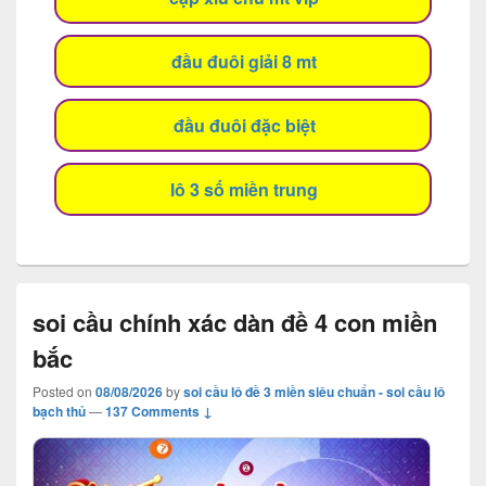
đầu đuôi giải 8 mt
đầu đuôi đặc biệt
lô 3 số miền trung
soi cầu chính xác dàn đề 4 con miền
bắc
Posted on
08/08/2026
by
soi cầu lô đề 3 miền siêu chuẩn - soi cầu lô
bạch thủ
—
137 Comments ↓