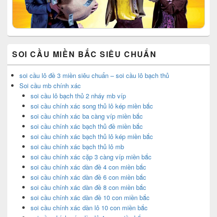
SOI CẦU MIỀN BẮC SIÊU CHUẨN
soi cầu lô đề 3 miền siêu chuẩn – soi cầu lô bạch thủ
Soi cầu mb chính xác
soi cầu lô bạch thủ 2 nháy mb víp
soi cầu chính xác song thủ lô kép miền bắc
soi cầu chính xác ba càng víp miền bắc
soi cầu chính xác bạch thủ đề miền bắc
soi cầu chính xác bạch thủ lô kép miền bắc
soi cầu chính xác bạch thủ lô mb
soi cầu chính xác cặp 3 càng víp miền bắc
soi cầu chính xác dàn đề 4 con miền bắc
soi cầu chính xác dàn đề 6 con miền bắc
soi cầu chính xác dàn đề 8 con miền bắc
soi cầu chính xác dàn đề 10 con miền bắc
soi cầu chính xác dàn lô 10 con miền bắc