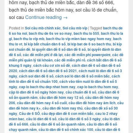
hôm nay, bạch thủ de miền bắc, dàn đề 36 số 666,
bạch thủ de miền bắc hôm nay, soi cầu lô de chuẩn,
soi cầu chính xác dàn đề 6 con m
soi cau
Continue reading
→
Posted in
Soi cầu mb chính xác
,
Soi cầu mb víp
|
Tagged
bach thu de
6 so ha noi
,
bach thu de 6s ve so may
,
bach thu lo 555
,
bach thu lo la
gi
,
bach thu lo vip mb
,
bach thu lo vip mien bac ngay hom nay
,
bach
thu lo vt
,
bí kíp bắt chuẩn dàn 6 số
,
bi kip bat de 6 so bach thu
,
bí kíp
soi chuẩn đề
,
bí quyết dàn đề 6 số dàn đề 6 số
,
bí quyết đánh lô dàn
đề 6 số
,
các đề miễn phí ở đà lạt
,
các đề miễn phí powerpoint
,
các đề
miễn phí quản lý tài khoản
,
các đề miễn phí rổ
,
cách bắt dàn đề 6 số
khung 5 ngày
,
cách cầu cơ xin số đề
,
cách dàn đề 6 số dàn đề 6 số
2020
,
cách dàn đề 6 số dàn đề 6 số 2021
,
cách nuôi lô dàn đề 6 số 3
ngày
,
cách soi dàn đề 6 số
,
cách soi lô dàn đề 6 số miền bắc
,
cách
tính lô dàn đề 6 số chuẩn 100
,
cách vào tiền nuôi lô dàn đề 6 số 5
ngày
,
cap lo bach thu dep nhat hom nay
,
cap lo bach thu hom nay
,
cặp lô dàn đề 6 số ngày hôm nay
,
cầu chuẩn đề 6 số
,
cầu dàn đề 6
số ăn quanh năm
,
cầu dàn đề hôm nay 12 số
,
cầu dàn đề hôm nay
206
,
cầu dàn đề hôm nay 4 số cuối
,
cầu dàn đề hôm nay âm lich
,
cầu
dàn đề hôm nay k+
,
cầu dàn đề hôm nay thủ
,
cầu dàn đề xổ số 30
ngày
,
Cầu de 6 SỐ
,
cầu đẹp dàn đề 6 con miền bắc
,
cau lo 2 nhay
mien bac
,
cầu lô dàn đề 6 số
,
cầu lô dàn đề 6 số 3 ngày
,
cầu lô dàn
đề 6 số 666
,
cầu lô dàn đề 6 số ăn quanh năm
,
cầu lô dàn đề 6 số
chạy quanh năm
,
cầu lô dàn đề 6 số chính xác 100
,
cầu lô dàn đề 6