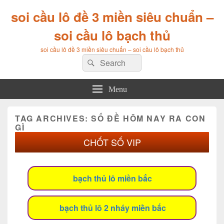
soi cầu lô đề 3 miền siêu chuẩn –
soi cầu lô bạch thủ
soi cầu lô đề 3 miền siêu chuẩn – soi cầu lô bạch thủ
Search
Search
for:
Menu
TAG ARCHIVES:
SỐ ĐỀ HÔM NAY RA CON
GÌ
CHỐT SỐ VIP
bạch thủ lô miền bắc
bạch thủ lô 2 nháy miền bắc