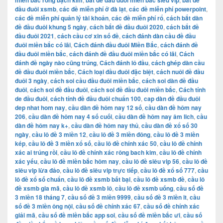
đầu đuôi xsmb
,
các đề miễn phí ở đà lạt
,
các đề miễn phí powerpoint
,
các đề miễn phí quản lý tài khoản
,
các đề miễn phí rổ
,
cách bắt dàn
đề đầu đuôi khung 5 ngày
,
cách bắt đề đầu đuôi 2020
,
cách bắt đề
đầu đuôi 2021
,
cách cầu cơ xin số đề
,
cách đánh dàn cầu đề đầu
đuôi miền bắc có lãi
,
Cách đánh đầu đuôi Miền Bắc
,
cách đánh đề
đầu đuôi miền bắc
,
cách đánh đề đầu đuôi miền bắc có lãi
,
Cách
đánh đề ngày nào cũng trúng
,
Cách đánh lô đầu
,
cách ghép dàn cầu
đề đầu đuôi miền bắc
,
Cách loại đầu đuôi đặc biệt
,
cách nuôi đề đầu
đuôi 3 ngày
,
cách soi cầu đầu đuôi miền bắc
,
cách soi dàn đề đầu
đuôi
,
cách soi đề đầu đuôi
,
cách soi đề đầu đuôi miền bắc
,
Cách tính
de đầu đuôi
,
cách tính đề đầu đuôi chuẩn 100
,
cap dàn đề đầu đuôi
dep nhat hom nay
,
cầu dàn đề hôm nay 12 số
,
cầu dàn đề hôm nay
206
,
cầu dàn đề hôm nay 4 số cuối
,
cầu dàn đề hôm nay âm lich
,
cầu
dàn đề hôm nay k+
,
cầu dàn đề hôm nay thủ
,
cầu dàn đề xổ số 30
ngày
,
cầu lô đề 3 miền 12
,
cầu lô đề 3 miền đông
,
cầu lô đề 3 miền
kép
,
cầu lô đề 3 miền xổ số
,
cầu lô đề chính xác 50
,
cầu lô đề chính
xác ai trúng rồi
,
cầu lô đề chính xác rông bach kim
,
cầu lô đề chính
xác yếu
,
cầu lô đề miền bắc hôm nay
,
cầu lô đề siêu vip 56
,
cầu lô đề
siêu vip lừa đảo
,
cầu lô đề siêu vip trực tiếp
,
cầu lô đề xổ số 777
,
cầu
lô đề xổ số chuẩn
,
cầu lô đề xsmb bất bại
,
cầu lô đề xsmb đề
,
cầu lô
đề xsmb gia mã
,
cầu lô đề xsmb lô
,
cầu lô đề xsmb uống
,
cầu số đề
3 miền 18 tháng 7
,
cầu số đề 3 miền 9999
,
cầu số đề 3 miền it
,
cầu
số đề 3 miền ông nội
,
cầu số đề chính xác 67
,
cầu số đề chính xác
giải mã
,
cầu số đề miền bắc app soi
,
cầu số đề miền bắc ưi
,
cầu số