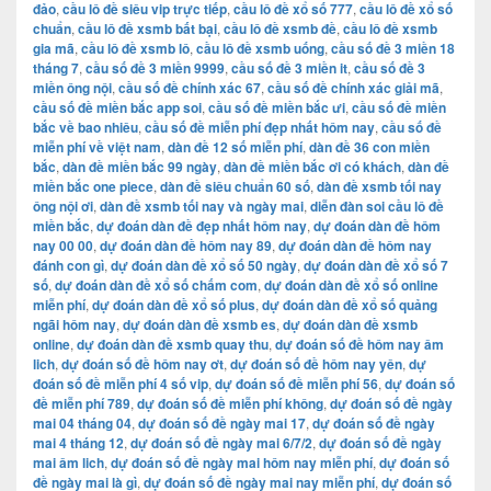
đảo
,
cầu lô đề siêu vip trực tiếp
,
cầu lô đề xổ số 777
,
cầu lô đề xổ số
chuẩn
,
cầu lô đề xsmb bất bại
,
cầu lô đề xsmb đề
,
cầu lô đề xsmb
gia mã
,
cầu lô đề xsmb lô
,
cầu lô đề xsmb uống
,
cầu số đề 3 miền 18
tháng 7
,
cầu số đề 3 miền 9999
,
cầu số đề 3 miền it
,
cầu số đề 3
miền ông nội
,
cầu số đề chính xác 67
,
cầu số đề chính xác giải mã
,
cầu số đề miền bắc app soi
,
cầu số đề miền bắc ưi
,
cầu số đề miền
bắc về bao nhiêu
,
cầu số đề miễn phí đẹp nhất hôm nay
,
cầu số đề
miễn phí về việt nam
,
dàn đề 12 số miễn phí
,
dàn đề 36 con miền
bắc
,
dàn đề miền bắc 99 ngày
,
dàn đề miền bắc ơi có khách
,
dàn đề
miền bắc one piece
,
dàn đề siêu chuẩn 60 số
,
dàn đề xsmb tối nay
ông nội ơi
,
dàn đề xsmb tối nay và ngày mai
,
diễn đàn soi cầu lô đề
miền bắc
,
dự đoán dàn đề đẹp nhất hôm nay
,
dự đoán dàn đề hôm
nay 00 00
,
dự đoán dàn đề hôm nay 89
,
dự đoán dàn đề hôm nay
đánh con gì
,
dự đoán dàn đề xổ số 50 ngày
,
dự đoán dàn đề xổ số 7
số
,
dự đoán dàn đề xổ số chấm com
,
dự đoán dàn đề xổ số online
miễn phí
,
dự đoán dàn đề xổ số plus
,
dự đoán dàn đề xổ số quảng
ngãi hôm nay
,
dự đoán dàn đề xsmb es
,
dự đoán dàn đề xsmb
online
,
dự đoán dàn đề xsmb quay thu
,
dự đoán số đề hôm nay âm
lich
,
dự đoán số đề hôm nay ơt
,
dự đoán số đề hôm nay yên
,
dự
đoán số đề miễn phí 4 số vip
,
dự đoán số đề miễn phí 56
,
dự đoán số
đề miễn phí 789
,
dự đoán số đề miễn phí không
,
dự đoán số đề ngày
mai 04 tháng 04
,
dự đoán số đề ngày mai 17
,
dự đoán số đề ngày
mai 4 tháng 12
,
dự đoán số đề ngày mai 6/7/2
,
dự đoán số đề ngày
mai âm lich
,
dự đoán số đề ngày mai hôm nay miễn phí
,
dự đoán số
đề ngày mai là gì
,
dự đoán số đề ngày mai nay miễn phí
,
dự đoán số