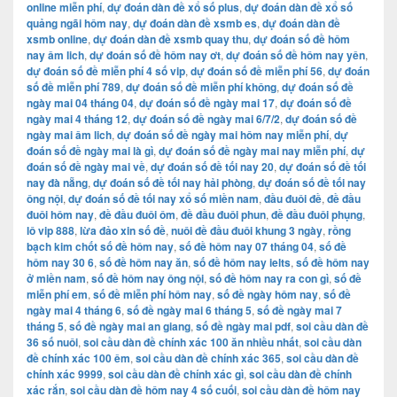
online miễn phí
,
dự đoán dàn đề xổ số plus
,
dự đoán dàn đề xổ số
quảng ngãi hôm nay
,
dự đoán dàn đề xsmb es
,
dự đoán dàn đề
xsmb online
,
dự đoán dàn đề xsmb quay thu
,
dự đoán số đề hôm
nay âm lich
,
dự đoán số đề hôm nay ơt
,
dự đoán số đề hôm nay yên
,
dự đoán số đề miễn phí 4 số vip
,
dự đoán số đề miễn phí 56
,
dự đoán
số đề miễn phí 789
,
dự đoán số đề miễn phí không
,
dự đoán số đề
ngày mai 04 tháng 04
,
dự đoán số đề ngày mai 17
,
dự đoán số đề
ngày mai 4 tháng 12
,
dự đoán số đề ngày mai 6/7/2
,
dự đoán số đề
ngày mai âm lich
,
dự đoán số đề ngày mai hôm nay miễn phí
,
dự
đoán số đề ngày mai là gì
,
dự đoán số đề ngày mai nay miễn phí
,
dự
đoán số đề ngày mai về
,
dự đoán số đề tối nay 20
,
dự đoán số đề tối
nay đà nẵng
,
dự đoán số đề tối nay hải phòng
,
dự đoán số đề tối nay
ông nội
,
dự đoán số đề tối nay xổ số miền nam
,
đầu đuôi đề
,
đề đầu
đuôi hôm nay
,
đề đầu đuôi ôm
,
đề đầu đuôi phun
,
đề đầu đuôi phụng
,
lô vip 888
,
lừa đảo xin số đề
,
nuôi đề đầu đuôi khung 3 ngày
,
rồng
bạch kim chốt số đề hôm nay
,
số đề hôm nay 07 tháng 04
,
số đề
hôm nay 30 6
,
số đề hôm nay ăn
,
số đề hôm nay ielts
,
số đề hôm nay
ở miền nam
,
số đề hôm nay ông nội
,
số đề hôm nay ra con gì
,
số đề
miễn phí em
,
số đề miễn phí hôm nay
,
số đề ngày hôm nay
,
số đề
ngày mai 4 tháng 6
,
số đề ngày mai 6 tháng 5
,
số đề ngày mai 7
tháng 5
,
số đề ngày mai an giang
,
số đề ngày mai pdf
,
soi cầu dàn đề
36 số nuôi
,
soi cầu dàn đề chính xác 100 ăn nhiều nhất
,
soi cầu dàn
đề chính xác 100 êm
,
soi cầu dàn đề chính xác 365
,
soi cầu dàn đề
chính xác 9999
,
soi cầu dàn đề chính xác gì
,
soi cầu dàn đề chính
xác rắn
,
soi cầu dàn đề hôm nay 4 số cuối
,
soi cầu dàn đề hôm nay