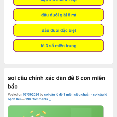
đầu đuôi giải 8 mt
đầu đuôi đặc biệt
lô 3 số miền trung
soi cầu chính xác dàn đề 8 con miền
bắc
Posted on
07/08/2026
by
soi cầu lô đề 3 miền siêu chuẩn - soi cầu lô
bạch thủ
—
198 Comments ↓