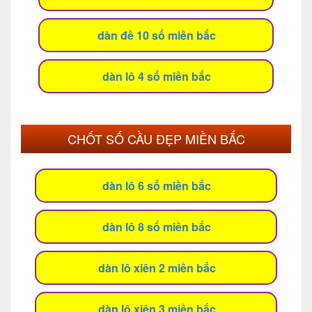
dàn đề 10 số miền bắc
dàn lô 4 số miền bắc
CHỐT SỐ CẦU ĐẸP MIỀN BẮC
dàn lô 6 số miền bắc
dàn lô 8 số miền bắc
dàn lô xiên 2 miền bắc
dàn lô xiên 3 miền bắc