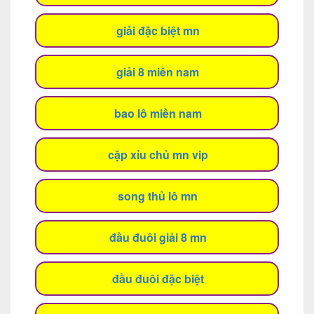
giải đặc biệt mn
giải 8 miền nam
bao lô miền nam
cặp xỉu chủ mn vip
song thủ lô mn
đầu đuôi giải 8 mn
đầu đuôi đặc biệt