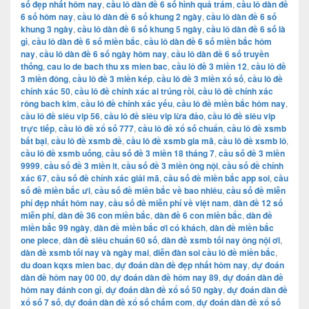
số đẹp nhất hôm nay
,
cầu lô dàn đề 6 số hình quả trám
,
cầu lô dàn đề
6 số hôm nay
,
cầu lô dàn đề 6 số khung 2 ngày
,
cầu lô dàn đề 6 số
khung 3 ngày
,
cầu lô dàn đề 6 số khung 5 ngày
,
cầu lô dàn đề 6 số là
gì
,
cầu lô dàn đề 6 số miền bắc
,
cầu lô dàn đề 6 số miền bắc hôm
nay
,
cầu lô dàn đề 6 số ngày hôm nay
,
cầu lô dàn đề 6 số truyền
thống
,
cau lo de bach thu xs mien bac
,
cầu lô đề 3 miền 12
,
cầu lô đề
3 miền đông
,
cầu lô đề 3 miền kép
,
cầu lô đề 3 miền xổ số
,
cầu lô đề
chính xác 50
,
cầu lô đề chính xác ai trúng rồi
,
cầu lô đề chính xác
rông bach kim
,
cầu lô đề chính xác yếu
,
cầu lô đề miền bắc hôm nay
,
cầu lô đề siêu vip 56
,
cầu lô đề siêu vip lừa đảo
,
cầu lô đề siêu vip
trực tiếp
,
cầu lô đề xổ số 777
,
cầu lô đề xổ số chuẩn
,
cầu lô đề xsmb
bất bại
,
cầu lô đề xsmb đề
,
cầu lô đề xsmb gia mã
,
cầu lô đề xsmb lô
,
cầu lô đề xsmb uống
,
cầu số đề 3 miền 18 tháng 7
,
cầu số đề 3 miền
9999
,
cầu số đề 3 miền it
,
cầu số đề 3 miền ông nội
,
cầu số đề chính
xác 67
,
cầu số đề chính xác giải mã
,
cầu số đề miền bắc app soi
,
cầu
số đề miền bắc ưi
,
cầu số đề miền bắc về bao nhiêu
,
cầu số đề miễn
phí đẹp nhất hôm nay
,
cầu số đề miễn phí về việt nam
,
dàn đề 12 số
miễn phí
,
dàn đề 36 con miền bắc
,
dàn đề 6 con miền bắc
,
dàn đề
miền bắc 99 ngày
,
dàn đề miền bắc ơi có khách
,
dàn đề miền bắc
one piece
,
dàn đề siêu chuẩn 60 số
,
dàn đề xsmb tối nay ông nội ơi
,
dàn đề xsmb tối nay và ngày mai
,
diễn đàn soi cầu lô đề miền bắc
,
du doan kqxs mien bac
,
dự đoán dàn đề đẹp nhất hôm nay
,
dự đoán
dàn đề hôm nay 00 00
,
dự đoán dàn đề hôm nay 89
,
dự đoán dàn đề
hôm nay đánh con gì
,
dự đoán dàn đề xổ số 50 ngày
,
dự đoán dàn đề
xổ số 7 số
,
dự đoán dàn đề xổ số chấm com
,
dự đoán dàn đề xổ số