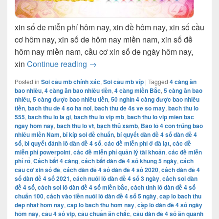
xin số de miễn phí hôm nay, xin đề hôm nay, xin số cầu
cơ hôm nay, xin số de hôm nay miền nam, xin số đề
hôm nay miền nam, cầu cơ xin số de ngày hôm nay,
soi cầu chính xác dàn đề 4 con miền 
xin
Continue reading
→
Posted in
Soi cầu mb chính xác
,
Soi cầu mb víp
|
Tagged
4 càng ăn
bao nhiêu
,
4 càng ăn bao nhiêu tiền
,
4 càng miền Bắc
,
5 càng ăn bao
nhiêu
,
5 càng được bao nhiêu tiền
,
50 nghìn 4 càng được bao nhiêu
tiền
,
bach thu de 4 so ha noi
,
bach thu de 4s ve so may
,
bach thu lo
555
,
bach thu lo la gi
,
bach thu lo vip mb
,
bach thu lo vip mien bac
ngay hom nay
,
bach thu lo vt
,
bạch thủ xsmb
,
Bao lô 4 con trúng bao
nhiêu miền Nam
,
bí kíp soi đề chuẩn
,
bí quyết dàn đề 4 số dàn đề 4
số
,
bí quyết đánh lô dàn đề 4 số
,
các đề miễn phí ở đà lạt
,
các đề
miễn phí powerpoint
,
các đề miễn phí quản lý tài khoản
,
các đề miễn
phí rổ
,
Cách bắt 4 càng
,
cách bắt dàn đề 4 số khung 5 ngày
,
cách
cầu cơ xin số đề
,
cách dàn đề 4 số dàn đề 4 số 2020
,
cách dàn đề 4
số dàn đề 4 số 2021
,
cách nuôi lô dàn đề 4 số 3 ngày
,
cách soi dàn
đề 4 số
,
cách soi lô dàn đề 4 số miền bắc
,
cách tính lô dàn đề 4 số
chuẩn 100
,
cách vào tiền nuôi lô dàn đề 4 số 5 ngày
,
cap lo bach thu
dep nhat hom nay
,
cap lo bach thu hom nay
,
cặp lô dàn đề 4 số ngày
hôm nay
,
cầu 4 số vip
,
cầu chuẩn ăn chắc
,
cầu dàn đề 4 số ăn quanh