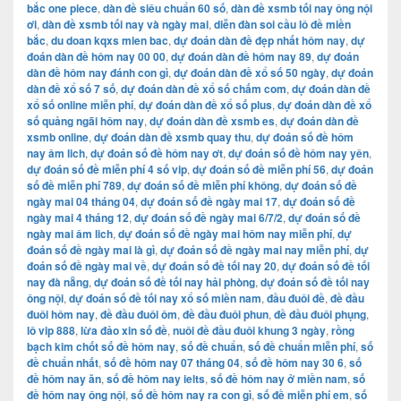
bắc one piece
,
dàn đề siêu chuẩn 60 số
,
dàn đề xsmb tối nay ông nội
ơi
,
dàn đề xsmb tối nay và ngày mai
,
diễn đàn soi cầu lô đề miền
bắc
,
du doan kqxs mien bac
,
dự đoán dàn đề đẹp nhất hôm nay
,
dự
đoán dàn đề hôm nay 00 00
,
dự đoán dàn đề hôm nay 89
,
dự đoán
dàn đề hôm nay đánh con gì
,
dự đoán dàn đề xổ số 50 ngày
,
dự đoán
dàn đề xổ số 7 số
,
dự đoán dàn đề xổ số chấm com
,
dự đoán dàn đề
xổ số online miễn phí
,
dự đoán dàn đề xổ số plus
,
dự đoán dàn đề xổ
số quảng ngãi hôm nay
,
dự đoán dàn đề xsmb es
,
dự đoán dàn đề
xsmb online
,
dự đoán dàn đề xsmb quay thu
,
dự đoán số đề hôm
nay âm lich
,
dự đoán số đề hôm nay ơt
,
dự đoán số đề hôm nay yên
,
dự đoán số đề miễn phí 4 số vip
,
dự đoán số đề miễn phí 56
,
dự đoán
số đề miễn phí 789
,
dự đoán số đề miễn phí không
,
dự đoán số đề
ngày mai 04 tháng 04
,
dự đoán số đề ngày mai 17
,
dự đoán số đề
ngày mai 4 tháng 12
,
dự đoán số đề ngày mai 6/7/2
,
dự đoán số đề
ngày mai âm lich
,
dự đoán số đề ngày mai hôm nay miễn phí
,
dự
đoán số đề ngày mai là gì
,
dự đoán số đề ngày mai nay miễn phí
,
dự
đoán số đề ngày mai về
,
dự đoán số đề tối nay 20
,
dự đoán số đề tối
nay đà nẵng
,
dự đoán số đề tối nay hải phòng
,
dự đoán số đề tối nay
ông nội
,
dự đoán số đề tối nay xổ số miền nam
,
đầu đuôi đề
,
đề đầu
đuôi hôm nay
,
đề đầu đuôi ôm
,
đề đầu đuôi phun
,
đề đầu đuôi phụng
,
lô vip 888
,
lừa đảo xin số đề
,
nuôi đề đầu đuôi khung 3 ngày
,
rồng
bạch kim chốt số đề hôm nay
,
số đề chuẩn
,
số đề chuẩn miễn phí
,
số
đề chuẩn nhất
,
số đề hôm nay 07 tháng 04
,
số đề hôm nay 30 6
,
số
đề hôm nay ăn
,
số đề hôm nay ielts
,
số đề hôm nay ở miền nam
,
số
đề hôm nay ông nội
,
số đề hôm nay ra con gì
,
số đề miễn phí em
,
số