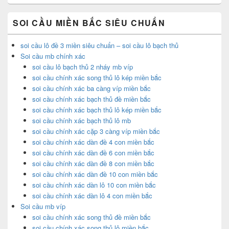
SOI CẦU MIỀN BẮC SIÊU CHUẨN
soi cầu lô đề 3 miền siêu chuẩn – soi cầu lô bạch thủ
Soi cầu mb chính xác
soi cầu lô bạch thủ 2 nháy mb víp
soi cầu chính xác song thủ lô kép miền bắc
soi cầu chính xác ba càng víp miền bắc
soi cầu chính xác bạch thủ đề miền bắc
soi cầu chính xác bạch thủ lô kép miền bắc
soi cầu chính xác bạch thủ lô mb
soi cầu chính xác cặp 3 càng víp miền bắc
soi cầu chính xác dàn đề 4 con miền bắc
soi cầu chính xác dàn đề 6 con miền bắc
soi cầu chính xác dàn đề 8 con miền bắc
soi cầu chính xác dàn đề 10 con miền bắc
soi cầu chính xác dàn lô 10 con miền bắc
soi cầu chính xác dàn lô 4 con miền bắc
Soi cầu mb víp
soi cầu chính xác song thủ đề miền bắc
soi cầu chính xác song thủ lô miền bắc