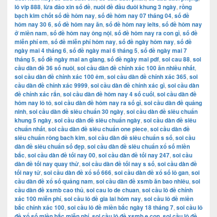
lô vip 888
,
lừa đảo xin số đề
,
nuôi đề đầu đuôi khung 3 ngày
,
rồng
bạch kim chốt số đề hôm nay
,
số đề hôm nay 07 tháng 04
,
số đề
hôm nay 30 6
,
số đề hôm nay ăn
,
số đề hôm nay ielts
,
số đề hôm nay
ở miền nam
,
số đề hôm nay ông nội
,
số đề hôm nay ra con gì
,
số đề
miễn phí em
,
số đề miễn phí hôm nay
,
số đề ngày hôm nay
,
số đề
ngày mai 4 tháng 6
,
số đề ngày mai 6 tháng 5
,
số đề ngày mai 7
tháng 5
,
số đề ngày mai an giang
,
số đề ngày mai pdf
,
soi cau 88
,
soi
cầu dàn đề 36 số nuôi
,
soi cầu dàn đề chính xác 100 ăn nhiều nhất
,
soi cầu dàn đề chính xác 100 êm
,
soi cầu dàn đề chính xác 365
,
soi
cầu dàn đề chính xác 9999
,
soi cầu dàn đề chính xác gì
,
soi cầu dàn
đề chính xác rắn
,
soi cầu dàn đề hôm nay 4 số cuối
,
soi cầu dàn đề
hôm nay lô tô
,
soi cầu dàn đề hôm nay ra số gì
,
soi cầu dàn đề quảng
ninh
,
soi cầu dàn đề siêu chuẩn 30 ngày
,
soi cầu dàn đề siêu chuẩn
khung 5 ngày
,
soi cầu dàn đề siêu chuẩn ngày
,
soi cầu dàn đề siêu
chuẩn nhất
,
soi cầu dàn đề siêu chuẩn one piece
,
soi cầu dàn đề
siêu chuẩn rông bach kim
,
soi cầu dàn đề siêu chuẩn s số
,
soi cầu
dàn đề siêu chuẩn số đẹp
,
soi cầu dàn đề siêu chuẩn xổ số miền
bắc
,
soi cầu dàn đề tối nay 00
,
soi cầu dàn đề tối nay 247
,
soi cầu
dàn đề tối nay quay thử
,
soi cầu dàn đề tối nay s số
,
soi cầu dàn đề
tối nay tử
,
soi cầu dàn đề xổ số 666
,
soi cầu dàn đề xổ số lô gan
,
soi
cầu dàn đề xổ số quảng nam
,
soi cầu dàn đề xsmb ăn bao nhiêu
,
soi
cầu dàn đề xsmb cao thủ
,
soi cau lo de chuan
,
soi cầu lô đề chính
xác 100 miễn phí
,
soi cầu lô đề gia lai hôm nay
,
soi cầu lô đề miền
bắc chính xác 100
,
soi cầu lô đề miền bắc ngày 18 tháng 7
,
soi cầu lô
đề xổ số miền bắc miễn phí
,
soi cầu lô đề xsmb e con
,
soi cầu lô đề