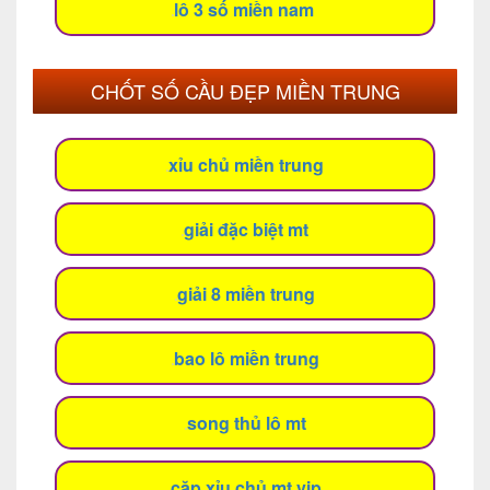
lô 3 số miền nam
CHỐT SỐ CẦU ĐẸP MIỀN TRUNG
xỉu chủ miền trung
giải đặc biệt mt
giải 8 miền trung
bao lô miền trung
song thủ lô mt
cặp xỉu chủ mt vip