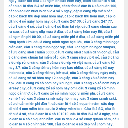
ngày
,
cách soi cầu 3 càng miền bắc hôm nay
,
cách soi dàn lô 4 số
,
cách soi lô dàn lô 4 số miền bắc
,
cách tính lô dàn lô 4 số chuẩn 100
,
cách vào tiền nuôi lô dàn lô 4 số 5 ngày
,
cặp 3 càng víp miền bắc
,
cap lo bach thu dep nhat hom nay
,
cap lo bach thu hom nay
,
cặp lô
dàn lô 4 số ngày hôm nay
,
cầu 3 càng 247 36
,
cầu 3 càng 247 77
,
cầu 3 càng 4 số
,
cầu 3 càng 4 số thần tài vip
,
cầu 3 càng chuẩn xác
ra sao
,
cầu 3 càng elig mua ở đầu
,
cầu 3 càng hôm nay 56
,
cầu 3
càng miễn phí 00 00
,
cầu 3 càng miễn phí ơ đâu
,
cầu 3 càng miễn phí
rồng bạch kim
,
cầu 3 càng minh ngọc bạc liêu
,
cầu 3 càng minh ngọc
diễn đàn
,
cầu 3 càng minh ngọc vip
,
cầu 3 càng minh ngọc yimpaş
,
cầu 3 càng siêu chuẩn 6000
,
cầu 3 càng siêu chuẩn danh con gì
,
cầu
3 càng siêu chuẩn tại miền bắc
,
cầu 3 càng siêu vip 6 số
,
cầu 3 càng
siêu vip rồng vàng
,
cầu 3 càng siêu vip về việt nam
,
cầu 3 càng tối
nay 8/7
,
cầu 3 càng tối nay hôm nay bao nhiêu
,
cầu 3 càng tối nay
indonesia
,
cầu 3 càng tối nay kết quả
,
cầu 3 càng tối nay ngày mấy
,
cầu 3 càng xổ số hôm nay 12 con giáp
,
cầu 3 càng xổ số hôm nay
apk
,
cầu 3 càng xổ số hôm nay khung 2
,
cầu 3 càng xổ số hôm nay o
jersey city
,
cầu 3 càng xổ số hôm nay omi
,
cầu 3 càng xổ số minh
ngọc cần thơ
,
cầu 3 càng xổ số minh ngọc yi miễn phí
,
cầu 3 càng
xsmb 4 số
,
cầu 3 càng xsmb ngày hôm nay
,
cầu 3 càng xsmb xskt
,
cầu chuẩn miễn phí dàn 4
,
cầu dàn lô 4 số ăn quanh năm
,
cầu đẹp
dàn lô 4 con miền bắc
,
cau lo 2 nhay mien bac
,
Cầu lô 4 SỐ
,
cầu lô
dàn lô 4 số
,
cầu lô dàn lô 4 số 101010
,
cầu lô dàn lô 4 số 3 ngày
,
cầu
lô dàn lô 4 số ăn quanh năm
,
cầu lô dàn lô 4 số chạy quanh năm
,
cầu
lô dàn lô 4 số chính xác 100
,
cầu lô dàn lô 4 số đẹp nhất hôm nay
,