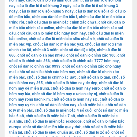
nay
,
cầu lô dàn lô 6 số khung 2 ngày
,
cầu lô dàn lô 6 số khung 3
ngày
,
cầu lô dàn lô 6 số khung 5 ngày
,
cầu lô dàn lô 6 số là gì
,
cầu lô
đề miền bắc
,
chốt các dàn lô miền bắc l
,
chốt cầu dàn lô miền bắc a
trúng rồi
,
chốt cầu dàn lô miền bắc chính xác chưa
,
chốt cầu dàn lô
miền bắc chính xác online
,
chốt cầu dàn lô miền bắc chính xác soi
cầu
,
chốt cầu dàn lô miền bắc ngày hôm nay
,
chốt cầu dàn lô miền
bắc online
,
chốt cầu dàn lô miền bắc siêu chuẩn it
,
chốt cầu dàn lô
miền bắc vip
,
chốt cầu dàn lô miền bắc yaz
,
chốt cầu dàn lô xsmb
chính xác 86
,
chốt số 3 miền
,
chốt số dàn đặc biệt
,
chốt số dàn lô
666
,
chốt số dàn lô ăn bao nhiêu
,
chốt số dàn lô chính xác 100
,
chốt
số dàn lô chính xác 366
,
chốt số dàn lô chính xác 7777 hôm nay
,
chốt số dàn lô chính xác 9999
,
chốt số dàn lô chính xác cho ngày
mai
,
chốt số dàn lô chính xác hôm nay
,
chốt số dàn lô chính xác
miền bắc
,
chốt số dàn lô chính xác uwc
,
chốt số dàn lô gan
,
chốt số
dàn lô hôm nay 365
,
chốt số dàn lô hôm nay de đẹp
,
chốt số dàn lô
hôm nay đề miền trung
,
chốt số dàn lô hôm nay euro
,
chốt số dàn lô
hôm nay lúa
,
chốt số dàn lô hôm nay o union city nj
,
chốt số dàn lô
hôm nay rong bạch kim
,
chốt số dàn lô hôm nay sjc
,
chốt số dàn lô
hôm nay uy tin
,
chốt số dàn lô hôm nay xổ số miền bắc
,
chốt số dàn
lô iv miền bắc
,
chốt số dàn lô miền bắc 4 số cuối
,
chốt số dàn lô miền
bắc 6 số
,
chốt số dàn lô miền bắc 7 số
,
chốt số dàn lô miền bắc
atlantis
,
chốt số dàn lô miền bắc ecolodge
,
chốt số dàn lô miền bắc
europa
,
chốt số dàn lô miền bắc quay thử
,
chốt số dàn lô miền bắc
thần tài
,
chốt số dàn lô siêu chuẩn uc
,
chốt số dàn lô xổ số
,
chốt số