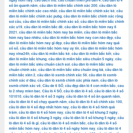
số ăn quanh năm
,
cầu dàn lô miền bắc chính xác 200
,
cầu dàn lô
miền bắc chính xác cao nhất
,
cầu dàn lô miền bắc chính xác kê
,
cầu
dàn lô miền bắc chính xác pubg
,
cầu dàn lô miền bắc chính xác rồng
soi cầu
,
cầu dàn lô miền bắc chính xác số
,
cầu dàn lô miền bắc chính
xác u19
,
cầu dàn lô miền bắc đề
,
cầu dàn lô miền bắc hôm nay 6
2021
,
cầu dàn lô miền bắc hôm nay ba miền
,
cầu dàn lô miền bắc
hôm nay bao nhiêu
,
cầu dàn lô miền bắc hôm nay con nào đẹp
,
cầu
dàn lô miền bắc hôm nay gì đẹp
,
cầu dàn lô miền bắc hôm nay quả
xổ số
,
cầu dàn lô miền bắc hôm nay uy tín
,
cầu dàn lô miền bắc hôm
nay vina24h
,
cầu dàn lô miền bắc kê
,
cầu dàn lô miền bắc kết
,
cầu
dàn lô miền bắc khung
,
cầu dàn lô miền bắc siêu chuẩn 5 ngày
,
cầu
dàn lô miền bắc siêu chuẩn cách soi
,
cầu dàn lô miền bắc siêu
chuẩn chính xác
,
cầu dàn lô miền bắc siêu chuẩn ông bà
,
cầu dàn lô
miền bắc xiên 2
,
cầu dàn lô xsmb chính xác 56
,
cầu dàn lô xsmb
chính xác ơ đâu
,
cầu dàn lô xsmb chính xác phía nam
,
cầu dàn lô
xsmb chính xác về
,
Cầu de 6 SỐ
,
cầu đẹp dàn lô 4 con miền bắc
,
cau
lo 2 nhay mien bac
,
Cầu lô 4 SỐ
,
cầu lô dàn lô 4 số
,
cầu lô dàn lô 4 số
101010
,
cầu lô dàn lô 4 số 3 ngày
,
cầu lô dàn lô 4 số ăn quanh năm
,
cầu lô dàn lô 4 số chạy quanh năm
,
cầu lô dàn lô 4 số chính xác 100
,
cầu lô dàn lô 4 số đẹp nhất hôm nay
,
cầu lô dàn lô 4 số hình quả
trám
,
cầu lô dàn lô 4 số hôm nay
,
cầu lô dàn lô 4 số khung 2 ngày
,
cầu lô dàn lô 4 số khung 3 ngày
,
cầu lô dàn lô 4 số khung 5 ngày
,
cầu
lô dàn lô 4 số là gì
,
cầu lô dàn lô 4 số miền bắc
,
cầu lô dàn lô 4 số
miền bắc hôm nay
,
cầu lô dàn lô 4 số ngày hôm nay
,
cầu lô dàn lô 4