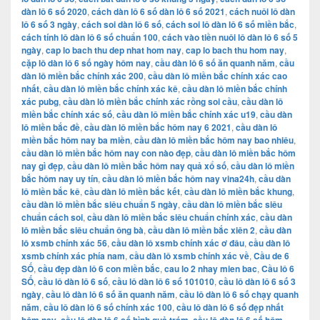
dàn lô 6 số 2020
,
cách dàn lô 6 số dàn lô 6 số 2021
,
cách nuôi lô dàn
lô 6 số 3 ngày
,
cách soi dàn lô 6 số
,
cách soi lô dàn lô 6 số miền bắc
,
cách tính lô dàn lô 6 số chuẩn 100
,
cách vào tiền nuôi lô dàn lô 6 số 5
ngày
,
cap lo bach thu dep nhat hom nay
,
cap lo bach thu hom nay
,
cặp lô dàn lô 6 số ngày hôm nay
,
cầu dàn lô 6 số ăn quanh năm
,
cầu
dàn lô miền bắc chính xác 200
,
cầu dàn lô miền bắc chính xác cao
nhất
,
cầu dàn lô miền bắc chính xác kê
,
cầu dàn lô miền bắc chính
xác pubg
,
cầu dàn lô miền bắc chính xác rồng soi cầu
,
cầu dàn lô
miền bắc chính xác số
,
cầu dàn lô miền bắc chính xác u19
,
cầu dàn
lô miền bắc đề
,
cầu dàn lô miền bắc hôm nay 6 2021
,
cầu dàn lô
miền bắc hôm nay ba miền
,
cầu dàn lô miền bắc hôm nay bao nhiêu
,
cầu dàn lô miền bắc hôm nay con nào đẹp
,
cầu dàn lô miền bắc hôm
nay gì đẹp
,
cầu dàn lô miền bắc hôm nay quả xổ số
,
cầu dàn lô miền
bắc hôm nay uy tín
,
cầu dàn lô miền bắc hôm nay vina24h
,
cầu dàn
lô miền bắc kê
,
cầu dàn lô miền bắc kết
,
cầu dàn lô miền bắc khung
,
cầu dàn lô miền bắc siêu chuẩn 5 ngày
,
cầu dàn lô miền bắc siêu
chuẩn cách soi
,
cầu dàn lô miền bắc siêu chuẩn chính xác
,
cầu dàn
lô miền bắc siêu chuẩn ông bà
,
cầu dàn lô miền bắc xiên 2
,
cầu dàn
lô xsmb chính xác 56
,
cầu dàn lô xsmb chính xác ơ đâu
,
cầu dàn lô
xsmb chính xác phía nam
,
cầu dàn lô xsmb chính xác về
,
Cầu de 6
SỐ
,
cầu đẹp dàn lô 6 con miền bắc
,
cau lo 2 nhay mien bac
,
Cầu lô 6
SỐ
,
cầu lô dàn lô 6 số
,
cầu lô dàn lô 6 số 101010
,
cầu lô dàn lô 6 số 3
ngày
,
cầu lô dàn lô 6 số ăn quanh năm
,
cầu lô dàn lô 6 số chạy quanh
năm
,
cầu lô dàn lô 6 số chính xác 100
,
cầu lô dàn lô 6 số đẹp nhất
hôm nay
,
cầu lô dàn lô 6 số hình quả trám
,
cầu lô dàn lô 6 số hôm