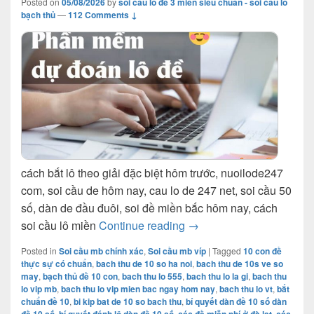
Posted on
05/08/2026
by
soi cầu lô đề 3 miền siêu chuẩn - soi cầu lô
bạch thủ
—
112 Comments ↓
cách bắt lô theo giải đặc biệt hôm trước, nuoilode247
com, soi cầu de hôm nay, cau lo de 247 net, soi cầu 50
số, dàn de đầu đuôi, soi đề miền bắc hôm nay, cách
soi cầu chính xác dàn đề
soi cầu lô miền
Continue reading
→
Posted in
Soi cầu mb chính xác
,
Soi cầu mb víp
|
Tagged
10 con đề
thực sự có chuẩn
,
bach thu de 10 so ha noi
,
bach thu de 10s ve so
may
,
bạch thủ đề 10 con
,
bach thu lo 555
,
bach thu lo la gi
,
bach thu
lo vip mb
,
bach thu lo vip mien bac ngay hom nay
,
bach thu lo vt
,
bắt
chuẩn đề 10
,
bi kip bat de 10 so bach thu
,
bí quyết dàn đề 10 số dàn
đề 10 số
,
bí quyết đánh lô dàn đề 10 số
,
các đề miễn phí ở đà lạt
,
các