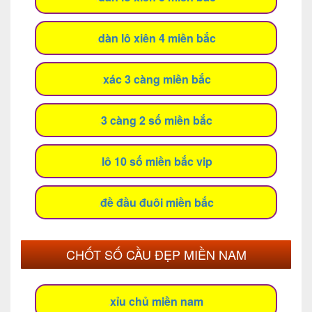
dàn lô xiên 4 miền bắc
xác 3 càng miền bắc
3 càng 2 số miền bắc
lô 10 số miền bắc vip
đề đầu đuôi miền bắc
CHỐT SỐ CẦU ĐẸP MIỀN NAM
xỉu chủ miền nam