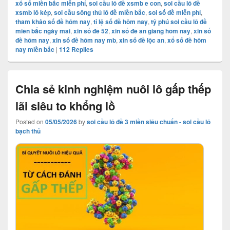
xổ số miền bắc miễn phí
,
soi cầu lô đề xsmb e con
,
soi cầu lô đề
xsmb lô kép
,
soi cầu sông thủ lô đề miền bắc
,
soi số đề miễn phí
,
tham khảo số đề hôm nay
,
tỉ lệ số đề hôm nay
,
tỷ phú soi cầu lô đề
miền bắc ngày mai
,
xin số đề 52
,
xin số đề an giang hôm nay
,
xin số
đề hôm nay
,
xin số đề hôm nay mb
,
xin số đề lộc an
,
xổ số đề hôm
nay miền bắc
|
112
Replies
Chia sẻ kinh nghiệm nuôi lô gấp thếp
lãi siêu to khổng lồ
Posted on
05/05/2026
by
soi cầu lô đề 3 miền siêu chuẩn - soi cầu lô
bạch thủ