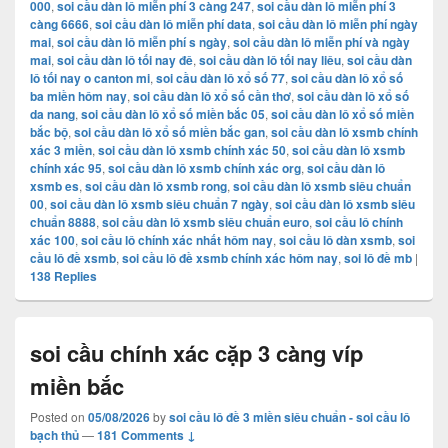
000
,
soi cầu dàn lô miễn phí 3 càng 247
,
soi cầu dàn lô miễn phí 3
càng 6666
,
soi cầu dàn lô miễn phí data
,
soi cầu dàn lô miễn phí ngày
mai
,
soi cầu dàn lô miễn phí s ngày
,
soi cầu dàn lô miễn phí và ngày
mai
,
soi cầu dàn lô tối nay đê
,
soi cầu dàn lô tối nay liêu
,
soi cầu dàn
lô tối nay o canton mi
,
soi cầu dàn lô xổ số 77
,
soi cầu dàn lô xổ số
ba miền hôm nay
,
soi cầu dàn lô xổ số cần thơ
,
soi cầu dàn lô xổ số
da nang
,
soi cầu dàn lô xổ số miền bắc 05
,
soi cầu dàn lô xổ số miền
bắc bộ
,
soi cầu dàn lô xổ số miền bắc gan
,
soi cầu dàn lô xsmb chính
xác 3 miền
,
soi cầu dàn lô xsmb chính xác 50
,
soi cầu dàn lô xsmb
chính xác 95
,
soi cầu dàn lô xsmb chính xác org
,
soi cầu dàn lô
xsmb es
,
soi cầu dàn lô xsmb rong
,
soi cầu dàn lô xsmb siêu chuẩn
00
,
soi cầu dàn lô xsmb siêu chuẩn 7 ngày
,
soi cầu dàn lô xsmb siêu
chuẩn 8888
,
soi cầu dàn lô xsmb siêu chuẩn euro
,
soi cầu lô chính
xác 100
,
soi cầu lô chính xác nhất hôm nay
,
soi cầu lô dàn xsmb
,
soi
cầu lô đề xsmb
,
soi cầu lô đề xsmb chính xác hôm nay
,
soi lô đề mb
|
138
Replies
soi cầu chính xác cặp 3 càng víp
miền bắc
Posted on
05/08/2026
by
soi cầu lô đề 3 miền siêu chuẩn - soi cầu lô
bạch thủ
—
181 Comments ↓