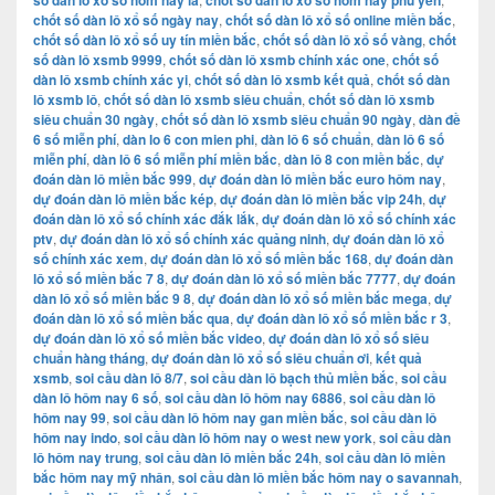
chốt số dàn lô xổ số ngày nay
,
chốt số dàn lô xổ số online miền bắc
,
chốt số dàn lô xổ số uy tín miền bắc
,
chốt số dàn lô xổ số vàng
,
chốt
số dàn lô xsmb 9999
,
chốt số dàn lô xsmb chính xác one
,
chốt số
dàn lô xsmb chính xác yi
,
chốt số dàn lô xsmb kết quả
,
chốt số dàn
lô xsmb lô
,
chốt số dàn lô xsmb siêu chuẩn
,
chốt số dàn lô xsmb
siêu chuẩn 30 ngày
,
chốt số dàn lô xsmb siêu chuẩn 90 ngày
,
dàn đề
6 số miễn phí
,
dàn lo 6 con mien phi
,
dàn lô 6 số chuẩn
,
dàn lô 6 số
miễn phí
,
dàn lô 6 số miễn phí miền bắc
,
dàn lô 8 con miền bắc
,
dự
đoán dàn lô miền bắc 999
,
dự đoán dàn lô miền bắc euro hôm nay
,
dự đoán dàn lô miền bắc kép
,
dự đoán dàn lô miền bắc vip 24h
,
dự
đoán dàn lô xổ số chính xác đắk lắk
,
dự đoán dàn lô xổ số chính xác
ptv
,
dự đoán dàn lô xổ số chính xác quảng ninh
,
dự đoán dàn lô xổ
số chính xác xem
,
dự đoán dàn lô xổ số miền bắc 168
,
dự đoán dàn
lô xổ số miền bắc 7 8
,
dự đoán dàn lô xổ số miền bắc 7777
,
dự đoán
dàn lô xổ số miền bắc 9 8
,
dự đoán dàn lô xổ số miền bắc mega
,
dự
đoán dàn lô xổ số miền bắc qua
,
dự đoán dàn lô xổ số miền bắc r 3
,
dự đoán dàn lô xổ số miền bắc video
,
dự đoán dàn lô xổ số siêu
chuẩn hàng tháng
,
dự đoán dàn lô xổ số siêu chuẩn ơi
,
kết quả
xsmb
,
soi cầu dàn lô 8/7
,
soi cầu dàn lô bạch thủ miền bắc
,
soi cầu
dàn lô hôm nay 6 số
,
soi cầu dàn lô hôm nay 6886
,
soi cầu dàn lô
hôm nay 99
,
soi cầu dàn lô hôm nay gan miền bắc
,
soi cầu dàn lô
hôm nay indo
,
soi cầu dàn lô hôm nay o west new york
,
soi cầu dàn
lô hôm nay trung
,
soi cầu dàn lô miền bắc 24h
,
soi cầu dàn lô miền
bắc hôm nay mỹ nhân
,
soi cầu dàn lô miền bắc hôm nay o savannah
,