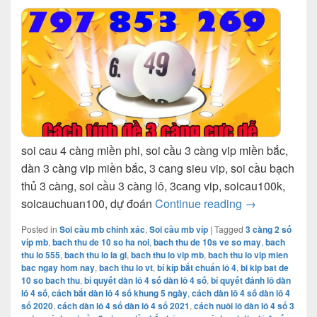
soi cau 4 càng miền phi, soi cầu 3 càng vip miền bắc,
dàn 3 càng vip miền bắc, 3 cang sieu vip, soi cầu bạch
thủ 3 càng, soi cầu 3 càng lô, 3cang vip, soicau100k,
soi cầu chính 
soicauchuan100, dự đoán
Continue reading
→
Posted in
Soi cầu mb chính xác
,
Soi cầu mb víp
|
Tagged
3 càng 2 số
víp mb
,
bach thu de 10 so ha noi
,
bach thu de 10s ve so may
,
bach
thu lo 555
,
bach thu lo la gi
,
bach thu lo vip mb
,
bach thu lo vip mien
bac ngay hom nay
,
bach thu lo vt
,
bí kíp bắt chuẩn lô 4
,
bi kip bat de
10 so bach thu
,
bí quyết dàn lô 4 số dàn lô 4 số
,
bí quyết đánh lô dàn
lô 4 số
,
cách bắt dàn lô 4 số khung 5 ngày
,
cách dàn lô 4 số dàn lô 4
số 2020
,
cách dàn lô 4 số dàn lô 4 số 2021
,
cách nuôi lô dàn lô 4 số 3