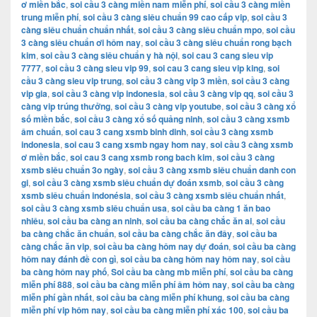
ơ miền bắc
,
soi cầu 3 càng miền nam miễn phí
,
soi cầu 3 càng miền
trung miễn phí
,
soi cầu 3 càng siêu chuẩn 99 cao cấp vip
,
soi cầu 3
càng siêu chuẩn chuẩn nhất
,
soi cầu 3 càng siêu chuẩn mpo
,
soi cầu
3 càng siêu chuẩn ơi hôm nay
,
soi cầu 3 càng siêu chuẩn rong bạch
kim
,
soi cầu 3 càng siêu chuẩn y hà nội
,
soi cau 3 cang sieu vip
7777
,
soi cầu 3 càng sieu vip 99
,
soi cau 3 cang sieu vip king
,
soi
cầu 3 càng sieu vip trung
,
soi cầu 3 càng vip 3 miền
,
soi cầu 3 càng
vip gia
,
soi cầu 3 càng vip indonesia
,
soi cầu 3 càng vip qq
,
soi cầu 3
càng vip trúng thưởng
,
soi cầu 3 càng vip youtube
,
soi cầu 3 càng xổ
số miền bắc
,
soi cầu 3 càng xổ số quảng ninh
,
soi cầu 3 càng xsmb
âm chuẩn
,
soi cau 3 cang xsmb binh dinh
,
soi cầu 3 càng xsmb
indonesia
,
soi cau 3 cang xsmb ngay hom nay
,
soi cầu 3 càng xsmb
ơ miền bắc
,
soi cau 3 cang xsmb rong bach kim
,
soi cầu 3 càng
xsmb siêu chuẩn 3o ngày
,
soi cầu 3 càng xsmb siêu chuẩn danh con
gi
,
soi cầu 3 càng xsmb siêu chuẩn dự đoán xsmb
,
soi cầu 3 càng
xsmb siêu chuẩn indonésia
,
soi cầu 3 càng xsmb siêu chuẩn nhất
,
soi cầu 3 càng xsmb siêu chuẩn usa
,
soi cầu ba càng 1 ăn bao
nhiêu
,
soi cầu ba càng an ninh
,
soi cầu ba càng chắc ăn ai
,
soi cầu
ba càng chắc ăn chuẩn
,
soi cầu ba càng chắc ăn đây
,
soi cầu ba
càng chắc ăn vip
,
soi cầu ba càng hôm nay dự đoán
,
soi cầu ba càng
hôm nay đánh đề con gì
,
soi cầu ba càng hôm nay hôm nay
,
soi cầu
ba càng hôm nay phố
,
Soi cầu ba càng mb miễn phí
,
soi cầu ba càng
miễn phí 888
,
soi cầu ba càng miễn phí âm hôm nay
,
soi cầu ba càng
miễn phí gần nhất
,
soi cầu ba càng miễn phí khung
,
soi cầu ba càng
miễn phí vip hôm nay
,
soi cầu ba càng miễn phí xác 100
,
soi cầu ba