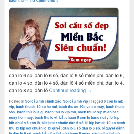
bạch thủ
—
172 Comments ↓
dan lo 6 so, dàn lô 6 số, dàn lô 6 số miền phí, dan lo 6,
dan lo 4 so, dàn lô 4 số, dàn lô 4 số miền phí, dan lo 4,
soi cầu chính xác dàn
dan lo 8 so, dàn lô
Continue reading
→
Posted in
Soi cầu mb chính xác
,
Soi cầu mb víp
|
Tagged
6 con lô mb
víp
,
bach thu de 10 so ha noi
,
bach thu de 10s ve so may
,
bach thu lo
555
,
bach thu lo la gi
,
bach thu lo vip mb
,
bach thu lo vip mien bac
ngay hom nay
,
bach thu lo vt
,
bắt chuẩn 6 con lô hàng ngày
,
bí kíp
bắt chuẩn 6 con lô
,
bí kíp bắt chuẩn dàn 6 số
,
bi kip bat de 10 so bach
thu
,
bí kíp soi chuẩn lô
,
bí quyết dàn lô 6 số dàn lô 6 số
,
bí quyết đánh
lô dàn lô 6 số
,
cách bắt dàn lô 6 số khung 5 ngày
,
cách dàn lô 6 số