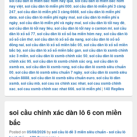
soi cầu dàn lô miền bắc hôm nay quả
,
soi cầu dàn lô miền bắc hôm
nay việt
,
soi cầu dàn lô miễn phí 000
,
soi cầu dàn lô miễn phí 3 càng
247
,
soi cầu dàn lô miễn phí 3 càng 6666
,
soi cầu dàn lô miễn phí
data
,
soi cầu dàn lô miễn phí ngày mai
,
soi cầu dàn lô miễn phí s
ngày
,
soi cầu dàn lô miễn phí và ngày mai
,
soi cầu dàn lô tối nay đê
,
soi cầu dàn lô tối nay liêu
,
soi cầu dàn lô tối nay o canton mi
,
soi cầu
dàn lô xổ số 77
,
soi cầu dàn lô xổ số ba miền hôm nay
,
soi cầu dàn lô
xổ số cần thơ
,
soi cầu dàn lô xổ số da nang
,
soi cầu dàn lô xổ số
đồng nai
,
soi cầu dàn lô xổ số miền bắc 05
,
soi cầu dàn lô xổ số miền
bắc bộ
,
soi cầu dàn lô xổ số miền bắc gan
,
soi cầu dàn lô xsmb chính
xác 3 miền
,
soi cầu dàn lô xsmb chính xác 50
,
soi cầu dàn lô xsmb
chính xác 95
,
soi cầu dàn lô xsmb chính xác org
,
soi cầu dàn lô
xsmb es
,
soi cầu dàn lô xsmb rong
,
soi cầu dàn lô xsmb siêu chuẩn
00
,
soi cầu dàn lô xsmb siêu chuẩn 7 ngày
,
soi cầu dàn lô xsmb siêu
chuẩn 8888
,
soi cầu dàn lô xsmb siêu chuẩn euro
,
soi cầu lô dàn
xsmb
,
soi cầu mb
,
soi cau xs chinh xac nhat
,
soi cau xsmb chinh
xac
,
soi cau xsmb chinh xac nhat 666
,
soi lô miễn phí
|
140
Replies
soi cầu chính xác dàn lô 6 con miền
bắc
Posted on
05/08/2026
by
soi cầu lô đề 3 miền siêu chuẩn - soi cầu lô