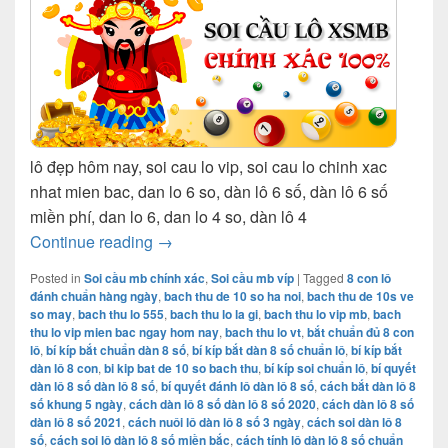
lô đẹp hôm nay, soi cau lo vip, soi cau lo chinh xac
nhat mien bac, dan lo 6 so, dàn lô 6 số, dàn lô 6 số
miền phí, dan lo 6, dan lo 4 so, dàn lô 4
soi cầu chính xác dàn lô 8 con miền bắc
Continue reading
→
Posted in
Soi cầu mb chính xác
,
Soi cầu mb víp
|
Tagged
8 con lô
đánh chuẩn hàng ngày
,
bach thu de 10 so ha noi
,
bach thu de 10s ve
so may
,
bach thu lo 555
,
bach thu lo la gi
,
bach thu lo vip mb
,
bach
thu lo vip mien bac ngay hom nay
,
bach thu lo vt
,
bắt chuẩn đủ 8 con
lô
,
bí kíp bắt chuẩn dàn 8 số
,
bí kíp bắt dàn 8 số chuẩn lô
,
bí kíp bắt
dàn lô 8 con
,
bi kip bat de 10 so bach thu
,
bí kíp soi chuẩn lô
,
bí quyết
dàn lô 8 số dàn lô 8 số
,
bí quyết đánh lô dàn lô 8 số
,
cách bắt dàn lô 8
số khung 5 ngày
,
cách dàn lô 8 số dàn lô 8 số 2020
,
cách dàn lô 8 số
dàn lô 8 số 2021
,
cách nuôi lô dàn lô 8 số 3 ngày
,
cách soi dàn lô 8
số
,
cách soi lô dàn lô 8 số miền bắc
,
cách tính lô dàn lô 8 số chuẩn