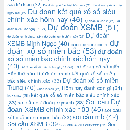
dự đoán
(32)
Dự đoán giải đặc biệt
(24)
Dự đoán giải đặc biệt hôm nay
(24)
Dự đoán kết quả xổ số siêu
ngày mai
(25)
chính xác hôm nay
(46)
Dự đoán lô xiên 2
(24)
Dự
Dự đoán XSMB
(51)
đoán miền Bắc ngày 11
(24)
Dự đoán
dự đoán xsmb chuẩn
(24)
dự đoán xsmb chính xác
(24)
dự
XSMB Minh Ngọc
(40)
dự đoán xsmb đặc biệt
(24)
đoán xổ số miền bắc
(53)
dự đoán
xổ số miền bắc chính xác hôm nay
(43)
Dự đoán xổ số miền
Dự đoán xổ số miền Bắc ngày 11
(24)
Bắc thứ sáu Dự đoán xsmb kết quả xổ số miền
Dự đoán xổ số miền
bắc siêu chính xác
(33)
Trung
(40)
Hôm nay đánh con gì
(34)
Ghép lô xiên
(24)
kết quả xổ số miền bắc siêu chính xác
kqxsmb
(28)
Soi cầu Dự
(33)
soi cầu dự đoán kqxsmb
(33)
đoán XSMB chính xác 100
(45)
soi cầu
soi cầu mb
(42)
kết quả xổ số miền bắc
(33)
Soi cầu XSMB
(39)
Soi
Soi cầu XSMB Win2888
(26)