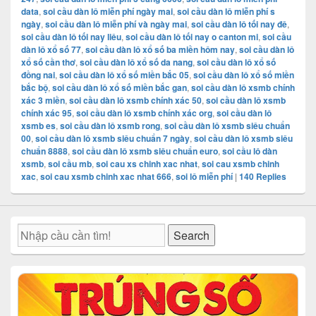
data
,
soi cầu dàn lô miễn phí ngày mai
,
soi cầu dàn lô miễn phí s
ngày
,
soi cầu dàn lô miễn phí và ngày mai
,
soi cầu dàn lô tối nay đê
,
soi cầu dàn lô tối nay liêu
,
soi cầu dàn lô tối nay o canton mi
,
soi cầu
dàn lô xổ số 77
,
soi cầu dàn lô xổ số ba miền hôm nay
,
soi cầu dàn lô
xổ số cần thơ
,
soi cầu dàn lô xổ số da nang
,
soi cầu dàn lô xổ số
đồng nai
,
soi cầu dàn lô xổ số miền bắc 05
,
soi cầu dàn lô xổ số miền
bắc bộ
,
soi cầu dàn lô xổ số miền bắc gan
,
soi cầu dàn lô xsmb chính
xác 3 miền
,
soi cầu dàn lô xsmb chính xác 50
,
soi cầu dàn lô xsmb
chính xác 95
,
soi cầu dàn lô xsmb chính xác org
,
soi cầu dàn lô
xsmb es
,
soi cầu dàn lô xsmb rong
,
soi cầu dàn lô xsmb siêu chuẩn
00
,
soi cầu dàn lô xsmb siêu chuẩn 7 ngày
,
soi cầu dàn lô xsmb siêu
chuẩn 8888
,
soi cầu dàn lô xsmb siêu chuẩn euro
,
soi cầu lô dàn
xsmb
,
soi cầu mb
,
soi cau xs chinh xac nhat
,
soi cau xsmb chinh
xac
,
soi cau xsmb chinh xac nhat 666
,
soi lô miễn phí
|
140
Replies
Search