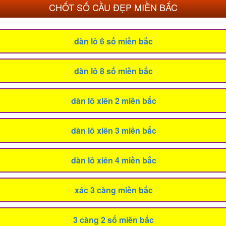
CHỐT SỐ CẦU ĐẸP MIỀN BẮC
dàn lô 6 số miền bắc
dàn lô 8 số miền bắc
dàn lô xiên 2 miền bắc
dàn lô xiên 3 miền bắc
dàn lô xiên 4 miền bắc
xác 3 càng miền bắc
3 càng 2 số miền bắc