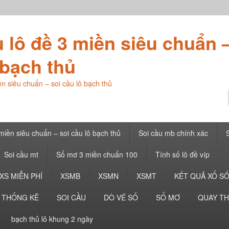
u lô đề 3 miền siêu chuẩn –
 bạch thủ
ền siêu chuẩn – soi cầu lô bạch thủ
 miền siêu chuẩn – soi cầu lô bạch thủ
Soi cầu mb chính xác
Soi cầu mt
Sổ mơ 3 miền chuẩn 100
Tính số lô đề víp
XS MIỄN PHÍ
XSMB
XSMN
XSMT
KẾT QUẢ XỔ S
THỐNG KÊ
SOI CẦU
DÒ VÉ SỐ
SỔ MƠ
QUAY T
bạch thủ lô khung 2 ngày