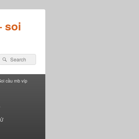
 soi
Search
Search
for:
Soi cầu mb víp
Ố
HỬ