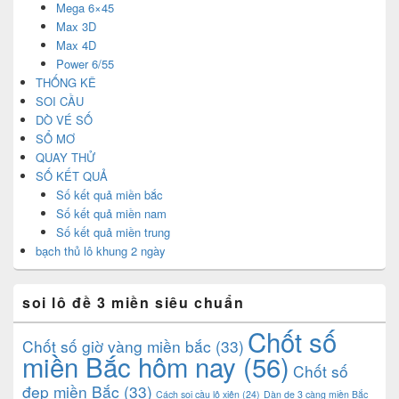
Mega 6×45
Max 3D
Max 4D
Power 6/55
THỐNG KÊ
SOI CẦU
DÒ VÉ SỐ
SỔ MƠ
QUAY THỬ
SỐ KẾT QUẢ
Số kết quả miền bắc
Số kết quả miền nam
Số kết quả miền trung
bạch thủ lô khung 2 ngày
soi lô đề 3 miền siêu chuẩn
Chốt số
Chốt số giờ vàng miền bắc
(33)
miền Bắc hôm nay
(56)
Chốt số
đẹp miền Bắc
(33)
Cách soi cầu lô xiên
(24)
Dàn de 3 càng miền Bắc