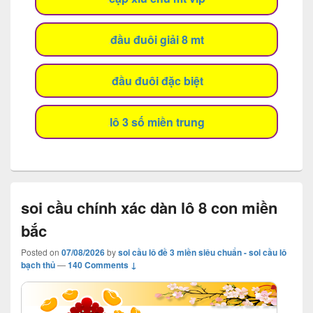
đầu đuôi giải 8 mt
đầu đuôi đặc biệt
lô 3 số miền trung
soi cầu chính xác dàn lô 8 con miền
bắc
Posted on
07/08/2026
by
soi cầu lô đề 3 miền siêu chuẩn - soi cầu lô
bạch thủ
—
140 Comments ↓