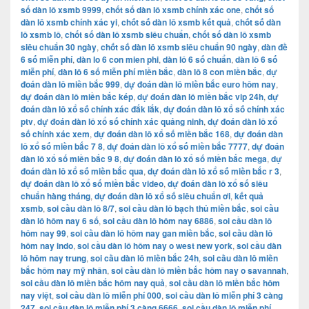
số dàn lô xsmb 9999
,
chốt số dàn lô xsmb chính xác one
,
chốt số
dàn lô xsmb chính xác yi
,
chốt số dàn lô xsmb kết quả
,
chốt số dàn
lô xsmb lô
,
chốt số dàn lô xsmb siêu chuẩn
,
chốt số dàn lô xsmb
siêu chuẩn 30 ngày
,
chốt số dàn lô xsmb siêu chuẩn 90 ngày
,
dàn đề
6 số miễn phí
,
dàn lo 6 con mien phi
,
dàn lô 6 số chuẩn
,
dàn lô 6 số
miễn phí
,
dàn lô 6 số miễn phí miền bắc
,
dàn lô 8 con miền bắc
,
dự
đoán dàn lô miền bắc 999
,
dự đoán dàn lô miền bắc euro hôm nay
,
dự đoán dàn lô miền bắc kép
,
dự đoán dàn lô miền bắc vip 24h
,
dự
đoán dàn lô xổ số chính xác đắk lắk
,
dự đoán dàn lô xổ số chính xác
ptv
,
dự đoán dàn lô xổ số chính xác quảng ninh
,
dự đoán dàn lô xổ
số chính xác xem
,
dự đoán dàn lô xổ số miền bắc 168
,
dự đoán dàn
lô xổ số miền bắc 7 8
,
dự đoán dàn lô xổ số miền bắc 7777
,
dự đoán
dàn lô xổ số miền bắc 9 8
,
dự đoán dàn lô xổ số miền bắc mega
,
dự
đoán dàn lô xổ số miền bắc qua
,
dự đoán dàn lô xổ số miền bắc r 3
,
dự đoán dàn lô xổ số miền bắc video
,
dự đoán dàn lô xổ số siêu
chuẩn hàng tháng
,
dự đoán dàn lô xổ số siêu chuẩn ơi
,
kết quả
xsmb
,
soi cầu dàn lô 8/7
,
soi cầu dàn lô bạch thủ miền bắc
,
soi cầu
dàn lô hôm nay 6 số
,
soi cầu dàn lô hôm nay 6886
,
soi cầu dàn lô
hôm nay 99
,
soi cầu dàn lô hôm nay gan miền bắc
,
soi cầu dàn lô
hôm nay indo
,
soi cầu dàn lô hôm nay o west new york
,
soi cầu dàn
lô hôm nay trung
,
soi cầu dàn lô miền bắc 24h
,
soi cầu dàn lô miền
bắc hôm nay mỹ nhân
,
soi cầu dàn lô miền bắc hôm nay o savannah
,
soi cầu dàn lô miền bắc hôm nay quả
,
soi cầu dàn lô miền bắc hôm
nay việt
,
soi cầu dàn lô miễn phí 000
,
soi cầu dàn lô miễn phí 3 càng
247
,
soi cầu dàn lô miễn phí 3 càng 6666
,
soi cầu dàn lô miễn phí