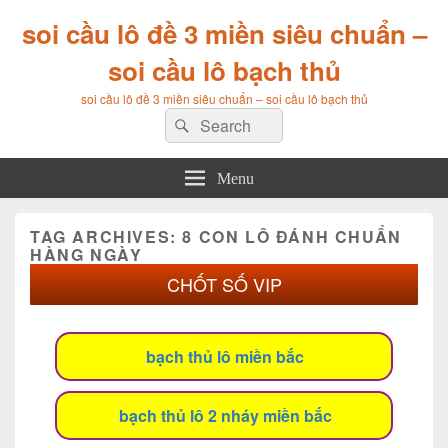
soi cầu lô đề 3 miền siêu chuẩn –
soi cầu lô bạch thủ
soi cầu lô đề 3 miền siêu chuẩn – soi cầu lô bạch thủ
Search
Search
for:
Menu
TAG ARCHIVES:
8 CON LÔ ĐÁNH CHUẨN
HÀNG NGÀY
CHỐT SỐ VIP
bạch thủ lô miền bắc
bạch thủ lô 2 nháy miền bắc