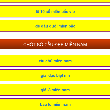
lô 10 số miền bắc vip
đề đầu đuôi miền bắc
CHỐT SỐ CẦU ĐẸP MIỀN NAM
xỉu chủ miền nam
giải đặc biệt mn
giải 8 miền nam
bao lô miền nam