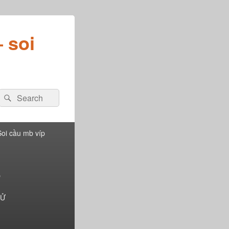
 soi
Search
Search
for:
Soi cầu mb víp
Ố
HỬ