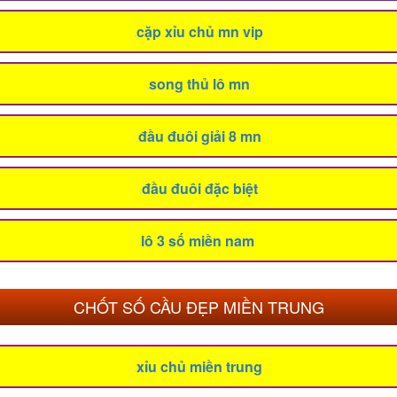
cặp xỉu chủ mn vip
song thủ lô mn
đầu đuôi giải 8 mn
đầu đuôi đặc biệt
lô 3 số miền nam
CHỐT SỐ CẦU ĐẸP MIỀN TRUNG
xỉu chủ miền trung