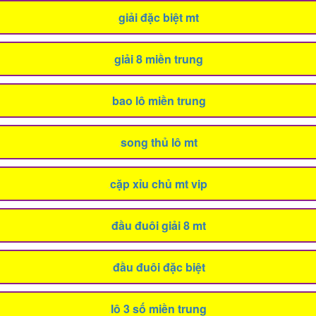
giải đặc biệt mt
giải 8 miền trung
bao lô miền trung
song thủ lô mt
cặp xỉu chủ mt vip
đầu đuôi giải 8 mt
đầu đuôi đặc biệt
lô 3 số miền trung