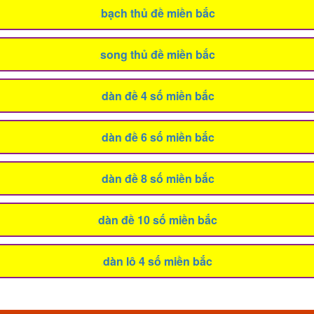
bạch thủ đề miền bắc
song thủ đề miền bắc
dàn đề 4 số miền bắc
dàn đề 6 số miền bắc
dàn đề 8 số miền bắc
dàn đề 10 số miền bắc
dàn lô 4 số miền bắc