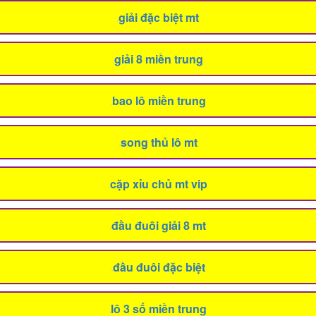
giải đặc biệt mt
giải 8 miền trung
bao lô miền trung
song thủ lô mt
cặp xỉu chủ mt vip
đầu đuôi giải 8 mt
đầu đuôi đặc biệt
lô 3 số miền trung