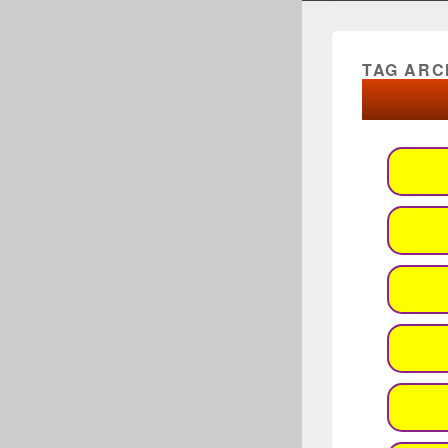
TAG ARC