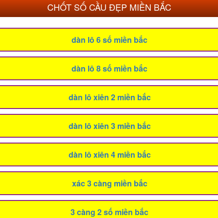
CHỐT SỐ CẦU ĐẸP MIỀN BẮC
dàn lô 6 số miền bắc
dàn lô 8 số miền bắc
dàn lô xiên 2 miền bắc
dàn lô xiên 3 miền bắc
dàn lô xiên 4 miền bắc
xác 3 càng miền bắc
3 càng 2 số miền bắc