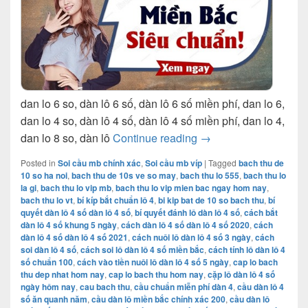
dan lo 6 so, dàn lô 6 số, dàn lô 6 số miền phí, dan lo 6,
dan lo 4 so, dàn lô 4 số, dàn lô 4 số miền phí, dan lo 4,
soi cầu chính xác dàn
dan lo 8 so, dàn lô
Continue reading
→
Posted in
Soi cầu mb chính xác
,
Soi cầu mb víp
|
Tagged
bach thu de
10 so ha noi
,
bach thu de 10s ve so may
,
bach thu lo 555
,
bach thu lo
la gi
,
bach thu lo vip mb
,
bach thu lo vip mien bac ngay hom nay
,
bach thu lo vt
,
bí kíp bắt chuẩn lô 4
,
bi kip bat de 10 so bach thu
,
bí
quyết dàn lô 4 số dàn lô 4 số
,
bí quyết đánh lô dàn lô 4 số
,
cách bắt
dàn lô 4 số khung 5 ngày
,
cách dàn lô 4 số dàn lô 4 số 2020
,
cách
dàn lô 4 số dàn lô 4 số 2021
,
cách nuôi lô dàn lô 4 số 3 ngày
,
cách
soi dàn lô 4 số
,
cách soi lô dàn lô 4 số miền bắc
,
cách tính lô dàn lô 4
số chuẩn 100
,
cách vào tiền nuôi lô dàn lô 4 số 5 ngày
,
cap lo bach
thu dep nhat hom nay
,
cap lo bach thu hom nay
,
cặp lô dàn lô 4 số
ngày hôm nay
,
cau bach thu
,
cầu chuẩn miễn phí dàn 4
,
cầu dàn lô 4
số ăn quanh năm
,
cầu dàn lô miền bắc chính xác 200
,
cầu dàn lô