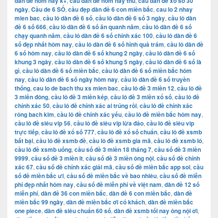
dàn đề hôm nay k+
,
cầu dàn đề hôm nay thủ
,
cầu dàn đề xổ số 30
ngày
,
Cầu de 6 SỐ
,
cầu đẹp dàn đề 6 con miền bắc
,
cau lo 2 nhay
mien bac
,
cầu lô dàn đề 6 số
,
cầu lô dàn đề 6 số 3 ngày
,
cầu lô dàn
đề 6 số 666
,
cầu lô dàn đề 6 số ăn quanh năm
,
cầu lô dàn đề 6 số
chạy quanh năm
,
cầu lô dàn đề 6 số chính xác 100
,
cầu lô dàn đề 6
số đẹp nhất hôm nay
,
cầu lô dàn đề 6 số hình quả trám
,
cầu lô dàn đề
6 số hôm nay
,
cầu lô dàn đề 6 số khung 2 ngày
,
cầu lô dàn đề 6 số
khung 3 ngày
,
cầu lô dàn đề 6 số khung 5 ngày
,
cầu lô dàn đề 6 số là
gì
,
cầu lô dàn đề 6 số miền bắc
,
cầu lô dàn đề 6 số miền bắc hôm
nay
,
cầu lô dàn đề 6 số ngày hôm nay
,
cầu lô dàn đề 6 số truyền
thống
,
cau lo de bach thu xs mien bac
,
cầu lô đề 3 miền 12
,
cầu lô đề
3 miền đông
,
cầu lô đề 3 miền kép
,
cầu lô đề 3 miền xổ số
,
cầu lô đề
chính xác 50
,
cầu lô đề chính xác ai trúng rồi
,
cầu lô đề chính xác
rông bach kim
,
cầu lô đề chính xác yếu
,
cầu lô đề miền bắc hôm nay
,
cầu lô đề siêu vip 56
,
cầu lô đề siêu vip lừa đảo
,
cầu lô đề siêu vip
trực tiếp
,
cầu lô đề xổ số 777
,
cầu lô đề xổ số chuẩn
,
cầu lô đề xsmb
bất bại
,
cầu lô đề xsmb đề
,
cầu lô đề xsmb gia mã
,
cầu lô đề xsmb lô
,
cầu lô đề xsmb uống
,
cầu số đề 3 miền 18 tháng 7
,
cầu số đề 3 miền
9999
,
cầu số đề 3 miền it
,
cầu số đề 3 miền ông nội
,
cầu số đề chính
xác 67
,
cầu số đề chính xác giải mã
,
cầu số đề miền bắc app soi
,
cầu
số đề miền bắc ưi
,
cầu số đề miền bắc về bao nhiêu
,
cầu số đề miễn
phí đẹp nhất hôm nay
,
cầu số đề miễn phí về việt nam
,
dàn đề 12 số
miễn phí
,
dàn đề 36 con miền bắc
,
dàn đề 6 con miền bắc
,
dàn đề
miền bắc 99 ngày
,
dàn đề miền bắc ơi có khách
,
dàn đề miền bắc
one piece
,
dàn đề siêu chuẩn 60 số
,
dàn đề xsmb tối nay ông nội ơi
,