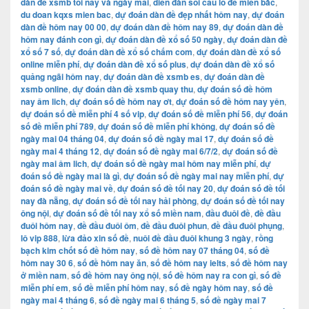
dàn đề xsmb tối nay và ngày mai
,
diễn đàn soi cầu lô đề miền bắc
,
du doan kqxs mien bac
,
dự đoán dàn đề đẹp nhất hôm nay
,
dự đoán
dàn đề hôm nay 00 00
,
dự đoán dàn đề hôm nay 89
,
dự đoán dàn đề
hôm nay đánh con gì
,
dự đoán dàn đề xổ số 50 ngày
,
dự đoán dàn đề
xổ số 7 số
,
dự đoán dàn đề xổ số chấm com
,
dự đoán dàn đề xổ số
online miễn phí
,
dự đoán dàn đề xổ số plus
,
dự đoán dàn đề xổ số
quảng ngãi hôm nay
,
dự đoán dàn đề xsmb es
,
dự đoán dàn đề
xsmb online
,
dự đoán dàn đề xsmb quay thu
,
dự đoán số đề hôm
nay âm lich
,
dự đoán số đề hôm nay ơt
,
dự đoán số đề hôm nay yên
,
dự đoán số đề miễn phí 4 số vip
,
dự đoán số đề miễn phí 56
,
dự đoán
số đề miễn phí 789
,
dự đoán số đề miễn phí không
,
dự đoán số đề
ngày mai 04 tháng 04
,
dự đoán số đề ngày mai 17
,
dự đoán số đề
ngày mai 4 tháng 12
,
dự đoán số đề ngày mai 6/7/2
,
dự đoán số đề
ngày mai âm lich
,
dự đoán số đề ngày mai hôm nay miễn phí
,
dự
đoán số đề ngày mai là gì
,
dự đoán số đề ngày mai nay miễn phí
,
dự
đoán số đề ngày mai về
,
dự đoán số đề tối nay 20
,
dự đoán số đề tối
nay đà nẵng
,
dự đoán số đề tối nay hải phòng
,
dự đoán số đề tối nay
ông nội
,
dự đoán số đề tối nay xổ số miền nam
,
đầu đuôi đề
,
đề đầu
đuôi hôm nay
,
đề đầu đuôi ôm
,
đề đầu đuôi phun
,
đề đầu đuôi phụng
,
lô vip 888
,
lừa đảo xin số đề
,
nuôi đề đầu đuôi khung 3 ngày
,
rồng
bạch kim chốt số đề hôm nay
,
số đề hôm nay 07 tháng 04
,
số đề
hôm nay 30 6
,
số đề hôm nay ăn
,
số đề hôm nay ielts
,
số đề hôm nay
ở miền nam
,
số đề hôm nay ông nội
,
số đề hôm nay ra con gì
,
số đề
miễn phí em
,
số đề miễn phí hôm nay
,
số đề ngày hôm nay
,
số đề
ngày mai 4 tháng 6
,
số đề ngày mai 6 tháng 5
,
số đề ngày mai 7