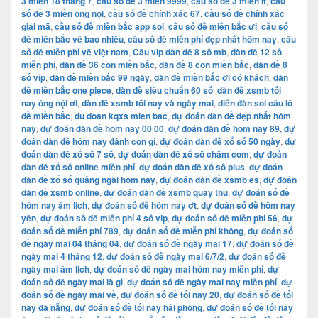
3 miền 18 tháng 7
,
cầu số đề 3 miền 9999
,
cầu số đề 3 miền it
,
cầu
số đề 3 miền ông nội
,
cầu số đề chính xác 67
,
cầu số đề chính xác
giải mã
,
cầu số đề miền bắc app soi
,
cầu số đề miền bắc ưi
,
cầu số
đề miền bắc về bao nhiêu
,
cầu số đề miễn phí đẹp nhất hôm nay
,
cầu
số đề miễn phí về việt nam
,
Cầu vip dàn đề 8 số mb
,
dàn đề 12 số
miễn phí
,
dàn đề 36 con miền bắc
,
dàn đề 8 con miền bắc
,
dàn đề 8
số víp
,
dàn đề miền bắc 99 ngày
,
dàn đề miền bắc ơi có khách
,
dàn
đề miền bắc one piece
,
dàn đề siêu chuẩn 60 số
,
dàn đề xsmb tối
nay ông nội ơi
,
dàn đề xsmb tối nay và ngày mai
,
diễn đàn soi cầu lô
đề miền bắc
,
du doan kqxs mien bac
,
dự đoán dàn đề đẹp nhất hôm
nay
,
dự đoán dàn đề hôm nay 00 00
,
dự đoán dàn đề hôm nay 89
,
dự
đoán dàn đề hôm nay đánh con gì
,
dự đoán dàn đề xổ số 50 ngày
,
dự
đoán dàn đề xổ số 7 số
,
dự đoán dàn đề xổ số chấm com
,
dự đoán
dàn đề xổ số online miễn phí
,
dự đoán dàn đề xổ số plus
,
dự đoán
dàn đề xổ số quảng ngãi hôm nay
,
dự đoán dàn đề xsmb es
,
dự đoán
dàn đề xsmb online
,
dự đoán dàn đề xsmb quay thu
,
dự đoán số đề
hôm nay âm lich
,
dự đoán số đề hôm nay ơt
,
dự đoán số đề hôm nay
yên
,
dự đoán số đề miễn phí 4 số vip
,
dự đoán số đề miễn phí 56
,
dự
đoán số đề miễn phí 789
,
dự đoán số đề miễn phí không
,
dự đoán số
đề ngày mai 04 tháng 04
,
dự đoán số đề ngày mai 17
,
dự đoán số đề
ngày mai 4 tháng 12
,
dự đoán số đề ngày mai 6/7/2
,
dự đoán số đề
ngày mai âm lich
,
dự đoán số đề ngày mai hôm nay miễn phí
,
dự
đoán số đề ngày mai là gì
,
dự đoán số đề ngày mai nay miễn phí
,
dự
đoán số đề ngày mai về
,
dự đoán số đề tối nay 20
,
dự đoán số đề tối
nay đà nẵng
,
dự đoán số đề tối nay hải phòng
,
dự đoán số đề tối nay