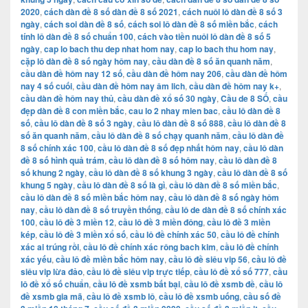
2020
,
cách dàn đề 8 số dàn đề 8 số 2021
,
cách nuôi lô dàn đề 8 số 3
ngày
,
cách soi dàn đề 8 số
,
cách soi lô dàn đề 8 số miền bắc
,
cách
tính lô dàn đề 8 số chuẩn 100
,
cách vào tiền nuôi lô dàn đề 8 số 5
ngày
,
cap lo bach thu dep nhat hom nay
,
cap lo bach thu hom nay
,
cặp lô dàn đề 8 số ngày hôm nay
,
cầu dàn đề 8 số ăn quanh năm
,
cầu dàn đề hôm nay 12 số
,
cầu dàn đề hôm nay 206
,
cầu dàn đề hôm
nay 4 số cuối
,
cầu dàn đề hôm nay âm lich
,
cầu dàn đề hôm nay k+
,
cầu dàn đề hôm nay thủ
,
cầu dàn đề xổ số 30 ngày
,
Cầu de 8 SỐ
,
cầu
đẹp dàn đề 8 con miền bắc
,
cau lo 2 nhay mien bac
,
cầu lô dàn đề 8
số
,
cầu lô dàn đề 8 số 3 ngày
,
cầu lô dàn đề 8 số 888
,
cầu lô dàn đề 8
số ăn quanh năm
,
cầu lô dàn đề 8 số chạy quanh năm
,
cầu lô dàn đề
8 số chính xác 100
,
cầu lô dàn đề 8 số đẹp nhất hôm nay
,
cầu lô dàn
đề 8 số hình quả trám
,
cầu lô dàn đề 8 số hôm nay
,
cầu lô dàn đề 8
số khung 2 ngày
,
cầu lô dàn đề 8 số khung 3 ngày
,
cầu lô dàn đề 8 số
khung 5 ngày
,
cầu lô dàn đề 8 số là gì
,
cầu lô dàn đề 8 số miền bắc
,
cầu lô dàn đề 8 số miền bắc hôm nay
,
cầu lô dàn đề 8 số ngày hôm
nay
,
cầu lô dàn đề 8 số truyền thống
,
cầu lô de dàn đề 8 số chính xác
100
,
cầu lô đề 3 miền 12
,
cầu lô đề 3 miền đông
,
cầu lô đề 3 miền
kép
,
cầu lô đề 3 miền xổ số
,
cầu lô đề chính xác 50
,
cầu lô đề chính
xác ai trúng rồi
,
cầu lô đề chính xác rông bach kim
,
cầu lô đề chính
xác yếu
,
cầu lô đề miền bắc hôm nay
,
cầu lô đề siêu vip 56
,
cầu lô đề
siêu vip lừa đảo
,
cầu lô đề siêu vip trực tiếp
,
cầu lô đề xổ số 777
,
cầu
lô đề xổ số chuẩn
,
cầu lô đề xsmb bất bại
,
cầu lô đề xsmb đề
,
cầu lô
đề xsmb gia mã
,
cầu lô đề xsmb lô
,
cầu lô đề xsmb uống
,
cầu số đề