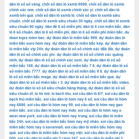
dàn lô xổ số vàng
,
chốt số dàn lô xsmb 9999
,
chốt số dàn lô xsmb
chính xác one
,
chốt số dàn lô xsmb chính xác yi
,
chốt số dàn lô
xsmb kết quả
,
chốt số dàn lô xsmb lô
,
chốt số dàn lô xsmb siêu
chuẩn
,
chốt số dàn lô xsmb siêu chuẩn 30 ngày
,
chốt số dàn lô xsmb
siêu chuẩn 90 ngày
,
dàn đề 6 số miễn phí
,
dàn lô 4 con miền bắc
,
dàn
lô 6 số chuẩn
,
dàn lô 6 số miễn phí
,
dàn lô 6 số miễn phí miền bắc
,
du
doan kqxs mien bac
,
dự đoán dàn lô miền bắc 999
,
dự đoán dàn lô
miền bắc euro hôm nay
,
dự đoán dàn lô miền bắc kép
,
dự đoán dàn
lô miền bắc vip 24h
,
dự đoán dàn lô xổ số chính xác đắk lắk
,
dự đoán
dàn lô xổ số chính xác ptv
,
dự đoán dàn lô xổ số chính xác quảng
ninh
,
dự đoán dàn lô xổ số chính xác xem
,
dự đoán dàn lô xổ số
miền bắc 168
,
dự đoán dàn lô xổ số miền bắc 7 8
,
dự đoán dàn lô xổ
số miền bắc 7777
,
dự đoán dàn lô xổ số miền bắc 9 8
,
dự đoán dàn
lô xổ số miền bắc mega
,
dự đoán dàn lô xổ số miền bắc qua
,
dự
đoán dàn lô xổ số miền bắc r 3
,
dự đoán dàn lô xổ số miền bắc video
,
dự đoán dàn lô xổ số siêu chuẩn hàng tháng
,
dự đoán dàn lô xổ số
siêu chuẩn ơi
,
lo 4s mb
,
lo bach thu
,
soi cầu dàn lô 8/7
,
soi cầu dàn lô
bạch thủ miền bắc
,
soi cầu dàn lô hôm nay 6 số
,
soi cầu dàn lô hôm
nay 6886
,
soi cầu dàn lô hôm nay 99
,
soi cầu dàn lô hôm nay gan
miền bắc
,
soi cầu dàn lô hôm nay indo
,
soi cầu dàn lô hôm nay o
west new york
,
soi cầu dàn lô hôm nay trung
,
soi cầu dàn lô miền
bắc 24h
,
soi cầu dàn lô miền bắc hôm nay mỹ nhân
,
soi cầu dàn lô
miền bắc hôm nay o savannah
,
soi cầu dàn lô miền bắc hôm nay
quả
,
soi cầu dàn lô miền bắc hôm nay việt
,
soi cầu dàn lô miễn phí
000
,
soi cầu dàn lô miễn phí 3 càng 247
,
soi cầu dàn lô miễn phí 3