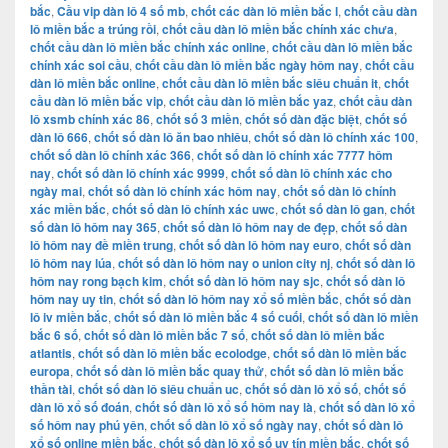
bắc
,
Cầu vip dàn lô 4 số mb
,
chốt các dàn lô miền bắc l
,
chốt cầu dàn
lô miền bắc a trúng rồi
,
chốt cầu dàn lô miền bắc chính xác chưa
,
chốt cầu dàn lô miền bắc chính xác online
,
chốt cầu dàn lô miền bắc
chính xác soi cầu
,
chốt cầu dàn lô miền bắc ngày hôm nay
,
chốt cầu
dàn lô miền bắc online
,
chốt cầu dàn lô miền bắc siêu chuẩn it
,
chốt
cầu dàn lô miền bắc vip
,
chốt cầu dàn lô miền bắc yaz
,
chốt cầu dàn
lô xsmb chính xác 86
,
chốt số 3 miền
,
chốt số dàn đặc biệt
,
chốt số
dàn lô 666
,
chốt số dàn lô ăn bao nhiêu
,
chốt số dàn lô chính xác 100
,
chốt số dàn lô chính xác 366
,
chốt số dàn lô chính xác 7777 hôm
nay
,
chốt số dàn lô chính xác 9999
,
chốt số dàn lô chính xác cho
ngày mai
,
chốt số dàn lô chính xác hôm nay
,
chốt số dàn lô chính
xác miền bắc
,
chốt số dàn lô chính xác uwc
,
chốt số dàn lô gan
,
chốt
số dàn lô hôm nay 365
,
chốt số dàn lô hôm nay de đẹp
,
chốt số dàn
lô hôm nay đề miền trung
,
chốt số dàn lô hôm nay euro
,
chốt số dàn
lô hôm nay lúa
,
chốt số dàn lô hôm nay o union city nj
,
chốt số dàn lô
hôm nay rong bạch kim
,
chốt số dàn lô hôm nay sjc
,
chốt số dàn lô
hôm nay uy tin
,
chốt số dàn lô hôm nay xổ số miền bắc
,
chốt số dàn
lô iv miền bắc
,
chốt số dàn lô miền bắc 4 số cuối
,
chốt số dàn lô miền
bắc 6 số
,
chốt số dàn lô miền bắc 7 số
,
chốt số dàn lô miền bắc
atlantis
,
chốt số dàn lô miền bắc ecolodge
,
chốt số dàn lô miền bắc
europa
,
chốt số dàn lô miền bắc quay thử
,
chốt số dàn lô miền bắc
thần tài
,
chốt số dàn lô siêu chuẩn uc
,
chốt số dàn lô xổ số
,
chốt số
dàn lô xổ số đoán
,
chốt số dàn lô xổ số hôm nay là
,
chốt số dàn lô xổ
số hôm nay phú yên
,
chốt số dàn lô xổ số ngày nay
,
chốt số dàn lô
xổ số online miền bắc
,
chốt số dàn lô xổ số uy tín miền bắc
,
chốt số