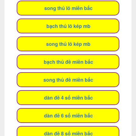
song thủ lô miền bắc
bạch thủ lô kép mb
song thủ lô kép mb
bạch thủ đề miền bắc
song thủ đề miền bắc
dàn đề 4 số miền bắc
dàn đề 6 số miền bắc
dàn đề 8 số miền bắc