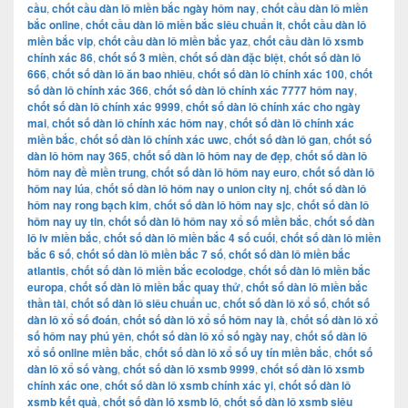
cầu
,
chốt cầu dàn lô miền bắc ngày hôm nay
,
chốt cầu dàn lô miền
bắc online
,
chốt cầu dàn lô miền bắc siêu chuẩn it
,
chốt cầu dàn lô
miền bắc vip
,
chốt cầu dàn lô miền bắc yaz
,
chốt cầu dàn lô xsmb
chính xác 86
,
chốt số 3 miền
,
chốt số dàn đặc biệt
,
chốt số dàn lô
666
,
chốt số dàn lô ăn bao nhiêu
,
chốt số dàn lô chính xác 100
,
chốt
số dàn lô chính xác 366
,
chốt số dàn lô chính xác 7777 hôm nay
,
chốt số dàn lô chính xác 9999
,
chốt số dàn lô chính xác cho ngày
mai
,
chốt số dàn lô chính xác hôm nay
,
chốt số dàn lô chính xác
miền bắc
,
chốt số dàn lô chính xác uwc
,
chốt số dàn lô gan
,
chốt số
dàn lô hôm nay 365
,
chốt số dàn lô hôm nay de đẹp
,
chốt số dàn lô
hôm nay đề miền trung
,
chốt số dàn lô hôm nay euro
,
chốt số dàn lô
hôm nay lúa
,
chốt số dàn lô hôm nay o union city nj
,
chốt số dàn lô
hôm nay rong bạch kim
,
chốt số dàn lô hôm nay sjc
,
chốt số dàn lô
hôm nay uy tin
,
chốt số dàn lô hôm nay xổ số miền bắc
,
chốt số dàn
lô iv miền bắc
,
chốt số dàn lô miền bắc 4 số cuối
,
chốt số dàn lô miền
bắc 6 số
,
chốt số dàn lô miền bắc 7 số
,
chốt số dàn lô miền bắc
atlantis
,
chốt số dàn lô miền bắc ecolodge
,
chốt số dàn lô miền bắc
europa
,
chốt số dàn lô miền bắc quay thử
,
chốt số dàn lô miền bắc
thần tài
,
chốt số dàn lô siêu chuẩn uc
,
chốt số dàn lô xổ số
,
chốt số
dàn lô xổ số đoán
,
chốt số dàn lô xổ số hôm nay là
,
chốt số dàn lô xổ
số hôm nay phú yên
,
chốt số dàn lô xổ số ngày nay
,
chốt số dàn lô
xổ số online miền bắc
,
chốt số dàn lô xổ số uy tín miền bắc
,
chốt số
dàn lô xổ số vàng
,
chốt số dàn lô xsmb 9999
,
chốt số dàn lô xsmb
chính xác one
,
chốt số dàn lô xsmb chính xác yi
,
chốt số dàn lô
xsmb kết quả
,
chốt số dàn lô xsmb lô
,
chốt số dàn lô xsmb siêu