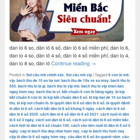
dan lo 6 so, dàn lô 6 số, dàn lô 6 số miền phí, dan lo 6,
dan lo 4 so, dàn lô 4 số, dàn lô 4 số miền phí, dan lo 4,
soi cầu chính xác dàn
dan lo 8 so, dàn lô
Continue reading
→
Posted in
Soi cầu mb chính xác
,
Soi cầu mb víp
|
Tagged
6 con lô mb
víp
,
bach thu de 10 so ha noi
,
bach thu de 10s ve so may
,
bach thu lo
555
,
bach thu lo la gi
,
bach thu lo vip mb
,
bach thu lo vip mien bac
ngay hom nay
,
bach thu lo vt
,
bắt chuẩn 6 con lô hàng ngày
,
bí kíp
bắt chuẩn 6 con lô
,
bí kíp bắt chuẩn dàn 6 số
,
bi kip bat de 10 so bach
thu
,
bí kíp soi chuẩn lô
,
bí quyết dàn lô 6 số dàn lô 6 số
,
bí quyết đánh
lô dàn lô 6 số
,
cách bắt dàn lô 6 số khung 5 ngày
,
cách dàn lô 6 số
dàn lô 6 số 2020
,
cách dàn lô 6 số dàn lô 6 số 2021
,
cách nuôi lô dàn
lô 6 số 3 ngày
,
cách soi dàn lô 6 số
,
cách soi lô dàn lô 6 số miền bắc
,
cách tính lô dàn lô 6 số chuẩn 100
,
cách vào tiền nuôi lô dàn lô 6 số 5
ngày
,
cap lo bach thu dep nhat hom nay
,
cap lo bach thu hom nay
,
cặp lô dàn lô 6 số ngày hôm nay
,
cầu dàn lô 6 số ăn quanh năm
,
cầu