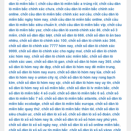
dàn lô miền bắc l
,
chốt cầu dàn lô miền bắc a trúng rồi
,
chốt cầu dàn
lô miền bắc chính xác chưa
,
chốt cầu dàn lô miền bắc chính xác
online
,
chốt cầu dàn lô miền bắc chính xác soi cầu
,
chốt cầu dàn lô
miền bắc ngày hôm nay
,
chốt cầu dàn lô miền bắc online
,
chốt cầu
dàn lô miền bắc siêu chuẩn it
,
chốt cầu dàn lô miền bắc vip
,
chốt cầu
dàn lô miền bắc yaz
,
chốt cầu dàn lô xsmb chính xác 86
,
chốt số 3
miền
,
chốt số dàn đặc biệt
,
chốt số dàn lô 666
,
chốt số dàn lô ăn bao
nhiêu
,
chốt số dàn lô chính xác 100
,
chốt số dàn lô chính xác 366
,
chốt số dàn lô chính xác 7777 hôm nay
,
chốt số dàn lô chính xác
9999
,
chốt số dàn lô chính xác cho ngày mai
,
chốt số dàn lô chính
xác hôm nay
,
chốt số dàn lô chính xác miền bắc
,
chốt số dàn lô
chính xác uwc
,
chốt số dàn lô gan
,
chốt số dàn lô hôm nay 365
,
chốt
số dàn lô hôm nay de đẹp
,
chốt số dàn lô hôm nay đề miền trung
,
chốt số dàn lô hôm nay euro
,
chốt số dàn lô hôm nay lúa
,
chốt số
dàn lô hôm nay o union city nj
,
chốt số dàn lô hôm nay rong bạch
kim
,
chốt số dàn lô hôm nay sjc
,
chốt số dàn lô hôm nay uy tin
,
chốt
số dàn lô hôm nay xổ số miền bắc
,
chốt số dàn lô iv miền bắc
,
chốt
số dàn lô miền bắc 4 số cuối
,
chốt số dàn lô miền bắc 6 số
,
chốt số
dàn lô miền bắc 7 số
,
chốt số dàn lô miền bắc atlantis
,
chốt số dàn lô
miền bắc ecolodge
,
chốt số dàn lô miền bắc europa
,
chốt số dàn lô
miền bắc quay thử
,
chốt số dàn lô miền bắc thần tài
,
chốt số dàn lô
siêu chuẩn uc
,
chốt số dàn lô xổ số
,
chốt số dàn lô xổ số đoán
,
chốt
số dàn lô xổ số hôm nay là
,
chốt số dàn lô xổ số hôm nay phú yên
,
chốt số dàn lô xổ số ngày nay
,
chốt số dàn lô xổ số online miền bắc
,
chốt số dàn lô xổ số uy tín miền bắc
,
chốt số dàn lô xổ số vàng
,
chốt