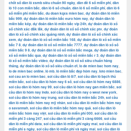
chốt số dàn lô xsmb siêu chuẩn 90 ngày
,
dàn đề 6 số miễn phí
,
dàn
lô 10 con miền bắc
,
dàn lô 6 số chuẩn
,
dàn lô 6 số miễn phí
,
dàn lô 6
số miễn phí miền bắc
,
du doan kqxs mien bac
,
dự đoán dàn lô miền
bắc 999
,
dự đoán dàn lô miền bắc euro hôm nay
,
dự đoán dàn lô
miền bắc kép
,
dự đoán dàn lô miền bắc vip 24h
,
dự đoán dàn lô xổ
số chính xác đắk lắk
,
dự đoán dàn lô xổ số chính xác ptv
,
dự đoán
dàn lô xổ số chính xác quảng ninh
,
dự đoán dàn lô xổ số chính xác
xem
,
dự đoán dàn lô xổ số miền bắc 168
,
dự đoán dàn lô xổ số miền
bắc 7 8
,
dự đoán dàn lô xổ số miền bắc 7777
,
dự đoán dàn lô xổ số
miền bắc 9 8
,
dự đoán dàn lô xổ số miền bắc mega
,
dự đoán dàn lô
xổ số miền bắc qua
,
dự đoán dàn lô xổ số miền bắc r 3
,
dự đoán dàn
lô xổ số miền bắc video
,
dự đoán dàn lô xổ số siêu chuẩn hàng
tháng
,
dự đoán dàn lô xổ số siêu chuẩn ơi
,
lo de mien bac hom nay
,
lo de mien bac online
,
lô mb
,
lô miền bắc đẹp hôm nay
,
loto mien bac
,
soi cau an lo mien bac
,
soi cầu dàn lô 8/7
,
soi cầu dàn lô bạch thủ
miền bắc
,
soi cầu dàn lô hôm nay 6 số
,
soi cầu dàn lô hôm nay 6886
,
soi cầu dàn lô hôm nay 99
,
soi cầu dàn lô hôm nay gan miền bắc
,
soi
cầu dàn lô hôm nay indo
,
soi cầu dàn lô hôm nay o west new york
,
soi cầu dàn lô hôm nay trung
,
soi cầu dàn lô miền bắc 24h
,
soi cầu
dàn lô miền bắc hôm nay mỹ nhân
,
soi cầu dàn lô miền bắc hôm nay
o savannah
,
soi cầu dàn lô miền bắc hôm nay quả
,
soi cầu dàn lô
miền bắc hôm nay việt
,
soi cầu dàn lô miễn phí 000
,
soi cầu dàn lô
miễn phí 3 càng 247
,
soi cầu dàn lô miễn phí 3 càng 6666
,
soi cầu
dàn lô miễn phí data
,
soi cầu dàn lô miễn phí ngày mai
,
soi cầu dàn lô
miễn phí s ngày
,
soi cầu dàn lô miễn phí và ngày mai
,
soi cầu dàn lô