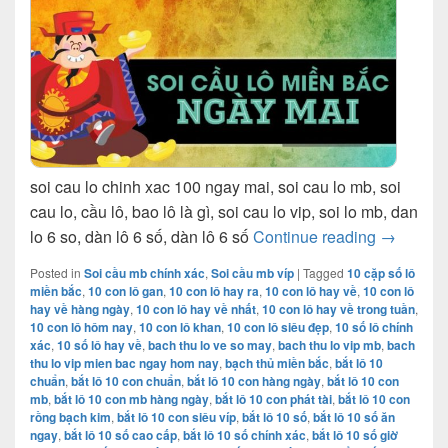
soi cau lo chinh xac 100 ngay mai, soi cau lo mb, soi
cau lo, cầu lô, bao lô là gì, soi cau lo vip, soi lo mb, dan
soi cầu c
lo 6 so, dàn lô 6 số, dàn lô 6 số
Continue reading
→
Posted in
Soi cầu mb chính xác
,
Soi cầu mb víp
|
Tagged
10 cặp số lô
miền bắc
,
10 con lô gan
,
10 con lô hay ra
,
10 con lô hay về
,
10 con lô
hay về hàng ngày
,
10 con lô hay về nhất
,
10 con lô hay về trong tuần
,
10 con lô hôm nay
,
10 con lô khan
,
10 con lô siêu đẹp
,
10 số lô chính
xác
,
10 số lô hay về
,
bach thu lo ve so may
,
bach thu lo vip mb
,
bach
thu lo vip mien bac ngay hom nay
,
bạch thủ miền bắc
,
bắt lô 10
chuẩn
,
bắt lô 10 con chuẩn
,
bắt lô 10 con hàng ngày
,
bắt lô 10 con
mb
,
bắt lô 10 con mb hàng ngày
,
bắt lô 10 con phát tài
,
bắt lô 10 con
rồng bạch kim
,
bắt lô 10 con siêu víp
,
bắt lô 10 số
,
bắt lô 10 số ăn
ngay
,
bắt lô 10 số cao cấp
,
bắt lô 10 số chính xác
,
bắt lô 10 số giờ