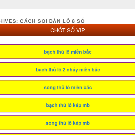
HIVES:
CÁCH SOI DÀN LÔ 8 SỐ
CHỐT SỐ VIP
bạch thủ lô miền bắc
bạch thủ lô 2 nháy miền bắc
song thủ lô miền bắc
bạch thủ lô kép mb
song thủ lô kép mb