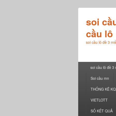
soi cầ
cầu lô
soi cầu lô đề 3 mi
Primary
soi cầu lô đề 3
menu
Soi cầu mn
THỐNG KÊ KQ
VIETLOTT
SỐ KẾT QUẢ