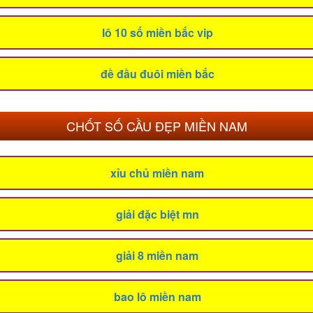
lô 10 số miền bắc vip
đề đầu đuôi miền bắc
CHỐT SỐ CẦU ĐẸP MIỀN NAM
xỉu chủ miền nam
giải đặc biệt mn
giải 8 miền nam
bao lô miền nam