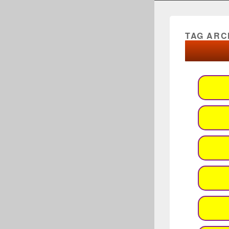
TAG ARC