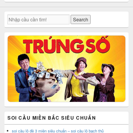
Search
SOI CẦU MIỀN BẮC SIÊU CHUẨN
soi cầu lô đề 3 miền siêu chuẩn – soi cầu lô bạch thủ