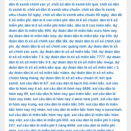
dàn lô xsmb chính xác yi
,
chốt số dàn lô xsmb kết quả
,
chốt số dàn
lô xsmb lô
,
chốt số dàn lô xsmb siêu chuẩn
,
chốt số dàn lô xsmb
siêu chuẩn 30 ngày
,
chốt số dàn lô xsmb siêu chuẩn 90 ngày
,
dàn đề
6 số miễn phí
,
dàn lo 6 con mien phi
,
dàn lô 6 số chuẩn
,
dàn lô 6 số
miễn phí
,
dàn lô 6 số miễn phí miền bắc
,
dàn lô 8 con miền bắc
,
dự
đoán dàn lô miền bắc 999
,
dự đoán dàn lô miền bắc euro hôm nay
,
dự đoán dàn lô miền bắc kép
,
dự đoán dàn lô miền bắc vip 24h
,
dự
đoán dàn lô xổ số chính xác đắk lắk
,
dự đoán dàn lô xổ số chính xác
ptv
,
dự đoán dàn lô xổ số chính xác quảng ninh
,
dự đoán dàn lô xổ
số chính xác xem
,
dự đoán dàn lô xổ số miền bắc 168
,
dự đoán dàn
lô xổ số miền bắc 7 8
,
dự đoán dàn lô xổ số miền bắc 7777
,
dự đoán
dàn lô xổ số miền bắc 9 8
,
dự đoán dàn lô xổ số miền bắc mega
,
dự
đoán dàn lô xổ số miền bắc qua
,
dự đoán dàn lô xổ số miền bắc r 3
,
dự đoán dàn lô xổ số miền bắc video
,
dự đoán dàn lô xổ số siêu
chuẩn hàng tháng
,
dự đoán dàn lô xổ số siêu chuẩn ơi
,
kết quả
xsmb
,
soi cầu dàn lô 8/7
,
soi cầu dàn lô bạch thủ miền bắc
,
soi cầu
dàn lô hôm nay 6 số
,
soi cầu dàn lô hôm nay 6886
,
soi cầu dàn lô
hôm nay 99
,
soi cầu dàn lô hôm nay gan miền bắc
,
soi cầu dàn lô
hôm nay indo
,
soi cầu dàn lô hôm nay o west new york
,
soi cầu dàn
lô hôm nay trung
,
soi cầu dàn lô miền bắc 24h
,
soi cầu dàn lô miền
bắc hôm nay mỹ nhân
,
soi cầu dàn lô miền bắc hôm nay o savannah
,
soi cầu dàn lô miền bắc hôm nay quả
,
soi cầu dàn lô miền bắc hôm
nay việt
,
soi cầu dàn lô miễn phí 000
,
soi cầu dàn lô miễn phí 3 càng
247
,
soi cầu dàn lô miễn phí 3 càng 6666
,
soi cầu dàn lô miễn phí
data
,
soi cầu dàn lô miễn phí ngày mai
,
soi cầu dàn lô miễn phí s