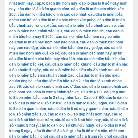
nhat hom nay
,
cap lo bach thu hom nay
,
cặp lô dàn lô 8 số ngày hôm
nay
,
cầu dàn lô 8 số ăn quanh năm
,
cầu dàn lô miền bắc chính xác
200
,
cầu dàn lô miền bắc chính xác cao nhất
,
cầu dàn lô miền bắc
chính xác kê
,
cầu dàn lô miền bắc chính xác pubg
,
cầu dàn lô miền
bắc chính xác rồng soi cầu
,
cầu dàn lô miền bắc chính xác số
,
cầu
dàn lô miền bắc chính xác u19
,
cầu dàn lô miền bắc đề
,
cầu dàn lô
miền bắc hôm nay 6 2021
,
cầu dàn lô miền bắc hôm nay ba miền
,
cầu dàn lô miền bắc hôm nay bao nhiêu
,
cầu dàn lô miền bắc hôm
nay con nào đẹp
,
cầu dàn lô miền bắc hôm nay gì đẹp
,
cầu dàn lô
miền bắc hôm nay quả xổ số
,
cầu dàn lô miền bắc hôm nay uy tín
,
cầu dàn lô miền bắc hôm nay vina24h
,
cầu dàn lô miền bắc kê
,
cầu
dàn lô miền bắc kết
,
cầu dàn lô miền bắc khung
,
cầu dàn lô miền bắc
siêu chuẩn 5 ngày
,
cầu dàn lô miền bắc siêu chuẩn cách soi
,
cầu
dàn lô miền bắc siêu chuẩn chính xác
,
cầu dàn lô miền bắc siêu
chuẩn ông bà
,
cầu dàn lô miền bắc xiên 2
,
cầu dàn lô xsmb chính
xác 56
,
cầu dàn lô xsmb chính xác ơ đâu
,
cầu dàn lô xsmb chính xác
phía nam
,
cầu dàn lô xsmb chính xác về
,
Cầu de 6 SỐ
,
cầu đẹp dàn
lô 8 con miền bắc
,
cau lo 2 nhay mien bac
,
Cầu lô 8 SỐ
,
cầu lô dàn lô
8 số
,
cầu lô dàn lô 8 số 101010
,
cầu lô dàn lô 8 số 3 ngày
,
cầu lô dàn
lô 8 số ăn quanh năm
,
cầu lô dàn lô 8 số chạy quanh năm
,
cầu lô dàn
lô 8 số chính xác 100
,
cầu lô dàn lô 8 số đẹp nhất hôm nay
,
cầu lô
dàn lô 8 số hình quả trám
,
cầu lô dàn lô 8 số hôm nay
,
cầu lô dàn lô 8
số khung 2 ngày
,
cầu lô dàn lô 8 số khung 3 ngày
,
cầu lô dàn lô 8 số
khung 5 ngày
,
cầu lô dàn lô 8 số là gì
,
cầu lô đề miền bắc
,
chốt các
dàn lô miền bắc l
,
chốt cầu dàn lô miền bắc a trúng rồi
,
chốt cầu dàn