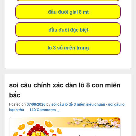
đầu đuôi giải 8 mt
đầu đuôi đặc biệt
lô 3 số miền trung
soi cầu chính xác dàn lô 8 con miền
bắc
Posted on
07/08/2026
by
soi cầu lô đề 3 miền siêu chuẩn - soi cầu lô
bạch thủ
—
140 Comments ↓