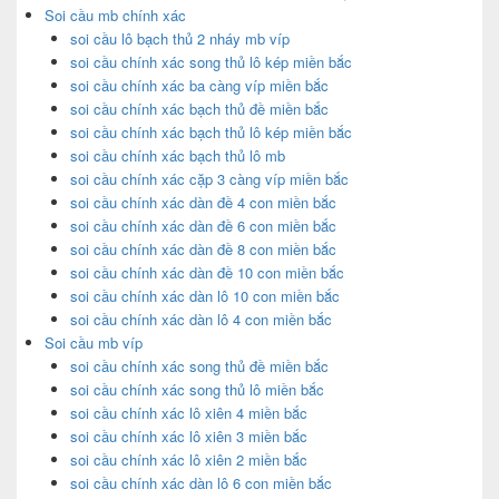
Soi cầu mb chính xác
soi cầu lô bạch thủ 2 nháy mb víp
soi cầu chính xác song thủ lô kép miền bắc
soi cầu chính xác ba càng víp miền bắc
soi cầu chính xác bạch thủ đề miền bắc
soi cầu chính xác bạch thủ lô kép miền bắc
soi cầu chính xác bạch thủ lô mb
soi cầu chính xác cặp 3 càng víp miền bắc
soi cầu chính xác dàn đề 4 con miền bắc
soi cầu chính xác dàn đề 6 con miền bắc
soi cầu chính xác dàn đề 8 con miền bắc
soi cầu chính xác dàn đề 10 con miền bắc
soi cầu chính xác dàn lô 10 con miền bắc
soi cầu chính xác dàn lô 4 con miền bắc
Soi cầu mb víp
soi cầu chính xác song thủ đề miền bắc
soi cầu chính xác song thủ lô miền bắc
soi cầu chính xác lô xiên 4 miền bắc
soi cầu chính xác lô xiên 3 miền bắc
soi cầu chính xác lô xiên 2 miền bắc
soi cầu chính xác dàn lô 6 con miền bắc