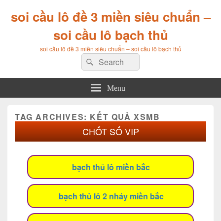
soi cầu lô đề 3 miền siêu chuẩn –
soi cầu lô bạch thủ
soi cầu lô đề 3 miền siêu chuẩn – soi cầu lô bạch thủ
Search
Search
for:
Menu
TAG ARCHIVES:
KẾT QUẢ XSMB
CHỐT SỐ VIP
bạch thủ lô miền bắc
bạch thủ lô 2 nháy miền bắc