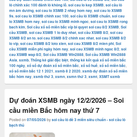
lô chính xác 100 đánh lô không lỗ
,
soi cau lo kep XSMB
,
soi cầu lô
mn âm dương
,
soi cau lo XSMB 2 nhay hom nay
,
soi cau lo XSMB
9s
,
soi cau lo XSMB chinh xac 100
,
soi cầu lô XSMB chuẩn
,
soi cau
lo XSMB hom nay
,
soi cau lo XSMB minh ngoc
,
soi cau lo XSMB rong
bach kim
,
Soi cầu xổ số miền bắc víp bi quyet soi cau 8/2 XSMB
,
Soi
cầu XSMB
,
soi cau XSMB 1 lo duy nhat
,
soi cầu XSMB 8/2
,
soi cau
XSMB 8/2 an to
,
soi cau XSMB 8/2 chinh xac nhat
,
soi cau XSMB 8/2
lo vip
,
soi cau XSMB 8/2 loto xien
,
soi cau XSMB 8/2 mien phi
,
Soi
cầu XSMB miễn phí ngày hôm nay
,
soi cau XSMB minh ngoc 8/2
,
soi
cau XSMB wap 8/2
,
Soi cầu XSMB Win2888
,
Soi cầu XSMB Win2888
Asia
,
sxmb
,
Thống kê giải đặc biệt
,
thống kê kết quả xổ số miền bắc
100 ngày
,
xổ số dự đoán xổ số miền bắc
,
xổ số huế
,
xổ số miền bắc
,
xổ số miền bắc 12 1 2021
,
xsmb 8 2 2020
,
xsmb dự đoán xổ số miền
bắc hôm nay
,
xsmb thứ 3
,
xsmn
,
xsmn thứ 3
,
xsmt
,
XSMT sxmb
Dự đoán XSMB ngày 12/2/2026 – Soi
cầu miền Bắc hôm nay thứ 7
Posted on
07/05/2026
by
soi cầu lô đề 3 miền siêu chuẩn - soi cầu lô
bạch thủ