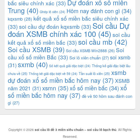
Dự đoán xổ số miền
bắc siêu chính xác
(33)
Trung
(40)
Hôm nay đánh con gì
(34)
Ghép lô xiên
(24)
kết quả xổ số miền bắc siêu chính xác
kqxsmb
(28)
Soi cầu Dự
(33)
soi cầu dự đoán kqxsmb
(33)
đoán XSMB chính xác 100
(45)
soi cầu
soi cầu mb
(42)
kết quả xổ số miền bắc
(33)
Soi cầu XSMB
(39)
Soi
Soi cầu XSMB Win2888
(26)
cầu xổ số miền Bắc
(33)
soi xsmb
Soi lô xiên chuẩn
(27)
sxmb
(40)
(31)
Thống kê giải đặc biệt lâu
Số kết quả giải đặc biệt
(24)
xsmb
chưa về
(25)
Tần suất lô xiên
(25)
Thống kê giải đặc biệt về 59
(24)
dự đoán xổ số miền bắc hôm nay
(37)
XSMB
xổ
xsmn
(35)
xổ số miền bắc
(34)
năm 2021
(31)
số miền bắc hôm nay
(37)
đề về 50 hôm sau đánh con
gì
(27)
Copyright © 2026
soi cầu lô đề 3 miền siêu chuẩn – soi cầu lô bạch thủ
. All Rights
Reserved.