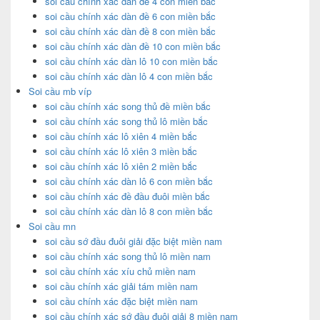
soi cầu chính xác dàn đề 4 con miền bắc
soi cầu chính xác dàn đề 6 con miền bắc
soi cầu chính xác dàn đề 8 con miền bắc
soi cầu chính xác dàn đề 10 con miền bắc
soi cầu chính xác dàn lô 10 con miền bắc
soi cầu chính xác dàn lô 4 con miền bắc
Soi cầu mb víp
soi cầu chính xác song thủ đề miền bắc
soi cầu chính xác song thủ lô miền bắc
soi cầu chính xác lô xiên 4 miền bắc
soi cầu chính xác lô xiên 3 miền bắc
soi cầu chính xác lô xiên 2 miền bắc
soi cầu chính xác dàn lô 6 con miền bắc
soi cầu chính xác đề đầu đuôi miền bắc
soi cầu chính xác dàn lô 8 con miền bắc
Soi cầu mn
soi cầu sớ đầu đuôi giải đặc biệt miền nam
soi cầu chính xác song thủ lô miền nam
soi cầu chính xác xíu chủ miền nam
soi cầu chính xác giải tám miền nam
soi cầu chính xác đặc biệt miền nam
soi cầu chính xác sớ đầu đuôi giải 8 miền nam