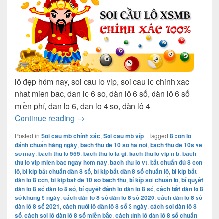
lô đẹp hôm nay, soi cau lo vip, soi cau lo chinh xac
nhat mien bac, dan lo 6 so, dàn lô 6 số, dàn lô 6 số
miền phí, dan lo 6, dan lo 4 so, dàn lô 4
soi cầu chính xác dàn lô 8 con miền bắc
Continue reading
→
Posted in
Soi cầu mb chính xác
,
Soi cầu mb víp
|
Tagged
8 con lô
đánh chuẩn hàng ngày
,
bach thu de 10 so ha noi
,
bach thu de 10s ve
so may
,
bach thu lo 555
,
bach thu lo la gi
,
bach thu lo vip mb
,
bach
thu lo vip mien bac ngay hom nay
,
bach thu lo vt
,
bắt chuẩn đủ 8 con
lô
,
bí kíp bắt chuẩn dàn 8 số
,
bí kíp bắt dàn 8 số chuẩn lô
,
bí kíp bắt
dàn lô 8 con
,
bi kip bat de 10 so bach thu
,
bí kíp soi chuẩn lô
,
bí quyết
dàn lô 8 số dàn lô 8 số
,
bí quyết đánh lô dàn lô 8 số
,
cách bắt dàn lô 8
số khung 5 ngày
,
cách dàn lô 8 số dàn lô 8 số 2020
,
cách dàn lô 8 số
dàn lô 8 số 2021
,
cách nuôi lô dàn lô 8 số 3 ngày
,
cách soi dàn lô 8
số
,
cách soi lô dàn lô 8 số miền bắc
,
cách tính lô dàn lô 8 số chuẩn