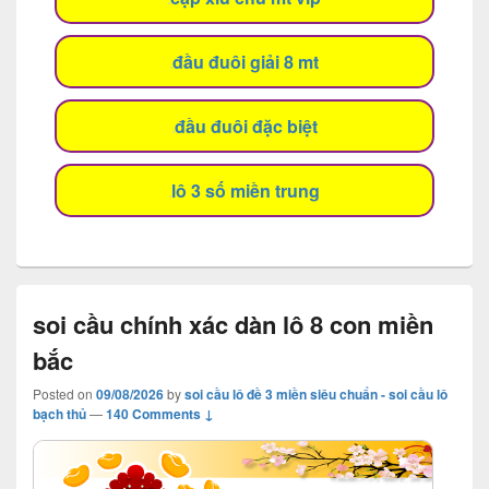
đầu đuôi giải 8 mt
đầu đuôi đặc biệt
lô 3 số miền trung
soi cầu chính xác dàn lô 8 con miền
bắc
Posted on
09/08/2026
by
soi cầu lô đề 3 miền siêu chuẩn - soi cầu lô
bạch thủ
—
140 Comments ↓