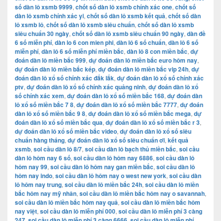
số dàn lô xsmb 9999
,
chốt số dàn lô xsmb chính xác one
,
chốt số
dàn lô xsmb chính xác yi
,
chốt số dàn lô xsmb kết quả
,
chốt số dàn
lô xsmb lô
,
chốt số dàn lô xsmb siêu chuẩn
,
chốt số dàn lô xsmb
siêu chuẩn 30 ngày
,
chốt số dàn lô xsmb siêu chuẩn 90 ngày
,
dàn đề
6 số miễn phí
,
dàn lo 6 con mien phi
,
dàn lô 6 số chuẩn
,
dàn lô 6 số
miễn phí
,
dàn lô 6 số miễn phí miền bắc
,
dàn lô 8 con miền bắc
,
dự
đoán dàn lô miền bắc 999
,
dự đoán dàn lô miền bắc euro hôm nay
,
dự đoán dàn lô miền bắc kép
,
dự đoán dàn lô miền bắc vip 24h
,
dự
đoán dàn lô xổ số chính xác đắk lắk
,
dự đoán dàn lô xổ số chính xác
ptv
,
dự đoán dàn lô xổ số chính xác quảng ninh
,
dự đoán dàn lô xổ
số chính xác xem
,
dự đoán dàn lô xổ số miền bắc 168
,
dự đoán dàn
lô xổ số miền bắc 7 8
,
dự đoán dàn lô xổ số miền bắc 7777
,
dự đoán
dàn lô xổ số miền bắc 9 8
,
dự đoán dàn lô xổ số miền bắc mega
,
dự
đoán dàn lô xổ số miền bắc qua
,
dự đoán dàn lô xổ số miền bắc r 3
,
dự đoán dàn lô xổ số miền bắc video
,
dự đoán dàn lô xổ số siêu
chuẩn hàng tháng
,
dự đoán dàn lô xổ số siêu chuẩn ơi
,
kết quả
xsmb
,
soi cầu dàn lô 8/7
,
soi cầu dàn lô bạch thủ miền bắc
,
soi cầu
dàn lô hôm nay 6 số
,
soi cầu dàn lô hôm nay 6886
,
soi cầu dàn lô
hôm nay 99
,
soi cầu dàn lô hôm nay gan miền bắc
,
soi cầu dàn lô
hôm nay indo
,
soi cầu dàn lô hôm nay o west new york
,
soi cầu dàn
lô hôm nay trung
,
soi cầu dàn lô miền bắc 24h
,
soi cầu dàn lô miền
bắc hôm nay mỹ nhân
,
soi cầu dàn lô miền bắc hôm nay o savannah
,
soi cầu dàn lô miền bắc hôm nay quả
,
soi cầu dàn lô miền bắc hôm
nay việt
,
soi cầu dàn lô miễn phí 000
,
soi cầu dàn lô miễn phí 3 càng
247
,
soi cầu dàn lô miễn phí 3 càng 6666
,
soi cầu dàn lô miễn phí