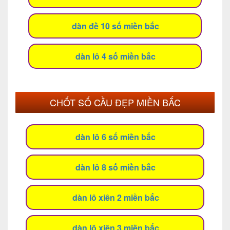
dàn đề 10 số miền bắc
dàn lô 4 số miền bắc
CHỐT SỐ CẦU ĐẸP MIỀN BẮC
dàn lô 6 số miền bắc
dàn lô 8 số miền bắc
dàn lô xiên 2 miền bắc
dàn lô xiên 3 miền bắc