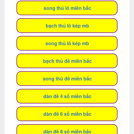
song thủ lô miền bắc
bạch thủ lô kép mb
song thủ lô kép mb
bạch thủ đề miền bắc
song thủ đề miền bắc
dàn đề 4 số miền bắc
dàn đề 6 số miền bắc
dàn đề 8 số miền bắc