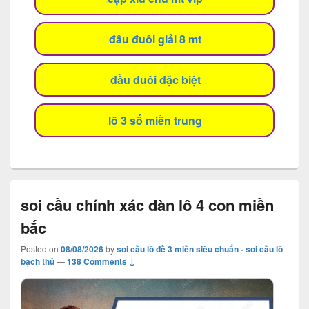
đầu đuôi giải 8 mt
đầu đuôi đặc biệt
lô 3 số miền trung
soi cầu chính xác dàn lô 4 con miền
bắc
Posted on
08/08/2026
by
soi cầu lô đề 3 miền siêu chuẩn - soi cầu lô
bạch thủ
—
138 Comments ↓