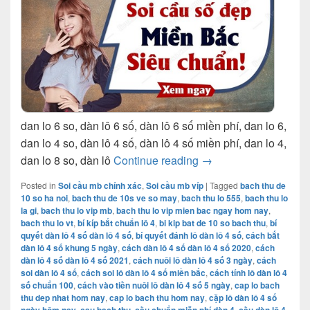
dan lo 6 so, dàn lô 6 số, dàn lô 6 số miền phí, dan lo 6,
dan lo 4 so, dàn lô 4 số, dàn lô 4 số miền phí, dan lo 4,
soi cầu chính xác dàn
dan lo 8 so, dàn lô
Continue reading
→
Posted in
Soi cầu mb chính xác
,
Soi cầu mb víp
|
Tagged
bach thu de
10 so ha noi
,
bach thu de 10s ve so may
,
bach thu lo 555
,
bach thu lo
la gi
,
bach thu lo vip mb
,
bach thu lo vip mien bac ngay hom nay
,
bach thu lo vt
,
bí kíp bắt chuẩn lô 4
,
bi kip bat de 10 so bach thu
,
bí
quyết dàn lô 4 số dàn lô 4 số
,
bí quyết đánh lô dàn lô 4 số
,
cách bắt
dàn lô 4 số khung 5 ngày
,
cách dàn lô 4 số dàn lô 4 số 2020
,
cách
dàn lô 4 số dàn lô 4 số 2021
,
cách nuôi lô dàn lô 4 số 3 ngày
,
cách
soi dàn lô 4 số
,
cách soi lô dàn lô 4 số miền bắc
,
cách tính lô dàn lô 4
số chuẩn 100
,
cách vào tiền nuôi lô dàn lô 4 số 5 ngày
,
cap lo bach
thu dep nhat hom nay
,
cap lo bach thu hom nay
,
cặp lô dàn lô 4 số
ngày hôm nay
,
cau bach thu
,
cầu chuẩn miễn phí dàn 4
,
cầu dàn lô 4