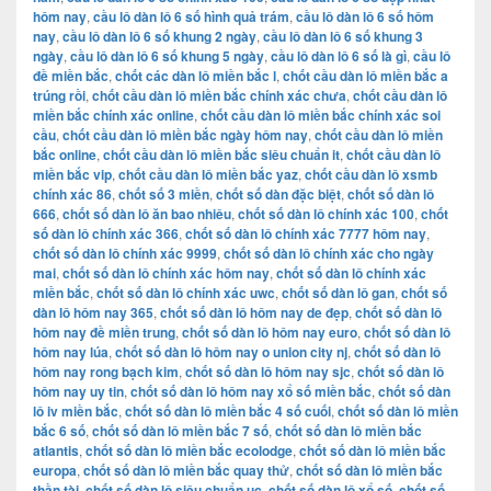
hôm nay
,
cầu lô dàn lô 6 số hình quả trám
,
cầu lô dàn lô 6 số hôm
nay
,
cầu lô dàn lô 6 số khung 2 ngày
,
cầu lô dàn lô 6 số khung 3
ngày
,
cầu lô dàn lô 6 số khung 5 ngày
,
cầu lô dàn lô 6 số là gì
,
cầu lô
đề miền bắc
,
chốt các dàn lô miền bắc l
,
chốt cầu dàn lô miền bắc a
trúng rồi
,
chốt cầu dàn lô miền bắc chính xác chưa
,
chốt cầu dàn lô
miền bắc chính xác online
,
chốt cầu dàn lô miền bắc chính xác soi
cầu
,
chốt cầu dàn lô miền bắc ngày hôm nay
,
chốt cầu dàn lô miền
bắc online
,
chốt cầu dàn lô miền bắc siêu chuẩn it
,
chốt cầu dàn lô
miền bắc vip
,
chốt cầu dàn lô miền bắc yaz
,
chốt cầu dàn lô xsmb
chính xác 86
,
chốt số 3 miền
,
chốt số dàn đặc biệt
,
chốt số dàn lô
666
,
chốt số dàn lô ăn bao nhiêu
,
chốt số dàn lô chính xác 100
,
chốt
số dàn lô chính xác 366
,
chốt số dàn lô chính xác 7777 hôm nay
,
chốt số dàn lô chính xác 9999
,
chốt số dàn lô chính xác cho ngày
mai
,
chốt số dàn lô chính xác hôm nay
,
chốt số dàn lô chính xác
miền bắc
,
chốt số dàn lô chính xác uwc
,
chốt số dàn lô gan
,
chốt số
dàn lô hôm nay 365
,
chốt số dàn lô hôm nay de đẹp
,
chốt số dàn lô
hôm nay đề miền trung
,
chốt số dàn lô hôm nay euro
,
chốt số dàn lô
hôm nay lúa
,
chốt số dàn lô hôm nay o union city nj
,
chốt số dàn lô
hôm nay rong bạch kim
,
chốt số dàn lô hôm nay sjc
,
chốt số dàn lô
hôm nay uy tin
,
chốt số dàn lô hôm nay xổ số miền bắc
,
chốt số dàn
lô iv miền bắc
,
chốt số dàn lô miền bắc 4 số cuối
,
chốt số dàn lô miền
bắc 6 số
,
chốt số dàn lô miền bắc 7 số
,
chốt số dàn lô miền bắc
atlantis
,
chốt số dàn lô miền bắc ecolodge
,
chốt số dàn lô miền bắc
europa
,
chốt số dàn lô miền bắc quay thử
,
chốt số dàn lô miền bắc
thần tài
,
chốt số dàn lô siêu chuẩn uc
,
chốt số dàn lô xổ số
,
chốt số