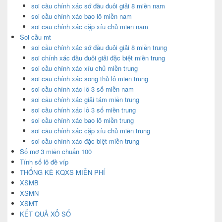
soi cầu chính xác sớ đầu đuôi giải 8 miền nam
soi cầu chính xác bao lô miền nam
soi cầu chính xác cặp xíu chủ miền nam
Soi cầu mt
soi cầu chính xác sớ đầu đuôi giải 8 miền trung
soi chính xác đầu đuôi giải đặc biệt miền trung
soi cầu chính xác xíu chủ miền trung
soi cầu chính xác song thủ lô miền trung
soi cầu chính xác lô 3 số miền nam
soi cầu chính xác giải tám miền trung
soi cầu chính xác lô 3 số miền trung
soi cầu chính xác bao lô miền trung
soi cầu chính xác cặp xíu chủ miền trung
soi cầu chính xác đặc biệt miền trung
Sổ mơ 3 miền chuẩn 100
Tính số lô đề víp
THỐNG KÊ KQXS MIỄN PHÍ
XSMB
XSMN
XSMT
KẾT QUẢ XỔ SỐ