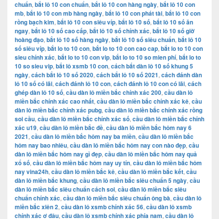
chuẩn
,
bắt lô 10 con chuẩn
,
bắt lô 10 con hàng ngày
,
bắt lô 10 con
mb
,
bắt lô 10 con mb hàng ngày
,
bắt lô 10 con phát tài
,
bắt lô 10 con
rồng bạch kim
,
bắt lô 10 con siêu víp
,
bắt lô 10 số
,
bắt lô 10 số ăn
ngay
,
bắt lô 10 số cao cấp
,
bắt lô 10 số chính xác
,
bắt lô 10 số giờ
hoàng đạo
,
bắt lô 10 số hàng ngày
,
bắt lô 10 số siêu chuẩn
,
bắt lô 10
số siêu víp
,
bắt lo to 10 con
,
bắt lo to 10 con cao cap
,
bắt lo to 10 con
sieu chính xác
,
bắt lo to 10 con vip
,
bắt lo to 10 so mien phí
,
bắt lo to
10 so sieu vip
,
bắt lô xsmb 10 con
,
cách bắt dàn lô 10 số khung 5
ngày
,
cách bắt lô 10 số 2020
,
cách bắt lô 10 số 2021
,
cách đánh dàn
lô 10 số có lãi
,
cách đánh lô 10 con
,
cách đánh lô 10 con có lãi
,
cách
ghép dàn lô 10 số
,
cầu dàn lô miền bắc chính xác 200
,
cầu dàn lô
miền bắc chính xác cao nhất
,
cầu dàn lô miền bắc chính xác kê
,
cầu
dàn lô miền bắc chính xác pubg
,
cầu dàn lô miền bắc chính xác rồng
soi cầu
,
cầu dàn lô miền bắc chính xác số
,
cầu dàn lô miền bắc chính
xác u19
,
cầu dàn lô miền bắc đề
,
cầu dàn lô miền bắc hôm nay 6
2021
,
cầu dàn lô miền bắc hôm nay ba miền
,
cầu dàn lô miền bắc
hôm nay bao nhiêu
,
cầu dàn lô miền bắc hôm nay con nào đẹp
,
cầu
dàn lô miền bắc hôm nay gì đẹp
,
cầu dàn lô miền bắc hôm nay quả
xổ số
,
cầu dàn lô miền bắc hôm nay uy tín
,
cầu dàn lô miền bắc hôm
nay vina24h
,
cầu dàn lô miền bắc kê
,
cầu dàn lô miền bắc kết
,
cầu
dàn lô miền bắc khung
,
cầu dàn lô miền bắc siêu chuẩn 5 ngày
,
cầu
dàn lô miền bắc siêu chuẩn cách soi
,
cầu dàn lô miền bắc siêu
chuẩn chính xác
,
cầu dàn lô miền bắc siêu chuẩn ông bà
,
cầu dàn lô
miền bắc xiên 2
,
cầu dàn lô xsmb chính xác 56
,
cầu dàn lô xsmb
chính xác ơ đâu
,
cầu dàn lô xsmb chính xác phía nam
,
cầu dàn lô