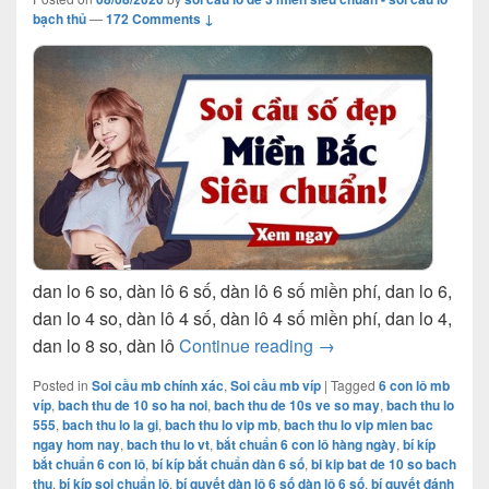
bạch thủ
—
172 Comments ↓
dan lo 6 so, dàn lô 6 số, dàn lô 6 số miền phí, dan lo 6,
dan lo 4 so, dàn lô 4 số, dàn lô 4 số miền phí, dan lo 4,
soi cầu chính xác dàn
dan lo 8 so, dàn lô
Continue reading
→
Posted in
Soi cầu mb chính xác
,
Soi cầu mb víp
|
Tagged
6 con lô mb
víp
,
bach thu de 10 so ha noi
,
bach thu de 10s ve so may
,
bach thu lo
555
,
bach thu lo la gi
,
bach thu lo vip mb
,
bach thu lo vip mien bac
ngay hom nay
,
bach thu lo vt
,
bắt chuẩn 6 con lô hàng ngày
,
bí kíp
bắt chuẩn 6 con lô
,
bí kíp bắt chuẩn dàn 6 số
,
bi kip bat de 10 so bach
thu
,
bí kíp soi chuẩn lô
,
bí quyết dàn lô 6 số dàn lô 6 số
,
bí quyết đánh