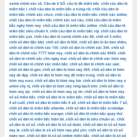
xsmb chính xác về
,
Cầu de 6 SỐ
,
cầu lô đề miền bắc
,
chốt các dàn lô
miền bắc l
,
chốt cầu dàn lô miền bắc a trúng rồi
,
chốt cầu dàn lô
miền bắc chính xác chưa
,
chốt cầu dàn lô miền bắc chính xác online
,
chốt cầu dàn lô miền bắc chính xác soi cầu
,
chốt cầu dàn lô miền
bắc ngày hôm nay
,
chốt cầu dàn lô miền bắc online
,
chốt cầu dàn lô
miền bắc siêu chuẩn it
,
chốt cầu dàn lô miền bắc vip
,
chốt cầu dàn lô
miền bắc yaz
,
chốt cầu dàn lô xsmb chính xác 86
,
chốt số 3 miền
,
chốt số dàn đặc biệt
,
chốt số dàn lô 666
,
chốt số dàn lô ăn bao nhiêu
,
chốt số dàn lô chính xác 100
,
chốt số dàn lô chính xác 366
,
chốt số
dàn lô chính xác 7777 hôm nay
,
chốt số dàn lô chính xác 9999
,
chốt
số dàn lô chính xác cho ngày mai
,
chốt số dàn lô chính xác hôm nay
,
chốt số dàn lô chính xác miền bắc
,
chốt số dàn lô chính xác uwc
,
chốt số dàn lô gan
,
chốt số dàn lô hôm nay 365
,
chốt số dàn lô hôm
nay de đẹp
,
chốt số dàn lô hôm nay đề miền trung
,
chốt số dàn lô
hôm nay euro
,
chốt số dàn lô hôm nay lúa
,
chốt số dàn lô hôm nay o
union city nj
,
chốt số dàn lô hôm nay rong bạch kim
,
chốt số dàn lô
hôm nay sjc
,
chốt số dàn lô hôm nay uy tin
,
chốt số dàn lô hôm nay
xổ số miền bắc
,
chốt số dàn lô iv miền bắc
,
chốt số dàn lô miền bắc
4 số cuối
,
chốt số dàn lô miền bắc 6 số
,
chốt số dàn lô miền bắc 7 số
,
chốt số dàn lô miền bắc atlantis
,
chốt số dàn lô miền bắc ecolodge
,
chốt số dàn lô miền bắc europa
,
chốt số dàn lô miền bắc quay thử
,
chốt số dàn lô miền bắc thần tài
,
chốt số dàn lô siêu chuẩn uc
,
chốt
số dàn lô xổ số
,
chốt số dàn lô xổ số đoán
,
chốt số dàn lô xổ số hôm
nay là
,
chốt số dàn lô xổ số hôm nay phú yên
,
chốt số dàn lô xổ số
ngày nay
,
chốt số dàn lô xổ số online miền bắc
,
chốt số dàn lô xổ số