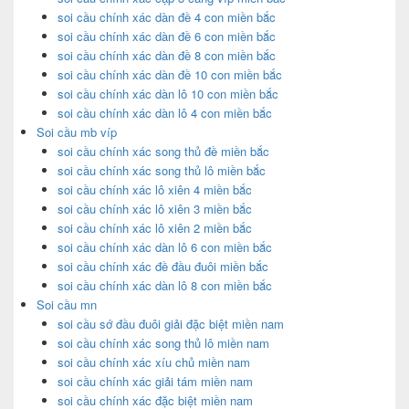
soi cầu chính xác dàn đề 4 con miền bắc
soi cầu chính xác dàn đề 6 con miền bắc
soi cầu chính xác dàn đề 8 con miền bắc
soi cầu chính xác dàn đề 10 con miền bắc
soi cầu chính xác dàn lô 10 con miền bắc
soi cầu chính xác dàn lô 4 con miền bắc
Soi cầu mb víp
soi cầu chính xác song thủ đề miền bắc
soi cầu chính xác song thủ lô miền bắc
soi cầu chính xác lô xiên 4 miền bắc
soi cầu chính xác lô xiên 3 miền bắc
soi cầu chính xác lô xiên 2 miền bắc
soi cầu chính xác dàn lô 6 con miền bắc
soi cầu chính xác đề đầu đuôi miền bắc
soi cầu chính xác dàn lô 8 con miền bắc
Soi cầu mn
soi cầu sớ đầu đuôi giải đặc biệt miền nam
soi cầu chính xác song thủ lô miền nam
soi cầu chính xác xíu chủ miền nam
soi cầu chính xác giải tám miền nam
soi cầu chính xác đặc biệt miền nam