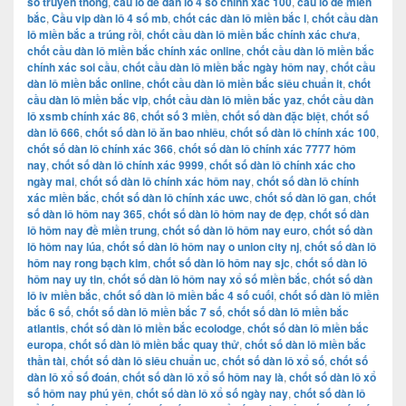
số truyền thống
,
cầu lô de dàn lô 4 số chính xác 100
,
cầu lô đề miền
bắc
,
Cầu vip dàn lô 4 số mb
,
chốt các dàn lô miền bắc l
,
chốt cầu dàn
lô miền bắc a trúng rồi
,
chốt cầu dàn lô miền bắc chính xác chưa
,
chốt cầu dàn lô miền bắc chính xác online
,
chốt cầu dàn lô miền bắc
chính xác soi cầu
,
chốt cầu dàn lô miền bắc ngày hôm nay
,
chốt cầu
dàn lô miền bắc online
,
chốt cầu dàn lô miền bắc siêu chuẩn it
,
chốt
cầu dàn lô miền bắc vip
,
chốt cầu dàn lô miền bắc yaz
,
chốt cầu dàn
lô xsmb chính xác 86
,
chốt số 3 miền
,
chốt số dàn đặc biệt
,
chốt số
dàn lô 666
,
chốt số dàn lô ăn bao nhiêu
,
chốt số dàn lô chính xác 100
,
chốt số dàn lô chính xác 366
,
chốt số dàn lô chính xác 7777 hôm
nay
,
chốt số dàn lô chính xác 9999
,
chốt số dàn lô chính xác cho
ngày mai
,
chốt số dàn lô chính xác hôm nay
,
chốt số dàn lô chính
xác miền bắc
,
chốt số dàn lô chính xác uwc
,
chốt số dàn lô gan
,
chốt
số dàn lô hôm nay 365
,
chốt số dàn lô hôm nay de đẹp
,
chốt số dàn
lô hôm nay đề miền trung
,
chốt số dàn lô hôm nay euro
,
chốt số dàn
lô hôm nay lúa
,
chốt số dàn lô hôm nay o union city nj
,
chốt số dàn lô
hôm nay rong bạch kim
,
chốt số dàn lô hôm nay sjc
,
chốt số dàn lô
hôm nay uy tin
,
chốt số dàn lô hôm nay xổ số miền bắc
,
chốt số dàn
lô iv miền bắc
,
chốt số dàn lô miền bắc 4 số cuối
,
chốt số dàn lô miền
bắc 6 số
,
chốt số dàn lô miền bắc 7 số
,
chốt số dàn lô miền bắc
atlantis
,
chốt số dàn lô miền bắc ecolodge
,
chốt số dàn lô miền bắc
europa
,
chốt số dàn lô miền bắc quay thử
,
chốt số dàn lô miền bắc
thần tài
,
chốt số dàn lô siêu chuẩn uc
,
chốt số dàn lô xổ số
,
chốt số
dàn lô xổ số đoán
,
chốt số dàn lô xổ số hôm nay là
,
chốt số dàn lô xổ
số hôm nay phú yên
,
chốt số dàn lô xổ số ngày nay
,
chốt số dàn lô