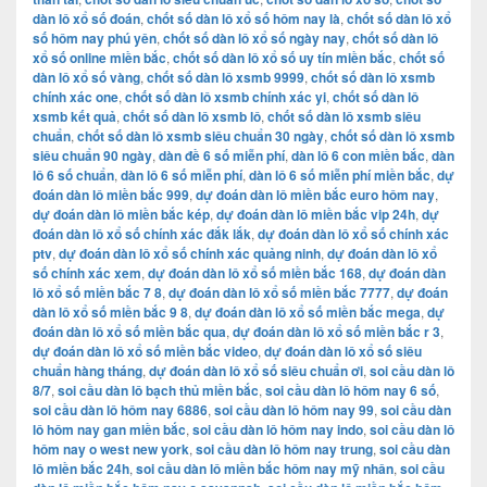
dàn lô xổ số đoán
,
chốt số dàn lô xổ số hôm nay là
,
chốt số dàn lô xổ
số hôm nay phú yên
,
chốt số dàn lô xổ số ngày nay
,
chốt số dàn lô
xổ số online miền bắc
,
chốt số dàn lô xổ số uy tín miền bắc
,
chốt số
dàn lô xổ số vàng
,
chốt số dàn lô xsmb 9999
,
chốt số dàn lô xsmb
chính xác one
,
chốt số dàn lô xsmb chính xác yi
,
chốt số dàn lô
xsmb kết quả
,
chốt số dàn lô xsmb lô
,
chốt số dàn lô xsmb siêu
chuẩn
,
chốt số dàn lô xsmb siêu chuẩn 30 ngày
,
chốt số dàn lô xsmb
siêu chuẩn 90 ngày
,
dàn đề 6 số miễn phí
,
dàn lô 6 con miền bắc
,
dàn
lô 6 số chuẩn
,
dàn lô 6 số miễn phí
,
dàn lô 6 số miễn phí miền bắc
,
dự
đoán dàn lô miền bắc 999
,
dự đoán dàn lô miền bắc euro hôm nay
,
dự đoán dàn lô miền bắc kép
,
dự đoán dàn lô miền bắc vip 24h
,
dự
đoán dàn lô xổ số chính xác đắk lắk
,
dự đoán dàn lô xổ số chính xác
ptv
,
dự đoán dàn lô xổ số chính xác quảng ninh
,
dự đoán dàn lô xổ
số chính xác xem
,
dự đoán dàn lô xổ số miền bắc 168
,
dự đoán dàn
lô xổ số miền bắc 7 8
,
dự đoán dàn lô xổ số miền bắc 7777
,
dự đoán
dàn lô xổ số miền bắc 9 8
,
dự đoán dàn lô xổ số miền bắc mega
,
dự
đoán dàn lô xổ số miền bắc qua
,
dự đoán dàn lô xổ số miền bắc r 3
,
dự đoán dàn lô xổ số miền bắc video
,
dự đoán dàn lô xổ số siêu
chuẩn hàng tháng
,
dự đoán dàn lô xổ số siêu chuẩn ơi
,
soi cầu dàn lô
8/7
,
soi cầu dàn lô bạch thủ miền bắc
,
soi cầu dàn lô hôm nay 6 số
,
soi cầu dàn lô hôm nay 6886
,
soi cầu dàn lô hôm nay 99
,
soi cầu dàn
lô hôm nay gan miền bắc
,
soi cầu dàn lô hôm nay indo
,
soi cầu dàn lô
hôm nay o west new york
,
soi cầu dàn lô hôm nay trung
,
soi cầu dàn
lô miền bắc 24h
,
soi cầu dàn lô miền bắc hôm nay mỹ nhân
,
soi cầu