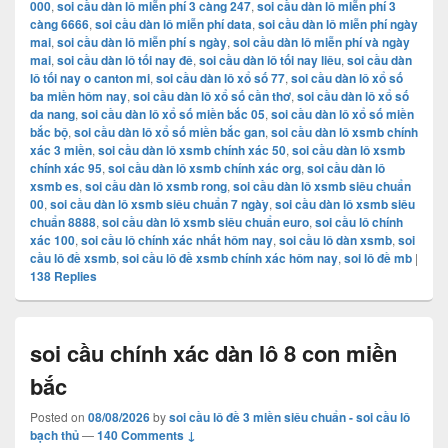
000
,
soi cầu dàn lô miễn phí 3 càng 247
,
soi cầu dàn lô miễn phí 3
càng 6666
,
soi cầu dàn lô miễn phí data
,
soi cầu dàn lô miễn phí ngày
mai
,
soi cầu dàn lô miễn phí s ngày
,
soi cầu dàn lô miễn phí và ngày
mai
,
soi cầu dàn lô tối nay đê
,
soi cầu dàn lô tối nay liêu
,
soi cầu dàn
lô tối nay o canton mi
,
soi cầu dàn lô xổ số 77
,
soi cầu dàn lô xổ số
ba miền hôm nay
,
soi cầu dàn lô xổ số cần thơ
,
soi cầu dàn lô xổ số
da nang
,
soi cầu dàn lô xổ số miền bắc 05
,
soi cầu dàn lô xổ số miền
bắc bộ
,
soi cầu dàn lô xổ số miền bắc gan
,
soi cầu dàn lô xsmb chính
xác 3 miền
,
soi cầu dàn lô xsmb chính xác 50
,
soi cầu dàn lô xsmb
chính xác 95
,
soi cầu dàn lô xsmb chính xác org
,
soi cầu dàn lô
xsmb es
,
soi cầu dàn lô xsmb rong
,
soi cầu dàn lô xsmb siêu chuẩn
00
,
soi cầu dàn lô xsmb siêu chuẩn 7 ngày
,
soi cầu dàn lô xsmb siêu
chuẩn 8888
,
soi cầu dàn lô xsmb siêu chuẩn euro
,
soi cầu lô chính
xác 100
,
soi cầu lô chính xác nhất hôm nay
,
soi cầu lô dàn xsmb
,
soi
cầu lô đề xsmb
,
soi cầu lô đề xsmb chính xác hôm nay
,
soi lô đề mb
|
138
Replies
soi cầu chính xác dàn lô 8 con miền
bắc
Posted on
08/08/2026
by
soi cầu lô đề 3 miền siêu chuẩn - soi cầu lô
bạch thủ
—
140 Comments ↓