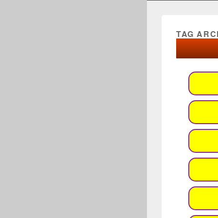
TAG ARC