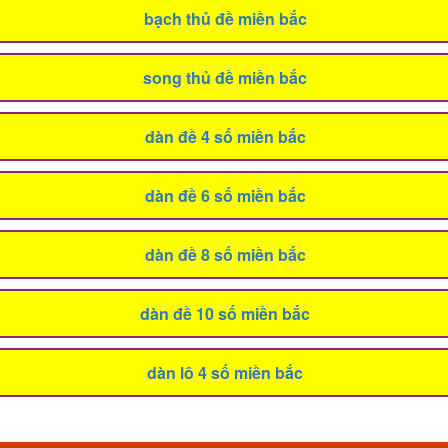
bạch thủ đề miền bắc
song thủ đề miền bắc
dàn đề 4 số miền bắc
dàn đề 6 số miền bắc
dàn đề 8 số miền bắc
dàn đề 10 số miền bắc
dàn lô 4 số miền bắc