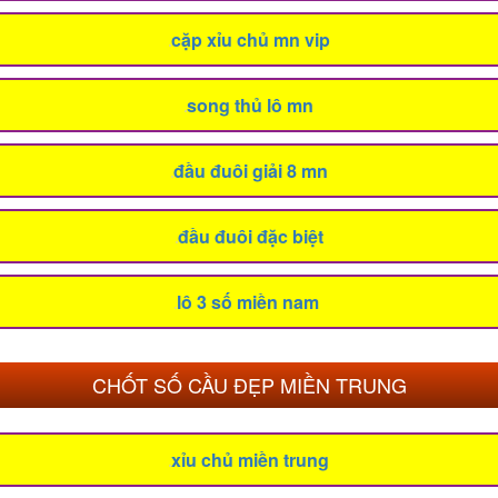
cặp xỉu chủ mn vip
song thủ lô mn
đầu đuôi giải 8 mn
đầu đuôi đặc biệt
lô 3 số miền nam
CHỐT SỐ CẦU ĐẸP MIỀN TRUNG
xỉu chủ miền trung