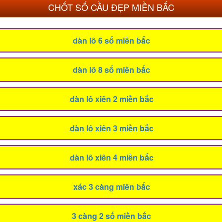
CHỐT SỐ CẦU ĐẸP MIỀN BẮC
dàn lô 6 số miền bắc
dàn lô 8 số miền bắc
dàn lô xiên 2 miền bắc
dàn lô xiên 3 miền bắc
dàn lô xiên 4 miền bắc
xác 3 càng miền bắc
3 càng 2 số miền bắc