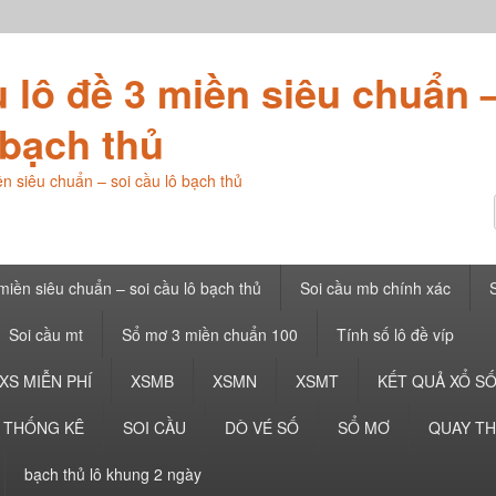
u lô đề 3 miền siêu chuẩn –
 bạch thủ
ền siêu chuẩn – soi cầu lô bạch thủ
 miền siêu chuẩn – soi cầu lô bạch thủ
Soi cầu mb chính xác
Soi cầu mt
Sổ mơ 3 miền chuẩn 100
Tính số lô đề víp
XS MIỄN PHÍ
XSMB
XSMN
XSMT
KẾT QUẢ XỔ S
THỐNG KÊ
SOI CẦU
DÒ VÉ SỐ
SỔ MƠ
QUAY T
bạch thủ lô khung 2 ngày