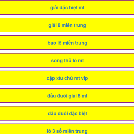
giải đặc biệt mt
giải 8 miền trung
bao lô miền trung
song thủ lô mt
cặp xỉu chủ mt vip
đầu đuôi giải 8 mt
đầu đuôi đặc biệt
lô 3 số miền trung