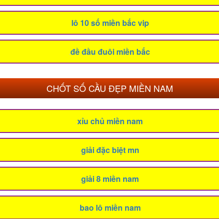
lô 10 số miền bắc vip
đề đầu đuôi miền bắc
CHỐT SỐ CẦU ĐẸP MIỀN NAM
xỉu chủ miền nam
giải đặc biệt mn
giải 8 miền nam
bao lô miền nam