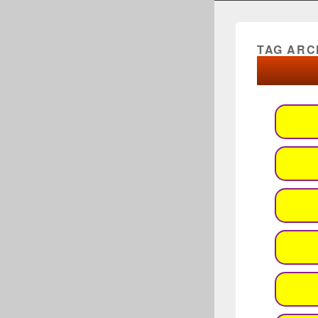
TAG ARC