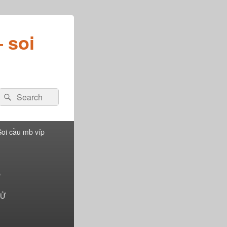
 soi
Search
Search
for:
Soi cầu mb víp
Ố
HỬ