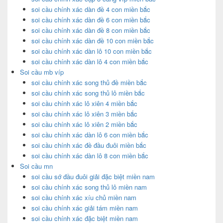
soi cầu chính xác dàn đề 4 con miền bắc
soi cầu chính xác dàn đề 6 con miền bắc
soi cầu chính xác dàn đề 8 con miền bắc
soi cầu chính xác dàn đề 10 con miền bắc
soi cầu chính xác dàn lô 10 con miền bắc
soi cầu chính xác dàn lô 4 con miền bắc
Soi cầu mb víp
soi cầu chính xác song thủ đề miền bắc
soi cầu chính xác song thủ lô miền bắc
soi cầu chính xác lô xiên 4 miền bắc
soi cầu chính xác lô xiên 3 miền bắc
soi cầu chính xác lô xiên 2 miền bắc
soi cầu chính xác dàn lô 6 con miền bắc
soi cầu chính xác đề đầu đuôi miền bắc
soi cầu chính xác dàn lô 8 con miền bắc
Soi cầu mn
soi cầu sớ đầu đuôi giải đặc biệt miền nam
soi cầu chính xác song thủ lô miền nam
soi cầu chính xác xíu chủ miền nam
soi cầu chính xác giải tám miền nam
soi cầu chính xác đặc biệt miền nam