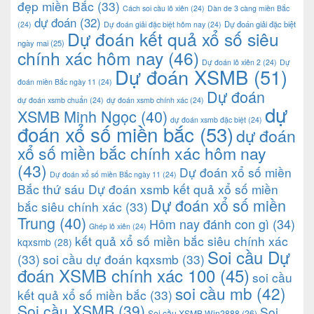
đẹp miền Bắc
(33)
Cách soi cầu lô xiên
(24)
Dàn de 3 càng miền Bắc
dự đoán
(32)
Dự đoán giải đặc biệt
(24)
Dự đoán giải đặc biệt hôm nay
(24)
Dự đoán kết quả xổ số siêu
ngày mai
(25)
chính xác hôm nay
(46)
Dự đoán lô xiên 2
(24)
Dự
Dự đoán XSMB
(51)
đoán miền Bắc ngày 11
(24)
Dự đoán
dự đoán xsmb chuẩn
(24)
dự đoán xsmb chính xác
(24)
dự
XSMB Minh Ngọc
(40)
dự đoán xsmb đặc biệt
(24)
đoán xổ số miền bắc
(53)
dự đoán
xổ số miền bắc chính xác hôm nay
(43)
Dự đoán xổ số miền
Dự đoán xổ số miền Bắc ngày 11
(24)
Bắc thứ sáu Dự đoán xsmb kết quả xổ số miền
Dự đoán xổ số miền
bắc siêu chính xác
(33)
Trung
(40)
Hôm nay đánh con gì
(34)
Ghép lô xiên
(24)
kết quả xổ số miền bắc siêu chính xác
kqxsmb
(28)
Soi cầu Dự
(33)
soi cầu dự đoán kqxsmb
(33)
đoán XSMB chính xác 100
(45)
soi cầu
soi cầu mb
(42)
kết quả xổ số miền bắc
(33)
Soi cầu XSMB
(39)
Soi
Soi cầu XSMB Win2888
(26)