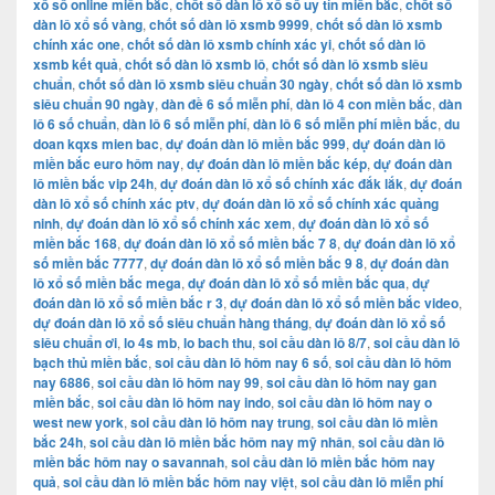
xổ số online miền bắc
,
chốt số dàn lô xổ số uy tín miền bắc
,
chốt số
dàn lô xổ số vàng
,
chốt số dàn lô xsmb 9999
,
chốt số dàn lô xsmb
chính xác one
,
chốt số dàn lô xsmb chính xác yi
,
chốt số dàn lô
xsmb kết quả
,
chốt số dàn lô xsmb lô
,
chốt số dàn lô xsmb siêu
chuẩn
,
chốt số dàn lô xsmb siêu chuẩn 30 ngày
,
chốt số dàn lô xsmb
siêu chuẩn 90 ngày
,
dàn đề 6 số miễn phí
,
dàn lô 4 con miền bắc
,
dàn
lô 6 số chuẩn
,
dàn lô 6 số miễn phí
,
dàn lô 6 số miễn phí miền bắc
,
du
doan kqxs mien bac
,
dự đoán dàn lô miền bắc 999
,
dự đoán dàn lô
miền bắc euro hôm nay
,
dự đoán dàn lô miền bắc kép
,
dự đoán dàn
lô miền bắc vip 24h
,
dự đoán dàn lô xổ số chính xác đắk lắk
,
dự đoán
dàn lô xổ số chính xác ptv
,
dự đoán dàn lô xổ số chính xác quảng
ninh
,
dự đoán dàn lô xổ số chính xác xem
,
dự đoán dàn lô xổ số
miền bắc 168
,
dự đoán dàn lô xổ số miền bắc 7 8
,
dự đoán dàn lô xổ
số miền bắc 7777
,
dự đoán dàn lô xổ số miền bắc 9 8
,
dự đoán dàn
lô xổ số miền bắc mega
,
dự đoán dàn lô xổ số miền bắc qua
,
dự
đoán dàn lô xổ số miền bắc r 3
,
dự đoán dàn lô xổ số miền bắc video
,
dự đoán dàn lô xổ số siêu chuẩn hàng tháng
,
dự đoán dàn lô xổ số
siêu chuẩn ơi
,
lo 4s mb
,
lo bach thu
,
soi cầu dàn lô 8/7
,
soi cầu dàn lô
bạch thủ miền bắc
,
soi cầu dàn lô hôm nay 6 số
,
soi cầu dàn lô hôm
nay 6886
,
soi cầu dàn lô hôm nay 99
,
soi cầu dàn lô hôm nay gan
miền bắc
,
soi cầu dàn lô hôm nay indo
,
soi cầu dàn lô hôm nay o
west new york
,
soi cầu dàn lô hôm nay trung
,
soi cầu dàn lô miền
bắc 24h
,
soi cầu dàn lô miền bắc hôm nay mỹ nhân
,
soi cầu dàn lô
miền bắc hôm nay o savannah
,
soi cầu dàn lô miền bắc hôm nay
quả
,
soi cầu dàn lô miền bắc hôm nay việt
,
soi cầu dàn lô miễn phí