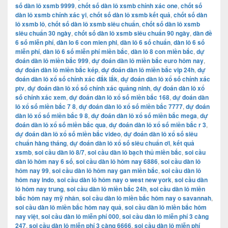
số dàn lô xsmb 9999
,
chốt số dàn lô xsmb chính xác one
,
chốt số
dàn lô xsmb chính xác yi
,
chốt số dàn lô xsmb kết quả
,
chốt số dàn
lô xsmb lô
,
chốt số dàn lô xsmb siêu chuẩn
,
chốt số dàn lô xsmb
siêu chuẩn 30 ngày
,
chốt số dàn lô xsmb siêu chuẩn 90 ngày
,
dàn đề
6 số miễn phí
,
dàn lo 6 con mien phi
,
dàn lô 6 số chuẩn
,
dàn lô 6 số
miễn phí
,
dàn lô 6 số miễn phí miền bắc
,
dàn lô 8 con miền bắc
,
dự
đoán dàn lô miền bắc 999
,
dự đoán dàn lô miền bắc euro hôm nay
,
dự đoán dàn lô miền bắc kép
,
dự đoán dàn lô miền bắc vip 24h
,
dự
đoán dàn lô xổ số chính xác đắk lắk
,
dự đoán dàn lô xổ số chính xác
ptv
,
dự đoán dàn lô xổ số chính xác quảng ninh
,
dự đoán dàn lô xổ
số chính xác xem
,
dự đoán dàn lô xổ số miền bắc 168
,
dự đoán dàn
lô xổ số miền bắc 7 8
,
dự đoán dàn lô xổ số miền bắc 7777
,
dự đoán
dàn lô xổ số miền bắc 9 8
,
dự đoán dàn lô xổ số miền bắc mega
,
dự
đoán dàn lô xổ số miền bắc qua
,
dự đoán dàn lô xổ số miền bắc r 3
,
dự đoán dàn lô xổ số miền bắc video
,
dự đoán dàn lô xổ số siêu
chuẩn hàng tháng
,
dự đoán dàn lô xổ số siêu chuẩn ơi
,
kết quả
xsmb
,
soi cầu dàn lô 8/7
,
soi cầu dàn lô bạch thủ miền bắc
,
soi cầu
dàn lô hôm nay 6 số
,
soi cầu dàn lô hôm nay 6886
,
soi cầu dàn lô
hôm nay 99
,
soi cầu dàn lô hôm nay gan miền bắc
,
soi cầu dàn lô
hôm nay indo
,
soi cầu dàn lô hôm nay o west new york
,
soi cầu dàn
lô hôm nay trung
,
soi cầu dàn lô miền bắc 24h
,
soi cầu dàn lô miền
bắc hôm nay mỹ nhân
,
soi cầu dàn lô miền bắc hôm nay o savannah
,
soi cầu dàn lô miền bắc hôm nay quả
,
soi cầu dàn lô miền bắc hôm
nay việt
,
soi cầu dàn lô miễn phí 000
,
soi cầu dàn lô miễn phí 3 càng
247
,
soi cầu dàn lô miễn phí 3 càng 6666
,
soi cầu dàn lô miễn phí