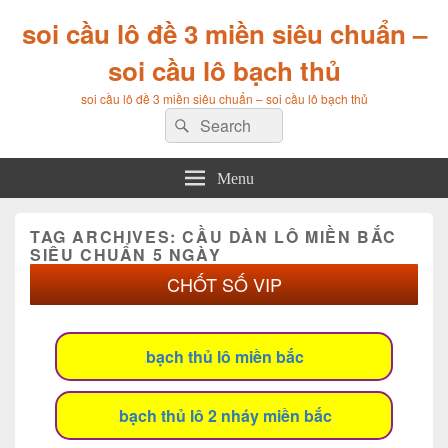
soi cầu lô đề 3 miền siêu chuẩn –
soi cầu lô bạch thủ
soi cầu lô đề 3 miền siêu chuẩn – soi cầu lô bạch thủ
Search
Search
for:
Menu
TAG ARCHIVES:
CẦU DÀN LÔ MIỀN BẮC
SIÊU CHUẨN 5 NGÀY
CHỐT SỐ VIP
bạch thủ lô miền bắc
bạch thủ lô 2 nháy miền bắc