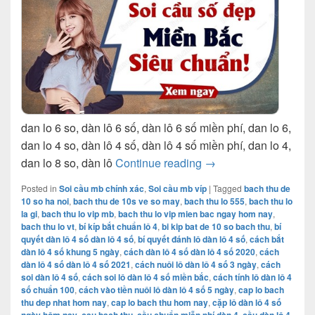
dan lo 6 so, dàn lô 6 số, dàn lô 6 số miền phí, dan lo 6,
dan lo 4 so, dàn lô 4 số, dàn lô 4 số miền phí, dan lo 4,
soi cầu chính xác dàn
dan lo 8 so, dàn lô
Continue reading
→
Posted in
Soi cầu mb chính xác
,
Soi cầu mb víp
|
Tagged
bach thu de
10 so ha noi
,
bach thu de 10s ve so may
,
bach thu lo 555
,
bach thu lo
la gi
,
bach thu lo vip mb
,
bach thu lo vip mien bac ngay hom nay
,
bach thu lo vt
,
bí kíp bắt chuẩn lô 4
,
bi kip bat de 10 so bach thu
,
bí
quyết dàn lô 4 số dàn lô 4 số
,
bí quyết đánh lô dàn lô 4 số
,
cách bắt
dàn lô 4 số khung 5 ngày
,
cách dàn lô 4 số dàn lô 4 số 2020
,
cách
dàn lô 4 số dàn lô 4 số 2021
,
cách nuôi lô dàn lô 4 số 3 ngày
,
cách
soi dàn lô 4 số
,
cách soi lô dàn lô 4 số miền bắc
,
cách tính lô dàn lô 4
số chuẩn 100
,
cách vào tiền nuôi lô dàn lô 4 số 5 ngày
,
cap lo bach
thu dep nhat hom nay
,
cap lo bach thu hom nay
,
cặp lô dàn lô 4 số
ngày hôm nay
,
cau bach thu
,
cầu chuẩn miễn phí dàn 4
,
cầu dàn lô 4