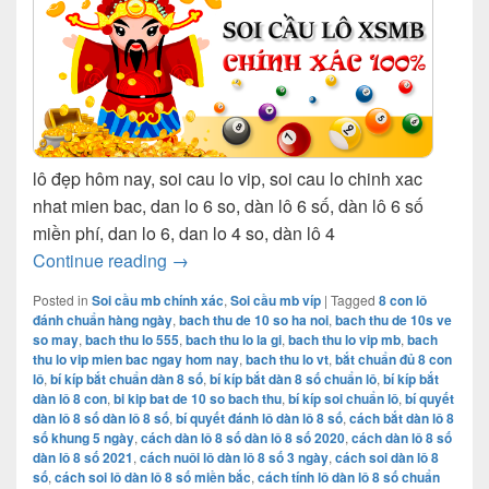
lô đẹp hôm nay, soi cau lo vip, soi cau lo chinh xac
nhat mien bac, dan lo 6 so, dàn lô 6 số, dàn lô 6 số
miền phí, dan lo 6, dan lo 4 so, dàn lô 4
soi cầu chính xác dàn lô 8 con miền bắc
Continue reading
→
Posted in
Soi cầu mb chính xác
,
Soi cầu mb víp
|
Tagged
8 con lô
đánh chuẩn hàng ngày
,
bach thu de 10 so ha noi
,
bach thu de 10s ve
so may
,
bach thu lo 555
,
bach thu lo la gi
,
bach thu lo vip mb
,
bach
thu lo vip mien bac ngay hom nay
,
bach thu lo vt
,
bắt chuẩn đủ 8 con
lô
,
bí kíp bắt chuẩn dàn 8 số
,
bí kíp bắt dàn 8 số chuẩn lô
,
bí kíp bắt
dàn lô 8 con
,
bi kip bat de 10 so bach thu
,
bí kíp soi chuẩn lô
,
bí quyết
dàn lô 8 số dàn lô 8 số
,
bí quyết đánh lô dàn lô 8 số
,
cách bắt dàn lô 8
số khung 5 ngày
,
cách dàn lô 8 số dàn lô 8 số 2020
,
cách dàn lô 8 số
dàn lô 8 số 2021
,
cách nuôi lô dàn lô 8 số 3 ngày
,
cách soi dàn lô 8
số
,
cách soi lô dàn lô 8 số miền bắc
,
cách tính lô dàn lô 8 số chuẩn