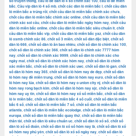
số truyền thống
,
cầu lô de dàn lô 4 số chính xác 100
,
cầu lô đề miền
bắc
,
Cầu vip dàn lô 4 số mb
,
chốt các dàn lô miền bắc l
,
chốt cầu dàn
lô miền bắc a trúng rồi
,
chốt cầu dàn lô miền bắc chính xác chưa
,
chốt cầu dàn lô miền bắc chính xác online
,
chốt cầu dàn lô miền bắc
chính xác soi cầu
,
chốt cầu dàn lô miền bắc ngày hôm nay
,
chốt cầu
dàn lô miền bắc online
,
chốt cầu dàn lô miền bắc siêu chuẩn it
,
chốt
cầu dàn lô miền bắc vip
,
chốt cầu dàn lô miền bắc yaz
,
chốt cầu dàn
lô xsmb chính xác 86
,
chốt số 3 miền
,
chốt số dàn đặc biệt
,
chốt số
dàn lô 666
,
chốt số dàn lô ăn bao nhiêu
,
chốt số dàn lô chính xác 100
,
chốt số dàn lô chính xác 366
,
chốt số dàn lô chính xác 7777 hôm
nay
,
chốt số dàn lô chính xác 9999
,
chốt số dàn lô chính xác cho
ngày mai
,
chốt số dàn lô chính xác hôm nay
,
chốt số dàn lô chính
xác miền bắc
,
chốt số dàn lô chính xác uwc
,
chốt số dàn lô gan
,
chốt
số dàn lô hôm nay 365
,
chốt số dàn lô hôm nay de đẹp
,
chốt số dàn
lô hôm nay đề miền trung
,
chốt số dàn lô hôm nay euro
,
chốt số dàn
lô hôm nay lúa
,
chốt số dàn lô hôm nay o union city nj
,
chốt số dàn lô
hôm nay rong bạch kim
,
chốt số dàn lô hôm nay sjc
,
chốt số dàn lô
hôm nay uy tin
,
chốt số dàn lô hôm nay xổ số miền bắc
,
chốt số dàn
lô iv miền bắc
,
chốt số dàn lô miền bắc 4 số cuối
,
chốt số dàn lô miền
bắc 6 số
,
chốt số dàn lô miền bắc 7 số
,
chốt số dàn lô miền bắc
atlantis
,
chốt số dàn lô miền bắc ecolodge
,
chốt số dàn lô miền bắc
europa
,
chốt số dàn lô miền bắc quay thử
,
chốt số dàn lô miền bắc
thần tài
,
chốt số dàn lô siêu chuẩn uc
,
chốt số dàn lô xổ số
,
chốt số
dàn lô xổ số đoán
,
chốt số dàn lô xổ số hôm nay là
,
chốt số dàn lô xổ
số hôm nay phú yên
,
chốt số dàn lô xổ số ngày nay
,
chốt số dàn lô