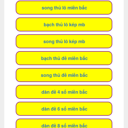
song thủ lô miền bắc
bạch thủ lô kép mb
song thủ lô kép mb
bạch thủ đề miền bắc
song thủ đề miền bắc
dàn đề 4 số miền bắc
dàn đề 6 số miền bắc
dàn đề 8 số miền bắc