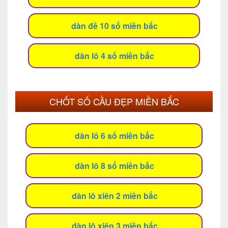
dàn đề 10 số miền bắc
dàn lô 4 số miền bắc
CHỐT SỐ CẦU ĐẸP MIỀN BẮC
dàn lô 6 số miền bắc
dàn lô 8 số miền bắc
dàn lô xiên 2 miền bắc
dàn lô xiên 3 miền bắc