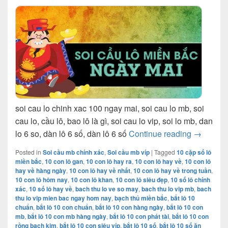
soi cau lo chinh xac 100 ngay mai, soi cau lo mb, soi
cau lo, cầu lô, bao lô là gì, soi cau lo vip, soi lo mb, dan
soi cầu c
lo 6 so, dàn lô 6 số, dàn lô 6 số
Continue reading
→
Posted in
Soi cầu mb chính xác
,
Soi cầu mb víp
|
Tagged
10 cặp số lô
miền bắc
,
10 con lô gan
,
10 con lô hay ra
,
10 con lô hay về
,
10 con lô
hay về hàng ngày
,
10 con lô hay về nhất
,
10 con lô hay về trong tuần
,
10 con lô hôm nay
,
10 con lô khan
,
10 con lô siêu đẹp
,
10 số lô chính
xác
,
10 số lô hay về
,
bach thu lo ve so may
,
bach thu lo vip mb
,
bach
thu lo vip mien bac ngay hom nay
,
bạch thủ miền bắc
,
bắt lô 10
chuẩn
,
bắt lô 10 con chuẩn
,
bắt lô 10 con hàng ngày
,
bắt lô 10 con
mb
,
bắt lô 10 con mb hàng ngày
,
bắt lô 10 con phát tài
,
bắt lô 10 con
rồng bạch kim
,
bắt lô 10 con siêu víp
,
bắt lô 10 số
,
bắt lô 10 số ăn