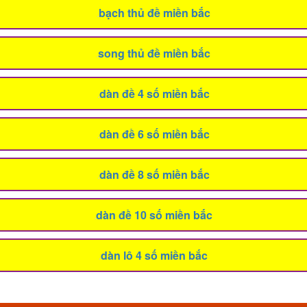
bạch thủ đề miền bắc
song thủ đề miền bắc
dàn đề 4 số miền bắc
dàn đề 6 số miền bắc
dàn đề 8 số miền bắc
dàn đề 10 số miền bắc
dàn lô 4 số miền bắc