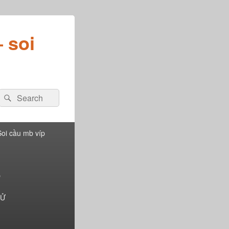
 soi
Search
Search
for:
Soi cầu mb víp
Ố
HỬ