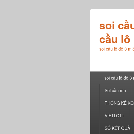
soi cầ
cầu lô
soi cầu lô đề 3 mi
Primary
soi cầu lô đề 3
menu
Soi cầu mn
THỐNG KÊ KQ
VIETLOTT
SỐ KẾT QUẢ