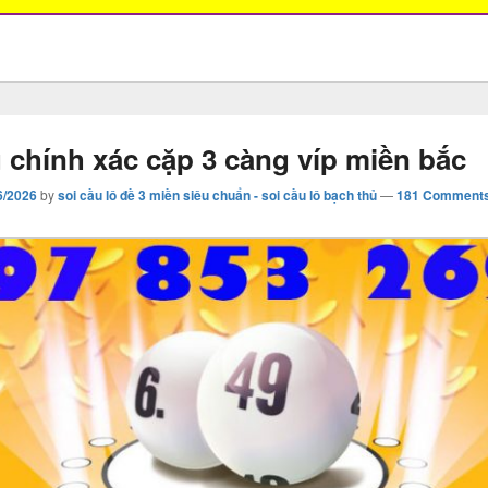
u chính xác cặp 3 càng víp miền bắc
6/2026
by
soi cầu lô đề 3 miền siêu chuẩn - soi cầu lô bạch thủ
—
181 Comment