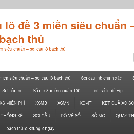
u lô đề 3 miền siêu chuẩn –
 bạch thủ
ền siêu chuẩn – soi cầu lô bạch thủ
 miền siêu chuẩn – soi cầu lô bạch thủ
Soi cầu mb chính xác
Soi cầu mt
Sổ mơ 3 miền chuẩn 100
Tính số lô đề víp
XS MIỄN PHÍ
XSMB
XSMN
XSMT
KẾT QUẢ XỔ S
THỐNG KÊ
SOI CẦU
DÒ VÉ SỐ
SỔ MƠ
QUAY T
bạch thủ lô khung 2 ngày