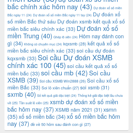
bắc chính xác hôm nay
(43)
Dự đoán xổ số miền
Dự đoán xổ
Bắc ngày 11
(24)
Dự đoán xổ số miền Bắc ngày 11 tay
(24)
số miền Bắc thứ sáu Dự đoán xsmb kết quả xổ số
Dự đoán xổ số
miền bắc siêu chính xác
(33)
miền Trung
(40)
Hôm nay đánh con
Ghép lô xiên
(24)
gì
(34)
kết quả xổ số
kqxsmb
(28)
Không có chuyên mục
(24)
miền bắc siêu chính xác
(33)
soi cầu dự đoán
Soi cầu Dự đoán XSMB
kqxsmb
(33)
chính xác 100
(45)
soi cầu kết quả xổ số
soi cầu mb
(42)
Soi cầu
miền bắc
(33)
XSMB
(39)
Soi cầu xổ số
Soi cầu XSMB Win2888
(26)
miền Bắc
(33)
soi xsmb
(31)
Soi lô xiên chuẩn
(27)
sxmb
(40)
Thống kê giải đặc biệt lâu chưa
Số kết quả giải đặc biệt
(24)
xsmb dự đoán xổ số miền
về
(25)
Tần suất lô xiên
(25)
bắc hôm nay
(37)
xsmn
XSMB năm 2021
(31)
xổ số miền bắc hôm
(35)
xổ số miền bắc
(34)
nay
(37)
đề về 50 hôm sau đánh con gì
(27)