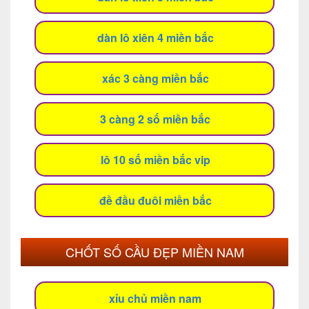
dàn lô xiên 4 miền bắc
xác 3 càng miền bắc
3 càng 2 số miền bắc
lô 10 số miền bắc vip
đề đầu đuôi miền bắc
CHỐT SỐ CẦU ĐẸP MIỀN NAM
xỉu chủ miền nam