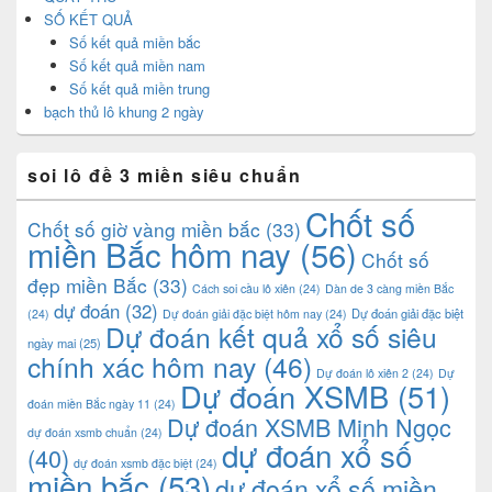
SỐ KẾT QUẢ
Số kết quả miền bắc
Số kết quả miền nam
Số kết quả miền trung
bạch thủ lô khung 2 ngày
soi lô đề 3 miền siêu chuẩn
Chốt số
Chốt số giờ vàng miền bắc
(33)
miền Bắc hôm nay
(56)
Chốt số
đẹp miền Bắc
(33)
Cách soi cầu lô xiên
(24)
Dàn de 3 càng miền Bắc
dự đoán
(32)
Dự đoán giải đặc biệt
(24)
Dự đoán giải đặc biệt hôm nay
(24)
Dự đoán kết quả xổ số siêu
ngày mai
(25)
chính xác hôm nay
(46)
Dự đoán lô xiên 2
(24)
Dự
Dự đoán XSMB
(51)
đoán miền Bắc ngày 11
(24)
Dự đoán XSMB Minh Ngọc
dự đoán xsmb chuẩn
(24)
dự đoán xổ số
(40)
dự đoán xsmb đặc biệt
(24)
miền bắc
(53)
dự đoán xổ số miền