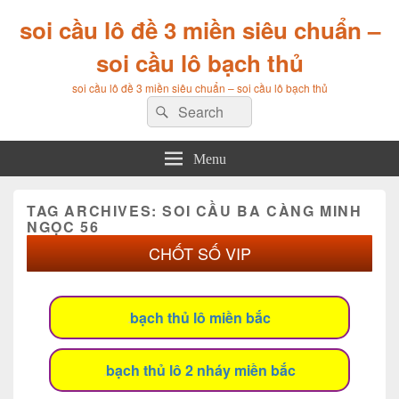
soi cầu lô đề 3 miền siêu chuẩn –
soi cầu lô bạch thủ
soi cầu lô đề 3 miền siêu chuẩn – soi cầu lô bạch thủ
Search
Search
for:
Menu
TAG ARCHIVES:
SOI CẦU BA CÀNG MINH
NGỌC 56
CHỐT SỐ VIP
bạch thủ lô miền bắc
bạch thủ lô 2 nháy miền bắc