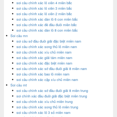
soi cầu chính xác lô xiên 4 miền bắc
soi cầu chính xác lô xiên 3 miền bắc
soi cầu chính xác lô xiên 2 miền bắc
soi cầu chính xác dàn lô 6 con miền bắc
soi cầu chính xác đề đầu đuôi miền bắc
soi cầu chính xác dàn lô 8 con miền bắc
Soi cầu mn
soi cầu sớ đầu đuôi giải đặc biệt miền nam
soi cầu chính xác song thủ lô miền nam
soi cầu chính xác xíu chủ miền nam
soi cầu chính xác giải tám miền nam
soi cầu chính xác đặc biệt miền nam
soi cầu chính xác sớ đầu đuôi giải 8 miền nam
soi cầu chính xác bao lô miền nam
soi cầu chính xác cặp xíu chủ miền nam
Soi cầu mt
soi cầu chính xác sớ đầu đuôi giải 8 miền trung
soi chính xác đầu đuôi giải đặc biệt miền trung
soi cầu chính xác xíu chủ miền trung
soi cầu chính xác song thủ lô miền trung
soi cầu chính xác lô 3 số miền nam