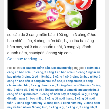
soi cầu de 3 càng miền bắc, 100 nghìn 3 càng được
bao nhiêu tiền, 4 càng miền bắc, bạch thủ ba càng
hôm nay, soi 3 càng chuẩn nhất, 3 cang vip đánh
quanh năm, cauvip86, 3cang vip com,
soi cầu chính xác ba càng víp miền bắc
Continue reading
→
Posted in
Soi cầu mb chính xác
,
Soi cầu mb víp
|
Tagged
1 điểm đề 3
càng ăn bao nhiêu
,
3 cang
,
3 càng 1 ăn bao nhiêu
,
3 càng 1 nghìn an
bao nhiêu
,
3 càng 2 số miền bắc
,
3 càng 4 số
,
3 càng ăn bao nhiêu
,
3
càng ăn bao tiền
,
3 càng ăn như thế nào
,
3 cang chuan
,
3 càng
chuẩn miền bắc
,
3 cang chuan xac
,
3 càng đánh như thế nào
,
3 càng
đầu
,
3 càng đề
,
3 càng đề 1 ăn bao nhiêu
,
3 càng đề an bao nhiêu
,
3
càng đề ăn quanh năm
,
3 càng đề hôm nay
,
3 càng đề là gì
,
3 càng
đề miền nam ăn bao nhiêu
,
3 càng đề nuôi tháng
,
3 càng đề nuôi
tuần
,
3 càng đẹp hôm nay
,
3 càng gan
,
3 cang hom nay
,
3 càng hôm
nay về bao nhiêu
,
3 càng info
,
3 càng là gì
,
3 càng lô
,
3 cang mb
,
3