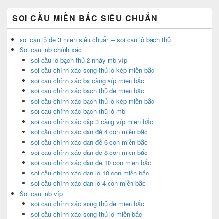
SOI CẦU MIỀN BẮC SIÊU CHUẨN
soi cầu lô đề 3 miền siêu chuẩn – soi cầu lô bạch thủ
Soi cầu mb chính xác
soi cầu lô bạch thủ 2 nháy mb víp
soi cầu chính xác song thủ lô kép miền bắc
soi cầu chính xác ba càng víp miền bắc
soi cầu chính xác bạch thủ đề miền bắc
soi cầu chính xác bạch thủ lô kép miền bắc
soi cầu chính xác bạch thủ lô mb
soi cầu chính xác cặp 3 càng víp miền bắc
soi cầu chính xác dàn đề 4 con miền bắc
soi cầu chính xác dàn đề 6 con miền bắc
soi cầu chính xác dàn đề 8 con miền bắc
soi cầu chính xác dàn đề 10 con miền bắc
soi cầu chính xác dàn lô 10 con miền bắc
soi cầu chính xác dàn lô 4 con miền bắc
Soi cầu mb víp
soi cầu chính xác song thủ đề miền bắc
soi cầu chính xác song thủ lô miền bắc