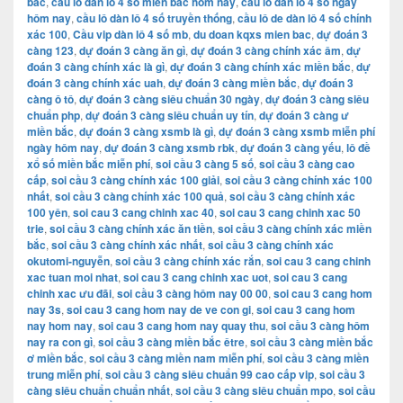
bắc
,
cầu lô dàn lô 4 số miền bắc hôm nay
,
cầu lô dàn lô 4 số ngày
hôm nay
,
cầu lô dàn lô 4 số truyền thống
,
cầu lô de dàn lô 4 số chính
xác 100
,
Cầu vip dàn lô 4 số mb
,
du doan kqxs mien bac
,
dự đoán 3
càng 123
,
dự đoán 3 càng ăn gì
,
dự đoán 3 càng chính xác âm
,
dự
đoán 3 càng chính xác là gì
,
dự đoán 3 càng chính xác miền bắc
,
dự
đoán 3 càng chính xác uah
,
dự đoán 3 càng miền bắc
,
dự đoán 3
càng ô tô
,
dự đoán 3 càng siêu chuẩn 30 ngày
,
dự đoán 3 càng siêu
chuẩn php
,
dự đoán 3 càng siêu chuẩn uy tín
,
dự đoán 3 càng ư
miền bắc
,
dự đoán 3 càng xsmb là gì
,
dự đoán 3 càng xsmb miễn phí
ngày hôm nay
,
dự đoán 3 càng xsmb rbk
,
dự đoán 3 càng yếu
,
lô đề
xổ số miền bắc miễn phí
,
soi cầu 3 càng 5 số
,
soi cầu 3 càng cao
cấp
,
soi cầu 3 càng chính xác 100 giải
,
soi cầu 3 càng chính xác 100
nhất
,
soi cầu 3 càng chính xác 100 quả
,
soi cầu 3 càng chính xác
100 yên
,
soi cau 3 cang chinh xac 40
,
soi cau 3 cang chinh xac 50
trie
,
soi cầu 3 càng chính xác ăn tiền
,
soi cầu 3 càng chính xác miền
bắc
,
soi cầu 3 càng chính xác nhất
,
soi cầu 3 càng chính xác
okutomi-nguyễn
,
soi cầu 3 càng chính xác rắn
,
soi cau 3 cang chinh
xac tuan moi nhat
,
soi cau 3 cang chinh xac uot
,
soi cau 3 cang
chinh xac ưu đãi
,
soi cầu 3 càng hôm nay 00 00
,
soi cau 3 cang hom
nay 3s
,
soi cau 3 cang hom nay de ve con gi
,
soi cau 3 cang hom
nay hom nay
,
soi cau 3 cang hom nay quay thu
,
soi cầu 3 càng hôm
nay ra con gì
,
soi cầu 3 càng miền bắc être
,
soi cầu 3 càng miền bắc
ơ miền bắc
,
soi cầu 3 càng miền nam miễn phí
,
soi cầu 3 càng miền
trung miễn phí
,
soi cầu 3 càng siêu chuẩn 99 cao cấp vip
,
soi cầu 3
càng siêu chuẩn chuẩn nhất
,
soi cầu 3 càng siêu chuẩn mpo
,
soi cầu