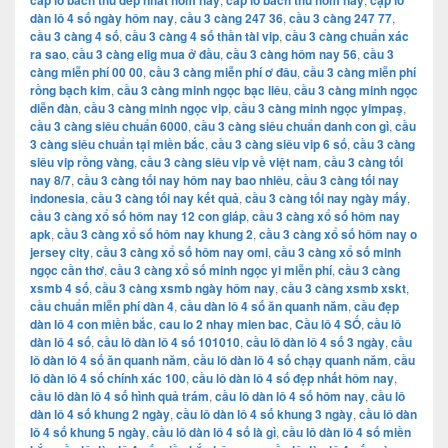
cap lo bach thu dep nhat hom nay
cap lo bach thu hom nay
cặp lô
dàn lô 4 số ngày hôm nay
,
cầu 3 càng 247 36
,
cầu 3 càng 247 77
,
cầu 3 càng 4 số
,
cầu 3 càng 4 số thần tài vip
,
cầu 3 càng chuẩn xác
ra sao
,
cầu 3 càng elig mua ở đầu
,
cầu 3 càng hôm nay 56
,
cầu 3
càng miễn phí 00 00
,
cầu 3 càng miễn phí ơ đâu
,
cầu 3 càng miễn phí
rồng bạch kim
,
cầu 3 càng minh ngọc bạc liêu
,
cầu 3 càng minh ngọc
diễn đàn
,
cầu 3 càng minh ngọc vip
,
cầu 3 càng minh ngọc yimpaş
,
cầu 3 càng siêu chuẩn 6000
,
cầu 3 càng siêu chuẩn danh con gì
,
cầu
3 càng siêu chuẩn tại miền bắc
,
cầu 3 càng siêu vip 6 số
,
cầu 3 càng
siêu vip rồng vàng
,
cầu 3 càng siêu vip về việt nam
,
cầu 3 càng tối
nay 8/7
,
cầu 3 càng tối nay hôm nay bao nhiêu
,
cầu 3 càng tối nay
indonesia
,
cầu 3 càng tối nay kết quả
,
cầu 3 càng tối nay ngày mấy
,
cầu 3 càng xổ số hôm nay 12 con giáp
,
cầu 3 càng xổ số hôm nay
apk
,
cầu 3 càng xổ số hôm nay khung 2
,
cầu 3 càng xổ số hôm nay o
jersey city
,
cầu 3 càng xổ số hôm nay omi
,
cầu 3 càng xổ số minh
ngọc cần thơ
,
cầu 3 càng xổ số minh ngọc yi miễn phí
,
cầu 3 càng
xsmb 4 số
,
cầu 3 càng xsmb ngày hôm nay
,
cầu 3 càng xsmb xskt
,
cầu chuẩn miễn phí dàn 4
,
cầu dàn lô 4 số ăn quanh năm
,
cầu đẹp
dàn lô 4 con miền bắc
,
cau lo 2 nhay mien bac
,
Cầu lô 4 SỐ
,
cầu lô
dàn lô 4 số
,
cầu lô dàn lô 4 số 101010
,
cầu lô dàn lô 4 số 3 ngày
,
cầu
lô dàn lô 4 số ăn quanh năm
,
cầu lô dàn lô 4 số chạy quanh năm
,
cầu
lô dàn lô 4 số chính xác 100
,
cầu lô dàn lô 4 số đẹp nhất hôm nay
,
cầu lô dàn lô 4 số hình quả trám
,
cầu lô dàn lô 4 số hôm nay
,
cầu lô
dàn lô 4 số khung 2 ngày
,
cầu lô dàn lô 4 số khung 3 ngày
,
cầu lô dàn
lô 4 số khung 5 ngày
,
cầu lô dàn lô 4 số là gì
,
cầu lô dàn lô 4 số miền