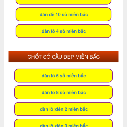
dàn đề 10 số miền bắc
dàn lô 4 số miền bắc
CHỐT SỐ CẦU ĐẸP MIỀN BẮC
dàn lô 6 số miền bắc
dàn lô 8 số miền bắc
dàn lô xiên 2 miền bắc
dàn lô xiên 3 miền bắc