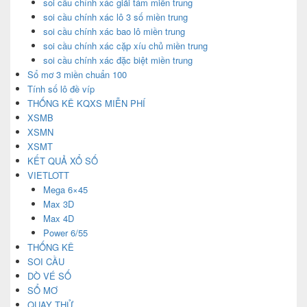
soi cầu chính xác giải tám miền trung
soi cầu chính xác lô 3 số miền trung
soi cầu chính xác bao lô miền trung
soi cầu chính xác cặp xíu chủ miền trung
soi cầu chính xác đặc biệt miền trung
Sổ mơ 3 miền chuẩn 100
Tính số lô đề víp
THỐNG KÊ KQXS MIỄN PHÍ
XSMB
XSMN
XSMT
KẾT QUẢ XỔ SỐ
VIETLOTT
Mega 6×45
Max 3D
Max 4D
Power 6/55
THỐNG KÊ
SOI CẦU
DÒ VÉ SỐ
SỔ MƠ
QUAY THỬ