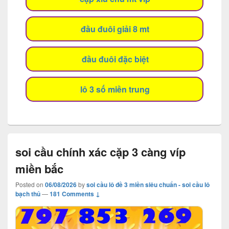
đầu đuôi giải 8 mt
đầu đuôi đặc biệt
lô 3 số miền trung
soi cầu chính xác cặp 3 càng víp
miền bắc
Posted on
06/08/2026
by
soi cầu lô đề 3 miền siêu chuẩn - soi cầu lô
bạch thủ
—
181 Comments ↓