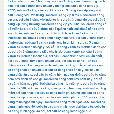
3 càng siêu chuẩn ơi hôm nay
,
soi cầu 3 càng siêu chuẩn rong bạch
kim
,
soi cầu 3 càng siêu chuẩn y hà nội
,
soi cau 3 cang sieu vip
7777
,
soi cầu 3 càng sieu vip 99
,
soi cau 3 cang sieu vip king
,
soi
cầu 3 càng sieu vip trung
,
soi cầu 3 càng vip 3 miền
,
soi cầu 3 càng
vip gia
,
soi cầu 3 càng vip indonesia
,
soi cầu 3 càng vip qq
,
soi cầu 3
càng vip trúng thưởng
,
soi cầu 3 càng vip youtube
,
soi cầu 3 càng xổ
số miền bắc
,
soi cầu 3 càng xổ số quảng ninh
,
soi cầu 3 càng xsmb
âm chuẩn
,
soi cau 3 cang xsmb binh dinh
,
soi cầu 3 càng xsmb
indonesia
,
soi cau 3 cang xsmb ngay hom nay
,
soi cầu 3 càng xsmb
ơ miền bắc
,
soi cau 3 cang xsmb rong bach kim
,
soi cầu 3 càng
xsmb siêu chuẩn 3o ngày
,
soi cầu 3 càng xsmb siêu chuẩn danh con
gi
,
soi cầu 3 càng xsmb siêu chuẩn dự đoán xsmb
,
soi cầu 3 càng
xsmb siêu chuẩn indonésia
,
soi cầu 3 càng xsmb siêu chuẩn nhất
,
soi cầu 3 càng xsmb siêu chuẩn usa
,
soi cầu ba càng 1 ăn bao
nhiêu
,
soi cầu ba càng an ninh
,
soi cầu ba càng chắc ăn ai
,
soi cầu
ba càng chắc ăn chuẩn
,
soi cầu ba càng chắc ăn đây
,
soi cầu ba
càng chắc ăn vip
,
soi cầu ba càng hôm nay dự đoán
,
soi cầu ba càng
hôm nay đánh đề con gì
,
soi cầu ba càng hôm nay hôm nay
,
soi cầu
ba càng hôm nay phố
,
Soi cầu ba càng mb miễn phí
,
soi cầu ba càng
miễn phí 888
,
soi cầu ba càng miễn phí âm hôm nay
,
soi cầu ba càng
miễn phí gần nhất
,
soi cầu ba càng miễn phí khung
,
soi cầu ba càng
miễn phí vip hôm nay
,
soi cầu ba càng miễn phí xác 100
,
soi cầu ba
càng minh ngọc 30 ngày
,
soi cầu ba càng minh ngọc 555
,
soi cầu ba
càng minh ngọc 56
,
soi cầu ba càng minh ngọc giải đặc biệt
,
soi cầu
ba càng minh ngọc lào cai
,
soi cầu ba càng minh ngọc site