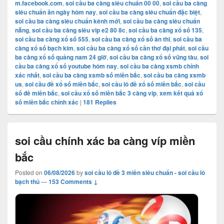
m.facebook.com
,
soi cầu ba càng siêu chuẩn 00 00
,
soi cầu ba càng
siêu chuẩn ăn ngày hôm nay
,
soi cầu ba càng siêu chuẩn đặc biệt
,
soi cầu ba càng siêu chuẩn kênh mới
,
soi cầu ba càng siêu chuẩn
nẵng
,
soi cầu ba càng siêu vip e2 80 8c
,
soi cầu ba càng xổ số 135
,
soi cầu ba càng xổ số 555
,
soi cầu ba càng xổ số ân thi
,
soi cầu ba
càng xổ số bạch kim
,
soi cầu ba càng xổ số cần thơ đại phát
,
soi cầu
ba càng xổ số quảng nam 24 giờ
,
soi cầu ba càng xổ số vũng tàu
,
soi
cầu ba càng xổ số youtube hôm nay
,
soi cầu ba càng xsmb chính
xác nhất
,
soi cầu ba càng xsmb số miền bắc
,
soi cầu ba càng xsmb
us
,
soi cầu đề xổ số miền bắc
,
soi cầu lô đề xổ số miền bắc
,
soi cầu
số đề miền bắc
,
soi cầu xổ số miền bắc 3 càng vip
,
xem kết quả xổ
số miền bắc chính xác
|
181
Replies
soi cầu chính xác ba càng víp miền
bắc
Posted on
06/08/2026
by
soi cầu lô đề 3 miền siêu chuẩn - soi cầu lô
bạch thủ
—
153 Comments ↓