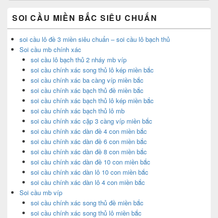
SOI CẦU MIỀN BẮC SIÊU CHUẨN
soi cầu lô đề 3 miền siêu chuẩn – soi cầu lô bạch thủ
Soi cầu mb chính xác
soi cầu lô bạch thủ 2 nháy mb víp
soi cầu chính xác song thủ lô kép miền bắc
soi cầu chính xác ba càng víp miền bắc
soi cầu chính xác bạch thủ đề miền bắc
soi cầu chính xác bạch thủ lô kép miền bắc
soi cầu chính xác bạch thủ lô mb
soi cầu chính xác cặp 3 càng víp miền bắc
soi cầu chính xác dàn đề 4 con miền bắc
soi cầu chính xác dàn đề 6 con miền bắc
soi cầu chính xác dàn đề 8 con miền bắc
soi cầu chính xác dàn đề 10 con miền bắc
soi cầu chính xác dàn lô 10 con miền bắc
soi cầu chính xác dàn lô 4 con miền bắc
Soi cầu mb víp
soi cầu chính xác song thủ đề miền bắc
soi cầu chính xác song thủ lô miền bắc