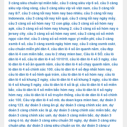
3 càng siêu chuẩn tại miền bắc
,
cầu 3 càng siêu vip 6 số
,
cầu 3 càng
siêu vip rồng vàng
,
cầu 3 càng siêu vip về việt nam
,
cầu 3 càng tối
nay 8/7
,
cầu 3 càng tối nay hôm nay bao nhiêu
,
cầu 3 càng tối nay
indonesia
,
cầu 3 càng tối nay kết quả
,
cầu 3 càng tối nay ngày mấy
,
cầu 3 càng xổ số hôm nay 12 con giáp
,
cầu 3 càng xổ số hôm nay
apk
,
cầu 3 càng xổ số hôm nay khung 2
,
cầu 3 càng xổ số hôm nay o
jersey city
,
cầu 3 càng xổ số hôm nay omi
,
cầu 3 càng xổ số minh
ngọc cần thơ
,
cầu 3 càng xổ số minh ngọc yi miễn phí
,
cầu 3 càng
xsmb 4 số
,
cầu 3 càng xsmb ngày hôm nay
,
cầu 3 càng xsmb xskt
,
cầu chuẩn miễn phí dàn 4
,
cầu dàn lô 4 số ăn quanh năm
,
cầu đẹp
dàn lô 4 con miền bắc
,
cau lo 2 nhay mien bac
,
Cầu lô 4 SỐ
,
cầu lô
dàn lô 4 số
,
cầu lô dàn lô 4 số 101010
,
cầu lô dàn lô 4 số 3 ngày
,
cầu
lô dàn lô 4 số ăn quanh năm
,
cầu lô dàn lô 4 số chạy quanh năm
,
cầu
lô dàn lô 4 số chính xác 100
,
cầu lô dàn lô 4 số đẹp nhất hôm nay
,
cầu lô dàn lô 4 số hình quả trám
,
cầu lô dàn lô 4 số hôm nay
,
cầu lô
dàn lô 4 số khung 2 ngày
,
cầu lô dàn lô 4 số khung 3 ngày
,
cầu lô dàn
lô 4 số khung 5 ngày
,
cầu lô dàn lô 4 số là gì
,
cầu lô dàn lô 4 số miền
bắc
,
cầu lô dàn lô 4 số miền bắc hôm nay
,
cầu lô dàn lô 4 số ngày
hôm nay
,
cầu lô dàn lô 4 số truyền thống
,
cầu lô de dàn lô 4 số chính
xác 100
,
Cầu vip dàn lô 4 số mb
,
du doan kqxs mien bac
,
dự đoán 3
càng 123
,
dự đoán 3 càng ăn gì
,
dự đoán 3 càng chính xác âm
,
dự
đoán 3 càng chính xác là gì
,
dự đoán 3 càng chính xác miền bắc
,
dự
đoán 3 càng chính xác uah
,
dự đoán 3 càng miền bắc
,
dự đoán 3
càng ô tô
,
dự đoán 3 càng siêu chuẩn 30 ngày
,
dự đoán 3 càng siêu
chuẩn php
,
dự đoán 3 càng siêu chuẩn uy tín
,
dự đoán 3 càng ư