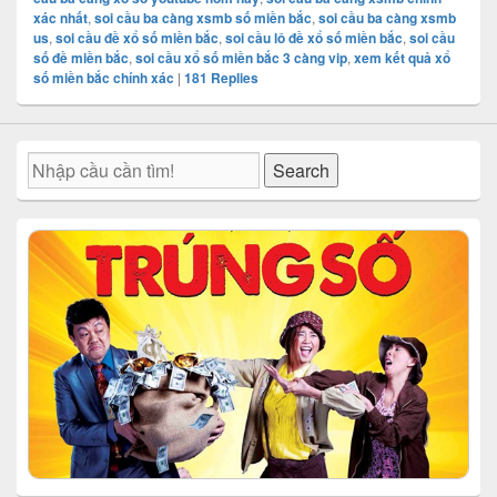
xác nhất
,
soi cầu ba càng xsmb số miền bắc
,
soi cầu ba càng xsmb
us
,
soi cầu đề xổ số miền bắc
,
soi cầu lô đề xổ số miền bắc
,
soi cầu
số đề miền bắc
,
soi cầu xổ số miền bắc 3 càng vip
,
xem kết quả xổ
số miền bắc chính xác
|
181
Replies
Search