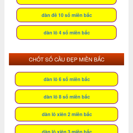
dàn đề 10 số miền bắc
dàn lô 4 số miền bắc
CHỐT SỐ CẦU ĐẸP MIỀN BẮC
dàn lô 6 số miền bắc
dàn lô 8 số miền bắc
dàn lô xiên 2 miền bắc
dàn lô xiên 3 miền bắc