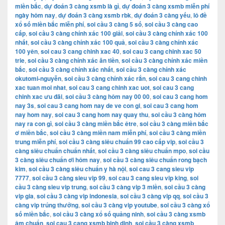
miền bắc
,
dự đoán 3 càng xsmb là gì
,
dự đoán 3 càng xsmb miễn phí
ngày hôm nay
,
dự đoán 3 càng xsmb rbk
,
dự đoán 3 càng yếu
,
lô đề
xổ số miền bắc miễn phí
,
soi cầu 3 càng 5 số
,
soi cầu 3 càng cao
cấp
,
soi cầu 3 càng chính xác 100 giải
,
soi cầu 3 càng chính xác 100
nhất
,
soi cầu 3 càng chính xác 100 quả
,
soi cầu 3 càng chính xác
100 yên
,
soi cau 3 cang chinh xac 40
,
soi cau 3 cang chinh xac 50
trie
,
soi cầu 3 càng chính xác ăn tiền
,
soi cầu 3 càng chính xác miền
bắc
,
soi cầu 3 càng chính xác nhất
,
soi cầu 3 càng chính xác
okutomi-nguyễn
,
soi cầu 3 càng chính xác rắn
,
soi cau 3 cang chinh
xac tuan moi nhat
,
soi cau 3 cang chinh xac uot
,
soi cau 3 cang
chinh xac ưu đãi
,
soi cầu 3 càng hôm nay 00 00
,
soi cau 3 cang hom
nay 3s
,
soi cau 3 cang hom nay de ve con gi
,
soi cau 3 cang hom
nay hom nay
,
soi cau 3 cang hom nay quay thu
,
soi cầu 3 càng hôm
nay ra con gì
,
soi cầu 3 càng miền bắc être
,
soi cầu 3 càng miền bắc
ơ miền bắc
,
soi cầu 3 càng miền nam miễn phí
,
soi cầu 3 càng miền
trung miễn phí
,
soi cầu 3 càng siêu chuẩn 99 cao cấp vip
,
soi cầu 3
càng siêu chuẩn chuẩn nhất
,
soi cầu 3 càng siêu chuẩn mpo
,
soi cầu
3 càng siêu chuẩn ơi hôm nay
,
soi cầu 3 càng siêu chuẩn rong bạch
kim
,
soi cầu 3 càng siêu chuẩn y hà nội
,
soi cau 3 cang sieu vip
7777
,
soi cầu 3 càng sieu vip 99
,
soi cau 3 cang sieu vip king
,
soi
cầu 3 càng sieu vip trung
,
soi cầu 3 càng vip 3 miền
,
soi cầu 3 càng
vip gia
,
soi cầu 3 càng vip indonesia
,
soi cầu 3 càng vip qq
,
soi cầu 3
càng vip trúng thưởng
,
soi cầu 3 càng vip youtube
,
soi cầu 3 càng xổ
số miền bắc
,
soi cầu 3 càng xổ số quảng ninh
,
soi cầu 3 càng xsmb
âm chuẩn
,
soi cau 3 cang xsmb binh dinh
,
soi cầu 3 càng xsmb