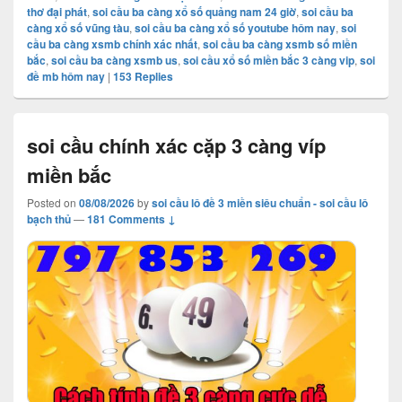
thơ đại phát
,
soi cầu ba càng xổ số quảng nam 24 giờ
,
soi cầu ba
càng xổ số vũng tàu
,
soi cầu ba càng xổ số youtube hôm nay
,
soi
cầu ba càng xsmb chính xác nhất
,
soi cầu ba càng xsmb số miền
bắc
,
soi cầu ba càng xsmb us
,
soi cầu xổ số miền bắc 3 càng vip
,
soi
đề mb hôm nay
|
153
Replies
soi cầu chính xác cặp 3 càng víp
miền bắc
Posted on
08/08/2026
by
soi cầu lô đề 3 miền siêu chuẩn - soi cầu lô
bạch thủ
—
181 Comments ↓