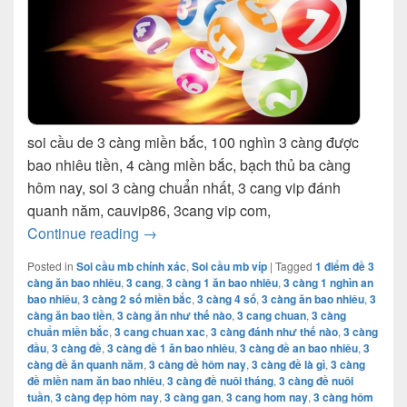
soi cầu de 3 càng miền bắc, 100 nghìn 3 càng được
bao nhiêu tiền, 4 càng miền bắc, bạch thủ ba càng
hôm nay, soi 3 càng chuẩn nhất, 3 cang vip đánh
quanh năm, cauvip86, 3cang vip com,
soi cầu chính xác ba càng víp miền bắc
Continue reading
→
Posted in
Soi cầu mb chính xác
,
Soi cầu mb víp
|
Tagged
1 điểm đề 3
càng ăn bao nhiêu
,
3 cang
,
3 càng 1 ăn bao nhiêu
,
3 càng 1 nghìn an
bao nhiêu
,
3 càng 2 số miền bắc
,
3 càng 4 số
,
3 càng ăn bao nhiêu
,
3
càng ăn bao tiền
,
3 càng ăn như thế nào
,
3 cang chuan
,
3 càng
chuẩn miền bắc
,
3 cang chuan xac
,
3 càng đánh như thế nào
,
3 càng
đầu
,
3 càng đề
,
3 càng đề 1 ăn bao nhiêu
,
3 càng đề an bao nhiêu
,
3
càng đề ăn quanh năm
,
3 càng đề hôm nay
,
3 càng đề là gì
,
3 càng
đề miền nam ăn bao nhiêu
,
3 càng đề nuôi tháng
,
3 càng đề nuôi
tuần
,
3 càng đẹp hôm nay
,
3 càng gan
,
3 cang hom nay
,
3 càng hôm