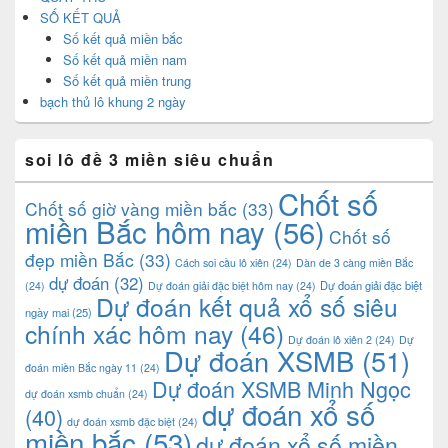
SỐ KẾT QUẢ
Số kết quả miền bắc
Số kết quả miền nam
Số kết quả miền trung
bạch thủ lô khung 2 ngày
soi lô đề 3 miền siêu chuẩn
Chốt số
Chốt số giờ vàng miền bắc
(33)
miền Bắc hôm nay
(56)
Chốt số
đẹp miền Bắc
(33)
Cách soi cầu lô xiên
(24)
Dàn de 3 càng miền Bắc
dự đoán
(32)
Dự đoán giải đặc biệt
(24)
Dự đoán giải đặc biệt hôm nay
(24)
Dự đoán kết quả xổ số siêu
ngày mai
(25)
chính xác hôm nay
(46)
Dự đoán lô xiên 2
(24)
Dự
Dự đoán XSMB
(51)
đoán miền Bắc ngày 11
(24)
Dự đoán XSMB Minh Ngọc
dự đoán xsmb chuẩn
(24)
dự đoán xổ số
(40)
dự đoán xsmb đặc biệt
(24)
miền bắc
(53)
dự đoán xổ số miền