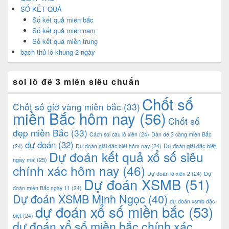
SỐ KẾT QUẢ
Số kết quả miền bắc
Số kết quả miền nam
Số kết quả miền trung
bạch thủ lô khung 2 ngày
soi lô đề 3 miền siêu chuẩn
Chốt số
Chốt số giờ vàng miền bắc
(33)
miền Bắc hôm nay
(56)
Chốt số
đẹp miền Bắc
(33)
Cách soi cầu lô xiên
(24)
Dàn de 3 càng miền Bắc
dự đoán
(32)
Dự đoán giải đặc biệt
(24)
Dự đoán giải đặc biệt hôm nay
(24)
Dự đoán kết quả xổ số siêu
ngày mai
(25)
chính xác hôm nay
(46)
Dự đoán lô xiên 2
(24)
Dự
Dự đoán XSMB
(51)
đoán miền Bắc ngày 11
(24)
Dự đoán XSMB Minh Ngọc
(40)
dự đoán xsmb đặc
dự đoán xổ số miền bắc
(53)
biệt
(24)
dự đoán xổ số miền bắc chính xác