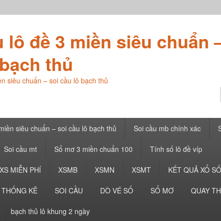
u lô đề 3 miền siêu chuẩn –
 bạch thủ
ền siêu chuẩn – soi cầu lô bạch thủ
 miền siêu chuẩn – soi cầu lô bạch thủ
Soi cầu mb chính xác
Soi cầu mt
Sổ mơ 3 miền chuẩn 100
Tính số lô đề víp
XS MIỄN PHÍ
XSMB
XSMN
XSMT
KẾT QUẢ XỔ S
THỐNG KÊ
SOI CẦU
DÒ VÉ SỐ
SỔ MƠ
QUAY T
bạch thủ lô khung 2 ngày