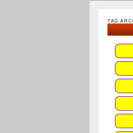
TAG ARC